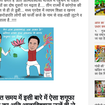
करते हैं अति आत्मविश्वासी मंजिल में पहुँचने से पहिले
ा दोष दूसरों पर मढ़ता है.... तीन राज्यों में कांग्रेस की
े ही ले डूबी... मध्य प्रदेश में व्यापम शिक्षा व खनन
रोडपति लोगों को फर्जी कर्ज के नाम से वाह-वाही लूटने व
ला है..!!!!
आज का शि
उधार करण
१. गुजर 
यह राष्ट
जा रहा ह
गांधी की
खंडित भ
का देश 
ंत समय में इसी बारे में ऐसा शगूफा