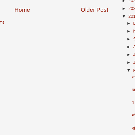
►
20
►
20
Home
Older Post
▼
20
m)
►
►
►
►
►
►
▼
नर
जा
1
नर
द