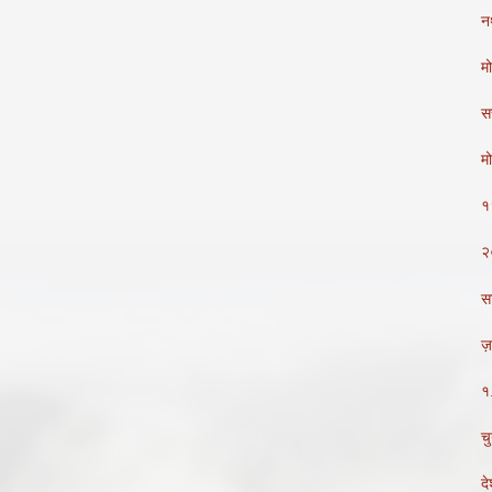
न
म
सत
मो
१९
२
स
ज़र
१.
चु
दे