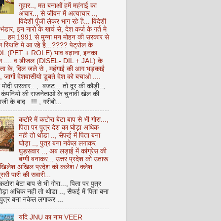
गुहार.., मत बनाओं हमें महंगाई का
अचार.., से जीवन में अत्याचार ..,
विदेशी पूँजी लेकर भाग रहे है... विदेशी
 भंडार, इन नारो के खर्च से, देश कर्ज के गर्त मे
ै... हम 1991 से मुन्ना मन मोहन की सरकार से
 स्थिति मे आ रहे है...???? पेट्रोल के
 (PET + ROLE) भाव बढ़ाना, इनका
ेल .... व डीजल (DISEL- DIL + JAL) के
ता के, दिल जले से , महंगाई की आग भड़काई
ै, जागों देशवासीयो डूबते देश को बचाओ ....
ो मोदी सरकार.. , बजट... तो दूर की कौड़ी..,
कंपनियो की राजनेताओं के चुनावी खेल की
ी के बाद !!! , गरीबो...
कटोरे में कटोरा बेटा बाप से भी गोरा...,
पिता पर पुत्र देश का घोड़ा अधिक
नही तो थोडा .., सैफई में पिता बना
घोड़ा .., पुत्र बना नकेल लगाकर
घुड़सवार .., अब लड़ाई में कांग्रेस की
बग्गी बनाकर.., उत्तर प्रदेश को उतारू
अखिलेश अखिल प्रदेश को कलेश / क्लेश
सरी पारी की सवारी...
 कटोरा बेटा बाप से भी गोरा..., पिता पर पुत्र
ोड़ा अधिक नही तो थोडा .., सैफई में पिता बना
 पुत्र बना नकेल लगाकर ...
यदि JNU का नाम VEER