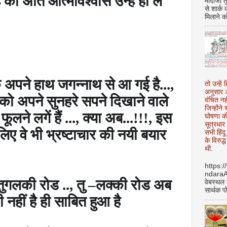
का अति आत्मविश्वास उन्हें ही ले
मोदीजी त
से शार्क
मिलाने क
अपने हाथ जगन्नाथ से आ गई है...
,
तो उन्हें 
अनुसार अ
 को अपने सुनहरे सपने दिखाने वाले
वंचित नह
जिन्होंन
ने लगें हैं ...
,
क्या अब...!!!
,
इस
घोषणा क
सूत्रधार 
लिए वे भी भ्रष्टाचार की नयी बयार
सभी हिंद
के विरुद्
थी.
https:
ndara
 तुगलकी रोड ..
,
तु
–
लक्की रोड अब
वेबस्थल
सार्थक प
 नहीं है ही साबित हुआ है