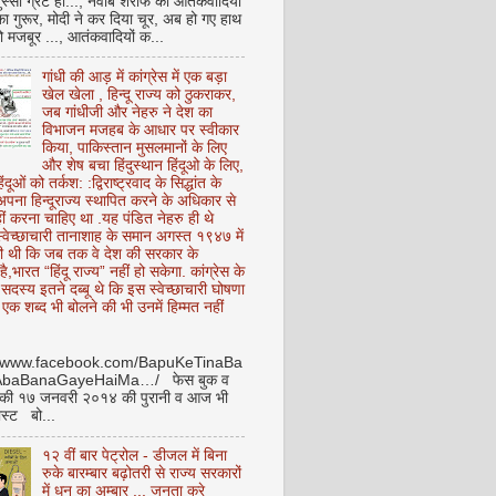
ुस्सी ग्रेट हो..., नवाब शरीफ का आतंकवादियों
 का गुरूर, मोदी ने कर दिया चूर, अब हो गए हाथ
ो मजबूर ..., आतंकवादियों क...
गांधी की आड़ में कांग्रेस में एक बड़ा
खेल खेला , हिन्दू राज्य को ठुकराकर,
जब गांधीजी और नेहरु ने देश का
विभाजन मजहब के आधार पर स्वीकार
किया, पाकिस्तान मुसलमानों के लिए
और शेष बचा हिंदुस्थान हिंदूओ के लिए,
हिंदूओं को तर्कश: :द्विराष्ट्रवाद के सिद्धांत के
पना हिन्दूराज्य स्थापित करने के अधिकार से
ीं करना चाहिए था .यह पंडित नेहरु ही थे
े स्वेच्छाचारी तानाशाह के समान अगस्त १९४७ में
ी थी कि जब तक वे देश की सरकार के
है,भारत “हिंदू राज्य” नहीं हो सकेगा. कांग्रेस के
ू सदस्य इतने दब्बू थे कि इस स्वेच्छाचारी घोषणा
ध एक शब्द भी बोलने की भी उनमें हिम्मत नहीं
//www.facebook.com/BapuKeTinaBa
AbaBanaGayeHaiMa…/ फेस बुक व
 की १७ जनवरी २०१४ की पुरानी व आज भी
ोस्ट बो...
१२ वीं बार पेट्रोल - डीजल में बिना
रुके बारम्बार बढ़ोतरी से राज्य सरकारों
में धन का अम्बार .., जनता करे