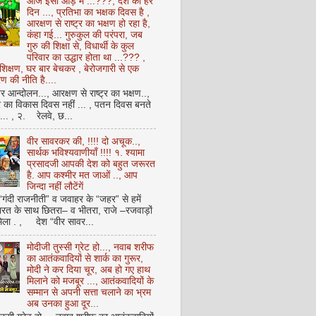
आज इसी आड़ में ...???, देश का हर
दिन ..., प्रतिभा का भक्षक दिवस है ,
आरक्षण से राष्ट्र का भक्षण हो रहा है,
कंहा गई... गुरुकुल की परंपरा, जब
गुरु की शिक्षा से, विधार्थी के कुल
परिवार का उद्धार होता था ...??? ,
क्षण, घर बार बेचकर , बेरोजगारी से एक
 की नीति है....
आन्दोलन..., आरक्षण से राष्ट्र का भक्षण..,
्र का विकास दिवस नहीं ... , पतन दिवस बनते
ै... , २. रेलवे, छ...
वीर सावरकर की, !!!! दो अचूक..,
सार्थक भविश्यवाणीयाँ !!!! १. श्यामा
प्रसादजी आपकी देश को बहुत जरूरत
है. आप कश्मीर मत जाओं .., आप
जिन्दा नहीं लौटेंगें
 “गंदी राजनीती” व जवाहर के “जहर” से हमें
ारत के साथ छितरा– व भीतरा, राजे –रजवाड़ों
मिला . , देश “वीर सावर...
मोदीजी तुस्सी ग्रेट हो..., नवाब शरीफ
का आतंकवादियों से शार्क का गुरूर,
मोदी ने कर दिया चूर, अब हो गए हाथ
मिलाने को मजबूर ..., आतंकवादियों के
सम्मान से अपनी सत्ता चलाने का भ्रम
अब उनका हुआ दूर...