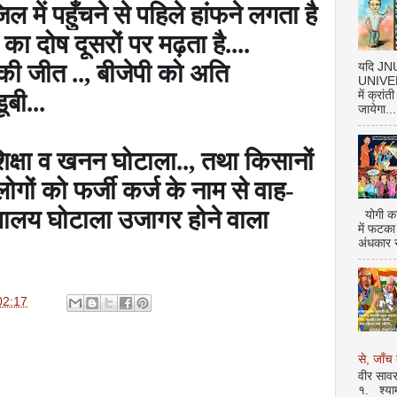
 में पहुँचने से पहिले हांफने लगता है
 दोष दूसरों पर मढ़ता है....
स की जीत ..
,
बीजेपी को अति
यदि J
UNIVERS
ूबी...
में क्रां
जायेगा...
 शिक्षा व खनन घोटाला..
,
तथा किसानों
गों को फर्जी कर्ज के नाम से वाह-
चालय घोटाला उजागर होने वाला
योगी का
में फटका
अंधकार 
02:17
से, जाँच 
वीर सावर
१. श्या