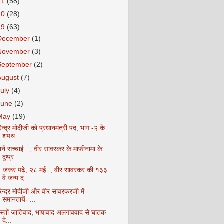
21
(58)
20
(28)
19
(63)
December
(1)
November
(3)
September
(2)
August
(7)
July
(4)
June
(2)
May
(19)
ेन्द्र मोदीजी को प्रधानमंत्री पद, भाग -२ के
शपथ ...
नें सच्चाई .., वीर सावरकर के माफीनामा के
दुष्प्र...
. जरूर पढ़े, २८ मई ., वीर सावरकर की १३३
वें जन्म द...
ेन्द्र मोदीजी और वीर सावरकरजी में
समानतायें- ...
ोस्तों जातिवाद, भाषावाद अलगाववाद से घातक
दे...