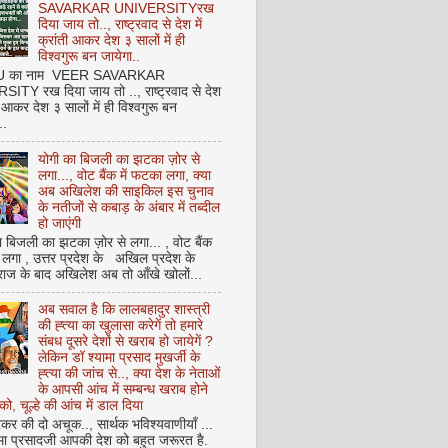
SAVARKAR UNIVERSITYरख
दिया जाय तो.., राष्ट्रवाद से देश में
क्रांती आकर देश ३ सालों में ही
विश्वगुरू बन जायेगा..
NU का नाम VEER SAVARKAR
ITY रख दिया जाय तो .., राष्ट्रवाद से देश
ती आकर देश ३ सालों में ही विश्वगुरू बन
..
योगी का बिजली का झटका ज़ोर से
लगा..., वोट बैंक में फटका लगा, क्या
अब अखिलेश की साइकिल इस चुनाव
के नतीजों से कबाड़ के अंबार में तब्दील
हो जाएंगी
 बिजली का झटका ज़ोर से लगा... , वोट बैंक
 लगा , उत्तर प्रदेश के अखिल प्रदेश के
राज के बाद अखिलेश अब तो आँखे खोलों...
अब सवाल है कि लालबहादुर शास्त्री
की ह्त्या का खुलासा करेगें तो हमारे
संबध दूसरे देशों से खराब हो जायेगें ?
लेकिन डॉ श्यामा प्रसाद मुखर्जी के
ह्त्या की जांच से.., क्या देश के नेताओं
के आपसी आंच में सम्बन्ध खराब होने
को, चूल्हे की आंच में डाल दिया
कर की दो अचूक.., सार्थक भविश्यवाणीयाँ ...
मा प्रसादजी आपकी देश को बहुत जरूरत है.