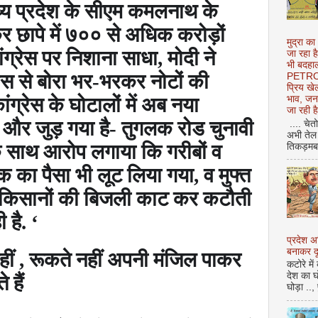
 मध्य प्रदेश के सीएम कमलनाथ के
 छापे में ७०० से अधिक करोड़ों
मुद्रा का
ांग्रेस पर निशाना साधा
,
मोदी ने
जा रहा ह
भी बदहाल
 पास से बोरा भर-भरकर नोटों की
PETROL
प्रिय ख
कांग्रेस के घोटालों में अब नया
भाव, जन
जा रही ह
थ और जुड़ गया है- तुगलक रोड चुनावी
.... चेत
अभी तेल 
े के साथ आरोप लगाया कि गरीबों व
तिकड़मबाज
क का पैसा भी लूट लिया गया
,
व मुफ्त
 से किसानों की बिजली काट कर कटौती
 है.
‘
प्रदेश 
बनाकर दू
हीं
,
रूकते नहीं अपनी मंजिल पाकर
कटोरे में
देश का घ
 हैं
घोड़ा ..,