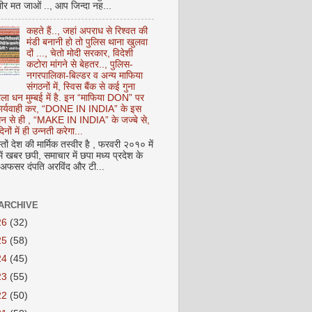
ीर मत जाओं .., आप जिन्दा नह...
कहते हैं.., जहां अपराध से रिश्वत की
मंडी बनानी हो तो पुलिस थाना खुलवा
दों ..., चेतो मोदी सरकार, विदेशी
कटोरा मांगने से बेहतर.., पुलिस-
नगरपालिका-बिल्डर व अन्य माफिया
संगठनों में, स्विस बैंक से कई गुना
ाला धन मुम्बई में है. इन “माफिया DON” पर
 कार्यवाही कर, “DONE IN INDIA” के इस
 धन से ही , “MAKE IN INDIA” के जज्बे से,
िनों में ही उन्नती करेगा...
ों देश की मार्मिक तस्वीर है , फरवरी २०१० में
ं खबर छपी, समाचार में छपा मध्य प्रदेश के
फसर दंपति अरविंद और टी...
ARCHIVE
26
(32)
25
(58)
24
(45)
23
(55)
22
(50)