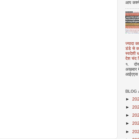
आप कश्म
ज्यादा क
डंडे से
स्वदेशी
देश चंद द
१. दोस्त
अखबार मे
आईएएस अ
BLOG 
►
20
►
20
►
20
►
20
►
20