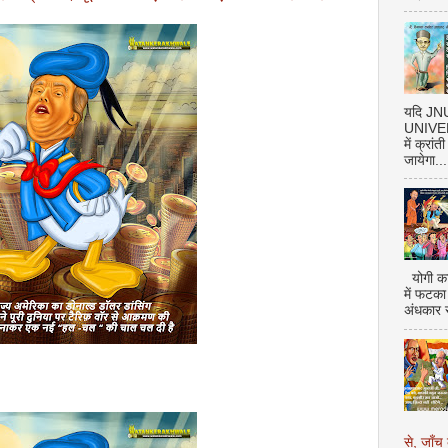
यदि J
UNIVERS
में क्रां
जायेगा...
योगी का
में फटका
अंधकार 
से, जाँच 