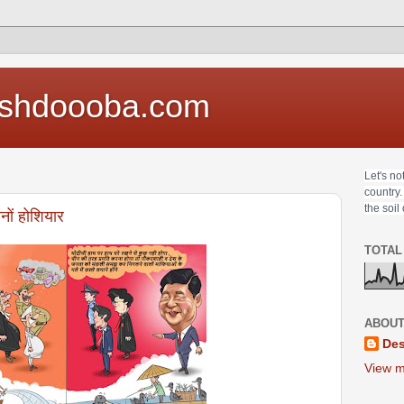
shdoooba.com
Let's no
country.
the soil
नों होशियार
TOTAL
ABOUT
Des
View m