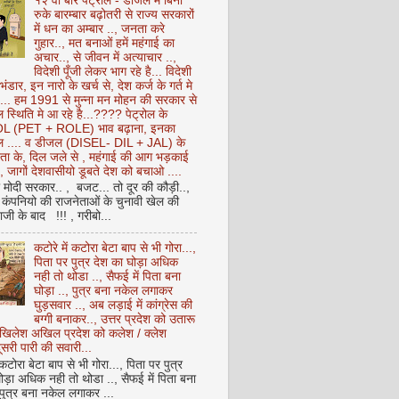
१२ वीं बार पेट्रोल - डीजल में बिना
रुके बारम्बार बढ़ोतरी से राज्य सरकारों
में धन का अम्बार .., जनता करे
गुहार.., मत बनाओं हमें महंगाई का
अचार.., से जीवन में अत्याचार ..,
विदेशी पूँजी लेकर भाग रहे है... विदेशी
 भंडार, इन नारो के खर्च से, देश कर्ज के गर्त मे
ै... हम 1991 से मुन्ना मन मोहन की सरकार से
 स्थिति मे आ रहे है...???? पेट्रोल के
 (PET + ROLE) भाव बढ़ाना, इनका
ेल .... व डीजल (DISEL- DIL + JAL) के
ता के, दिल जले से , महंगाई की आग भड़काई
ै, जागों देशवासीयो डूबते देश को बचाओ ....
ो मोदी सरकार.. , बजट... तो दूर की कौड़ी..,
कंपनियो की राजनेताओं के चुनावी खेल की
ी के बाद !!! , गरीबो...
कटोरे में कटोरा बेटा बाप से भी गोरा...,
पिता पर पुत्र देश का घोड़ा अधिक
नही तो थोडा .., सैफई में पिता बना
घोड़ा .., पुत्र बना नकेल लगाकर
घुड़सवार .., अब लड़ाई में कांग्रेस की
बग्गी बनाकर.., उत्तर प्रदेश को उतारू
अखिलेश अखिल प्रदेश को कलेश / क्लेश
सरी पारी की सवारी...
 कटोरा बेटा बाप से भी गोरा..., पिता पर पुत्र
ोड़ा अधिक नही तो थोडा .., सैफई में पिता बना
 पुत्र बना नकेल लगाकर ...