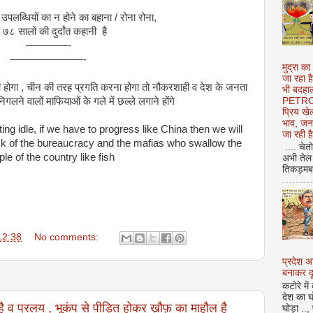
पलब्धियों का न होने का बहाना / रोना रोना,
 ७८ सालों की दुर्दांत कहानी है
————-
———————-
मुद्रा का
जा रहा ह
 होगा , चीन की तरह प्रगति करना होगा तो नौकरशाही व देश के जनता
भी बदहाल
े वालों माफियाओं के गले में छल्ले लगाने होंगे
PETROL
प्रिय ख
भाव, जन
ting idle, if we have to progress like China then we will
जा रही ह
ck of the bureaucracy and the mafias who swallow the
.... चेत
le of the country like fish
अभी तेल 
तिकड़मबाज
12:38
No comments:
प्रदेश 
बनाकर दू
कटोरे में
देश का घ
 है व प्रलय , भूकंप से पीड़ित होकर ख़ौफ़ का माहौल है
घोड़ा ..,