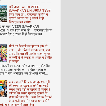
यदि JNU का नाम VEER
SAVARKAR UNIVERSITYरख
दिया जाय तो.., राष्ट्रवाद से देश में
क्रांती आकर देश ३ सालों में ही
विश्वगुरू बन जायेगा..
NU का नाम VEER SAVARKAR
ITY रख दिया जाय तो .., राष्ट्रवाद से देश
ती आकर देश ३ सालों में ही विश्वगुरू बन
..
योगी का बिजली का झटका ज़ोर से
लगा..., वोट बैंक में फटका लगा, क्या
अब अखिलेश की साइकिल इस चुनाव
के नतीजों से कबाड़ के अंबार में तब्दील
हो जाएंगी
 बिजली का झटका ज़ोर से लगा... , वोट बैंक
 लगा , उत्तर प्रदेश के अखिल प्रदेश के
राज के बाद अखिलेश अब तो आँखे खोलों...
अब सवाल है कि लालबहादुर शास्त्री
की ह्त्या का खुलासा करेगें तो हमारे
संबध दूसरे देशों से खराब हो जायेगें ?
लेकिन डॉ श्यामा प्रसाद मुखर्जी के
ह्त्या की जांच से.., क्या देश के नेताओं
के आपसी आंच में सम्बन्ध खराब होने
को, चूल्हे की आंच में डाल दिया