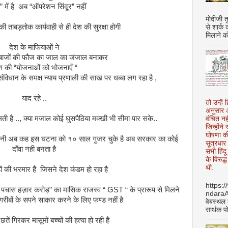
” में है अब “ऑपरेशन सिंदूर” नहीं
मोदीजी त
 ताबड़तोक कार्यवाही से ही देश की सुरक्षा होगी
से शार्क
मिलाने क
देश के माफियाओं ने
ेबाजों की फौज का जाल का जंजाल बनाकर
श की “योजनाओं को भोजनाएँ “
संविधान के समक्ष न्याय प्रणाली की साख पर धब्बा लग रहा है ,
याद रहे ..
तो उन्हें 
अनुसार अ
ती है .., क्या मजाल कोई घुसपैठिया मक्खी भी सीमा पार सके..
वंचित नह
जिन्होंन
घोषणा क
बानी अब कह इस घटना को १० साल गुजर चुके है अब सरकार का कोई
सूत्रधार 
दाँवा नही बनता है
सभी हिंद
के विरुद्
थी.
डों की भरमार हैं जिसने देश कंडम हो रहा है
https:
ख पचास हज़ार करोड़” का मासिक राजस्व “ GST “ के प्रारूप से मिलने
ndara
रीबों के सपने साकार करने के लिए फण्ड नहीं है
वेबस्थल
सार्थक प
 छतें गिरकर मासूमों बच्चों की हत्या हो रही है