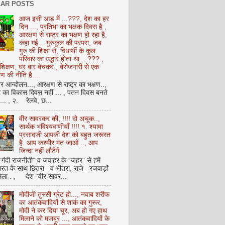
AR POSTS
आज इसी आड़ में ...???, देश का हर
दिन ..., प्रतिभा का भक्षक दिवस है ,
आरक्षण से राष्ट्र का भक्षण हो रहा है,
कंहा गई... गुरुकुल की परंपरा, जब
गुरु की शिक्षा से, विधार्थी के कुल
परिवार का उद्धार होता था ...??? ,
क्षण, घर बार बेचकर , बेरोजगारी से एक
 की नीति है....
आन्दोलन..., आरक्षण से राष्ट्र का भक्षण..,
्र का विकास दिवस नहीं ... , पतन दिवस बनते
ै... , २. रेलवे, छ...
वीर सावरकर की, !!!! दो अचूक..,
सार्थक भविश्यवाणीयाँ !!!! १. श्यामा
प्रसादजी आपकी देश को बहुत जरूरत
है. आप कश्मीर मत जाओं .., आप
जिन्दा नहीं लौटेंगें
 “गंदी राजनीती” व जवाहर के “जहर” से हमें
ारत के साथ छितरा– व भीतरा, राजे –रजवाड़ों
मिला . , देश “वीर सावर...
मोदीजी तुस्सी ग्रेट हो..., नवाब शरीफ
का आतंकवादियों से शार्क का गुरूर,
मोदी ने कर दिया चूर, अब हो गए हाथ
मिलाने को मजबूर ..., आतंकवादियों के