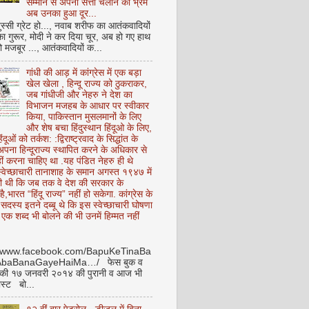
सम्मान से अपनी सत्ता चलाने का भ्रम
अब उनका हुआ दूर...
ुस्सी ग्रेट हो..., नवाब शरीफ का आतंकवादियों
 का गुरूर, मोदी ने कर दिया चूर, अब हो गए हाथ
ो मजबूर ..., आतंकवादियों क...
गांधी की आड़ में कांग्रेस में एक बड़ा
खेल खेला , हिन्दू राज्य को ठुकराकर,
जब गांधीजी और नेहरु ने देश का
विभाजन मजहब के आधार पर स्वीकार
किया, पाकिस्तान मुसलमानों के लिए
और शेष बचा हिंदुस्थान हिंदूओ के लिए,
हिंदूओं को तर्कश: :द्विराष्ट्रवाद के सिद्धांत के
पना हिन्दूराज्य स्थापित करने के अधिकार से
ीं करना चाहिए था .यह पंडित नेहरु ही थे
े स्वेच्छाचारी तानाशाह के समान अगस्त १९४७ में
ी थी कि जब तक वे देश की सरकार के
है,भारत “हिंदू राज्य” नहीं हो सकेगा. कांग्रेस के
ू सदस्य इतने दब्बू थे कि इस स्वेच्छाचारी घोषणा
ध एक शब्द भी बोलने की भी उनमें हिम्मत नहीं
//www.facebook.com/BapuKeTinaBa
AbaBanaGayeHaiMa…/ फेस बुक व
 की १७ जनवरी २०१४ की पुरानी व आज भी
ोस्ट बो...