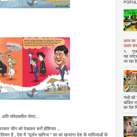
POPUL
आज का शि
उधार करण
१. गुजर 
यह राष्ट
जा रहा ह
गांधी की
खंडित भ
का देश 
अति संवेदबसील पोस्ट. .
सरकार चीन को देखकर बनों होशियार ..
ियन है , देश में “दुर्लभ खनिज “ का का खजाना देश के माफियाओं के