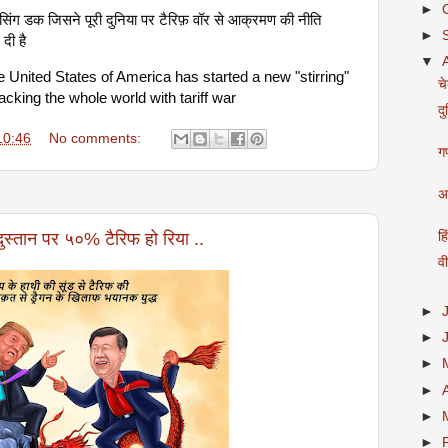
►
ांसिंग डक जिसने पूरी दुनिया पर टैरिफ़ वॉर से आक्रमण की नीति
►
दी है
▼
 United States of America has started a new "stirring"
च
acking the whole world with tariff war
दु
10:46
No comments:
गण
अब
िंदुस्तान पर ५०% टैरिफ हो रिया ..
हि
व
►
►
►
►
►
►