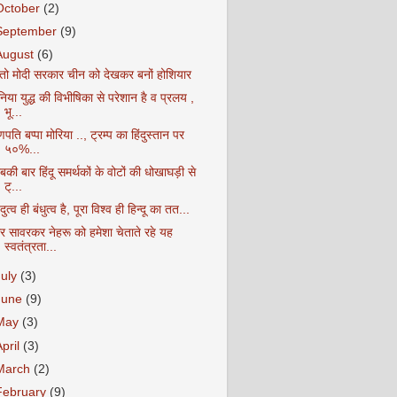
October
(2)
September
(9)
August
(6)
ेतो मोदी सरकार चीन को देखकर बनों होशियार
निया युद्ध की विभीषिका से परेशान है व प्रलय ,
भू...
पति बप्पा मोरिया .., ट्रम्प का हिंदुस्तान पर
५०%...
की बार हिंदू समर्थकों के वोटों की धोखाघड़ी से
ट्...
ंदुत्व ही बंधुत्व है, पूरा विश्व ही हिन्दू का तत...
ीर सावरकर नेहरू को हमेशा चेताते रहे यह
स्वतंत्रता...
July
(3)
June
(9)
May
(3)
April
(3)
March
(2)
February
(9)