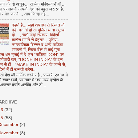
कर की दो अचूक.., सार्थक भविश्यवाणीयाँ ...
मा प्रसादजी आपकी देश को बहुत जरूरत है.
ीर मत जाओं .., आप जिन्दा नह...
कहते हैं.., जहां अपराध से रिश्वत की
मंडी बनानी हो तो पुलिस थाना खुलवा
दों ..., चेतो मोदी सरकार, विदेशी
कटोरा मांगने से बेहतर.., पुलिस-
नगरपालिका-बिल्डर व अन्य माफिया
संगठनों में, स्विस बैंक से कई गुना
ाला धन मुम्बई में है. इन “माफिया DON” पर
 कार्यवाही कर, “DONE IN INDIA” के इस
 धन से ही , “MAKE IN INDIA” के जज्बे से,
िनों में ही उन्नती करेगा...
ों देश की मार्मिक तस्वीर है , फरवरी २०१० में
ं खबर छपी, समाचार में छपा मध्य प्रदेश के
फसर दंपति अरविंद और टी...
ARCHIVE
26
(32)
25
(58)
December
(2)
November
(8)