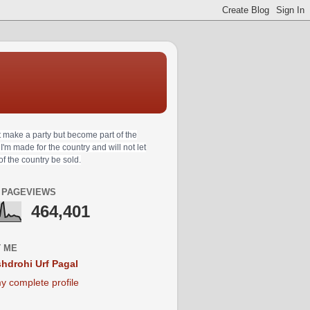
t make a party but become part of the
 I'm made for the country and will not let
 of the country be sold.
 PAGEVIEWS
464,401
 ME
hdrohi Urf Pagal
y complete profile