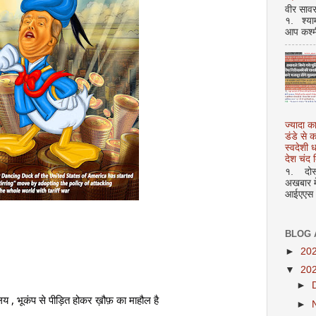
वीर सावर
१. श्या
आप कश्म
ज्यादा क
डंडे से
स्वदेशी
देश चंद द
१. दोस्त
अखबार मे
आईएएस अ
BLOG 
►
20
▼
20
►
रलय , भूकंप से पीड़ित होकर ख़ौफ़ का माहौल है
►