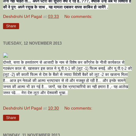
लेना नहीं चाहते तो... अपने पंटरों को सुपारी क्यों दे रहे है..???, क्योकि उन्हें अब भी विश्वास है
की वे पुन: अपने रसूख के साथ , यह मामला दबाकर वापस काबिज हो जायेंगे .
Deshdrohi Urf Pagal
at
03:33
No comments:
Share
TUESDAY, 12 NOVEMBER 2013
दोस्तो, सत्ता के हस्तांतरण से आजादी के नाम से विशेष कर काँग्रेस के नीजी कार्यकाल से
गठबंधन काल से, खासकर इस काल मे यू.पी.ए-1 की (लूट -1) फिल्म बनाई. और यू.पी.ए-2 की
(लूट -2) की काली फिल्म से देश के बैंको से ज्यादा विदेशी बैकों को लूट -2 का खजाना मिला
है... आज इन नेताओ की आत्मा भ्रष्टाचार से तो और मजबूत हो रही है... और इनके सामने
जनता की आत्मा भी डर गई है... जागों, यह देश भ्रष्टाचारियो का नही हमारा है ,- यह आलेख
जरूर पढे.... मेरा देश लूटा और देशवाशी भूखा..
Deshdrohi Urf Pagal
at
10:30
No comments:
Share
MONDAY, 11 NOVEMBER 2013