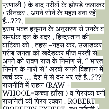
प्रणाली ) के बाद गरीबों के झोपड़े जलाकर
/ छीनकर
,
अपने सोने के महल बना रहें
हैं...
???,
हराम भक्त हनुमान के अनुसरण से उनके व
समर्थक
दल के बंदर
,
हिन्दुस्तान की
वाटिका को
,
तहस
–
नहस कर
,
उजाड़कर
गरीब जनता को खदेड़कर मौज मस्ती से
अपने को रावण राज के निर्माण से
, “
भारत
निर्माण के नारों से
”
अरबों रूपये विज्ञापन में
खर्च कर .... देश में से दंभ भर रहें है...
???
राजनीति में राहुल (
RAW +
WHOOL=
कच्चा झाँसा ) व प्रियंका बनी
राजनिती की प्रिय एक्का
, ROBERT
(ROBEERY EXPERT-
दक्ष डकैती )