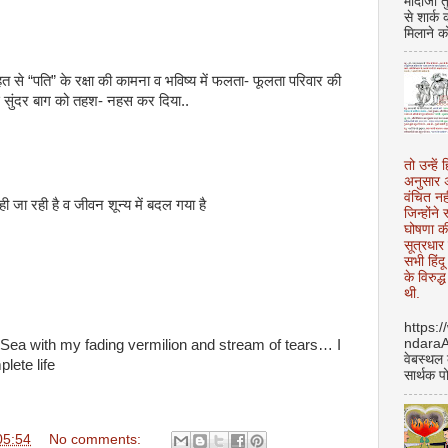
मोदीजी त
से शार्क
मिलाने क
 से “पति” के रक्षा की कामना व भविष्य में फलता- फूलता परिवार की
इस सुंदर बाग को तहश- नहस कर दिया..
तो उन्हें 
अनुसार अ
वंचित नह
 जा रही है व जीवन शून्य में बदल गया है
जिन्होंन
घोषणा क
सूत्रधार 
सभी हिंद
के विरुद्
थी.
https:
ndara
 Sea with my fading vermilion and stream of tears… I
वेबस्थल
lete life
सार्थक प
05:54
No comments: