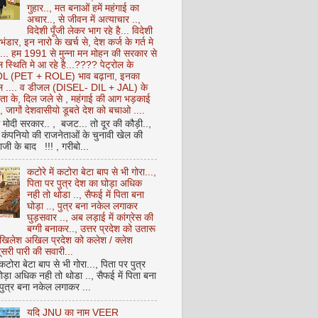
गुहार.., मत बनाओं हमें महंगाई का
अचार.., से जीवन में अत्याचार ..,
विदेशी पूँजी लेकर भाग रहे है... विदेशी
 भंडार, इन नारो के खर्च से, देश कर्ज के गर्त मे
ै... हम 1991 से मुन्ना मन मोहन की सरकार से
 स्थिति मे आ रहे है...???? पेट्रोल के
 (PET + ROLE) भाव बढ़ाना, इनका
ेल .... व डीजल (DISEL- DIL + JAL) के
ता के, दिल जले से , महंगाई की आग भड़काई
ै, जागों देशवासीयो डूबते देश को बचाओ ....
ो मोदी सरकार.. , बजट... तो दूर की कौड़ी..,
कंपनियो की राजनेताओं के चुनावी खेल की
ी के बाद !!! , गरीबो...
कटोरे में कटोरा बेटा बाप से भी गोरा...,
पिता पर पुत्र देश का घोड़ा अधिक
नही तो थोडा .., सैफई में पिता बना
घोड़ा .., पुत्र बना नकेल लगाकर
घुड़सवार .., अब लड़ाई में कांग्रेस की
बग्गी बनाकर.., उत्तर प्रदेश को उतारू
अखिलेश अखिल प्रदेश को कलेश / क्लेश
सरी पारी की सवारी...
 कटोरा बेटा बाप से भी गोरा..., पिता पर पुत्र
ोड़ा अधिक नही तो थोडा .., सैफई में पिता बना
 पुत्र बना नकेल लगाकर ...
यदि JNU का नाम VEER