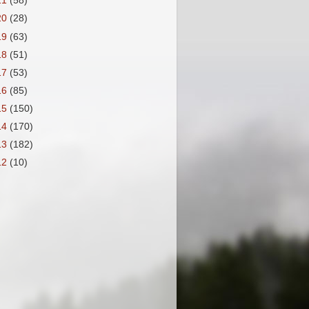
21
(58)
20
(28)
19
(63)
18
(51)
17
(53)
16
(85)
15
(150)
14
(170)
13
(182)
12
(10)