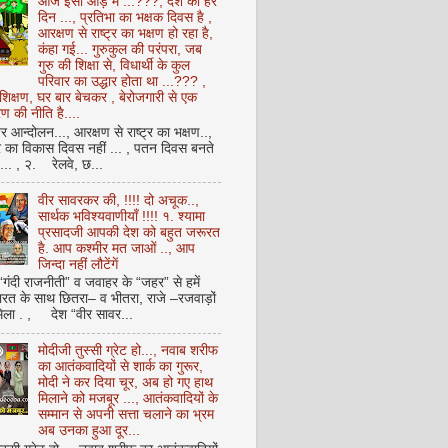
आज इसी आड़ में ...???, देश का हर
दिन ..., प्रतिभा का भक्षक दिवस है ,
आरक्षण से राष्ट्र का भक्षण हो रहा है,
कंहा गई... गुरुकुल की परंपरा, जब
गुरु की शिक्षा से, विधार्थी के कुल
परिवार का उद्धार होता था ...??? ,
क्षण, घर बार बेचकर , बेरोजगारी से एक
 की नीति है....
आन्दोलन..., आरक्षण से राष्ट्र का भक्षण..,
्र का विकास दिवस नहीं ... , पतन दिवस बनते
ै... , २. रेलवे, छ...
वीर सावरकर की, !!!! दो अचूक..,
सार्थक भविश्यवाणीयाँ !!!! १. श्यामा
प्रसादजी आपकी देश को बहुत जरूरत
है. आप कश्मीर मत जाओं .., आप
जिन्दा नहीं लौटेंगें
 “गंदी राजनीती” व जवाहर के “जहर” से हमें
ारत के साथ छितरा– व भीतरा, राजे –रजवाड़ों
मिला . , देश “वीर सावर...
मोदीजी तुस्सी ग्रेट हो..., नवाब शरीफ
का आतंकवादियों से शार्क का गुरूर,
मोदी ने कर दिया चूर, अब हो गए हाथ
मिलाने को मजबूर ..., आतंकवादियों के
सम्मान से अपनी सत्ता चलाने का भ्रम
अब उनका हुआ दूर...