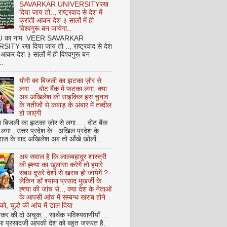
SAVARKAR UNIVERSITYरख
दिया जाय तो.., राष्ट्रवाद से देश में
क्रांती आकर देश ३ सालों में ही
विश्वगुरू बन जायेगा..
NU का नाम VEER SAVARKAR
ITY रख दिया जाय तो .., राष्ट्रवाद से देश
ती आकर देश ३ सालों में ही विश्वगुरू बन
..
योगी का बिजली का झटका ज़ोर से
लगा..., वोट बैंक में फटका लगा, क्या
अब अखिलेश की साइकिल इस चुनाव
के नतीजों से कबाड़ के अंबार में तब्दील
हो जाएंगी
 बिजली का झटका ज़ोर से लगा... , वोट बैंक
 लगा , उत्तर प्रदेश के अखिल प्रदेश के
राज के बाद अखिलेश अब तो आँखे खोलों...
अब सवाल है कि लालबहादुर शास्त्री
की ह्त्या का खुलासा करेगें तो हमारे
संबध दूसरे देशों से खराब हो जायेगें ?
लेकिन डॉ श्यामा प्रसाद मुखर्जी के
ह्त्या की जांच से.., क्या देश के नेताओं
के आपसी आंच में सम्बन्ध खराब होने
को, चूल्हे की आंच में डाल दिया
कर की दो अचूक.., सार्थक भविश्यवाणीयाँ ...
मा प्रसादजी आपकी देश को बहुत जरूरत है.