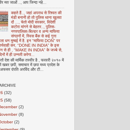
ीर मत जाओं .., आप जिन्दा नह...
कहते हैं.., जहां अपराध से रिश्वत की
मंडी बनानी हो तो पुलिस थाना खुलवा
दों ..., चेतो मोदी सरकार, विदेशी
कटोरा मांगने से बेहतर.., पुलिस-
नगरपालिका-बिल्डर व अन्य माफिया
संगठनों में, स्विस बैंक से कई गुना
ाला धन मुम्बई में है. इन “माफिया DON” पर
 कार्यवाही कर, “DONE IN INDIA” के इस
 धन से ही , “MAKE IN INDIA” के जज्बे से,
िनों में ही उन्नती करेगा...
ों देश की मार्मिक तस्वीर है , फरवरी २०१० में
ं खबर छपी, समाचार में छपा मध्य प्रदेश के
फसर दंपति अरविंद और टी...
ARCHIVE
26
(32)
25
(58)
December
(2)
November
(8)
October
(2)
September
(9)