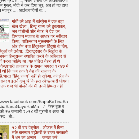
ुस्सी ग्रेट हो..., नवाब शरीफ का आतंकवादियों
 का गुरूर, मोदी ने कर दिया चूर, अब हो गए हाथ
ो मजबूर ..., आतंकवादियों क...
गांधी की आड़ में कांग्रेस में एक बड़ा
खेल खेला , हिन्दू राज्य को ठुकराकर,
जब गांधीजी और नेहरु ने देश का
विभाजन मजहब के आधार पर स्वीकार
किया, पाकिस्तान मुसलमानों के लिए
और शेष बचा हिंदुस्थान हिंदूओ के लिए,
हिंदूओं को तर्कश: :द्विराष्ट्रवाद के सिद्धांत के
पना हिन्दूराज्य स्थापित करने के अधिकार से
ीं करना चाहिए था .यह पंडित नेहरु ही थे
े स्वेच्छाचारी तानाशाह के समान अगस्त १९४७ में
ी थी कि जब तक वे देश की सरकार के
है,भारत “हिंदू राज्य” नहीं हो सकेगा. कांग्रेस के
ू सदस्य इतने दब्बू थे कि इस स्वेच्छाचारी घोषणा
ध एक शब्द भी बोलने की भी उनमें हिम्मत नहीं
//www.facebook.com/BapuKeTinaBa
AbaBanaGayeHaiMa…/ फेस बुक व
 की १७ जनवरी २०१४ की पुरानी व आज भी
ोस्ट बो...
१२ वीं बार पेट्रोल - डीजल में बिना
रुके बारम्बार बढ़ोतरी से राज्य सरकारों
में धन का अम्बार .., जनता करे