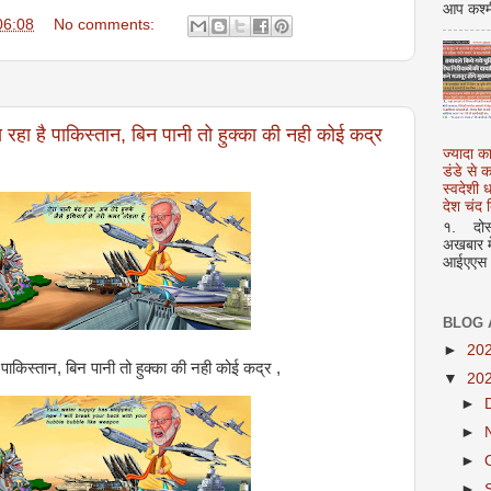
आप कश्म
06:08
No comments:
 रहा है पाकिस्तान, बिन पानी तो हुक्का की नही कोई कद्र
ज्यादा क
डंडे से
स्वदेशी
देश चंद द
१. दोस्त
अखबार मे
आईएएस अ
BLOG 
►
20
 पाकिस्तान, बिन पानी तो हुक्का की नही कोई कद्र ,
▼
20
►
►
►
►