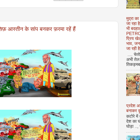
मुद्रा का
जा रहा ह
सिफ़ आस्तीन के सांप बनकर फ़रमा रहें हैं
भी बदहाल
PETROL
प्रिय ख
भाव, जन
जा रही ह
.... चेत
अभी तेल 
तिकड़मबाज
प्रदेश 
बनाकर दू
कटोरे में
देश का घ
घोड़ा ..,