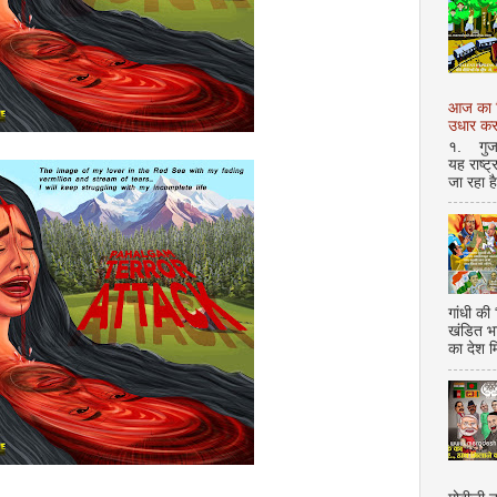
आज का शि
उधार करण
१. गुजर 
यह राष्ट
जा रहा ह
गांधी की
खंडित भ
का देश 