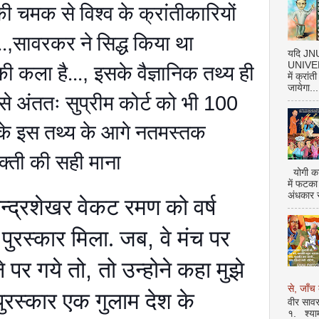
ी चमक से विश्व के क्रांतीकारियों
,
.
सावरकर ने सिद्ध किया था
यदि J
UNIVERS
,
की कला है...
इसके वैज्ञानिक तथ्य ही
में क्रां
जायेगा...
100
से अंततः सुप्रीम कोर्ट को भी
 के इस तथ्य के आगे नतमस्तक
्ती की सही माना
योगी का
में फटका
अंधकार 
चन्द्रशेखर वेकट रमण को वर्ष
पुरस्कार मिला. जब
,
वे मंच पर
े पर गये तो
,
तो उन्होने कहा मुझे
से, जाँच 
पुरस्कार एक गुलाम देश के
वीर सावर
१. श्या