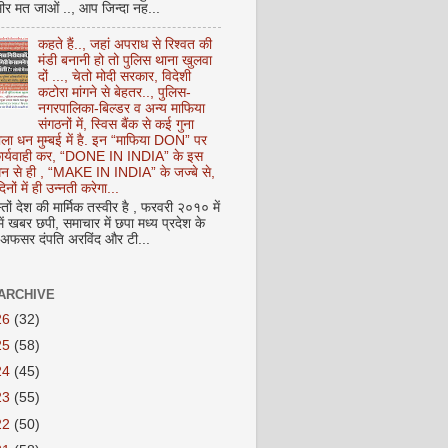
ीर मत जाओं .., आप जिन्दा नह...
कहते हैं.., जहां अपराध से रिश्वत की
मंडी बनानी हो तो पुलिस थाना खुलवा
दों ..., चेतो मोदी सरकार, विदेशी
कटोरा मांगने से बेहतर.., पुलिस-
नगरपालिका-बिल्डर व अन्य माफिया
संगठनों में, स्विस बैंक से कई गुना
ाला धन मुम्बई में है. इन “माफिया DON” पर
 कार्यवाही कर, “DONE IN INDIA” के इस
 धन से ही , “MAKE IN INDIA” के जज्बे से,
िनों में ही उन्नती करेगा...
ों देश की मार्मिक तस्वीर है , फरवरी २०१० में
ं खबर छपी, समाचार में छपा मध्य प्रदेश के
फसर दंपति अरविंद और टी...
ARCHIVE
26
(32)
25
(58)
24
(45)
23
(55)
22
(50)