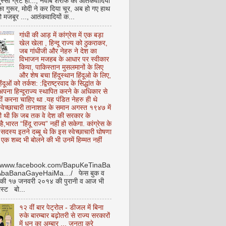
ुस्सी ग्रेट हो..., नवाब शरीफ का आतंकवादियों
 का गुरूर, मोदी ने कर दिया चूर, अब हो गए हाथ
ो मजबूर ..., आतंकवादियों क...
गांधी की आड़ में कांग्रेस में एक बड़ा
खेल खेला , हिन्दू राज्य को ठुकराकर,
जब गांधीजी और नेहरु ने देश का
विभाजन मजहब के आधार पर स्वीकार
किया, पाकिस्तान मुसलमानों के लिए
और शेष बचा हिंदुस्थान हिंदूओ के लिए,
हिंदूओं को तर्कश: :द्विराष्ट्रवाद के सिद्धांत के
पना हिन्दूराज्य स्थापित करने के अधिकार से
ीं करना चाहिए था .यह पंडित नेहरु ही थे
े स्वेच्छाचारी तानाशाह के समान अगस्त १९४७ में
ी थी कि जब तक वे देश की सरकार के
है,भारत “हिंदू राज्य” नहीं हो सकेगा. कांग्रेस के
ू सदस्य इतने दब्बू थे कि इस स्वेच्छाचारी घोषणा
ध एक शब्द भी बोलने की भी उनमें हिम्मत नहीं
//www.facebook.com/BapuKeTinaBa
AbaBanaGayeHaiMa…/ फेस बुक व
 की १७ जनवरी २०१४ की पुरानी व आज भी
ोस्ट बो...
१२ वीं बार पेट्रोल - डीजल में बिना
रुके बारम्बार बढ़ोतरी से राज्य सरकारों
में धन का अम्बार .., जनता करे