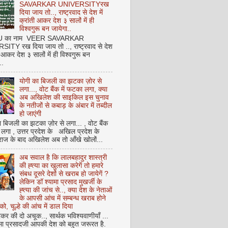
SAVARKAR UNIVERSITYरख
दिया जाय तो.., राष्ट्रवाद से देश में
क्रांती आकर देश ३ सालों में ही
विश्वगुरू बन जायेगा..
NU का नाम VEER SAVARKAR
ITY रख दिया जाय तो .., राष्ट्रवाद से देश
ती आकर देश ३ सालों में ही विश्वगुरू बन
..
योगी का बिजली का झटका ज़ोर से
लगा..., वोट बैंक में फटका लगा, क्या
अब अखिलेश की साइकिल इस चुनाव
के नतीजों से कबाड़ के अंबार में तब्दील
हो जाएंगी
 बिजली का झटका ज़ोर से लगा... , वोट बैंक
 लगा , उत्तर प्रदेश के अखिल प्रदेश के
राज के बाद अखिलेश अब तो आँखे खोलों...
अब सवाल है कि लालबहादुर शास्त्री
की ह्त्या का खुलासा करेगें तो हमारे
संबध दूसरे देशों से खराब हो जायेगें ?
लेकिन डॉ श्यामा प्रसाद मुखर्जी के
ह्त्या की जांच से.., क्या देश के नेताओं
के आपसी आंच में सम्बन्ध खराब होने
को, चूल्हे की आंच में डाल दिया
कर की दो अचूक.., सार्थक भविश्यवाणीयाँ ...
मा प्रसादजी आपकी देश को बहुत जरूरत है.