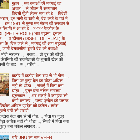
गुहार.., मत बनाओं हमें महंगाई का
अचार.., से जीवन में अत्याचार ..,
विदेशी पूँजी लेकर भाग रहे है... विदेशी
 भंडार, इन नारो के खर्च से, देश कर्ज के गर्त मे
ै... हम 1991 से मुन्ना मन मोहन की सरकार से
 स्थिति मे आ रहे है...???? पेट्रोल के
 (PET + ROLE) भाव बढ़ाना, इनका
ेल .... व डीजल (DISEL- DIL + JAL) के
ता के, दिल जले से , महंगाई की आग भड़काई
ै, जागों देशवासीयो डूबते देश को बचाओ ....
ो मोदी सरकार.. , बजट... तो दूर की कौड़ी..,
कंपनियो की राजनेताओं के चुनावी खेल की
ी के बाद !!! , गरीबो...
कटोरे में कटोरा बेटा बाप से भी गोरा...,
पिता पर पुत्र देश का घोड़ा अधिक
नही तो थोडा .., सैफई में पिता बना
घोड़ा .., पुत्र बना नकेल लगाकर
घुड़सवार .., अब लड़ाई में कांग्रेस की
बग्गी बनाकर.., उत्तर प्रदेश को उतारू
अखिलेश अखिल प्रदेश को कलेश / क्लेश
सरी पारी की सवारी...
 कटोरा बेटा बाप से भी गोरा..., पिता पर पुत्र
ोड़ा अधिक नही तो थोडा .., सैफई में पिता बना
 पुत्र बना नकेल लगाकर ...
यदि JNU का नाम VEER