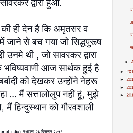
सावरकर द्वारा हुआ.
य
J
की ही देन है कि अमृतसर व
या
ं जाने से बच गया जो सिद्धपुरूष
ज
द्दी उनमे थी
,
जो सावरकर द्वारा
►
 भविष्यवाणी आज सार्थक हुई है
►
20
 बर्बादी को देखकर उन्होंने नेहरू
►
20
►
20
 ... मैं सत्तालोलुप नहीं हूं
,
मुझे
►
20
ो
,
मैं हिन्दुस्थान को गौरवशाली
ror of india)
स्थापना २६ दिसम्बर २०११