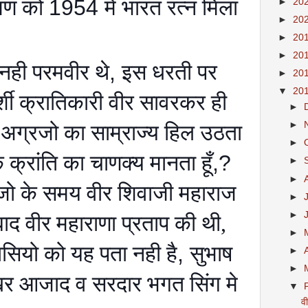
रमण को
1954
मे भारत रत्न मिला
►
20
►
20
►
20
►
20
नही परमवीर थे
,
इस धरती पर
►
20
▼
20
र्शी क्रातिकारी वीर सावरकर ही
►
►
 अग्रजो का साम्राज्य हिल उठता
►
के क्रांति का चाणक्य मानता हूँ
,?
►
►
जो के समय वीर शिवाजी महाराज
►
►
 बाद वीर महाराणा प्रताप की थी,
►
ासियो को यह पता नही है
,
सुभाष
►
►
खर आजाद व सरदार भगत सिंग मे
▼
वी