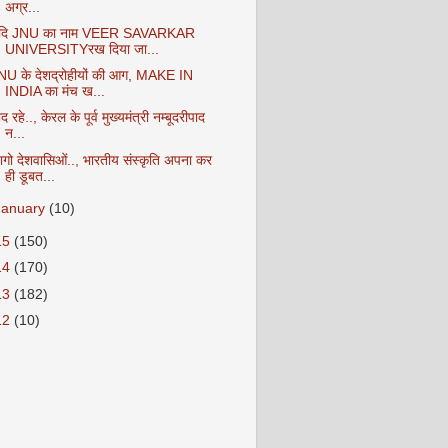
अग्र...
दि JNU का नाम VEER SAVARKAR
UNIVERSITYरख दिया जा...
NU के देशद्रोहीयों की आग, MAKE IN
INDIA का मंच ख...
द रहे.., केरल के पूर्व मुख्यमंत्री नम्बूदरीपाद
न...
ागो देशवासिओं.., भारतीय संस्कृति अपना कर
ही डूबत...
January
(10)
15
(150)
14
(170)
13
(182)
12
(10)