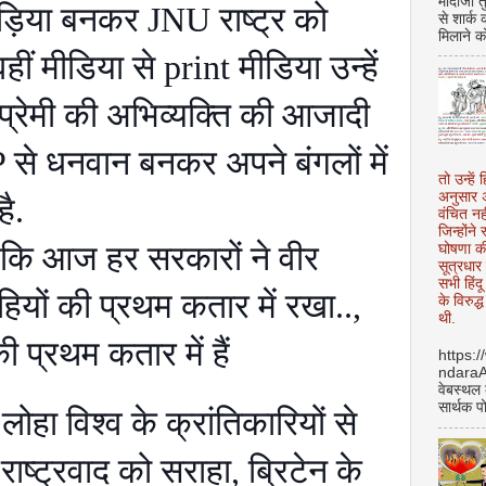
मोदीजी त
ड़िया बनकर JNU राष्ट्र को
से शार्क
मिलाने क
 वहीं मीडिया से print मीडिया उन्हें
शप्रेमी की अभिव्यक्ति की आजादी
े धनवान बनकर अपने बंगलों में
तो उन्हें 
अनुसार अ
ै.
वंचित नह
जिन्होंन
ै कि आज हर सरकारों ने वीर
घोषणा क
सूत्रधार 
सभी हिंद
ियों की प्रथम कतार में रखा..,
के विरुद्
थी.
की प्रथम कतार में हैं
https:
ndara
वेबस्थल
सार्थक प
हा विश्व के क्रांतिकारियों से
राष्ट्रवाद को सराहा, ब्रिटेन के