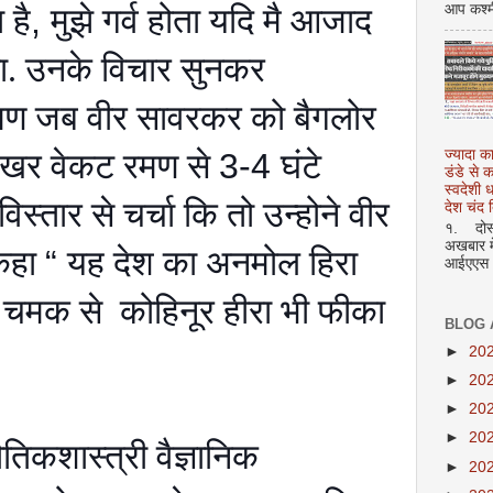
 है
,
मुझे गर्व होता यदि मै आजाद
आप कश्म
ा. उनके विचार सुनकर
रमण जब वीर सावरकर को बैगलोर
शेखर वेकट रमण से
3-4
घंटे
ज्यादा क
डंडे से
स्वदेशी
 विस्तार से चर्चा कि तो उन्होने वीर
देश चंद द
१. दोस्त
अखबार मे
 कहा
“
यह देश का अनमोल हिरा
आईएएस अ
े चमक से कोहिनूर हीरा भी फीका
BLOG 
►
20
►
20
►
20
►
20
तिकशास्त्री वैज्ञानिक
►
20