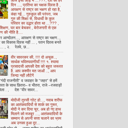
आज इसी आड़ में ...???, देश का हर
दिन ..., प्रतिभा का भक्षक दिवस है ,
आरक्षण से राष्ट्र का भक्षण हो रहा है,
कंहा गई... गुरुकुल की परंपरा, जब
गुरु की शिक्षा से, विधार्थी के कुल
परिवार का उद्धार होता था ...??? ,
क्षण, घर बार बेचकर , बेरोजगारी से एक
 की नीति है....
आन्दोलन..., आरक्षण से राष्ट्र का भक्षण..,
्र का विकास दिवस नहीं ... , पतन दिवस बनते
ै... , २. रेलवे, छ...
वीर सावरकर की, !!!! दो अचूक..,
सार्थक भविश्यवाणीयाँ !!!! १. श्यामा
प्रसादजी आपकी देश को बहुत जरूरत
है. आप कश्मीर मत जाओं .., आप
जिन्दा नहीं लौटेंगें
 “गंदी राजनीती” व जवाहर के “जहर” से हमें
ारत के साथ छितरा– व भीतरा, राजे –रजवाड़ों
मिला . , देश “वीर सावर...
मोदीजी तुस्सी ग्रेट हो..., नवाब शरीफ
का आतंकवादियों से शार्क का गुरूर,
मोदी ने कर दिया चूर, अब हो गए हाथ
मिलाने को मजबूर ..., आतंकवादियों के
सम्मान से अपनी सत्ता चलाने का भ्रम
अब उनका हुआ दूर...