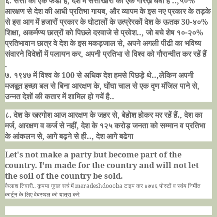
६. सत्ता का एक फंडा है
,
देश में सत्ताखोरों का एक गोरख़ धंधा है ..
,
५०%
आरक्षण से देश की आधी प्रतिभा गायब
,
और व्यापम के इस नए प्रकार के तड़के
से इस आग में हजारों प्रकार के घोटालों के उत्प्रेरकों देश के ऊतक
30-
४०%
शिक्षा
,
अकर्मण्य छात्रों को पिछले दरवाजे से प्रवेश..
,
जो बचे शेष १०-२०%
प्रतिभावान छात्र वे देश के इस मकड़जाल से
,
अपने अगली पीढी का भविष्य
संवारने विदेशों में पलायन कर
,
अपनी प्रतिभा से विश्व को गौरान्वीत कर रहें हैं
.
७. १९४७ में विश्व के
100
से अधिक देश हमसे पिछड़े थे..
,
लेकिन अपनी
मजबूत इच्छा बल से बिना आरक्षण के
,
घोंघा चाल से एक दृण मंजिल पाने से
,
उन्नत देशों की कतार में शामिल हो गयें है..
८. देश के खरगोश आज आरक्षण के जहर से
,
बेहोश होकर मर रहें हैं.
,
देश का
मर्ज
,
आरक्षण व कर्ज से नहीं
,
देश के १२५ करोड़ जनता को सम्मान व प्रतिभा
के आंकलन से
,
आगे बढ़ने से ही..
,
देश आगे बढेगा
Let's not make a party but become part of the
country. I'm made for the country and will not let
the soil of the country be sold.
कैलाश तिवारी.. कृपया गूगल सर्च में
meradeshdoooba
टाइप कर ४७४६ पोस्टों व स्वंय निर्मीत
कार्टून के लिए वेबस्थल की यात्रा करे