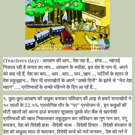
(Teachers day) -
आरक्षण की आग.
,
देश रहा है..
,
हांफ...
,
महंगाई
निकाल रही है जनता का भाप..
,
आरक्षण के मसीहा
,
इस दंश के पाप से
,
अपने
को कह रहें हैं
,
देश का बाप..
,
आप ..बाप..
,
पाप.
.
खाप ..
,
पार्टियों के श्राप से
देश लहुलूहान..
,
फिर भी सत्ताखोरों के अपने
“
अच्छे दिनों
”
के झांसे से
“
मेरा देश
महान
”...,
प्रतिभाओं के कच्छे पहिनने के दिन आ रहें हैं..
,
१. छुवा-छुत/आरक्षण को कछुवा बनाकर संविधान की आड़ से हमारे सत्ताखोरों ने
१० सालों के
22.
५% प्रायोगिक तौर के
”
पर
”
प्रयोजन से
,
इन कछुओं की
मोटी खालों को अपना ढाल बनाकर सुरक्षता पूवर्क वोट बैंक से खरगोशी
प्रतिभाओं की खाल निकालकर लहूलुहान कर संविधान का गुण गान कर
,
पंगु
बनाकर
,
देश को विदेशी हाथ
–
विदेशी साथ
–
विदेशी विचार
–
विदेशी संस्कार से
देश को कछुआ चाल से चलाकर
,
विदेशी कर्ज को मर्ज मानकर
,
देश को गर्त में