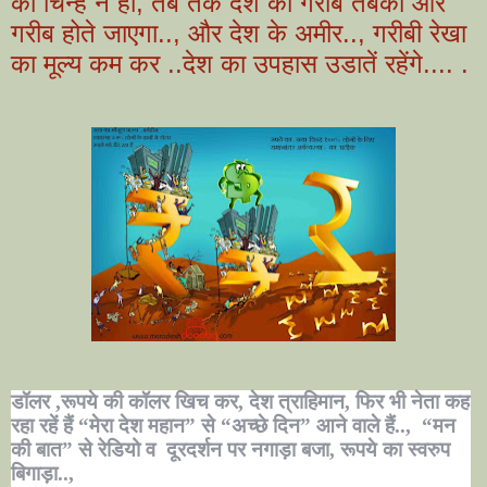
का चिन्ह न हो, तब तक देश का गरीब तबका और
गरीब होते जाएगा.., और देश के अमीर.., गरीबी रेखा
का मूल्य कम कर ..देश का उपहास उडातें रहेंगे.... .
डॉलर ,रूपये की कॉलर खिच कर, देश त्राहिमान, फिर भी नेता कह
रहा रहें हैं “मेरा देश महान” से “अच्छे दिन” आने वाले हैं..,
“मन
की बात” से रेडियो व
दूरदर्शन पर नगाड़ा बजा, रूपये का स्वरुप
बिगाड़ा..,