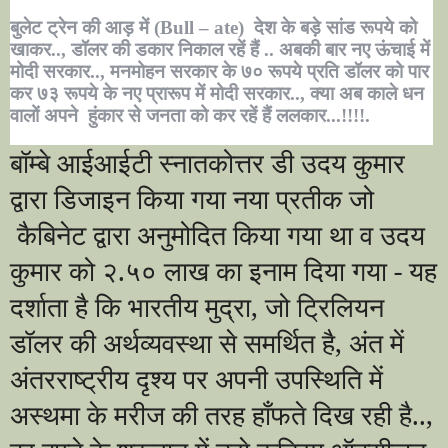
बुलेट ट्रेन की आड़ में (Bull – ate)
देश के बड़े सांड रूपये को
खाकर.., डॉलर की डकार निकाल रहें हैं .. अबकी बार नए ऊंचाई में
मोदी सरकार.., मनमोहन सरकार के ७० रूपये प्रति डॉलर को पार
कर ७३ रूपये के नए प्रारूप में मोदी सरकार.., क्या अब काले धन
वालों अपने
हुंकार से जनता को कर रहें हैं ललकार...!!!!.
बॉम्बे आईआईटी स्नातकोत्तर डी उदय कुमार
द्वारा डिजाइन किया गया नया प्रतीक जो
कैबिनेट द्वारा अनुमोदित किया गया था व उदय
कुमार को २.५० लाख का इनाम दिया गया - यह
दर्शाता है कि भारतीय मुद्रा
,
जो ट्रिलियन
डॉलर की अर्थव्यवस्था से समर्थित है
,
अंत में
अंतरराष्ट्रीय दृश्य पर अपनी उपस्थिति में
अस्थमा के मरीज की तरह हाँफते दिख रही है..,