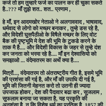
कर्ज तो हम तुम्हारे फर्ज का पालन कर ही चुका सकते
है..
???
माँ तुझे शत.. शत.. प्रणाम
,
हे माँ
,
इन आदमखोर नेताओ ने अलगाववाद
,
भाषावाद
,
धर्मवाद से लोगो को मच्छर बनाकर
,
तुम्हे डस रहे है
,
और विदेशी घुसपैठीओ के विषैले मच्छर के लिए वोट
बैक की पृष्ट्भूमि मे देश की भूमि के टुकडे करने के
ताक मै है.... और विदेशी विकास के जहर से तुम्हे दंश
कर जनता को भरमा रहे है.... माँ इन देश्वासियो को
समझाओ ... वंदेमातरम का अर्थे क्या है....
मित्रों..., वंदेमातरम तो अंतराष्ट्रीय गीत है
,
इसमे भूमि
की प्रशंसा की गई है
,
और माँ की उपाधि दी गई है
,
भूमि की जितनी मेहनत करो तो उतनी ही ज्यादा
उपजाऊ होकर
,
देश की पैदावार बढा कर
,
सुजलाम
,
सुफलाम बनाया जा सकता है
,
यह प्रकृति की
अनुशंसा है
,
न कि विशेष धर्म का प्रतिक है
, 1857
की