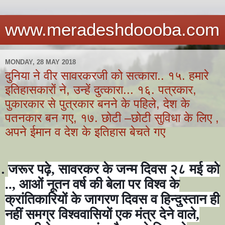
www.meradeshdoooba.com
MONDAY, 28 MAY 2018
दुनिया ने वीर सावरकरजी को सत्कारा.. १५. हमारे
इतिहासकारों ने, उन्हें दुत्कारा... १६. पत्रकार,
पुकारकार से पुत्रकार बनने के पहिले, देश के
पतनकार बन गए, १७. छोटी –छोटी सुविधा के लिए ,
अपने ईमान व देश के इतिहास बेचते गए
.
जरूर पढ़े
,
सावरकर के जन्म दिवस २८ मई को
.., आओं नूतन वर्ष की बेला पर विश्व के
क्रांतिकारियों के जागरण दिवस व हिन्दुस्तान ही
नहीं समग्र विश्ववासियों एक मंत्र देने वाले,