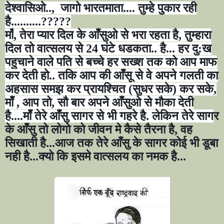
देश्वासिओ.., जागो भारतमाता.... तुम्हे पुकार रही
है..........
?????
माँ
,
तेरा प्यार दिल के आँसुओ से भरा रहता है
,
तुम्हारा
दिल तो वात्सलय से
24
घंटे धडकता.. है... हर दु:ख
पहुचाने वाले पति से बच्चे हर सख्श तक को आप माफ
कर देती हो.. तकि आप की आँसू से वे अपने गलती का
अहसास समझ कर प्रायश्चित (सुधर सके) कर सके
,
माँ
,
आप तो
,
सौ बार अपने आँसुओ से मौका देती
है....माँ तेरे आँसु सागर से भी गहरे है. लेकिन तेरे साग
र
के आँसु तो लोगो को जीवन मे कैसे तैरना है
,
वह
सिखाती है...आज तक तेरे आँसु के सागर कोई भी डूबा
नही है...क्यो कि इसमे वात्सलय का नमक है...