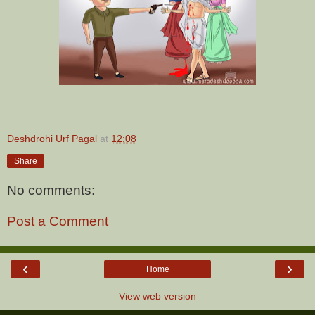
Deshdrohi Urf Pagal
at
12:08
Share
No comments:
Post a Comment
‹
›
Home
View web version