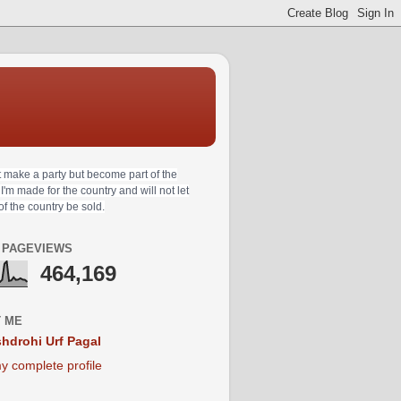
t make a party but become part of the
 I'm made for the country and will not let
 of the country be sold.
 PAGEVIEWS
464,169
 ME
hdrohi Urf Pagal
y complete profile