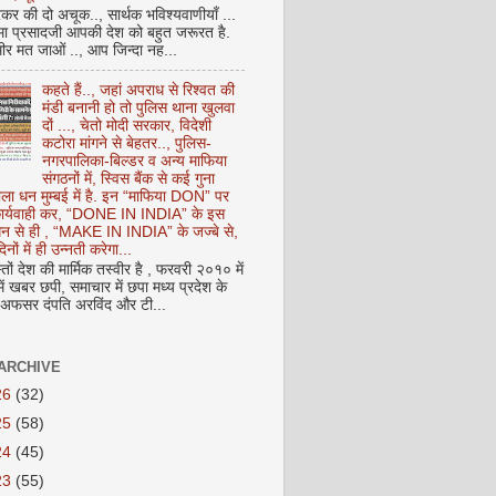
कर की दो अचूक.., सार्थक भविश्यवाणीयाँ ...
मा प्रसादजी आपकी देश को बहुत जरूरत है.
ीर मत जाओं .., आप जिन्दा नह...
कहते हैं.., जहां अपराध से रिश्वत की
मंडी बनानी हो तो पुलिस थाना खुलवा
दों ..., चेतो मोदी सरकार, विदेशी
कटोरा मांगने से बेहतर.., पुलिस-
नगरपालिका-बिल्डर व अन्य माफिया
संगठनों में, स्विस बैंक से कई गुना
ाला धन मुम्बई में है. इन “माफिया DON” पर
 कार्यवाही कर, “DONE IN INDIA” के इस
 धन से ही , “MAKE IN INDIA” के जज्बे से,
िनों में ही उन्नती करेगा...
ों देश की मार्मिक तस्वीर है , फरवरी २०१० में
ं खबर छपी, समाचार में छपा मध्य प्रदेश के
फसर दंपति अरविंद और टी...
ARCHIVE
26
(32)
25
(58)
24
(45)
23
(55)