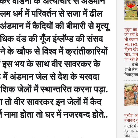
कर वार्डनों के अत्याचार से अंडमान
स्लिम धर्म में परिवर्तन से सजा में ढील
डमान में कैदियों की बीमारी से मृत्यू
मुद्रा का
जा रहा ह
िक दंड की गूँज इंग्लॅण्ड की संसद
भी बदहाल
PETROL
े के खौफ से विश्व में क्रांतीकारियों
प्रिय ख
भाव, जन
जा रही ह
ें इस भय के साथ वीर सावरकर के
.... चेत
अभी तेल 
में अंडमान जेल से देश के यरवदा
तिकड़मबाज
ाशिक जेलों में स्थान्तरित करना पड़ा.
 तो वीर सावरकर इन जेलों में कैद
 नामा होता तो घर में नजरबन्द होते..
प्रदेश 
बनाकर दू
कटोरे में
देश का घ
घोड़ा ..,