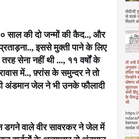
मोदीजी त
से शार्क
मिलाने क
 साल की दो जन्मों की कैद..
,
और
प्रताड़ना..
,
इससे मुक्ती पाने के लिए
रह सेना नहीं थी ...
,
११ वर्षों के
तो उन्हें 
अनुसार अ
वास में..
,
फ़्रांस
के समुन्दर ने तो
वंचित नह
जिन्होंन
घोषणा क
ी अंडमान जेल ने भी उनके फौलादी
सूत्रधार 
सभी हिंद
के विरुद्
थी.
https:
ndara
वेबस्थल
 न डगने वाले वीर सावरकर ने जेल में
सार्थक प