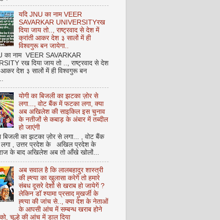
यदि JNU का नाम VEER
SAVARKAR UNIVERSITYरख
दिया जाय तो.., राष्ट्रवाद से देश में
क्रांती आकर देश ३ सालों में ही
विश्वगुरू बन जायेगा..
NU का नाम VEER SAVARKAR
ITY रख दिया जाय तो .., राष्ट्रवाद से देश
ती आकर देश ३ सालों में ही विश्वगुरू बन
..
योगी का बिजली का झटका ज़ोर से
लगा..., वोट बैंक में फटका लगा, क्या
अब अखिलेश की साइकिल इस चुनाव
के नतीजों से कबाड़ के अंबार में तब्दील
हो जाएंगी
 बिजली का झटका ज़ोर से लगा... , वोट बैंक
 लगा , उत्तर प्रदेश के अखिल प्रदेश के
राज के बाद अखिलेश अब तो आँखे खोलों...
अब सवाल है कि लालबहादुर शास्त्री
की ह्त्या का खुलासा करेगें तो हमारे
संबध दूसरे देशों से खराब हो जायेगें ?
लेकिन डॉ श्यामा प्रसाद मुखर्जी के
ह्त्या की जांच से.., क्या देश के नेताओं
के आपसी आंच में सम्बन्ध खराब होने
को, चूल्हे की आंच में डाल दिया