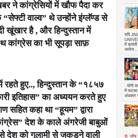
र ने कांग्रेसियों में खौफ पैदा कर
के
“
सेफ्टी वाल्व
”
थे उन्होंने इंग्लॅण्ड से
ी खूंखार है
,
और हिन्दुस्तान में
यदि J
UNIVERS
ाथ कांग्रेस का भी सूपड़ा साफ़
में क्रां
जायेगा...
में रहते हुए..
,
हिन्दुस्तान के
“
१८५७
योगी का
में फटका
कारी इतिहास
”
का अध्ययन करते हुए
अंधकार 
माण सहित कहा था
“
हूयम
”
द्वारा
ांग्रेस
”
देश के काले अंगरेजी बाबुओं
से देश को गुलामी से जकड़ने वाली
से, जाँच 