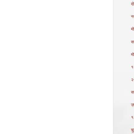
द
न
म
सत
मो
१९
२
स
ज़र
१.
चु