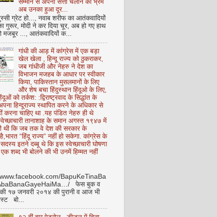
सम्मान से अपनी सत्ता चलाने का भ्रम
अब उनका हुआ दूर...
ुस्सी ग्रेट हो..., नवाब शरीफ का आतंकवादियों
 का गुरूर, मोदी ने कर दिया चूर, अब हो गए हाथ
ो मजबूर ..., आतंकवादियों क...
गांधी की आड़ में कांग्रेस में एक बड़ा
खेल खेला , हिन्दू राज्य को ठुकराकर,
जब गांधीजी और नेहरु ने देश का
विभाजन मजहब के आधार पर स्वीकार
किया, पाकिस्तान मुसलमानों के लिए
और शेष बचा हिंदुस्थान हिंदूओ के लिए,
हिंदूओं को तर्कश: :द्विराष्ट्रवाद के सिद्धांत के
पना हिन्दूराज्य स्थापित करने के अधिकार से
ीं करना चाहिए था .यह पंडित नेहरु ही थे
े स्वेच्छाचारी तानाशाह के समान अगस्त १९४७ में
ी थी कि जब तक वे देश की सरकार के
है,भारत “हिंदू राज्य” नहीं हो सकेगा. कांग्रेस के
ू सदस्य इतने दब्बू थे कि इस स्वेच्छाचारी घोषणा
ध एक शब्द भी बोलने की भी उनमें हिम्मत नहीं
//www.facebook.com/BapuKeTinaBa
AbaBanaGayeHaiMa…/ फेस बुक व
 की १७ जनवरी २०१४ की पुरानी व आज भी
ोस्ट बो...