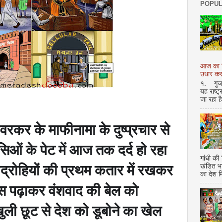
POPUL
आज का शि
उधार करण
१. गुजर 
यह राष्ट
जा रहा ह
वरकर के माफीनामा के दुष्प्रचार से
ेसिओं के पेट में आज तक दर्द हो रहा
गांधी की
खंडित भ
द्रोहियों की प्रथम कतार में रखकर
का देश 
ास पढ़ाकर वंशवाद की बेल को
खुली छूट से देश को डूबोने का खेल