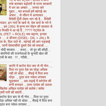
१२ वीं बार पेट्रोल - डीजल में बिना
रुके बारम्बार बढ़ोतरी से राज्य सरकारों
में धन का अम्बार .., जनता करे
गुहार.., मत बनाओं हमें महंगाई का
अचार.., से जीवन में अत्याचार ..,
विदेशी पूँजी लेकर भाग रहे है... विदेशी
 भंडार, इन नारो के खर्च से, देश कर्ज के गर्त मे
ै... हम 1991 से मुन्ना मन मोहन की सरकार से
 स्थिति मे आ रहे है...???? पेट्रोल के
 (PET + ROLE) भाव बढ़ाना, इनका
ेल .... व डीजल (DISEL- DIL + JAL) के
ता के, दिल जले से , महंगाई की आग भड़काई
ै, जागों देशवासीयो डूबते देश को बचाओ ....
ो मोदी सरकार.. , बजट... तो दूर की कौड़ी..,
कंपनियो की राजनेताओं के चुनावी खेल की
ी के बाद !!! , गरीबो...
कटोरे में कटोरा बेटा बाप से भी गोरा...,
पिता पर पुत्र देश का घोड़ा अधिक
नही तो थोडा .., सैफई में पिता बना
घोड़ा .., पुत्र बना नकेल लगाकर
घुड़सवार .., अब लड़ाई में कांग्रेस की
बग्गी बनाकर.., उत्तर प्रदेश को उतारू
अखिलेश अखिल प्रदेश को कलेश / क्लेश
सरी पारी की सवारी...
 कटोरा बेटा बाप से भी गोरा..., पिता पर पुत्र
ोड़ा अधिक नही तो थोडा .., सैफई में पिता बना
 पुत्र बना नकेल लगाकर ...