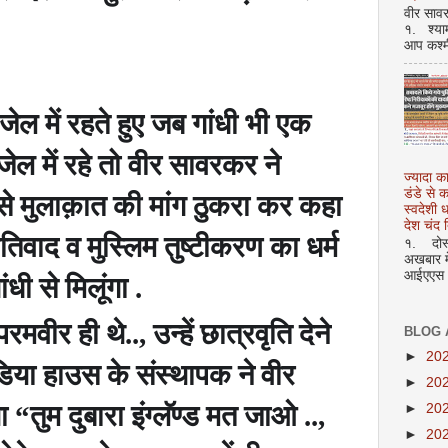
वीर सावर
१. श्या
आप कश्म
 जेल में रहते हुए जब गांधी भी एक
जेल में रहे तो वीर सावरकर ने
ज्यादा क
डंडे से
ंधी से मुलाक़ात की मांग ठुकरा कर कहा
स्वदेशी
देश चंद द
तिवाद व मुस्लिम तुष्टीकरण का धर्म
१. दोस्त
अखबार मे
आईएएस अ
ांधी से मिलूंगा .
परमवीर ही थे..
,
उन्हें छात्रवृति देने
BLOG 
►
20
इंडिया हाउस के संस्थापक ने वीर
►
20
था
“
तुम दुबारा इंग्लॅण्ड मत जाओ ..
,
►
20
►
20