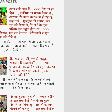
AR POSTS
आज इसी आड़ में ...???, देश का हर
दिन ..., प्रतिभा का भक्षक दिवस है ,
आरक्षण से राष्ट्र का भक्षण हो रहा है,
कंहा गई... गुरुकुल की परंपरा, जब
गुरु की शिक्षा से, विधार्थी के कुल
परिवार का उद्धार होता था ...??? ,
क्षण, घर बार बेचकर , बेरोजगारी से एक
 की नीति है....
आन्दोलन..., आरक्षण से राष्ट्र का भक्षण..,
्र का विकास दिवस नहीं ... , पतन दिवस बनते
ै... , २. रेलवे, छ...
वीर सावरकर की, !!!! दो अचूक..,
सार्थक भविश्यवाणीयाँ !!!! १. श्यामा
प्रसादजी आपकी देश को बहुत जरूरत
है. आप कश्मीर मत जाओं .., आप
जिन्दा नहीं लौटेंगें
 “गंदी राजनीती” व जवाहर के “जहर” से हमें
ारत के साथ छितरा– व भीतरा, राजे –रजवाड़ों
मिला . , देश “वीर सावर...
मोदीजी तुस्सी ग्रेट हो..., नवाब शरीफ
का आतंकवादियों से शार्क का गुरूर,
मोदी ने कर दिया चूर, अब हो गए हाथ
मिलाने को मजबूर ..., आतंकवादियों के