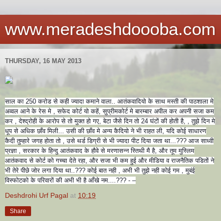
www.meradeshdoooba.com
THURSDAY, 16 MAY 2013
साल का 250 करोड से कही ज्यादा कमाने वाला.. आतंकवादियो के साथ मस्ती की पाठशाला मे
अव्वल आने के रेस मे , सफेद कोर्ट यो कहें, सुप्रीमकोर्ट मे बारम्बार अपील कर अपनी सजा कम
कर , देश्द्रोही के आरोप से तो मुक्त हो गए, बेटा जैसे दिन तो 24 घंटों की होती है, , तुझे दिन मे
धूप से अधिक छाँव मिली... उसी की छाँव मे अन्य कैदियो ने भी राहत ली, यदि कोई साधारण
कैदी तुम्हारे जगह होता तो , उसे थर्ड डिग्री से भी ज्या
दा पीट दिया जता था...??? आज साध्वी
प्रज्ञा , सरकार के हिन्दु आतंकवाद के हौवे से मरणासन्न स्तिथी मै है, और तूम मुस्लिम
आतंकवाद से कोर्ट को गच्चा देते रहा, और सजा भी कम हुई और मीडिया व राजनैतिक पडितों ने
भी तेरे पीछे जोर लगा दिया था..??? कोई बात नही , अभी भी तुझे नही कोई गम , मुबंई
विस्फोटको के परिवारों की अभी भी है आँखे नम....??? - –
Deshdrohi Urf Pagal
at
10:19
Share