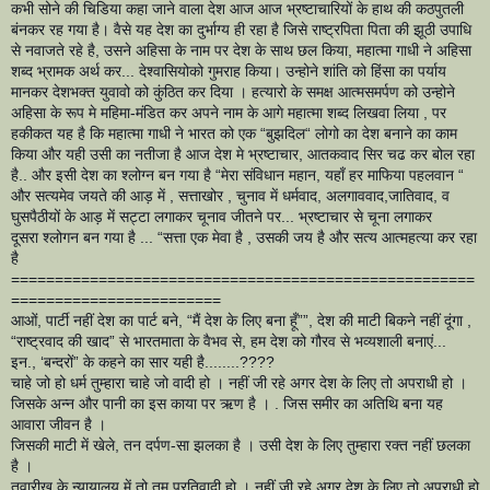
कभी सोने की चिडिया कहा जाने वाला देश आज आज भ्रष्टाचारियों के हाथ की कठपुतली
बंनकर रह गया है। वैसे यह देश का दुर्भाग्य ही रहा है जिसे राष्ट्रपिता पिता की झूठी उपाधि
से नवाजते रहे है, उसने अहिसा के नाम पर देश के साथ छल किया, महात्मा गाधी ने अहिसा
शब्द भ्रामक अर्थ कर... देश्वासियोको गुमराह किया। उन्होने शांति को हिंसा का पर्याय
मानकर देशभक्त युवावो को कुंठित कर दिया । हत्यारो के समक्ष आत्मसमर्पण को उन्होने
अहिसा के रूप मे महिमा-मंडित कर अपने नाम के आगे महात्मा शब्द लिखवा लिया , पर
हकीकत यह है कि महात्मा गाधी ने भारत को एक “बुझदिल“ लोगो का देश बनाने का काम
किया और यही उसी का नतीजा है आज देश मे भ्रष्टाचार, आतकवाद सिर चढ कर बोल रहा
है.. और इसी देश का श्लोग्न बन गया है “मेरा संविधान महान, यहाँ हर माफिया पहलवान “
और सत्यमेव जयते की आड़ में , सत्ताखोर , चुनाव में धर्मवाद, अलगाववाद,जातिवाद, व
घुसपैठीयों के आड़ में सट्टा लगाकर चूनाव जीतने पर... भ्रष्टाचार से चूना लगाकर
दूसरा श्लोगन बन गया है ... “सत्ता एक मेवा है , उसकी जय है और सत्य आत्महत्या कर रहा
है
=====================================================
========================
आओं, पार्टी नहीं देश का पार्ट बने, “मैं देश के लिए बना हूँ””, देश की माटी बिकने नहीं दूंगा ,
“राष्ट्रवाद की खाद” से भारतमाता के वैभव से, हम देश को गौरव से भव्यशाली बनाएं...
इन., ‘बन्दरों” के कहने का सार यही है........????
चाहे जो हो धर्म तुम्हारा चाहे जो वादी हो । नहीं जी रहे अगर देश के लिए तो अपराधी हो ।
जिसके अन्न और पानी का इस काया पर ऋण है । . जिस समीर का अतिथि बना यह
आवारा जीवन है ।
जिसकी माटी में खेले, तन दर्पण-सा झलका है । उसी देश के लिए तुम्हारा रक्त नहीं छलका
है ।
तवारीख के न्यायालय में तो तुम प्रतिवादी हो । नहीं जी रहे अगर देश के लिए तो अपराधी हो