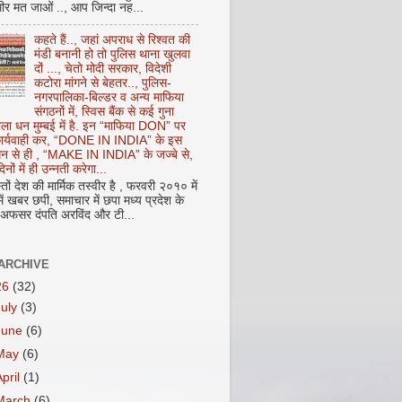
ीर मत जाओं .., आप जिन्दा नह...
कहते हैं.., जहां अपराध से रिश्वत की
मंडी बनानी हो तो पुलिस थाना खुलवा
दों ..., चेतो मोदी सरकार, विदेशी
कटोरा मांगने से बेहतर.., पुलिस-
नगरपालिका-बिल्डर व अन्य माफिया
संगठनों में, स्विस बैंक से कई गुना
ाला धन मुम्बई में है. इन “माफिया DON” पर
 कार्यवाही कर, “DONE IN INDIA” के इस
 धन से ही , “MAKE IN INDIA” के जज्बे से,
िनों में ही उन्नती करेगा...
ों देश की मार्मिक तस्वीर है , फरवरी २०१० में
ं खबर छपी, समाचार में छपा मध्य प्रदेश के
फसर दंपति अरविंद और टी...
ARCHIVE
26
(32)
July
(3)
June
(6)
May
(6)
April
(1)
March
(6)