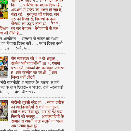
आज इसी आड़ में ...???, देश का हर
दिन ..., प्रतिभा का भक्षक दिवस है ,
आरक्षण से राष्ट्र का भक्षण हो रहा है,
कंहा गई... गुरुकुल की परंपरा, जब
गुरु की शिक्षा से, विधार्थी के कुल
परिवार का उद्धार होता था ...??? ,
क्षण, घर बार बेचकर , बेरोजगारी से एक
 की नीति है....
आन्दोलन..., आरक्षण से राष्ट्र का भक्षण..,
्र का विकास दिवस नहीं ... , पतन दिवस बनते
ै... , २. रेलवे, छ...
वीर सावरकर की, !!!! दो अचूक..,
सार्थक भविश्यवाणीयाँ !!!! १. श्यामा
प्रसादजी आपकी देश को बहुत जरूरत
है. आप कश्मीर मत जाओं .., आप
जिन्दा नहीं लौटेंगें
 “गंदी राजनीती” व जवाहर के “जहर” से हमें
ारत के साथ छितरा– व भीतरा, राजे –रजवाड़ों
मिला . , देश “वीर सावर...
मोदीजी तुस्सी ग्रेट हो..., नवाब शरीफ
का आतंकवादियों से शार्क का गुरूर,
मोदी ने कर दिया चूर, अब हो गए हाथ
मिलाने को मजबूर ..., आतंकवादियों के
सम्मान से अपनी सत्ता चलाने का भ्रम
अब उनका हुआ दूर...