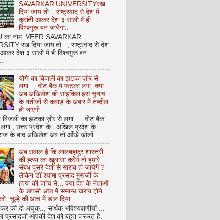
SAVARKAR UNIVERSITYरख
दिया जाय तो.., राष्ट्रवाद से देश में
क्रांती आकर देश ३ सालों में ही
विश्वगुरू बन जायेगा..
NU का नाम VEER SAVARKAR
ITY रख दिया जाय तो .., राष्ट्रवाद से देश
ती आकर देश ३ सालों में ही विश्वगुरू बन
..
योगी का बिजली का झटका ज़ोर से
लगा..., वोट बैंक में फटका लगा, क्या
अब अखिलेश की साइकिल इस चुनाव
के नतीजों से कबाड़ के अंबार में तब्दील
हो जाएंगी
 बिजली का झटका ज़ोर से लगा... , वोट बैंक
 लगा , उत्तर प्रदेश के अखिल प्रदेश के
राज के बाद अखिलेश अब तो आँखे खोलों...
अब सवाल है कि लालबहादुर शास्त्री
की ह्त्या का खुलासा करेगें तो हमारे
संबध दूसरे देशों से खराब हो जायेगें ?
लेकिन डॉ श्यामा प्रसाद मुखर्जी के
ह्त्या की जांच से.., क्या देश के नेताओं
के आपसी आंच में सम्बन्ध खराब होने
को, चूल्हे की आंच में डाल दिया
कर की दो अचूक.., सार्थक भविश्यवाणीयाँ ...
मा प्रसादजी आपकी देश को बहुत जरूरत है.