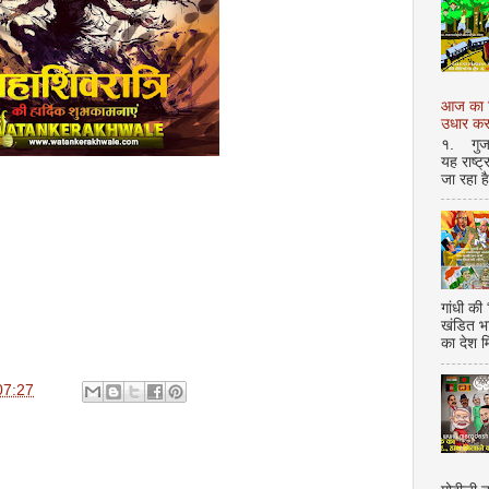
आज का शि
उधार करण
१. गुजर 
यह राष्ट
जा रहा ह
गांधी की
खंडित भ
का देश 
07:27