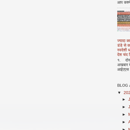
आप कश्म
ज्यादा क
डंडे से
स्वदेशी
देश चंद द
१. दोस्त
अखबार मे
आईएएस अ
BLOG 
▼
20
►
►
►
►
►