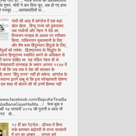
ुस्सी ग्रेट हो..., नवाब शरीफ का आतंकवादियों
 का गुरूर, मोदी ने कर दिया चूर, अब हो गए हाथ
ो मजबूर ..., आतंकवादियों क...
गांधी की आड़ में कांग्रेस में एक बड़ा
खेल खेला , हिन्दू राज्य को ठुकराकर,
जब गांधीजी और नेहरु ने देश का
विभाजन मजहब के आधार पर स्वीकार
किया, पाकिस्तान मुसलमानों के लिए
और शेष बचा हिंदुस्थान हिंदूओ के लिए,
हिंदूओं को तर्कश: :द्विराष्ट्रवाद के सिद्धांत के
पना हिन्दूराज्य स्थापित करने के अधिकार से
ीं करना चाहिए था .यह पंडित नेहरु ही थे
े स्वेच्छाचारी तानाशाह के समान अगस्त १९४७ में
ी थी कि जब तक वे देश की सरकार के
है,भारत “हिंदू राज्य” नहीं हो सकेगा. कांग्रेस के
ू सदस्य इतने दब्बू थे कि इस स्वेच्छाचारी घोषणा
ध एक शब्द भी बोलने की भी उनमें हिम्मत नहीं
//www.facebook.com/BapuKeTinaBa
AbaBanaGayeHaiMa…/ फेस बुक व
 की १७ जनवरी २०१४ की पुरानी व आज भी
ोस्ट बो...
१२ वीं बार पेट्रोल - डीजल में बिना
रुके बारम्बार बढ़ोतरी से राज्य सरकारों
में धन का अम्बार .., जनता करे