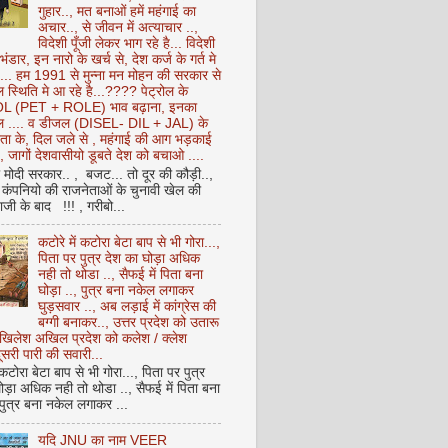
गुहार.., मत बनाओं हमें महंगाई का
अचार.., से जीवन में अत्याचार ..,
विदेशी पूँजी लेकर भाग रहे है... विदेशी
 भंडार, इन नारो के खर्च से, देश कर्ज के गर्त मे
ै... हम 1991 से मुन्ना मन मोहन की सरकार से
 स्थिति मे आ रहे है...???? पेट्रोल के
 (PET + ROLE) भाव बढ़ाना, इनका
ेल .... व डीजल (DISEL- DIL + JAL) के
ता के, दिल जले से , महंगाई की आग भड़काई
ै, जागों देशवासीयो डूबते देश को बचाओ ....
ो मोदी सरकार.. , बजट... तो दूर की कौड़ी..,
कंपनियो की राजनेताओं के चुनावी खेल की
ी के बाद !!! , गरीबो...
कटोरे में कटोरा बेटा बाप से भी गोरा...,
पिता पर पुत्र देश का घोड़ा अधिक
नही तो थोडा .., सैफई में पिता बना
घोड़ा .., पुत्र बना नकेल लगाकर
घुड़सवार .., अब लड़ाई में कांग्रेस की
बग्गी बनाकर.., उत्तर प्रदेश को उतारू
अखिलेश अखिल प्रदेश को कलेश / क्लेश
सरी पारी की सवारी...
 कटोरा बेटा बाप से भी गोरा..., पिता पर पुत्र
ोड़ा अधिक नही तो थोडा .., सैफई में पिता बना
 पुत्र बना नकेल लगाकर ...
यदि JNU का नाम VEER