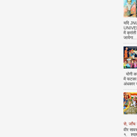
यदि J
UNIVERS
में क्रां
जायेगा...
योगी का
में फटका
अंधकार 
से, जाँच 
वीर सावर
१. श्या