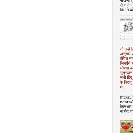
मोदीजी त
से शार्क
मिलाने क
तो उन्हें 
अनुसार अ
वंचित नह
जिन्होंन
घोषणा क
सूत्रधार 
सभी हिंद
के विरुद्
थी.
https:
ndara
वेबस्थल
सार्थक प