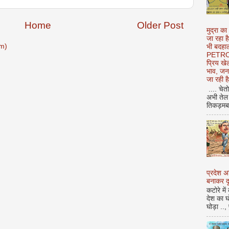
Home
Older Post
मुद्रा का
जा रहा ह
m)
भी बदहाल
PETROL
प्रिय ख
भाव, जन
जा रही ह
.... चेत
अभी तेल 
तिकड़मबाज
प्रदेश 
बनाकर दू
कटोरे में
देश का घ
घोड़ा ..,