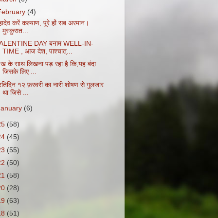
February
(4)
ादेव करें कल्याण, पूरे हों सब अरमान।
मुस्कुरात...
ALENTINE DAY बनाम WELL-IN-
TIME , आज देश, पाश्चात्...
ू:ख के साथ लिखना पड़ रहा है कि,यह बंदा
जिसके लिए ...
्रतिदिन १२ फ़रवरी का नारी शोषण से गुलजार
था जिसे ...
January
(6)
25
(58)
24
(45)
23
(55)
22
(50)
21
(58)
20
(28)
19
(63)
18
(51)