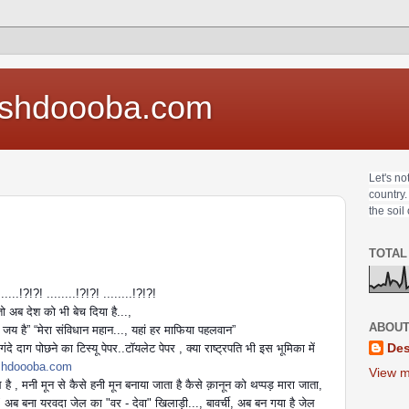
shdoooba.com
Let's no
country.
the soil
TOTAL
....!?!?! ........!?!?! ........!?!?!
ो अब देश को भी बेच दिया है...,
ABOUT
की जय है” “मेरा संविधान महान..., यहां हर माफिया पहलवान”
Des
दे दाग पोछने का टिस्यू पेपर..टॉयलेट पेपर , क्या राष्ट्रपति भी इस भूमिका में
hdoooba.com
View m
ोल है , मनी मून से कैसे हनी मून बनाया जाता है कैसे क़ानून को थप्पड़ मारा जाता,
" अब बना यरवदा जेल का "वर - देवा" खिलाड़ी..., बावर्ची, अब बन गया है जेल