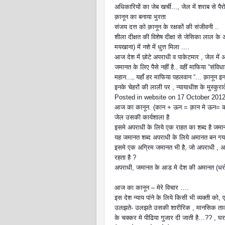
अधिकारियों का जेब खर्ची..., जेल में शराब से पै
क़ानून का बनाया भुरता
संजय दत्त को क़ानून के रक्षकों की संजीवनी ..
शीला दीक्षत की विशेष दीक्षा से जेसिका लाल के
मयखाना) में नशे में धुत्त मिला ....
आज देश में छोटे अपराधी व पाकेटमार , जेल में 
जमानत के लिए पैसे नहीं है.. वहीं माफिया “संविधान
महान..., यहाँ हर माफिया पहलवान “... क़ानून इन
इनके चेहरों की लाली पर , न्यायाधीश के मुस्कुरात
Posted in website on 17 October 2012.
आज का कानून. (कान + ऊन = क़ान मे ऊन= कानू
जेल उसकी कार्यशाला है
इसमे अपराधी के लिये एक राहत का शब्द है
यह जमानत शब्द अपराधी के लिये अमानत बन गया
इसमे एक अग्रिम जमानत भी है, जो अपराधी , अपर
रहता है ?
अपराधी, जमानत के आड मे देश की अमानत (धरो
आज का कानून – मेरे विचार ….
इस देश न्याय पांने के लिये किसी भी व्यक्ती
उलझते- उलझते उसकी शारीरिक , मानसिक ताकत व
के चक्कर मे पीढिया गुजार दी जाती है…?? , घर 