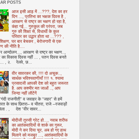
AR POSTS
आज इसी आड़ में ...???, देश का हर
दिन ..., प्रतिभा का भक्षक दिवस है ,
आरक्षण से राष्ट्र का भक्षण हो रहा है,
कंहा गई... गुरुकुल की परंपरा, जब
गुरु की शिक्षा से, विधार्थी के कुल
परिवार का उद्धार होता था ...??? ,
क्षण, घर बार बेचकर , बेरोजगारी से एक
 की नीति है....
आन्दोलन..., आरक्षण से राष्ट्र का भक्षण..,
्र का विकास दिवस नहीं ... , पतन दिवस बनते
ै... , २. रेलवे, छ...
वीर सावरकर की, !!!! दो अचूक..,
सार्थक भविश्यवाणीयाँ !!!! १. श्यामा
प्रसादजी आपकी देश को बहुत जरूरत
है. आप कश्मीर मत जाओं .., आप
जिन्दा नहीं लौटेंगें
 “गंदी राजनीती” व जवाहर के “जहर” से हमें
ारत के साथ छितरा– व भीतरा, राजे –रजवाड़ों
मिला . , देश “वीर सावर...
मोदीजी तुस्सी ग्रेट हो..., नवाब शरीफ
का आतंकवादियों से शार्क का गुरूर,
मोदी ने कर दिया चूर, अब हो गए हाथ
मिलाने को मजबूर ..., आतंकवादियों के