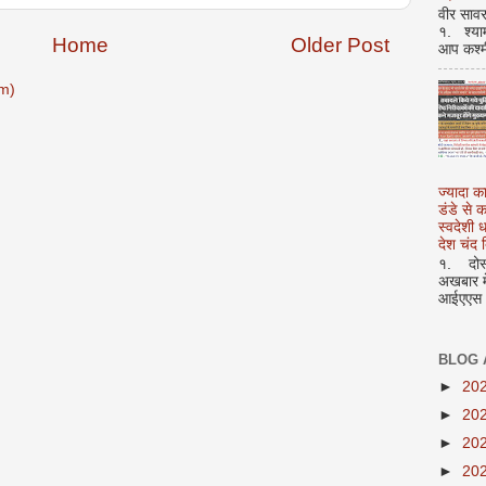
वीर सावर
१. श्या
Home
Older Post
आप कश्म
m)
ज्यादा क
डंडे से
स्वदेशी
देश चंद द
१. दोस्त
अखबार मे
आईएएस अ
BLOG 
►
20
►
20
►
20
►
20