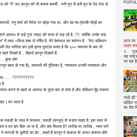
POPUL
रोल को “पे” कर क़ानून को भी बनाया बावर्ची.. मनी मून से हनी मून के पेड रोल से
 अपराधी, मनु शर्मा को पैरोल पर छोड़ा गया था, और वह पब (शराबी जोड़ों का
अपने अपराध से कई गुना ज्यादा की सजा से सड़ रहें है..??, क्योंकि उनके पास
” में माफ़ +किया शब्द से गर्वित है, मेरे वेबस्थल का श्लोगन है.. “मेरा संविधान
आज का शि
उधार करण
की तेल मालिश कर इन्हें इतना मुस्टंडा बनता है कि ६०० जमानत के बाद भी
१. गुजर 
े चहरे दिखते है.., बिकते क़ानून दिखाते हैं..
यह राष्ट
 , कुछ अंश
जा रहा ह
न बहरा हो गया है), अपराधी की पुस्तिका है, न्यायालय उनकी पाठशाला और
 जमानत…… ??????????
 है
ाध करने से पहले या अपराध के तुरंत बाद ले लेता है और संविधान मुँह ताकता
गांधी की
हर ) बन जाता है
खंडित भ
का देश 
 को, एक मकडी के जाल मे फसकर, मकडी (कानून) से लडना पडता है, इस जाल से
 घर बार बिक जा ता है, और क्या मिलता है? तारीख पर तारीख , न्याय पाने
मे कागजो के पुलीदों का ढेर , कहते है कानून मे कंकाल के अन्दर कंकाल होते