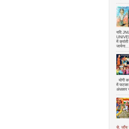
यदि J
UNIVERS
में क्रां
जायेगा...
योगी का
में फटका
अंधकार 
से, जाँच 