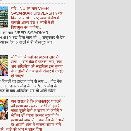
यदि JNU का नाम VEER
SAVARKAR UNIVERSITYरख
दिया जाय तो.., राष्ट्रवाद से देश में
क्रांती आकर देश ३ सालों में ही
विश्वगुरू बन जायेगा..
NU का नाम VEER SAVARKAR
ITY रख दिया जाय तो .., राष्ट्रवाद से देश
ती आकर देश ३ सालों में ही विश्वगुरू बन
..
योगी का बिजली का झटका ज़ोर से
लगा..., वोट बैंक में फटका लगा, क्या
अब अखिलेश की साइकिल इस चुनाव
के नतीजों से कबाड़ के अंबार में तब्दील
हो जाएंगी
 बिजली का झटका ज़ोर से लगा... , वोट बैंक
 लगा , उत्तर प्रदेश के अखिल प्रदेश के
राज के बाद अखिलेश अब तो आँखे खोलों...
अब सवाल है कि लालबहादुर शास्त्री
की ह्त्या का खुलासा करेगें तो हमारे
संबध दूसरे देशों से खराब हो जायेगें ?
लेकिन डॉ श्यामा प्रसाद मुखर्जी के
ह्त्या की जांच से.., क्या देश के नेताओं
के आपसी आंच में सम्बन्ध खराब होने
को, चूल्हे की आंच में डाल दिया