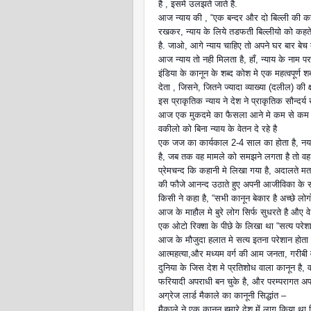
है , इसमे उलझते जाते है.
आज न्याय की , “एक बन्दर और दो बिल्ली की कहा
रखकर, न्याय के लिये तडफती बिल्लीयो को कहते 
है. जाओ, आगे न्याय चाहिए तो अपने घर बार बेच
आज न्याय तो नही मिलता है, हाँ, न्याय के नाम प
इंडिया के कानून के शब्द कोश मे एक महत्वपूर्
देता , जिसने, जितने ज्यादा व्याख्या (दलील) क
इस प्राकृतिक न्याय ने देश ने प्राकृतिक सौन्दर्
आज एक मुकदमे का फैसला आने मे कम से कम 2
वकीलो को बिना न्याय के वेतन दे रहे है
एक जज का कार्यकाल 2-4 साल का होता है, नय
है, जब तक वह मामले को समझने लगता है तो वह से
प्रेमचन्द कि कहानी मे लिखा गया है, अदालते
की फौजे आनन्द उठाते हुए अपनी आजीविका के स
किसी ने कहा है, “सभी कानून बेकार है अच्छे लो
आज के माहौल मे बुरे लोग सिर्फ सुधरते है औए 
एक ओटो रिक्शा के पीछे के लिखा था “सत्य परेशा
आज के मौजुदा हलात मे सत्य इतना परेशान होता 
आत्महत्या,और मध्यम वर्ग की आम जनता, गरीबी व
दुनिया के जिस देश मे प्रतिशोध वाला कानून है, 
फरियादी अपराधी बन चुके है, और परम्परागत अप
अग्रेज लार्ड मैकाले का कानूनी सिद्धांत –
मैकाले ने एक कानून हमारे देश में लागू किय