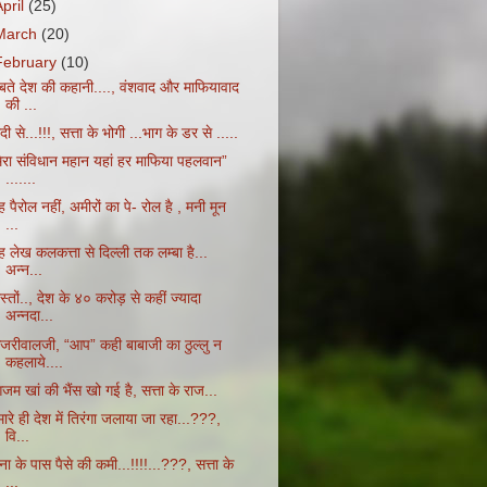
April
(25)
March
(20)
February
(10)
ूबते देश की कहानी...., वंशवाद और माफियावाद
की ...
दी से...!!!, सत्ता के भोगी ...भाग के डर से .....
मेरा संविधान महान यहां हर माफिया पहलवान”
.......
 पैरोल नहीं, अमीरों का पे- रोल है , मनी मून
...
ह लेख कलकत्ता से दिल्ली तक लम्बा है...
अन्न...
स्तों.., देश के ४० करोड़ से कहीं ज्यादा
अन्नदा...
ेजरीवालजी, “आप” कही बाबाजी का ठुल्लु न
कहलाये....
म खां की भैंस खो गई है, सत्ता के राज...
ारे ही देश में तिरंगा जलाया जा रहा...???,
वि...
ना के पास पैसे की कमी...!!!!...???, सत्ता के
...