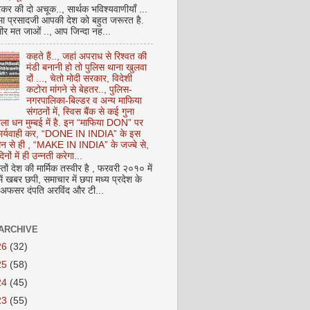
कर की दो अचूक.., सार्थक भविश्यवाणीयाँ ...
मा प्रसादजी आपकी देश को बहुत जरूरत है.
ीर मत जाओं .., आप जिन्दा नह...
कहते हैं.., जहां अपराध से रिश्वत की
मंडी बनानी हो तो पुलिस थाना खुलवा
दों ..., चेतो मोदी सरकार, विदेशी
कटोरा मांगने से बेहतर.., पुलिस-
नगरपालिका-बिल्डर व अन्य माफिया
संगठनों में, स्विस बैंक से कई गुना
ाला धन मुम्बई में है. इन “माफिया DON” पर
 कार्यवाही कर, “DONE IN INDIA” के इस
 धन से ही , “MAKE IN INDIA” के जज्बे से,
िनों में ही उन्नती करेगा...
ों देश की मार्मिक तस्वीर है , फरवरी २०१० में
ं खबर छपी, समाचार में छपा मध्य प्रदेश के
फसर दंपति अरविंद और टी...
ARCHIVE
26
(32)
25
(58)
24
(45)
23
(55)