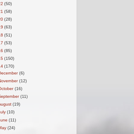
22
(50)
21
(58)
20
(28)
19
(63)
18
(51)
17
(53)
16
(85)
15
(150)
14
(170)
December
(6)
November
(12)
October
(16)
September
(11)
August
(19)
July
(10)
June
(11)
May
(24)