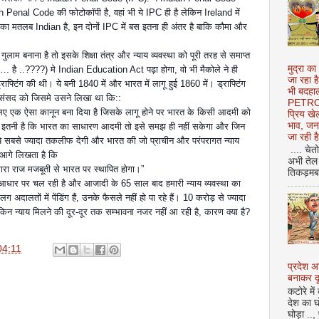
sh Penal Code की फोटोकॉपी है, वहां भी ये IPC ही है लेकिन Ireland में
I” का मतलब Indian है, इन दोनों IPC में बस इतना ही अंतर है बाकि कौमा और
ाम बनाना है तो इसके शिक्षा तंत्र और न्याय व्यवस्था को पूरी तरह से समाप्त
मुद्रा का
ै ..????) मे Indian Education Act पढ़ा होगा, वो भी मैकोले ने ही
जा रहा ह
्टिंग की थी। ये बनी 1840 में और भारत में लागू हुई 1860 में। ड्राफ्टिंग
भी बदहाल
श संसद को जिसमे उसने लिखा था कि::
PETROL
के लिए एक ऐसा कानून बना दिया है जिसके लागू होने पर भारत के किसी आदमी को
प्रिय ख
भाव, जन
एं इतनी है कि भारत का साधारण आदमी तो इसे समझ ही नहीं सकेगा और जिन
जा रही ह
 ही ये सबसे ज्यादा तकलीफ देगी और भारत की जो प्राचीन और परंपरागत न्याय
.... चेत
ो आगे लिखता है कि
अभी तेल 
मारा राज मजबूती से भारत पर स्थापित होगा।”
तिकड़मबाज
 के आधार पर चल रही है और आजादी के 65 साल बाद हमारी न्याय व्यवस्था का
ालतों में पेंडिंग हैं, उनके फैसले नहीं हो पा रहे हैं। 10 करोड़ से ज्यादा
ेकिन न्याय मिलने की दूर-दूर तक सम्भावना नजर नहीं आ रही है, कारण क्या है?
।
04:11
प्रदेश 
बनाकर दू
कटोरे में
देश का घ
घोड़ा ..,