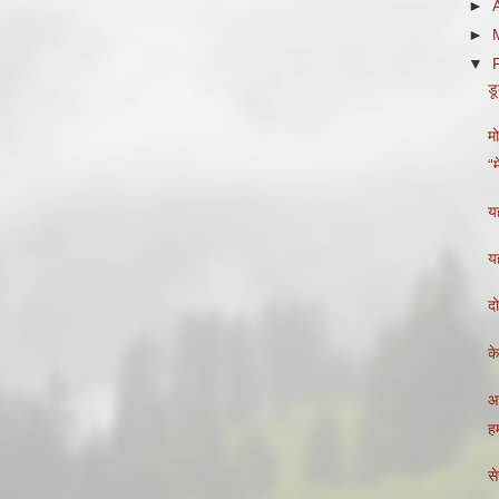
►
►
▼
ड
मो
“
यह
य
दो
क
आज
हम
से