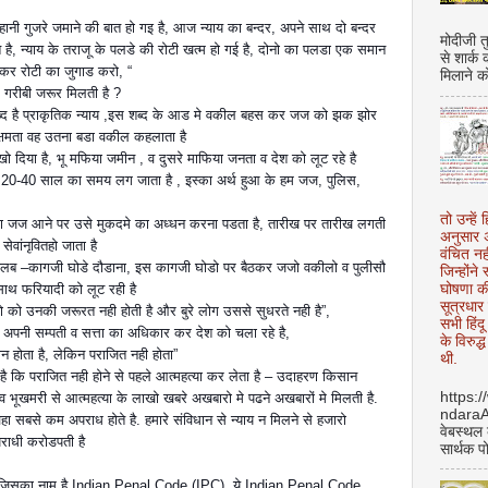
नी गुजरे जमाने की बात हो गइ है, आज न्याय का बन्दर, अपने साथ दो बन्दर
मोदीजी त
है, न्याय के तराजू के पलडे की रोटी खत्म हो गई है, दोनो का पलडा एक समान
से शार्क
 कर रोटी का जुगाड करो, “
मिलाने क
र गरीबी जरूर मिलती है ?
ण शब्द है प्राकृतिक न्याय ,इस शब्द के आड मे वकील बहस कर जज को झक झोर
ी क्षमता वह उतना बडा वकील कहलाता है
य खो दिया है, भू मफिया जमीन , व दुसरे माफिया जनता व देश को लूट रहे है
0-40 साल का समय लग जाता है , इस्का अर्थ हुआ के हम जज, पुलिस,
तो उन्हें 
ा जज आने पर उसे मुकदमे का अध्धन करना पडता है, तारीख पर तारीख लगती
अनुसार अ
वांनृवितहो जाता है
वंचित नह
 मतलब –कागजी घोडे दौडाना, इस कागजी घोडो पर बैठकर जजो वकीलो व पुलीसौ
जिन्होंन
ाथ फरियादी को लूट रही है
घोषणा क
सूत्रधार 
गो को उनकी जरूरत नही होती है और बुरे लोग उससे सुधरते नही है”,
सभी हिंद
वे अपनी सम्पती व सत्ता का अधिकार कर देश को चला रहे है,
के विरुद्
न होता है, लेकिन पराजित नही होता”
थी.
है कि पराजित नही होने से पहले आत्महत्या कर लेता है – उदाहरण किसान
https:
 भूखमरी से आत्महत्या के लाखो खबरे अखबारो मे पढने अखबारों मे मिलती है.
ndara
वहा सबसे कम अपराध होते है. हमारे संविधान से न्याय न मिलने से हजारो
वेबस्थल
राधी करोडपती है
सार्थक प
ा था जिसका नाम है Indian Penal Code (IPC). ये Indian Penal Code