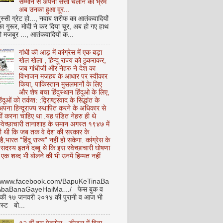
सम्मान से अपनी सत्ता चलाने का भ्रम
अब उनका हुआ दूर...
ुस्सी ग्रेट हो..., नवाब शरीफ का आतंकवादियों
 का गुरूर, मोदी ने कर दिया चूर, अब हो गए हाथ
ो मजबूर ..., आतंकवादियों क...
गांधी की आड़ में कांग्रेस में एक बड़ा
खेल खेला , हिन्दू राज्य को ठुकराकर,
जब गांधीजी और नेहरु ने देश का
विभाजन मजहब के आधार पर स्वीकार
किया, पाकिस्तान मुसलमानों के लिए
और शेष बचा हिंदुस्थान हिंदूओ के लिए,
हिंदूओं को तर्कश: :द्विराष्ट्रवाद के सिद्धांत के
पना हिन्दूराज्य स्थापित करने के अधिकार से
ीं करना चाहिए था .यह पंडित नेहरु ही थे
े स्वेच्छाचारी तानाशाह के समान अगस्त १९४७ में
ी थी कि जब तक वे देश की सरकार के
है,भारत “हिंदू राज्य” नहीं हो सकेगा. कांग्रेस के
ू सदस्य इतने दब्बू थे कि इस स्वेच्छाचारी घोषणा
ध एक शब्द भी बोलने की भी उनमें हिम्मत नहीं
//www.facebook.com/BapuKeTinaBa
AbaBanaGayeHaiMa…/ फेस बुक व
 की १७ जनवरी २०१४ की पुरानी व आज भी
ोस्ट बो...