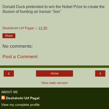
Donald Duck pretended to win the Nobel Prize to create the
illusion of hunting an Iranian "lion"
Deshdrohi Urf Pagal
at
12:30
Share
No comments:
Post a Comment
‹
›
Home
View web version
ABOUT ME
Deshdrohi Urf Pagal
View my complete profile