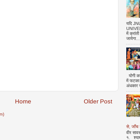
यदि J
UNIVERS
में क्रां
जायेगा...
योगी का
में फटका
अंधकार 
Home
Older Post
m)
से, जाँच 
वीर सावर
१. श्या