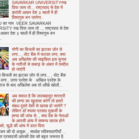
SAVARKAR UNIVERSITYरख
दिया जाय तो.., राष्ट्रवाद से देश में
क्रांती आकर देश ३ सालों में ही
विश्वगुरू बन जायेगा..
NU का नाम VEER SAVARKAR
ITY रख दिया जाय तो .., राष्ट्रवाद से देश
ती आकर देश ३ सालों में ही विश्वगुरू बन
..
योगी का बिजली का झटका ज़ोर से
लगा..., वोट बैंक में फटका लगा, क्या
अब अखिलेश की साइकिल इस चुनाव
के नतीजों से कबाड़ के अंबार में तब्दील
हो जाएंगी
 बिजली का झटका ज़ोर से लगा... , वोट बैंक
 लगा , उत्तर प्रदेश के अखिल प्रदेश के
राज के बाद अखिलेश अब तो आँखे खोलों...
अब सवाल है कि लालबहादुर शास्त्री
की ह्त्या का खुलासा करेगें तो हमारे
संबध दूसरे देशों से खराब हो जायेगें ?
लेकिन डॉ श्यामा प्रसाद मुखर्जी के
ह्त्या की जांच से.., क्या देश के नेताओं
के आपसी आंच में सम्बन्ध खराब होने
को, चूल्हे की आंच में डाल दिया
कर की दो अचूक.., सार्थक भविश्यवाणीयाँ ...
मा प्रसादजी आपकी देश को बहुत जरूरत है.