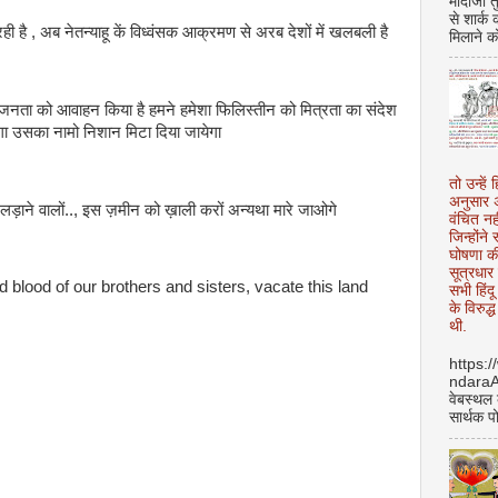
मोदीजी त
से शार्क
 रही है , अब नेतन्याहू कें विध्वंसक आक्रमण से अरब देशों में खलबली है
मिलाने क
ी जनता को आवाहन किया है हमने हमेशा फिलिस्तीन को मित्रता का संदेश
ा उसका नामो निशान मिटा दिया जायेगा
तो उन्हें 
अनुसार अ
लड़ाने वालों.., इस ज़मीन को ख़ाली करों अन्यथा मारे जाओगे
वंचित नह
जिन्होंन
घोषणा क
सूत्रधार 
d blood of our brothers and sisters, vacate this land
सभी हिंद
के विरुद्
थी.
https:
ndara
वेबस्थल
सार्थक प