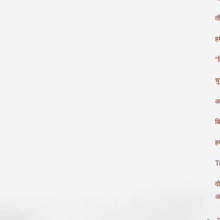
ती
हम
“ह
च
आ
ब
हम
T
द
अ