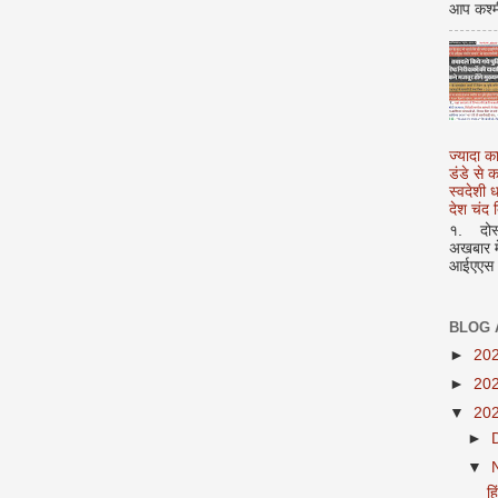
आप कश्म
ज्यादा क
डंडे से
स्वदेशी
देश चंद द
१. दोस्त
अखबार मे
आईएएस अ
BLOG 
►
20
►
20
▼
20
►
▼
हि