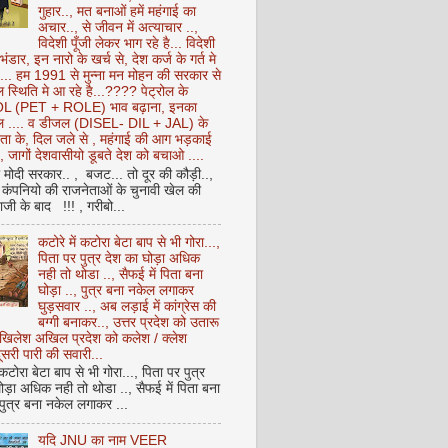
गुहार.., मत बनाओं हमें महंगाई का
अचार.., से जीवन में अत्याचार ..,
विदेशी पूँजी लेकर भाग रहे है... विदेशी
 भंडार, इन नारो के खर्च से, देश कर्ज के गर्त मे
ै... हम 1991 से मुन्ना मन मोहन की सरकार से
 स्थिति मे आ रहे है...???? पेट्रोल के
 (PET + ROLE) भाव बढ़ाना, इनका
ेल .... व डीजल (DISEL- DIL + JAL) के
ता के, दिल जले से , महंगाई की आग भड़काई
ै, जागों देशवासीयो डूबते देश को बचाओ ....
ो मोदी सरकार.. , बजट... तो दूर की कौड़ी..,
कंपनियो की राजनेताओं के चुनावी खेल की
ी के बाद !!! , गरीबो...
कटोरे में कटोरा बेटा बाप से भी गोरा...,
पिता पर पुत्र देश का घोड़ा अधिक
नही तो थोडा .., सैफई में पिता बना
घोड़ा .., पुत्र बना नकेल लगाकर
घुड़सवार .., अब लड़ाई में कांग्रेस की
बग्गी बनाकर.., उत्तर प्रदेश को उतारू
अखिलेश अखिल प्रदेश को कलेश / क्लेश
सरी पारी की सवारी...
 कटोरा बेटा बाप से भी गोरा..., पिता पर पुत्र
ोड़ा अधिक नही तो थोडा .., सैफई में पिता बना
 पुत्र बना नकेल लगाकर ...
यदि JNU का नाम VEER