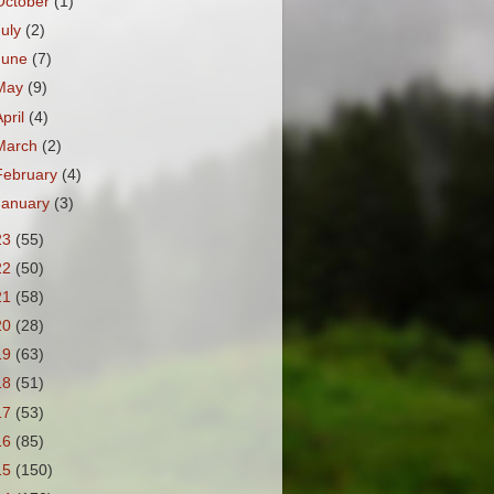
October
(1)
July
(2)
June
(7)
May
(9)
April
(4)
March
(2)
February
(4)
January
(3)
23
(55)
22
(50)
21
(58)
20
(28)
19
(63)
18
(51)
17
(53)
16
(85)
15
(150)