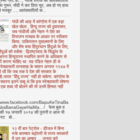
ुस्सी ग्रेट हो..., नवाब शरीफ का आतंकवादियों
 का गुरूर, मोदी ने कर दिया चूर, अब हो गए हाथ
ो मजबूर ..., आतंकवादियों क...
गांधी की आड़ में कांग्रेस में एक बड़ा
खेल खेला , हिन्दू राज्य को ठुकराकर,
जब गांधीजी और नेहरु ने देश का
विभाजन मजहब के आधार पर स्वीकार
किया, पाकिस्तान मुसलमानों के लिए
और शेष बचा हिंदुस्थान हिंदूओ के लिए,
हिंदूओं को तर्कश: :द्विराष्ट्रवाद के सिद्धांत के
पना हिन्दूराज्य स्थापित करने के अधिकार से
ीं करना चाहिए था .यह पंडित नेहरु ही थे
े स्वेच्छाचारी तानाशाह के समान अगस्त १९४७ में
ी थी कि जब तक वे देश की सरकार के
है,भारत “हिंदू राज्य” नहीं हो सकेगा. कांग्रेस के
ू सदस्य इतने दब्बू थे कि इस स्वेच्छाचारी घोषणा
ध एक शब्द भी बोलने की भी उनमें हिम्मत नहीं
//www.facebook.com/BapuKeTinaBa
AbaBanaGayeHaiMa…/ फेस बुक व
 की १७ जनवरी २०१४ की पुरानी व आज भी
ोस्ट बो...
१२ वीं बार पेट्रोल - डीजल में बिना
रुके बारम्बार बढ़ोतरी से राज्य सरकारों
में धन का अम्बार .., जनता करे