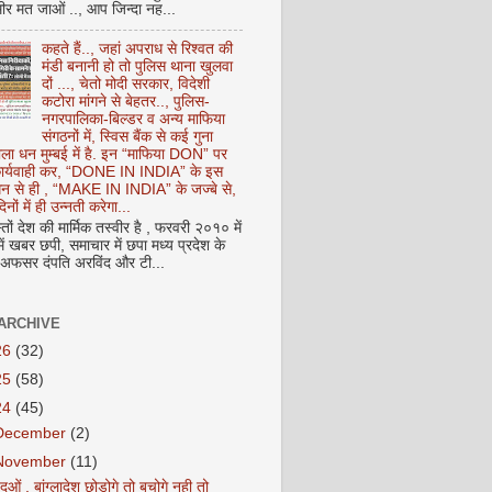
ीर मत जाओं .., आप जिन्दा नह...
कहते हैं.., जहां अपराध से रिश्वत की
मंडी बनानी हो तो पुलिस थाना खुलवा
दों ..., चेतो मोदी सरकार, विदेशी
कटोरा मांगने से बेहतर.., पुलिस-
नगरपालिका-बिल्डर व अन्य माफिया
संगठनों में, स्विस बैंक से कई गुना
ाला धन मुम्बई में है. इन “माफिया DON” पर
 कार्यवाही कर, “DONE IN INDIA” के इस
 धन से ही , “MAKE IN INDIA” के जज्बे से,
िनों में ही उन्नती करेगा...
ों देश की मार्मिक तस्वीर है , फरवरी २०१० में
ं खबर छपी, समाचार में छपा मध्य प्रदेश के
फसर दंपति अरविंद और टी...
ARCHIVE
26
(32)
25
(58)
24
(45)
December
(2)
November
(11)
ंदुओं , बांग्लादेश छोड़ोगे तो बचोगे नही तो