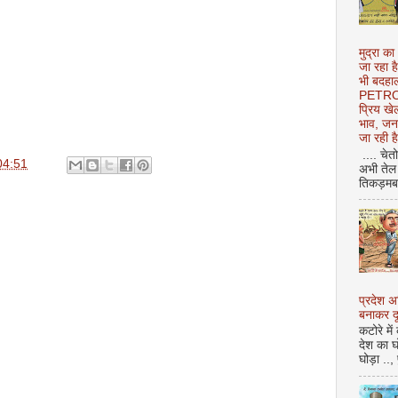
मुद्रा का
जा रहा ह
भी बदहाल
PETROL
प्रिय ख
भाव, जन
जा रही ह
.... चेत
04:51
अभी तेल 
तिकड़मबाज
प्रदेश 
बनाकर दू
कटोरे में
देश का घ
घोड़ा ..,