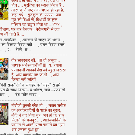
आज इसी आड़ में ...???, देश का हर
दिन ..., प्रतिभा का भक्षक दिवस है ,
आरक्षण से राष्ट्र का भक्षण हो रहा है,
कंहा गई... गुरुकुल की परंपरा, जब
गुरु की शिक्षा से, विधार्थी के कुल
परिवार का उद्धार होता था ...??? ,
क्षण, घर बार बेचकर , बेरोजगारी से एक
 की नीति है....
आन्दोलन..., आरक्षण से राष्ट्र का भक्षण..,
्र का विकास दिवस नहीं ... , पतन दिवस बनते
ै... , २. रेलवे, छ...
वीर सावरकर की, !!!! दो अचूक..,
सार्थक भविश्यवाणीयाँ !!!! १. श्यामा
प्रसादजी आपकी देश को बहुत जरूरत
है. आप कश्मीर मत जाओं .., आप
जिन्दा नहीं लौटेंगें
 “गंदी राजनीती” व जवाहर के “जहर” से हमें
ारत के साथ छितरा– व भीतरा, राजे –रजवाड़ों
मिला . , देश “वीर सावर...
मोदीजी तुस्सी ग्रेट हो..., नवाब शरीफ
का आतंकवादियों से शार्क का गुरूर,
मोदी ने कर दिया चूर, अब हो गए हाथ
मिलाने को मजबूर ..., आतंकवादियों के
सम्मान से अपनी सत्ता चलाने का भ्रम
अब उनका हुआ दूर...