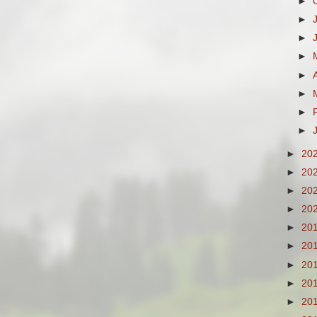
►
►
►
►
►
►
►
►
►
20
►
20
►
20
►
20
►
20
►
20
►
20
►
20
►
20