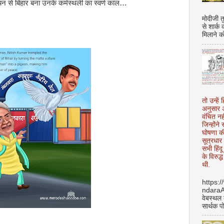
यन से बिहार बना उनके कर्मस्थली का स्वर्ण काल…
मोदीजी त
से शार्क
मिलाने क
तो उन्हें 
अनुसार अ
वंचित नह
जिन्होंन
घोषणा क
सूत्रधार 
सभी हिंद
के विरुद्
थी.
https:
ndara
वेबस्थल
सार्थक प