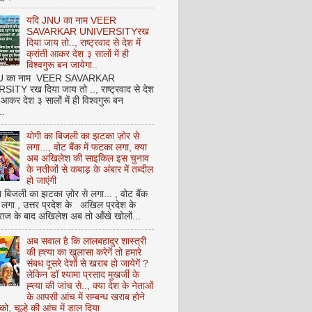
यदि JNU का नाम VEER
SAVARKAR UNIVERSITYरख
दिया जाय तो.., राष्ट्रवाद से देश में
क्रांती आकर देश ३ सालों में ही
विश्वगुरू बन जायेगा..
NU का नाम VEER SAVARKAR
ITY रख दिया जाय तो .., राष्ट्रवाद से देश
ती आकर देश ३ सालों में ही विश्वगुरू बन
..
योगी का बिजली का झटका ज़ोर से
लगा..., वोट बैंक में फटका लगा, क्या
अब अखिलेश की साइकिल इस चुनाव
के नतीजों से कबाड़ के अंबार में तब्दील
हो जाएंगी
 बिजली का झटका ज़ोर से लगा... , वोट बैंक
 लगा , उत्तर प्रदेश के अखिल प्रदेश के
राज के बाद अखिलेश अब तो आँखे खोलों...
अब सवाल है कि लालबहादुर शास्त्री
की ह्त्या का खुलासा करेगें तो हमारे
संबध दूसरे देशों से खराब हो जायेगें ?
लेकिन डॉ श्यामा प्रसाद मुखर्जी के
ह्त्या की जांच से.., क्या देश के नेताओं
के आपसी आंच में सम्बन्ध खराब होने
को, चूल्हे की आंच में डाल दिया