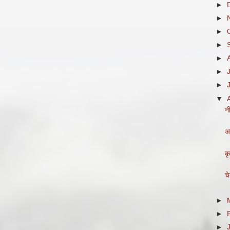
►
►
►
►
►
►
►
▼
नी
अ
क
च
►
►
►