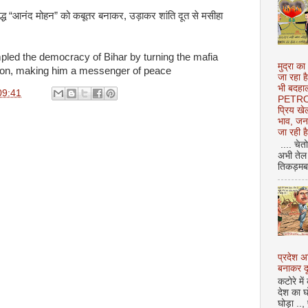
गिद्ध “आनंद मोहन” को कबूतर बनाकर, उड़ाकर शांति दूत से मसीहा
pled the democracy of Bihar by turning the mafia
मुद्रा का
geon, making him a messenger of peace
जा रहा ह
भी बदहाल
09:41
PETROL
प्रिय ख
भाव, जन
जा रही ह
.... चेत
अभी तेल 
तिकड़मबाज
प्रदेश 
बनाकर दू
कटोरे में
देश का घ
घोड़ा ..,