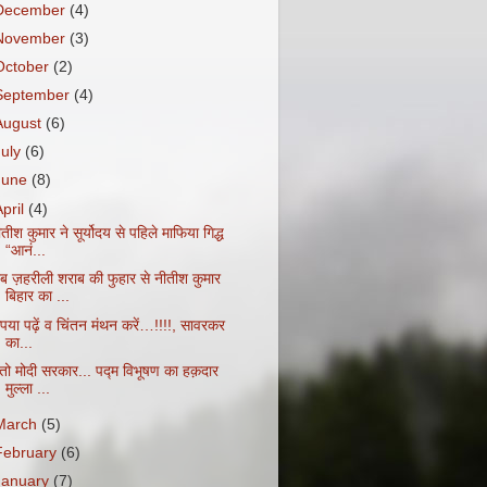
December
(4)
November
(3)
October
(2)
September
(4)
August
(6)
July
(6)
June
(8)
April
(4)
तीश कुमार ने सूर्योदय से पहिले माफिया गिद्ध
“आनं...
ब ज़हरीली शराब की फुहार से नीतीश कुमार
बिहार का ...
ृपया पढ़ें व चिंतन मंथन करें…!!!!, सावरकर
का...
ेतो मोदी सरकार... पद्म विभूषण का हक़दार
मुल्ला ...
March
(5)
February
(6)
January
(7)