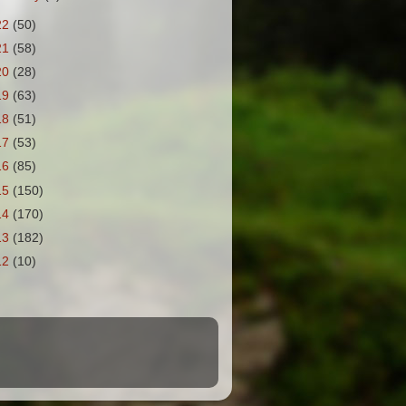
22
(50)
21
(58)
20
(28)
19
(63)
18
(51)
17
(53)
16
(85)
15
(150)
14
(170)
13
(182)
12
(10)