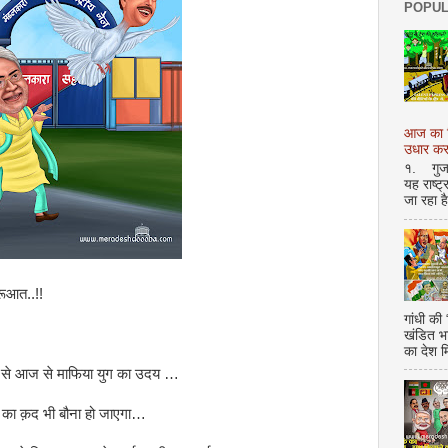
POPUL
आज का शि
उधार करण
१. गुजर 
यह राष्ट
जा रहा ह
ुरूआत..!!
गांधी की
खंडित भ
का देश 
रता से आज से माफिया युग का उदय …
ग का क़द भी बौना हो जाएगा…