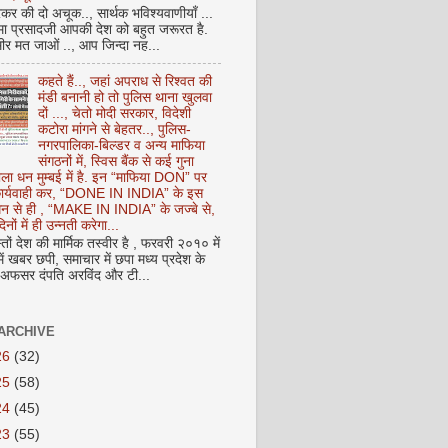
कर की दो अचूक.., सार्थक भविश्यवाणीयाँ ...
मा प्रसादजी आपकी देश को बहुत जरूरत है.
ीर मत जाओं .., आप जिन्दा नह...
कहते हैं.., जहां अपराध से रिश्वत की
मंडी बनानी हो तो पुलिस थाना खुलवा
दों ..., चेतो मोदी सरकार, विदेशी
कटोरा मांगने से बेहतर.., पुलिस-
नगरपालिका-बिल्डर व अन्य माफिया
संगठनों में, स्विस बैंक से कई गुना
ाला धन मुम्बई में है. इन “माफिया DON” पर
 कार्यवाही कर, “DONE IN INDIA” के इस
 धन से ही , “MAKE IN INDIA” के जज्बे से,
िनों में ही उन्नती करेगा...
ों देश की मार्मिक तस्वीर है , फरवरी २०१० में
ं खबर छपी, समाचार में छपा मध्य प्रदेश के
फसर दंपति अरविंद और टी...
ARCHIVE
26
(32)
25
(58)
24
(45)
23
(55)