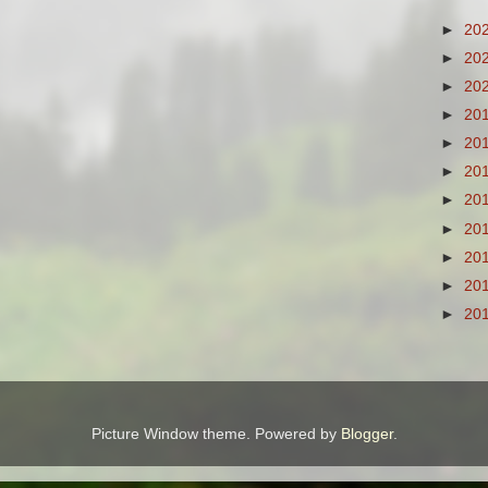
►
20
►
20
►
20
►
20
►
20
►
20
►
20
►
20
►
20
►
20
►
20
Picture Window theme. Powered by
Blogger
.