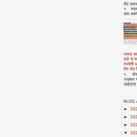
वीर सावर
१. श्या
आप कश्म
ज्यादा क
डंडे से
स्वदेशी
देश चंद द
१. दोस्त
अखबार मे
आईएएस अ
BLOG 
►
20
►
20
►
20
▼
20