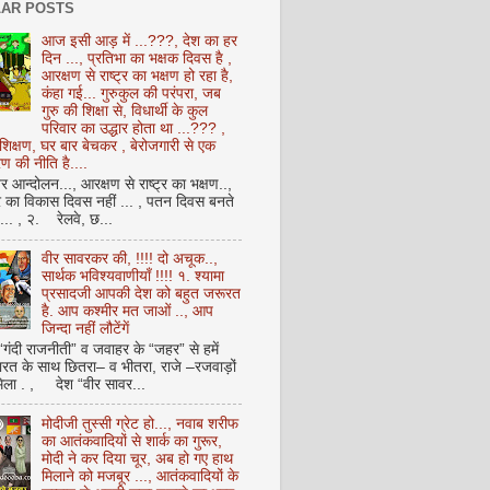
AR POSTS
आज इसी आड़ में ...???, देश का हर
दिन ..., प्रतिभा का भक्षक दिवस है ,
आरक्षण से राष्ट्र का भक्षण हो रहा है,
कंहा गई... गुरुकुल की परंपरा, जब
गुरु की शिक्षा से, विधार्थी के कुल
परिवार का उद्धार होता था ...??? ,
क्षण, घर बार बेचकर , बेरोजगारी से एक
 की नीति है....
आन्दोलन..., आरक्षण से राष्ट्र का भक्षण..,
्र का विकास दिवस नहीं ... , पतन दिवस बनते
ै... , २. रेलवे, छ...
वीर सावरकर की, !!!! दो अचूक..,
सार्थक भविश्यवाणीयाँ !!!! १. श्यामा
प्रसादजी आपकी देश को बहुत जरूरत
है. आप कश्मीर मत जाओं .., आप
जिन्दा नहीं लौटेंगें
 “गंदी राजनीती” व जवाहर के “जहर” से हमें
ारत के साथ छितरा– व भीतरा, राजे –रजवाड़ों
मिला . , देश “वीर सावर...
मोदीजी तुस्सी ग्रेट हो..., नवाब शरीफ
का आतंकवादियों से शार्क का गुरूर,
मोदी ने कर दिया चूर, अब हो गए हाथ
मिलाने को मजबूर ..., आतंकवादियों के