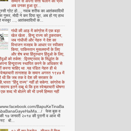
सम्मान से अपनी सत्ता चलाने का भ्रम
अब उनका हुआ दूर...
ुस्सी ग्रेट हो..., नवाब शरीफ का आतंकवादियों
 का गुरूर, मोदी ने कर दिया चूर, अब हो गए हाथ
ो मजबूर ..., आतंकवादियों क...
गांधी की आड़ में कांग्रेस में एक बड़ा
खेल खेला , हिन्दू राज्य को ठुकराकर,
जब गांधीजी और नेहरु ने देश का
विभाजन मजहब के आधार पर स्वीकार
किया, पाकिस्तान मुसलमानों के लिए
और शेष बचा हिंदुस्थान हिंदूओ के लिए,
हिंदूओं को तर्कश: :द्विराष्ट्रवाद के सिद्धांत के
पना हिन्दूराज्य स्थापित करने के अधिकार से
ीं करना चाहिए था .यह पंडित नेहरु ही थे
े स्वेच्छाचारी तानाशाह के समान अगस्त १९४७ में
ी थी कि जब तक वे देश की सरकार के
है,भारत “हिंदू राज्य” नहीं हो सकेगा. कांग्रेस के
ू सदस्य इतने दब्बू थे कि इस स्वेच्छाचारी घोषणा
ध एक शब्द भी बोलने की भी उनमें हिम्मत नहीं
//www.facebook.com/BapuKeTinaBa
AbaBanaGayeHaiMa…/ फेस बुक व
 की १७ जनवरी २०१४ की पुरानी व आज भी
ोस्ट बो...