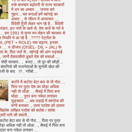
१२ वीं बार पेट्रोल - डीजल में बिना
रुके बारम्बार बढ़ोतरी से राज्य सरकारों
में धन का अम्बार .., जनता करे
गुहार.., मत बनाओं हमें महंगाई का
अचार.., से जीवन में अत्याचार ..,
विदेशी पूँजी लेकर भाग रहे है... विदेशी
 भंडार, इन नारो के खर्च से, देश कर्ज के गर्त मे
ै... हम 1991 से मुन्ना मन मोहन की सरकार से
 स्थिति मे आ रहे है...???? पेट्रोल के
 (PET + ROLE) भाव बढ़ाना, इनका
ेल .... व डीजल (DISEL- DIL + JAL) के
ता के, दिल जले से , महंगाई की आग भड़काई
ै, जागों देशवासीयो डूबते देश को बचाओ ....
ो मोदी सरकार.. , बजट... तो दूर की कौड़ी..,
कंपनियो की राजनेताओं के चुनावी खेल की
ी के बाद !!! , गरीबो...
कटोरे में कटोरा बेटा बाप से भी गोरा...,
पिता पर पुत्र देश का घोड़ा अधिक
नही तो थोडा .., सैफई में पिता बना
घोड़ा .., पुत्र बना नकेल लगाकर
घुड़सवार .., अब लड़ाई में कांग्रेस की
बग्गी बनाकर.., उत्तर प्रदेश को उतारू
अखिलेश अखिल प्रदेश को कलेश / क्लेश
सरी पारी की सवारी...
 कटोरा बेटा बाप से भी गोरा..., पिता पर पुत्र
ोड़ा अधिक नही तो थोडा .., सैफई में पिता बना
 पुत्र बना नकेल लगाकर ...