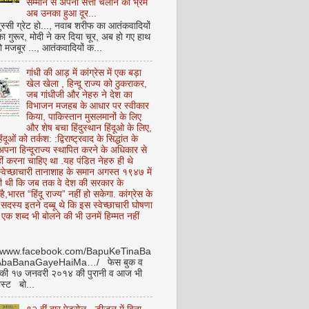
सम्मान से अपनी सत्ता चलाने का भ्रम
अब उनका हुआ दूर...
ुस्सी ग्रेट हो..., नवाब शरीफ का आतंकवादियों
 का गुरूर, मोदी ने कर दिया चूर, अब हो गए हाथ
ो मजबूर ..., आतंकवादियों क...
गांधी की आड़ में कांग्रेस में एक बड़ा
खेल खेला , हिन्दू राज्य को ठुकराकर,
जब गांधीजी और नेहरु ने देश का
विभाजन मजहब के आधार पर स्वीकार
किया, पाकिस्तान मुसलमानों के लिए
और शेष बचा हिंदुस्थान हिंदूओ के लिए,
हिंदूओं को तर्कश: :द्विराष्ट्रवाद के सिद्धांत के
पना हिन्दूराज्य स्थापित करने के अधिकार से
ीं करना चाहिए था .यह पंडित नेहरु ही थे
े स्वेच्छाचारी तानाशाह के समान अगस्त १९४७ में
ी थी कि जब तक वे देश की सरकार के
है,भारत “हिंदू राज्य” नहीं हो सकेगा. कांग्रेस के
ू सदस्य इतने दब्बू थे कि इस स्वेच्छाचारी घोषणा
ध एक शब्द भी बोलने की भी उनमें हिम्मत नहीं
//www.facebook.com/BapuKeTinaBa
AbaBanaGayeHaiMa…/ फेस बुक व
 की १७ जनवरी २०१४ की पुरानी व आज भी
ोस्ट बो...