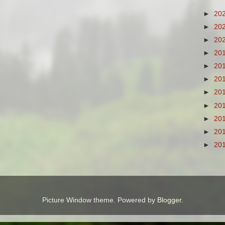
►
20
►
20
►
20
►
20
►
20
►
20
►
20
►
20
►
20
►
20
►
20
Picture Window theme. Powered by
Blogger
.