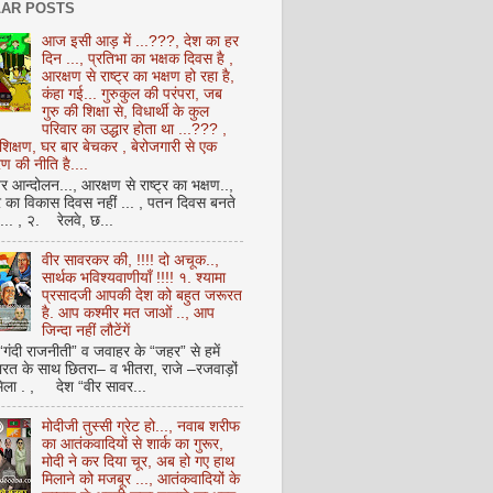
AR POSTS
आज इसी आड़ में ...???, देश का हर
दिन ..., प्रतिभा का भक्षक दिवस है ,
आरक्षण से राष्ट्र का भक्षण हो रहा है,
कंहा गई... गुरुकुल की परंपरा, जब
गुरु की शिक्षा से, विधार्थी के कुल
परिवार का उद्धार होता था ...??? ,
क्षण, घर बार बेचकर , बेरोजगारी से एक
 की नीति है....
आन्दोलन..., आरक्षण से राष्ट्र का भक्षण..,
्र का विकास दिवस नहीं ... , पतन दिवस बनते
ै... , २. रेलवे, छ...
वीर सावरकर की, !!!! दो अचूक..,
सार्थक भविश्यवाणीयाँ !!!! १. श्यामा
प्रसादजी आपकी देश को बहुत जरूरत
है. आप कश्मीर मत जाओं .., आप
जिन्दा नहीं लौटेंगें
 “गंदी राजनीती” व जवाहर के “जहर” से हमें
ारत के साथ छितरा– व भीतरा, राजे –रजवाड़ों
मिला . , देश “वीर सावर...
मोदीजी तुस्सी ग्रेट हो..., नवाब शरीफ
का आतंकवादियों से शार्क का गुरूर,
मोदी ने कर दिया चूर, अब हो गए हाथ
मिलाने को मजबूर ..., आतंकवादियों के