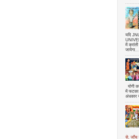
यदि J
UNIVERS
में क्रां
जायेगा...
योगी का
में फटका
अंधकार 
से, जाँच 