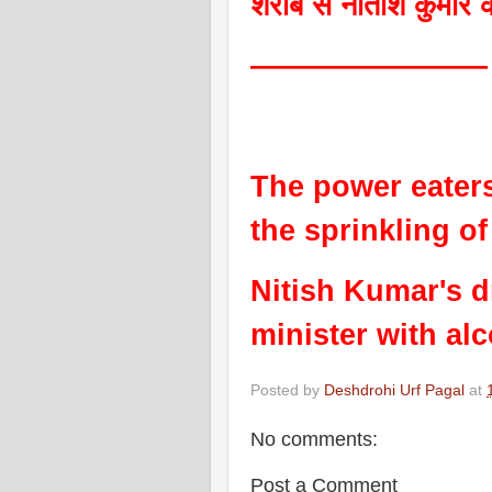
शराब से नीतीश कुमार के
————————
The power eaters
the sprinkling o
Nitish Kumar's 
minister with al
Posted by
Deshdrohi Urf Pagal
at
No comments:
Post a Comment