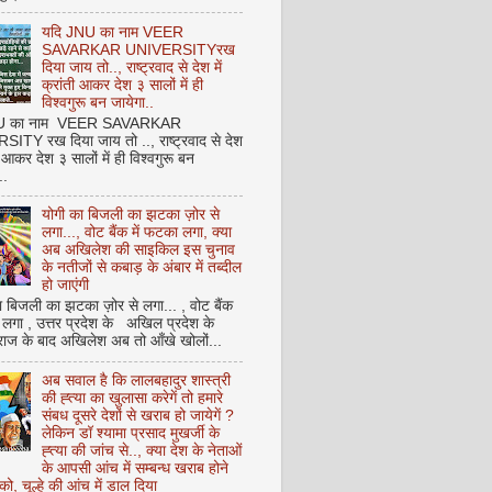
यदि JNU का नाम VEER
SAVARKAR UNIVERSITYरख
दिया जाय तो.., राष्ट्रवाद से देश में
क्रांती आकर देश ३ सालों में ही
विश्वगुरू बन जायेगा..
NU का नाम VEER SAVARKAR
ITY रख दिया जाय तो .., राष्ट्रवाद से देश
ती आकर देश ३ सालों में ही विश्वगुरू बन
..
योगी का बिजली का झटका ज़ोर से
लगा..., वोट बैंक में फटका लगा, क्या
अब अखिलेश की साइकिल इस चुनाव
के नतीजों से कबाड़ के अंबार में तब्दील
हो जाएंगी
 बिजली का झटका ज़ोर से लगा... , वोट बैंक
 लगा , उत्तर प्रदेश के अखिल प्रदेश के
राज के बाद अखिलेश अब तो आँखे खोलों...
अब सवाल है कि लालबहादुर शास्त्री
की ह्त्या का खुलासा करेगें तो हमारे
संबध दूसरे देशों से खराब हो जायेगें ?
लेकिन डॉ श्यामा प्रसाद मुखर्जी के
ह्त्या की जांच से.., क्या देश के नेताओं
के आपसी आंच में सम्बन्ध खराब होने
को, चूल्हे की आंच में डाल दिया