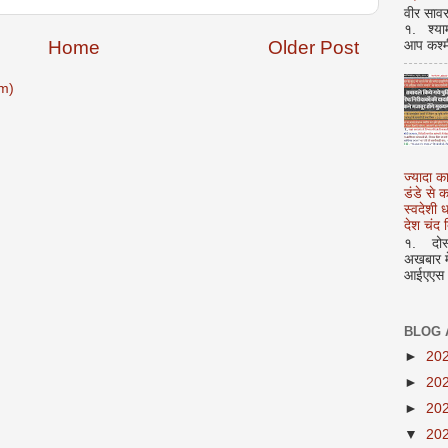
वीर सावर
१. श्या
Home
Older Post
आप कश्म
m)
ज्यादा क
डंडे से
स्वदेशी
देश चंद द
१. दोस्त
अखबार मे
आईएएस अ
BLOG 
►
20
►
20
►
20
▼
20