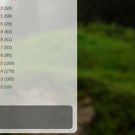
22
(50)
21
(58)
20
(28)
19
(63)
18
(51)
17
(53)
16
(85)
15
(150)
14
(170)
13
(182)
12
(10)