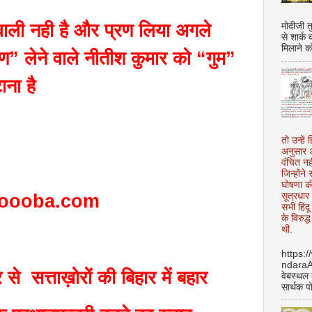
वाली नही है और प्रण लिया अगले
मोदीजी त
से शार्क
मिलाने क
ाण” लेने वाले नीतीश कुमार को “गुम”
ना है
तो उन्हें 
अनुसार अ
वंचित नह
जिन्होंन
घोषणा क
oooba.com
सूत्रधार 
सभी हिंद
के विरुद्
थी.
https:
ndara
से सत्ताख़ोरों की बिहार में बहार
वेबस्थल
सार्थक प