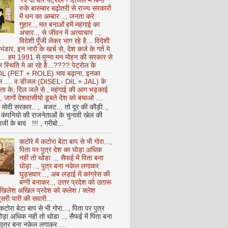
१२ वीं बार पेट्रोल - डीजल में बिना
रुके बारम्बार बढ़ोतरी से राज्य सरकारों
में धन का अम्बार .., जनता करे
गुहार.., मत बनाओं हमें महंगाई का
अचार.., से जीवन में अत्याचार ..,
विदेशी पूँजी लेकर भाग रहे है... विदेशी
 भंडार, इन नारो के खर्च से, देश कर्ज के गर्त मे
ै... हम 1991 से मुन्ना मन मोहन की सरकार से
 स्थिति मे आ रहे है...???? पेट्रोल के
 (PET + ROLE) भाव बढ़ाना, इनका
ेल .... व डीजल (DISEL- DIL + JAL) के
ता के, दिल जले से , महंगाई की आग भड़काई
ै, जागों देशवासीयो डूबते देश को बचाओ ....
ो मोदी सरकार.. , बजट... तो दूर की कौड़ी..,
कंपनियो की राजनेताओं के चुनावी खेल की
ी के बाद !!! , गरीबो...
कटोरे में कटोरा बेटा बाप से भी गोरा...,
पिता पर पुत्र देश का घोड़ा अधिक
नही तो थोडा .., सैफई में पिता बना
घोड़ा .., पुत्र बना नकेल लगाकर
घुड़सवार .., अब लड़ाई में कांग्रेस की
बग्गी बनाकर.., उत्तर प्रदेश को उतारू
अखिलेश अखिल प्रदेश को कलेश / क्लेश
सरी पारी की सवारी...
 कटोरा बेटा बाप से भी गोरा..., पिता पर पुत्र
ोड़ा अधिक नही तो थोडा .., सैफई में पिता बना
 पुत्र बना नकेल लगाकर ...