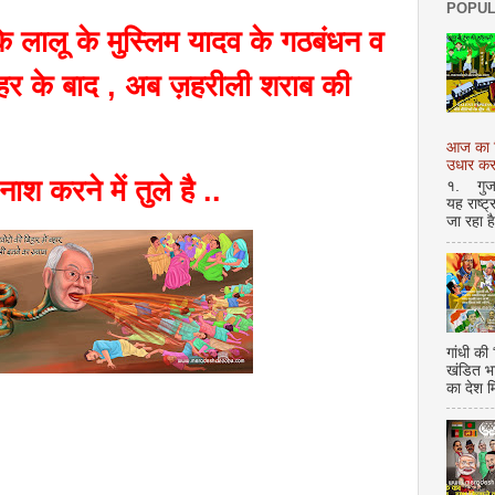
POPUL
 के लालू के मुस्लिम यादव के गठबंधन व
़हर के बाद , अब ज़हरीली शराब की
आज का शि
उधार करण
श करने में तुले है ..
१. गुजर 
यह राष्ट
जा रहा ह
गांधी की
खंडित भ
का देश 