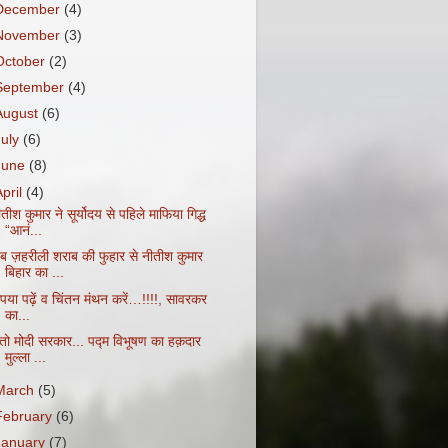
December
(4)
November
(3)
October
(2)
September
(4)
August
(6)
July
(6)
June
(8)
April
(4)
तीश कुमार ने सूर्योदय से पहिले माफिया गिद्ध
“आनं...
ब ज़हरीली शराब की फुहार से नीतीश कुमार
बिहार का ...
ृपया पढ़ें व चिंतन मंथन करें…!!!!, सावरकर
का...
ेतो मोदी सरकार... पद्म विभूषण का हक़दार
मुल्ला ...
March
(5)
February
(6)
January
(7)