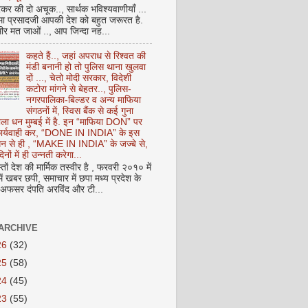
कर की दो अचूक.., सार्थक भविश्यवाणीयाँ ...
मा प्रसादजी आपकी देश को बहुत जरूरत है.
ीर मत जाओं .., आप जिन्दा नह...
कहते हैं.., जहां अपराध से रिश्वत की
मंडी बनानी हो तो पुलिस थाना खुलवा
दों ..., चेतो मोदी सरकार, विदेशी
कटोरा मांगने से बेहतर.., पुलिस-
नगरपालिका-बिल्डर व अन्य माफिया
संगठनों में, स्विस बैंक से कई गुना
ाला धन मुम्बई में है. इन “माफिया DON” पर
 कार्यवाही कर, “DONE IN INDIA” के इस
 धन से ही , “MAKE IN INDIA” के जज्बे से,
िनों में ही उन्नती करेगा...
ों देश की मार्मिक तस्वीर है , फरवरी २०१० में
ं खबर छपी, समाचार में छपा मध्य प्रदेश के
फसर दंपति अरविंद और टी...
ARCHIVE
26
(32)
25
(58)
24
(45)
23
(55)