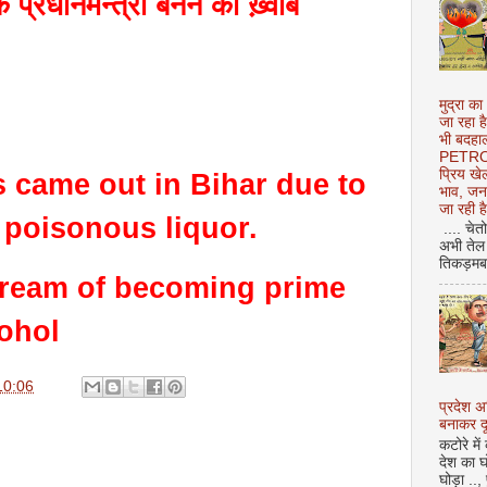
 प्रधानमन्त्री बनने का ख़्वाब
मुद्रा का
जा रहा ह
भी बदहाल
PETROL
प्रिय ख
 came out in Bihar due to
भाव, जन
जा रही ह
f poisonous liquor.
.... चेत
अभी तेल 
तिकड़मबाज
dream of becoming prime
cohol
10:06
प्रदेश 
बनाकर दू
कटोरे में
देश का घ
घोड़ा ..,