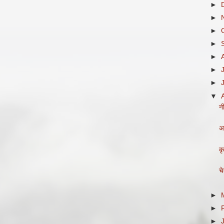
►
►
►
►
►
►
►
▼
नी
अ
क
च
►
►
►