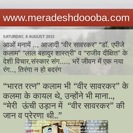
www.meradeshdoooba.com
SATURDAY, 8 AUGUST 2015
आओं मनायें .., आजादी “वीर सावरकर” “डॉ. एपीजे
कलाम” “लाल बहादुर शास्त्री” व “राजीव दीक्षित” के
देशी विचार,संस्कार संग...., भरें जीवन में एक नया
रंग.., तिरंगा न हो बदरंग
“भारत रत्न” कलाम भी “वीर सावरकर” के
कलमा के कायल थे, उन्होंने भी माना..,
“मेरी ऊंची उड़ान में “वीर सावरकर” की
जान व प्रेरणा थी
..
”