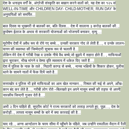
देश के धनाड्य वर्गों के, अंग्रेजी संस्कृति का बखान करने वालों को, यह देश का १२५ वां
WELL-IN-TIME और CHILDREN DAY- CHILD-MOTHER, RUN DAY के
अनुयायिओं को समर्पित...
बाल दिवस या भूखमरी से बालकों का, बलि दिवस... देश में सालाना ३ करोड़ बालकों की..,
कुपोषण ईलाज के अभाव से सरकारी योजनाओं को भोजनायें बनाकर, मृत्यु ...
यूरोपीय देशों में अवैध रूप से रोपे गए बच्चे.., उनकी सरकार गोद ले लेती हैं..., व उनके लालन-
पानन की व्यवस्था की जिम्मेदारी सुचारू रूप से चलाती है...
लेकिन मेरे देश में गरीबी रेखा व उसके नीचे वैध बच्चे,जो बुढ़ापे में सहारा होते हैं.. , माफियाओं
द्वारा चुराकर, भीख मांगने व वेश्या वृति व्यवसाय में धकेल दिए जातें हैं...,
देश में पुलिस के नाक के तले , निठारी काण्ड से बच्चे, , मानव भक्षियों के शिकार होकर, पुलीस
थाने के सामने नालों में फेंक दियें जाते है...
सत्ताखोर व पुलिस भी इसे माफियाओं का आम खेल मानकर.., रिश्वत की रूई से अपने, आँख-
कान बंद कर लेते है..., गरीबी लोग रोते –बिलखते इन अपने मासूम बच्चों की तड़फ से अपनी
नारकीय जिन्दगी गुजार देतें है...,
अभी २ दिन पाहिले ही, सुप्रीम कोर्ट ने राज्य सरकारों को लताड़ लगाते हुए, पूछा..., देश के
करोड़ों.., लापता मासूम बच्चों के बारे में क्या कारवाई की है...
याद रहे.., अन्ना आन्दोलन के चरम सीमा में पहुँचने के पहिले, जब उन्होंने रामलीला मैदान में रैली