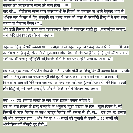
नवम्बर को जवाहरलाल नेहरू को जन्म दिया...!!!!,
याद रहे..., मोतीलाल नेहरू राजा-महाराजाओं के विवादों के वकालत से अपने बेशुमार आय से,
अधिक व्यय-भिचार से हिंदु संस्कृति को भ्रष्ट करने की वजह से काश्मीरी हिन्दुओं ने उन्हें अपने
समाज से निकाल फेंका था...
और इसी क्रिया को उनके पुत्र जवाहरलाल नेहरू ने बरकरार रखते हुए..,सत्ताल
ोलुप बनकर,
सत्ता परिवर्तन (१९४७) के बाद कहा था
नेहरु का हिन्दू-विरोधी वक्तव्य था... जवाहर लाल नेहरु, बहुत बार कहा करते थे कि ..., “मैं जन्म
के संयोग से हिन्दू हूँ, संस्कृति से मुसलमान और शिक्षा से अंग्रेज हूँ.” उन्हें हिन्दुओ की भावना की
रत्ती भर भी परवाह नहीं होती थी,जिनके वोटो के बल पर उन्होंने सत्ता प्राप्त की थी.
वही हाल, एक तरफ तो पंडित नेहरु के नाती, राजीव गाँधी का हिन्दू-विरोधी वक्तव्य दिया.., राजीव
गांधी ने हिन्दुस्थान का प्रधानमंत्री होते हुए भी सन्डे टाइम लन्दन को एक साक्षात्कार में
नि:संकोच कहा की ‘मेरे नाना जवाहरलाल नेहरु एक नास्तिक (एग्नास्टिक) थे. मेरे पिता पारसी
(गैर हिंदू) थे, मेरी पत्नी इसाई है, और मैं किसी धर्म में विश्वास नहीं करता.’
क्या..??, एक अय्याश व्यक्ती के नाम “बाल-दिवस” मनाना उचित है..,
देश का बाल दिवस तो हिन्दू संस्कृति के अनुसार “गुड़ी पाडवा” के दिन , नूतन दिवस में, नई
किरणों से “बाल निर्माण” के साथ “राष्ट्र निर्माण” की अलख से, हो, तो..., देश एक नए उजाले
की ओर अग्रसर होगा.., और देश के २०० सालों की गुलामी से उपजी.., ६८ सालों की
अंग्रेजीयत की बीमारी दूर होगी...