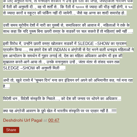
के लिए अनुमति मानी, तो मनमोहन सरकार ने उन्हें इस रैली की जगह, जयप्रकाश नारायण पार्क
में रैली की अनुमती दी.., वह भी शर्तों से.. कि रैली में ५००० से ज्यादा की भीड़ नहीं होगी, व ५०
से ज्यादा कारों व स्कूटर की पार्किंग नहीं दी जायेगी.., जैसे यह अन्ना का शादी समारोह हो..
उसी समय यूरोपीय देशों में नारी का पुरूषों से, समाधिकार की आवाज में , महिलाओं ने तर्क के
साथ कहा कि यदि पुरूष बिना ऊपरी वस्त्र के सडकों पर चल सकते हैं तो महिलाएं क्यों नहीं ...,
इसी विरोध में, उन्होंने ऊपरी वस्त्र खोलकर सडकों में SLEDGE –SHOW का प्रदशन
प्रदर्शन किया ..., तब हमारे देश की INDIAN व अंग्रेजी से पेट भरने वाली धनाढ्य महिलाओं ने
इस आन्दोलन के समर्थन में गुहार लगाई तो, देश का महिला अधिकार आयोग भी इस की
मुखालत करते आगे आया तो.., उनके मनानुसार उन्हें , जंतर मंतर से संसद भवन तक
SLEDGE –SHOW की अनुमती मिली ...,
अभी तो, खुले रास्ते में “चुम्बन दिन” मना कर इंडियन वर्ग अपने को अभिमानीत कह, गर्व मना रहा
है...,
विदेशी धन , विदेशी संस्कृति के निवाले..., को देश की जनता पर थोपने का अधिकार...
क्या यह अंग्रेजी आवरण के छुपे खेल में भारतीय संस्कृति पर पर प्रहार नहीं है...!!!!
Deshdrohi Urf Pagal
at
00:47
Share