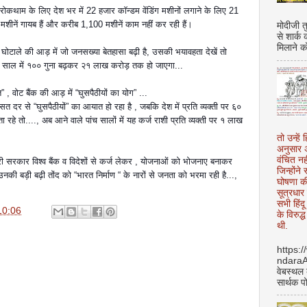
ोकथाम के लिए देश भर में 22 हजार कॉन्डम वेंडिंग मशीनों लगाने के लिए 21
 मशीनें गायब हैं और करीब 1,100 मशीनें काम नहीं कर रही हैं।
मोदीजी त
से शार्क
मिलाने क
ोटाले की आड़ में जो जनसख्या बेतहासा बढ़ी है, उसकी भयावहता देखें तो
े २० साल में १०० गुना बढ़कर २१ लाख करोड़ तक हो जाएगा...
” , वोट बैंक की आड़ में “घुसपैठीयों का योग” ...
 दर से “घुसपैठीयों” का आयात हो रहा है , जबकि देश में प्रति व्यक्ती पर ६०
हे तो...., अब आने वाले पांच सालों में यह कर्ज राशी प्रति व्यक्ती पर १ लाख
तो उन्हें 
अनुसार अ
वंचित नह
मारी सरकार विश्व बैंक व विदेशों से कर्ज लेकर , योजनाओं को भोजनाए बनाकर
जिन्होंन
ी बड़ी बढ़ी तोंद को “भारत निर्माण “ के नारों से जनता को भरमा रही है...,
घोषणा क
सूत्रधार 
सभी हिंद
10:06
के विरुद्
थी.
https:
ndara
वेबस्थल
सार्थक प