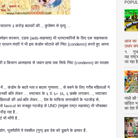
POPUL
सालाना ३ करोड़ बालकों की.., कुपोषण से मृत्यु ...
मनमोहन सरकार, एडस (aids-सहायता) भी भ्रष्टाचारियों के लिए एक सहायकता
आज का शि
प्रधान मंत्री ने भी इस कंडोम घोटाले की निंदा (condemn) करते हुए अपना
उधार करण
१. गुजर 
यह राष्ट
जा रहा ह
मरी व किसान आत्महत्या से ज
वान हत्या तक सिर्फ निंदा (condemn) का मलहम
ें.., कंडोम के बदते भाव व बदतर गुणवत्ता.., से बचने के लिए गरीब महिलाओं ने
नकी बलि लेकर ... भष्टाचार के ६ X ६= ३६, ६ छक्के लगाकर..., भष्टाचार
गांधी की
िलाओं की अर्ध-बलि लेकर..., देश के माफिया सत्ताखोरों के गठजोड़ से,
खंडित भ
ह से favicol का मजबूत गठजोड़ से UNO (सयुक्त राष्ट्र महासंघ) भी भौचक्का
का देश 
दौड़ रहा है...
 भी माँगी है...
ोग, घुसपैठीये ये पंचशील (गुण) इस देश को डूबाने के हत्यार हैं..