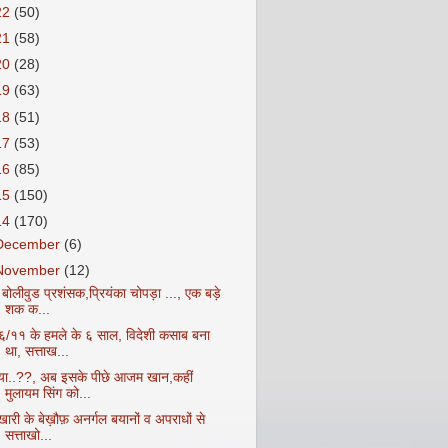
22
(50)
21
(58)
20
(28)
19
(63)
18
(51)
17
(53)
16
(85)
15
(150)
14
(170)
December
(6)
November
(12)
े बोलीवुड प्रशंसक,प्रियंका चोपड़ा ..., एक बड़े
शक क...
६/११ के हमले के ६ साल, विदेशी कसाब बना
था, सत्ताख...
्या..??, अब इसके पीछे आजम खान,कहीं
मुलायम सिंग को...
खारी के बेख़ौफ़ अनर्गल बयानों व अपराधों से
सत्ताखो...