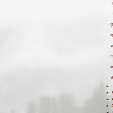
(
नथ
प
ब
ब
य
ब
हि
►
►
►
►
►