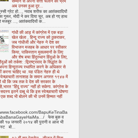
सम्मान से अपनी सत्ता चलाने का भ्रम
अब उनका हुआ दूर...
ुस्सी ग्रेट हो..., नवाब शरीफ का आतंकवादियों
 का गुरूर, मोदी ने कर दिया चूर, अब हो गए हाथ
ो मजबूर ..., आतंकवादियों क...
गांधी की आड़ में कांग्रेस में एक बड़ा
खेल खेला , हिन्दू राज्य को ठुकराकर,
जब गांधीजी और नेहरु ने देश का
विभाजन मजहब के आधार पर स्वीकार
किया, पाकिस्तान मुसलमानों के लिए
और शेष बचा हिंदुस्थान हिंदूओ के लिए,
हिंदूओं को तर्कश: :द्विराष्ट्रवाद के सिद्धांत के
पना हिन्दूराज्य स्थापित करने के अधिकार से
ीं करना चाहिए था .यह पंडित नेहरु ही थे
े स्वेच्छाचारी तानाशाह के समान अगस्त १९४७ में
ी थी कि जब तक वे देश की सरकार के
है,भारत “हिंदू राज्य” नहीं हो सकेगा. कांग्रेस के
ू सदस्य इतने दब्बू थे कि इस स्वेच्छाचारी घोषणा
ध एक शब्द भी बोलने की भी उनमें हिम्मत नहीं
//www.facebook.com/BapuKeTinaBa
AbaBanaGayeHaiMa…/ फेस बुक व
 की १७ जनवरी २०१४ की पुरानी व आज भी
ोस्ट बो...