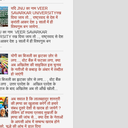
यदि JNU का नाम VEER
SAVARKAR UNIVERSITYरख
दिया जाय तो.., राष्ट्रवाद से देश में
क्रांती आकर देश ३ सालों में ही
विश्वगुरू बन जायेगा..
NU का नाम VEER SAVARKAR
ITY रख दिया जाय तो .., राष्ट्रवाद से देश
ती आकर देश ३ सालों में ही विश्वगुरू बन
..
योगी का बिजली का झटका ज़ोर से
लगा..., वोट बैंक में फटका लगा, क्या
अब अखिलेश की साइकिल इस चुनाव
के नतीजों से कबाड़ के अंबार में तब्दील
हो जाएंगी
 बिजली का झटका ज़ोर से लगा... , वोट बैंक
 लगा , उत्तर प्रदेश के अखिल प्रदेश के
राज के बाद अखिलेश अब तो आँखे खोलों...
अब सवाल है कि लालबहादुर शास्त्री
की ह्त्या का खुलासा करेगें तो हमारे
संबध दूसरे देशों से खराब हो जायेगें ?
लेकिन डॉ श्यामा प्रसाद मुखर्जी के
ह्त्या की जांच से.., क्या देश के नेताओं
के आपसी आंच में सम्बन्ध खराब होने
को, चूल्हे की आंच में डाल दिया