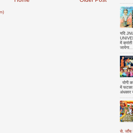
m)
यदि J
UNIVERS
में क्रां
जायेगा...
योगी का
में फटका
अंधकार 
से, जाँच 