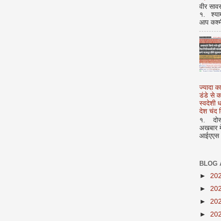
वीर सावर
१. श्या
आप कश्म
ज्यादा क
डंडे से
स्वदेशी
देश चंद द
१. दोस्त
अखबार मे
आईएएस अ
BLOG 
►
20
►
20
►
20
►
20