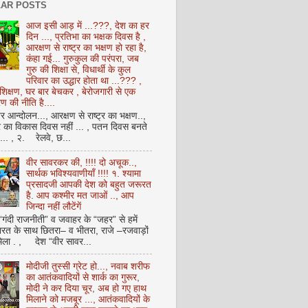
AR POSTS
आज इसी आड़ में ...???, देश का हर
दिन ..., प्रतिभा का भक्षक दिवस है ,
आरक्षण से राष्ट्र का भक्षण हो रहा है,
कंहा गई... गुरुकुल की परंपरा, जब
गुरु की शिक्षा से, विधार्थी के कुल
परिवार का उद्धार होता था ...??? ,
क्षण, घर बार बेचकर , बेरोजगारी से एक
 की नीति है....
आन्दोलन..., आरक्षण से राष्ट्र का भक्षण..,
्र का विकास दिवस नहीं ... , पतन दिवस बनते
ै... , २. रेलवे, छ...
वीर सावरकर की, !!!! दो अचूक..,
सार्थक भविश्यवाणीयाँ !!!! १. श्यामा
प्रसादजी आपकी देश को बहुत जरूरत
है. आप कश्मीर मत जाओं .., आप
जिन्दा नहीं लौटेंगें
 “गंदी राजनीती” व जवाहर के “जहर” से हमें
ारत के साथ छितरा– व भीतरा, राजे –रजवाड़ों
मिला . , देश “वीर सावर...
मोदीजी तुस्सी ग्रेट हो..., नवाब शरीफ
का आतंकवादियों से शार्क का गुरूर,
मोदी ने कर दिया चूर, अब हो गए हाथ
मिलाने को मजबूर ..., आतंकवादियों के