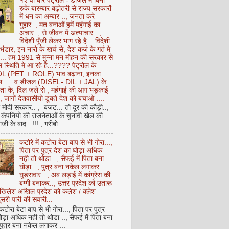
१२ वीं बार पेट्रोल - डीजल में बिना
रुके बारम्बार बढ़ोतरी से राज्य सरकारों
में धन का अम्बार .., जनता करे
गुहार.., मत बनाओं हमें महंगाई का
अचार.., से जीवन में अत्याचार ..,
विदेशी पूँजी लेकर भाग रहे है... विदेशी
 भंडार, इन नारो के खर्च से, देश कर्ज के गर्त मे
ै... हम 1991 से मुन्ना मन मोहन की सरकार से
 स्थिति मे आ रहे है...???? पेट्रोल के
 (PET + ROLE) भाव बढ़ाना, इनका
ेल .... व डीजल (DISEL- DIL + JAL) के
ता के, दिल जले से , महंगाई की आग भड़काई
ै, जागों देशवासीयो डूबते देश को बचाओ ....
ो मोदी सरकार.. , बजट... तो दूर की कौड़ी..,
कंपनियो की राजनेताओं के चुनावी खेल की
ी के बाद !!! , गरीबो...
कटोरे में कटोरा बेटा बाप से भी गोरा...,
पिता पर पुत्र देश का घोड़ा अधिक
नही तो थोडा .., सैफई में पिता बना
घोड़ा .., पुत्र बना नकेल लगाकर
घुड़सवार .., अब लड़ाई में कांग्रेस की
बग्गी बनाकर.., उत्तर प्रदेश को उतारू
अखिलेश अखिल प्रदेश को कलेश / क्लेश
सरी पारी की सवारी...
 कटोरा बेटा बाप से भी गोरा..., पिता पर पुत्र
ोड़ा अधिक नही तो थोडा .., सैफई में पिता बना
 पुत्र बना नकेल लगाकर ...