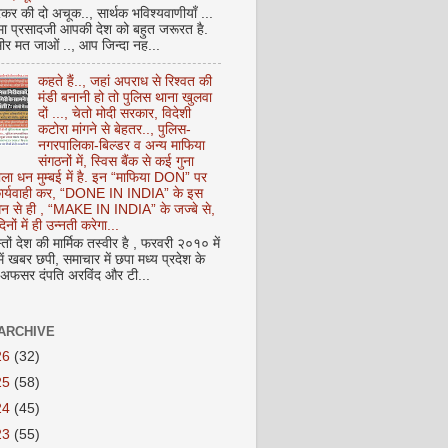
कर की दो अचूक.., सार्थक भविश्यवाणीयाँ ...
मा प्रसादजी आपकी देश को बहुत जरूरत है.
ीर मत जाओं .., आप जिन्दा नह...
कहते हैं.., जहां अपराध से रिश्वत की
मंडी बनानी हो तो पुलिस थाना खुलवा
दों ..., चेतो मोदी सरकार, विदेशी
कटोरा मांगने से बेहतर.., पुलिस-
नगरपालिका-बिल्डर व अन्य माफिया
संगठनों में, स्विस बैंक से कई गुना
ाला धन मुम्बई में है. इन “माफिया DON” पर
 कार्यवाही कर, “DONE IN INDIA” के इस
 धन से ही , “MAKE IN INDIA” के जज्बे से,
िनों में ही उन्नती करेगा...
ों देश की मार्मिक तस्वीर है , फरवरी २०१० में
ं खबर छपी, समाचार में छपा मध्य प्रदेश के
फसर दंपति अरविंद और टी...
ARCHIVE
26
(32)
25
(58)
24
(45)
23
(55)