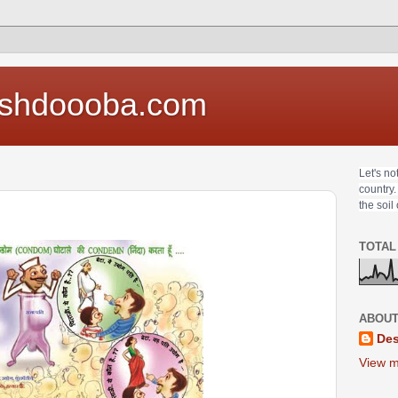
shdoooba.com
Let's no
country.
the soil
TOTAL
ABOUT
Des
View m