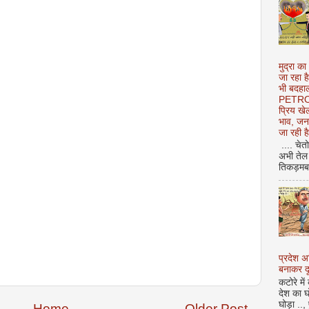
मुद्रा का
जा रहा ह
भी बदहाल
PETROL
प्रिय ख
भाव, जन
जा रही ह
.... चेत
अभी तेल 
तिकड़मबाज
प्रदेश 
बनाकर दू
कटोरे में
देश का घ
घोड़ा ..,
Home
Older Post