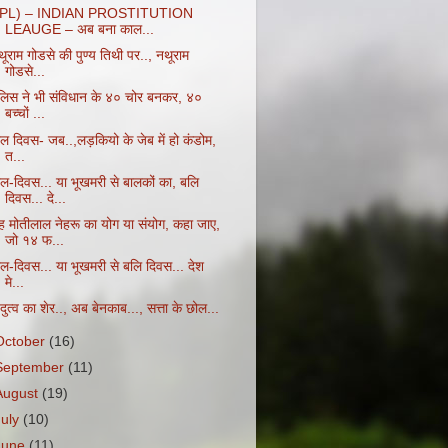
IPL) – INDIAN PROSTITUTION
LEAUGE – अब बना काल...
ूराम गोडसे की पुण्य तिथी पर.., नथूराम
गोडसे...
ुलिस ने भी संविधान के ४० चोर बनकर, ४०
बच्चों ...
ाल दिवस- जब..,लड़कियो के जेब में हो कंडोम,
त...
ाल-दिवस... या भूखमरी से बालकों का, बलि
दिवस... दे...
ह मोतीलाल नेहरू का योग या संयोग, कहा जाए,
जो १४ फ...
ाल-दिवस... या भूखमरी से बलि दिवस... देश
मे...
ंदुत्व का शेर.., अब बेनकाब..., सत्ता के छोल...
October
(16)
September
(11)
August
(19)
July
(10)
June
(11)