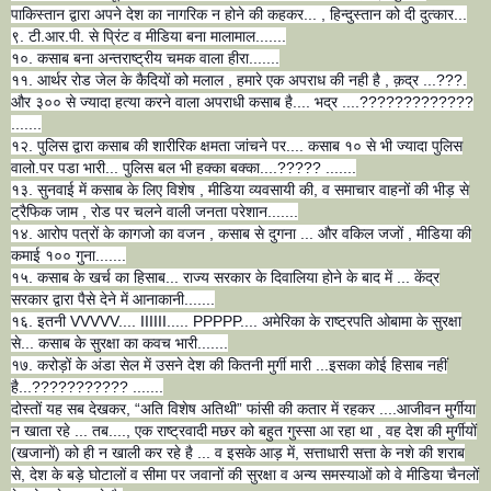
पाकिस्तान द्वारा अपने देश का नागरिक न होने की कहकर... , हिन्दुस्तान को दी दुत्कार...
९. टी.आर.पी. से प्रिंट व मीडिया बना मालामाल.......
१०. कसाब बना अन्तराष्ट्रीय चमक वाला हीरा.......
११. आर्थर रोड जेल के कैदियों को मलाल , हमारे एक अपराध की नही है , क़द्र ...???.
और ३०० से ज्यादा हत्या करने वाला अपराधी कसाब है.... भद्र ....?????????????
.......
१२. पुलिस द्वारा कसाब की शारीरिक क्षमता जांचने पर.... कसाब १० से भी ज्यादा पुलिस
वालो.पर पडा भारी... पुलिस बल भी हक्का बक्का....????? .......
१३. सुनवाई में कसाब के लिए विशेष , मीडिया व्यवसायी की, व समाचार वाहनों की भीड़ से
ट्रैफिक जाम , रोड पर चलने वाली जनता परेशान.......
१४. आरोप पत्रों के कागजो का वजन , कसाब से दुगना ... और वकिल जजों , मीडिया की
कमाई १०० गुना.......
१५. कसाब के खर्च का हिसाब... राज्य सरकार के दिवालिया होने के बाद में ... केंद्र
सरकार द्वारा पैसे देने में आनाकानी.......
१६. इतनी VVVVV.... IIIIII..... PPPPP.... अमेरिका के राष्ट्रपति ओबामा के सुरक्षा
से... कसाब के सुरक्षा का कवच भारी.......
१७. करोड़ों के अंडा सेल में उसने देश की कितनी मुर्गी मारी ...इसका कोई हिसाब नहीं
है...??????????? .......
दोस्तों यह सब देखकर, “अति विशेष अतिथी” फांसी की कतार में रहकर ....आजीवन मुर्गीया
न खाता रहे ... तब...., एक राष्ट्रवादी मछर को बहुत गुस्सा आ रहा था , वह देश की मुर्गीयों
(खजानों) को ही न खाली कर रहे है ... व इसके आड़ में, सत्ताधारी सत्ता के नशे की शराब
से, देश के बड़े घोटालों व सीमा पर जवानों की सुरक्षा व अन्य समस्याओं को वे मीडिया चैनलों