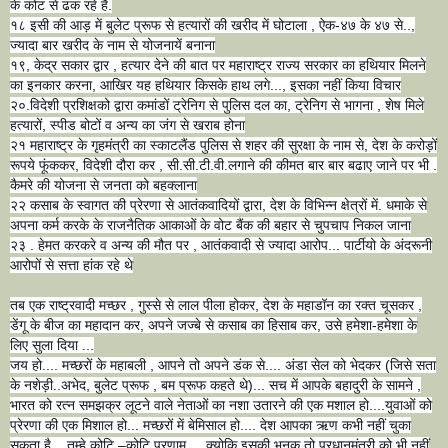
के कोट से ढक रहे है.
१८ इसी की आड़ में बुलेट प्रूफ से हत्यारों की खरीद में घोटाला , ऐक-४७ के ४७ से..,
ज्यादा बार खरीद के नाम से योजनायें बनाना
१९, केद्र सकार द्वार , हत्यार देने की बात पर महाराष्ट्र राज्य सरकार का हथियार मिलने
का इनकार करना, आखिर यह हथियार किसके हाथ लगे..., इसका नहीं किया विचार
२०.विदेशी प्रशिक्षको द्वारा कमांडों ट्रेनिग से पुलिस दल का, ट्रेनिग से भागना , शेष मिले
हत्यारों, स्पीड बोटों व अन्य का जंग से खराब होना
२१ महाराष्ट्र के गृहमंत्री का स्काटलैंड पुलिस से शहर की सुरक्षा के नाम से, देश के करोड़ों
रूपये फूंककर, विदेशी दौरा कर , सी.सी.टी.वी.लगाने की कीमत बार बार बढाए जाने पर भी .
कैमरे की योजना से जनता को बहक्लाना
२२ कसाब के स्वागत की प्रेरणा से आतंकवादियों द्वारा, देश के विभिन्न क्षेत्रों में. धमाके से
अपना कर्म करके के राजनैतिक आकाओं के वोट बैंक की बहार से चुपचाप निकल जाना
२३ . हेमत करकरे व अन्य की मौत पर , आतंकवादी से ज्यादा आरोप... पार्टीयो के अंदरूनी
आरोपों से सत्ता हांक रहे थे
तब एक राष्ट्रवादी मच्छर , गुस्से से लाल पीला होकर, देश के महाडॉन का रक्त चूसकर ,
डेंगू के बीज का महादान कर, अपने जज्बे से कसाब का हिसाब कर, उसे हमेशा-हमेशा के
लिए सुला दिया ...
जय हो.... मच्छरों के महाबली , आपने तो अपने डंक से.... अंडा सेल को भेदकर (जिसे सता
के नशेड़ी..अभेद, बुलेट प्रूफ , बम प्रूफ कहते थे)... सच में आपके बहादुरी के सामने ,
भारत को रत्न समझक्र लूटने वाले नेताओं का नशा उतारने की एक मशाल हो....युवाओं को
प्रेरणा की एक मिशाल हो... मच्छरों में बेमिसाल हो.... देश आपका ऋण कभी नहीं चुका
सकता है....तुम्हे कोटि –कोटि प्रणाम ....क्योकि इसकी भनक तो प्रधानमंत्री को भी नहीं