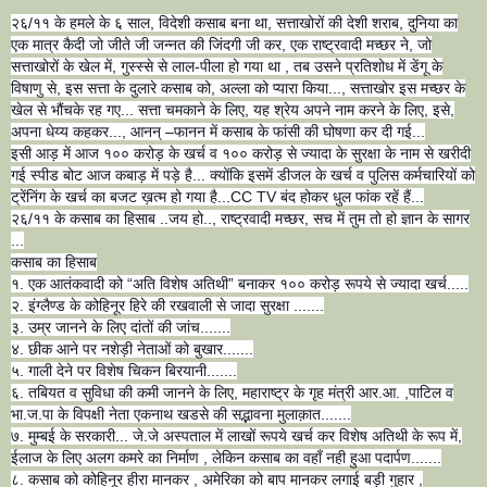
२६/११ के हमले के ६ साल, विदेशी कसाब बना था, सत्ताखोरों की देशी शराब, दुनिया का
एक मात्र कैदी जो जीते जी जन्नत की जिंदगी जी कर, एक राष्ट्रवादी मच्छर ने, जो
सत्ताखोरों के खेल में, गुस्स्से से लाल-पीला हो गया था , तब उसने प्रतिशोध में डेंगू क
विषाणु से, इस सत्ता के दुलारे कसाब को, अल्ला को प्यारा किया..., सत्ताखोर इस मच्छर के
खेल से भौंचके रह गए... सत्ता चमकाने के लिए, यह श्रेय अपने नाम करने के लिए, इसे,
अपना धेय्य कहकर..., आनन् –फानन में कसाब के फांसी की घोषणा कर दी गई...
इसी आड़ में आज १०० करोड़ के खर्च व १०० करोड़ से ज्यादा के सुरक्षा के नाम से खरीदी
गई स्पीड बोट आज कबाड़ में पड़े है... क्योंकि इसमें डीजल के खर्च व पुलिस कर्मचारियों को
ट्रेंनिंग के खर्च का बजट ख़त्म हो गया है...CC TV बंद होकर धुल फांक रहें हैं...
२६/११ के कसाब का हिसाब ..जय हो.., राष्ट्रवादी मच्छर, सच में तुम तो हो ज्ञान के सागर
...
कसाब का हिसाब
१. एक आतंकवादी को “अति विशेष अतिथी” बनाकर १०० करोड़ रूपये से ज्यादा खर्च.....
२. इंग्लैण्ड के कोहिनूर हिरे की रखवाली से जादा सुरक्षा .......
३. उम्र जानने के लिए दांतों की जांच.......
४. छीक आने पर नशेड़ी नेताओं को बुखार.......
५. गाली देने पर विशेष चिकन बिरयानी.......
६. तबियत व सुविधा की कमी जानने के लिए, महाराष्ट्र के गृह मंत्री आर.आ. ,पाटिल व
भा.ज.पा के विपक्षी नेता एकनाथ खडसे की सद्भावना मुलाक़ात.......
७. मुम्बई के सरकारी... जे.जे अस्पताल में लाखों रूपये खर्च कर विशेष अतिथी के रूप में,
ईलाज के लिए अलग कमरे का निर्माण , लेकिन कसाब का वहाँ नही हुआ पदार्पण.......
८. कसाब को कोहिनूर हीरा मानकर , अमेरिका को बाप मानकर लगाई बड़ी गुहार ,