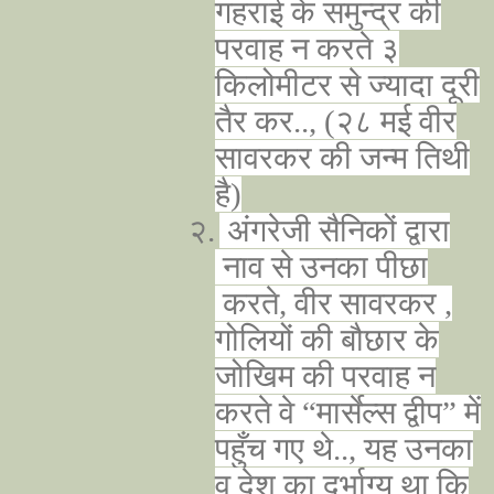
गहराई के समुन्द्र की
परवाह न करते ३
किलोमीटर से ज्यादा दूरी
तैर कर.., (२८ मई वीर
सावरकर की जन्म तिथी
है)
२.
अंगरेजी सैनिकों द्वारा
नाव से उनका पीछा
करते, वीर सावरकर ,
गोलियों की बौछार के
जोखिम की परवाह न
करते वे “मार्सेल्स द्वीप” में
पहुँच गए थे.., यह उनका
व देश का दुर्भाग्य था कि