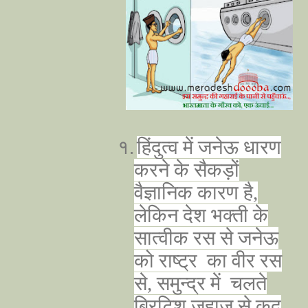
१.
हिंदुत्व में जनेऊ धारण
करने के सैकड़ों
वैज्ञानिक कारण है,
लेकिन देश भक्ती के
सात्वीक रस से जनेऊ
को राष्ट्र का वीर रस
से, समुन्द्र में चलते
ब्रिटिश जहाज से कूद