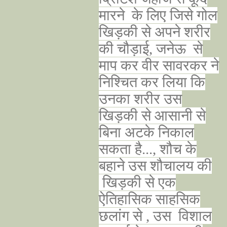
मारने के लिए जिसे गोल
खिड़की से अपने शरीर
की चौड़ाई, जनेऊ से
माप कर वीर सावरकर ने
निश्चित कर लिया कि
उनका शरीर उस
खिड़की से आसानी से
बिना अटके निकाल
सकता है..., शौच के
बहाने उस शौचालय की
खिड़की से एक
ऐतिहासिक साहसिक
छलांग से , उस विशाल