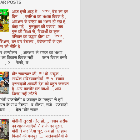
AR POSTS
आज इसी आड़ में ...???, देश का हर
दिन ..., प्रतिभा का भक्षक दिवस है ,
आरक्षण से राष्ट्र का भक्षण हो रहा है,
कंहा गई... गुरुकुल की परंपरा, जब
गुरु की शिक्षा से, विधार्थी के कुल
परिवार का उद्धार होता था ...??? ,
क्षण, घर बार बेचकर , बेरोजगारी से एक
 की नीति है....
आन्दोलन..., आरक्षण से राष्ट्र का भक्षण..,
्र का विकास दिवस नहीं ... , पतन दिवस बनते
ै... , २. रेलवे, छ...
वीर सावरकर की, !!!! दो अचूक..,
सार्थक भविश्यवाणीयाँ !!!! १. श्यामा
प्रसादजी आपकी देश को बहुत जरूरत
है. आप कश्मीर मत जाओं .., आप
जिन्दा नहीं लौटेंगें
 “गंदी राजनीती” व जवाहर के “जहर” से हमें
ारत के साथ छितरा– व भीतरा, राजे –रजवाड़ों
मिला . , देश “वीर सावर...
मोदीजी तुस्सी ग्रेट हो..., नवाब शरीफ
का आतंकवादियों से शार्क का गुरूर,
मोदी ने कर दिया चूर, अब हो गए हाथ
मिलाने को मजबूर ..., आतंकवादियों के