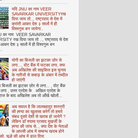
यदि JNU का नाम VEER
SAVARKAR UNIVERSITYरख
दिया जाय तो.., राष्ट्रवाद से देश में
क्रांती आकर देश ३ सालों में ही
विश्वगुरू बन जायेगा..
NU का नाम VEER SAVARKAR
ITY रख दिया जाय तो .., राष्ट्रवाद से देश
ती आकर देश ३ सालों में ही विश्वगुरू बन
..
योगी का बिजली का झटका ज़ोर से
लगा..., वोट बैंक में फटका लगा, क्या
अब अखिलेश की साइकिल इस चुनाव
के नतीजों से कबाड़ के अंबार में तब्दील
हो जाएंगी
 बिजली का झटका ज़ोर से लगा... , वोट बैंक
 लगा , उत्तर प्रदेश के अखिल प्रदेश के
राज के बाद अखिलेश अब तो आँखे खोलों...
अब सवाल है कि लालबहादुर शास्त्री
की ह्त्या का खुलासा करेगें तो हमारे
संबध दूसरे देशों से खराब हो जायेगें ?
लेकिन डॉ श्यामा प्रसाद मुखर्जी के
ह्त्या की जांच से.., क्या देश के नेताओं
के आपसी आंच में सम्बन्ध खराब होने
को, चूल्हे की आंच में डाल दिया