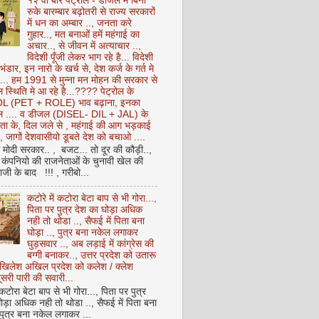
१२ वीं बार पेट्रोल - डीजल में बिना
रुके बारम्बार बढ़ोतरी से राज्य सरकारों
में धन का अम्बार .., जनता करे
गुहार.., मत बनाओं हमें महंगाई का
अचार.., से जीवन में अत्याचार ..,
विदेशी पूँजी लेकर भाग रहे है... विदेशी
 भंडार, इन नारो के खर्च से, देश कर्ज के गर्त मे
ै... हम 1991 से मुन्ना मन मोहन की सरकार से
 स्थिति मे आ रहे है...???? पेट्रोल के
 (PET + ROLE) भाव बढ़ाना, इनका
ेल .... व डीजल (DISEL- DIL + JAL) के
ता के, दिल जले से , महंगाई की आग भड़काई
ै, जागों देशवासीयो डूबते देश को बचाओ ....
ो मोदी सरकार.. , बजट... तो दूर की कौड़ी..,
कंपनियो की राजनेताओं के चुनावी खेल की
ी के बाद !!! , गरीबो...
कटोरे में कटोरा बेटा बाप से भी गोरा...,
पिता पर पुत्र देश का घोड़ा अधिक
नही तो थोडा .., सैफई में पिता बना
घोड़ा .., पुत्र बना नकेल लगाकर
घुड़सवार .., अब लड़ाई में कांग्रेस की
बग्गी बनाकर.., उत्तर प्रदेश को उतारू
अखिलेश अखिल प्रदेश को कलेश / क्लेश
सरी पारी की सवारी...
 कटोरा बेटा बाप से भी गोरा..., पिता पर पुत्र
ोड़ा अधिक नही तो थोडा .., सैफई में पिता बना
 पुत्र बना नकेल लगाकर ...