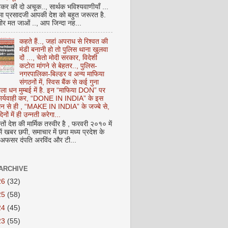
कर की दो अचूक.., सार्थक भविश्यवाणीयाँ ...
मा प्रसादजी आपकी देश को बहुत जरूरत है.
ीर मत जाओं .., आप जिन्दा नह...
कहते हैं.., जहां अपराध से रिश्वत की
मंडी बनानी हो तो पुलिस थाना खुलवा
दों ..., चेतो मोदी सरकार, विदेशी
कटोरा मांगने से बेहतर.., पुलिस-
नगरपालिका-बिल्डर व अन्य माफिया
संगठनों में, स्विस बैंक से कई गुना
ाला धन मुम्बई में है. इन “माफिया DON” पर
 कार्यवाही कर, “DONE IN INDIA” के इस
 धन से ही , “MAKE IN INDIA” के जज्बे से,
िनों में ही उन्नती करेगा...
ों देश की मार्मिक तस्वीर है , फरवरी २०१० में
ं खबर छपी, समाचार में छपा मध्य प्रदेश के
फसर दंपति अरविंद और टी...
ARCHIVE
26
(32)
25
(58)
24
(45)
23
(55)