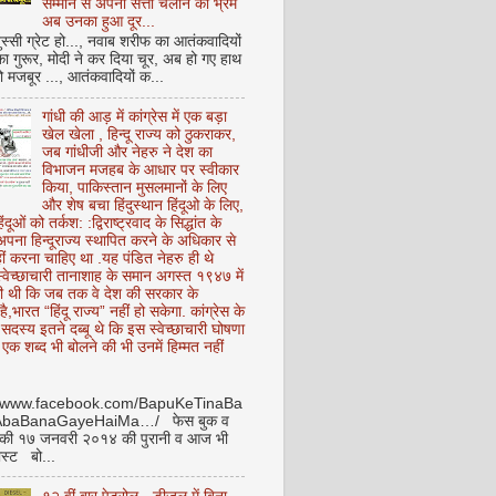
सम्मान से अपनी सत्ता चलाने का भ्रम
अब उनका हुआ दूर...
ुस्सी ग्रेट हो..., नवाब शरीफ का आतंकवादियों
 का गुरूर, मोदी ने कर दिया चूर, अब हो गए हाथ
ो मजबूर ..., आतंकवादियों क...
गांधी की आड़ में कांग्रेस में एक बड़ा
खेल खेला , हिन्दू राज्य को ठुकराकर,
जब गांधीजी और नेहरु ने देश का
विभाजन मजहब के आधार पर स्वीकार
किया, पाकिस्तान मुसलमानों के लिए
और शेष बचा हिंदुस्थान हिंदूओ के लिए,
हिंदूओं को तर्कश: :द्विराष्ट्रवाद के सिद्धांत के
पना हिन्दूराज्य स्थापित करने के अधिकार से
ीं करना चाहिए था .यह पंडित नेहरु ही थे
े स्वेच्छाचारी तानाशाह के समान अगस्त १९४७ में
ी थी कि जब तक वे देश की सरकार के
है,भारत “हिंदू राज्य” नहीं हो सकेगा. कांग्रेस के
ू सदस्य इतने दब्बू थे कि इस स्वेच्छाचारी घोषणा
ध एक शब्द भी बोलने की भी उनमें हिम्मत नहीं
//www.facebook.com/BapuKeTinaBa
AbaBanaGayeHaiMa…/ फेस बुक व
 की १७ जनवरी २०१४ की पुरानी व आज भी
ोस्ट बो...