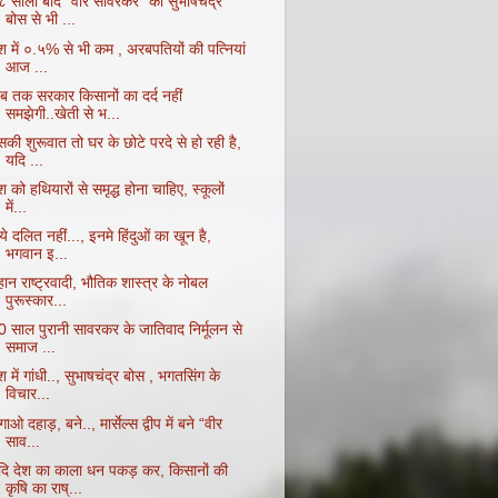
८ सालों बाद “वीर सावरकर” को सुभाषचंद्र
बोस से भी ...
ेश में ०.५% से भी कम , अरबपतियों की पत्नियां
आज ...
ब तक सरकार किसानों का दर्द नहीं
समझेगी..खेती से भ...
की शुरूवात तो घर के छोटे परदे से हो रही है,
यदि ...
श को हथियारों से समृद्ध होना चाहिए, स्कूलों
में...
ये दलित नहीं..., इनमे हिंदुओं का खून है,
भगवान इ...
ान राष्ट्रवादी, भौतिक शास्त्र के नोबल
पुरूस्कार...
0 साल पुरानी सावरकर के जातिवाद निर्मूलन से
समाज ...
श में गांधी.., सुभाषचंद्र बोस , भगतसिंग के
विचार...
ाओ दहाड़, बने.., मार्सेल्स द्वीप में बने “वीर
साव...
दि देश का काला धन पकड़ कर, किसानों की
कृषि का राष्...