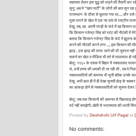
सहायता लेकर इस युद्ध को लड़ने की तैयारी कर रह
सूनू: अब मे “खाप पार्टी” के लोगों की बात सुन रहा
राजस्थान के दौसा से बुलाया गया था..., और उसे लम
घूसा मारने के खेल में एक नए दांव से राष्ट्रीय र
देखू: तब, वह अपनी पगड़ी के फंदे में वह किसान ल
कि किसान गजेन्द्र सिंह को स्टंट की नौटंकी में म
बताया कि किसान गजेन्द्र सिंह के फंदे ने झूल
करने की नौटंकी करने लगा ..., इस किसान की मौत
झाड़ , उस झाड़ की तरफ जाने की भी जुरुरत नह
सकने का खेल व मीडिया भी तर्प से मालामाल हो रही 
बोलू: १९६० के दशक में बिहार में नक्सलवाद परवान
थे, उन्हें ह्त्या की धमकी दी जा रही थी , तब वे नि
नक्सलवादियों की समस्या भी सुनी बल्कि उनके सा
देखू: अभी हाल ही में ही देखा चुनावी होड़ के चक्कर 
का आंकड़ा होने से नक्सलवादियों को सूचना देकर 
बोलू: जब तक किसानों की अमानत से खिलवाड़ होगा
दर्द नहीं समझेगी..खेती से भारतमाता की धरती सिंच
Posted by
Deshdrohi Urf Pagal
at
No comments: