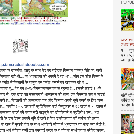
POPUL
आज का शि
उधार करण
१. गुजर 
यह राष्ट
जा रहा ह
न्दर http://meradeshdoooba.com
महत्या पर राजनीत , झाड़ू के साथ पेड़ पर चड़े एक किसान गजेन्द्र सिंह जो, मोदी
फुल्लित हो रही थी..., वह आत्महत्या की धमकी दे रहा था ...,लोग इसे शोले फिल्म के
 बसंत से किसानों के रहनुमा बन “संत” बनाने का दावा कर रहे थे ...
 चाहता हूं.., देश का ४०% हिस्सा नक्सलवाद से ग्रस्त है..., इनकी लड़ाई ६० के
धिकार से , एक छोटा सा नक्सलबारी आन्दोलन की आज एक विकराल रूप से लड़ाई
गांधी की
ं होती है...,किसानों की आत्मह्त्या कम और किसान अपनी भूमी बचाने के लिए जन्म
खंडित भ
का देश 
है..., जबकि ६०% सरकारी प्रतिनिधत्व वाले हिन्दुस्तान में ६८ सालों में ५० लाख से
 आत्महत्या करने की बजाय मेरी मातृभूमि को छीनने वाले से प्रतिरोध कर.., भले
ी के दाम देकर उनकी भूमि छें लेती है फिर उन्ही खदानों की जमीन को उद्योग
े के खेल में चुनावी फंड के साथ अपने जी जीवन में भ्रष्टाचार का फंडा बना लेती है..
रा अर्ध सैनिक बालों द्वारा कारवाई करने पर वे चीन के माओवाद से प्रेरित होकर,