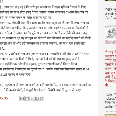
ी है
 हूं.., लोग ऐसा कह रहें है कि उसे इस आन्दोलन में अहम् भूमिका निभाने के लिए
मोदीजी त
्बे डंडे के साथ छोटा झाडू देकर “धौसा” देकर सत्ता पक्ष व अपने विपक्षीयों को
से शार्क
ाजनीती का एक्का बनाने का खेल खेला जा रहा था
मिलाने क
टक गया...,नौटंकी वाल भी देखता रहा कि फंदा झूल रहा है , वह भी समझ रहा था
ेरे जैसे महारथ हासिल है..., उसके भाषण का जोश बढ़ते गया.., जब कार्यकर्ताओं ने
ना बंद कर दिया तो इसका आरोप पुलिस पर जड़ कर अपनी राजनीती की जड़ मजबूत
 का सदमा तो दूर यह बदनुमा बन डेढ़ घंटे तक किसानों का मसीहा बनाने की शेखी
ीं समझी और तो और इसे किसान का उपहास बनाकर, अब सभी दल इसमे रोटी
है...
तो उन्हें 
 पर था , सर्वोदयी नेता जयप्रकाश नारायण , नक्सलियों की हित लिस्ट में न १ पर
अनुसार अ
डर होकर नक्सलवादियों से मिले, नक्सवादियों को भी अचम्भा हुआ, उन्होंने
वंचित नह
थ ६ महीनों तक जंगलों में रहकर, कुछ समस्याओं का भी निदान किया ,,
जिन्होंन
में छत्तीसगढ़ में कांग्रेस के चुनावी स्पर्धा अजीत जोगी का विद्याचरन सुक्ल से ३६
घोषणा क
सूत्रधार 
land ब्लास्ट से मरवा दिया
सभी हिंद
के विरुद्
 , भ्रष्टवाद से नक्सलवाद को खाद मिलते रहेगी..., जब तक सरकार किसानों का
थी.
न से सिकुड़ते रहेगी, देश कुपोषित होकर ...विदेशी हाथों में गुलाम हो जाएगा
https:
05:05
ndara
वेबस्थल
सार्थक प