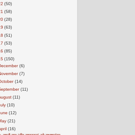
22
(50)
21
(58)
20
(28)
19
(63)
18
(51)
17
(53)
16
(85)
15
(150)
December
(6)
November
(7)
October
(14)
September
(11)
August
(11)
July
(10)
June
(12)
May
(21)
April
(16)