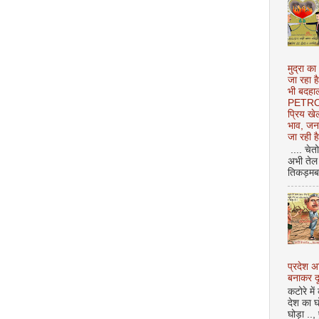
मुद्रा का
जा रहा ह
भी बदहाल
PETROL
प्रिय ख
भाव, जन
जा रही ह
.... चेत
अभी तेल 
तिकड़मबाज
प्रदेश 
बनाकर दू
कटोरे में
देश का घ
घोड़ा ..,