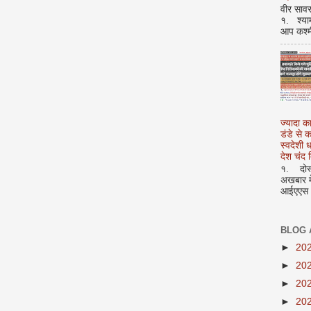
वीर सावर
१. श्या
आप कश्म
ज्यादा क
डंडे से
स्वदेशी
देश चंद द
१. दोस्त
अखबार मे
आईएएस अ
BLOG 
►
20
►
20
►
20
►
20