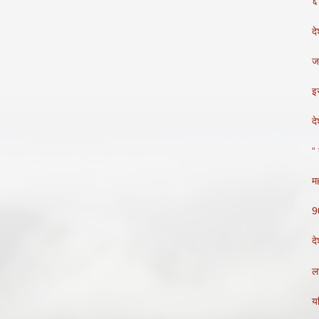
६
द
ज
इस
दे
“ 
मह
9
दे
लग
य