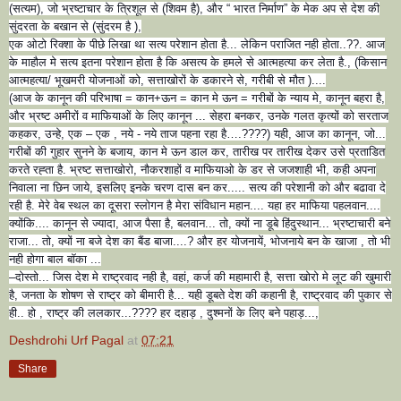
(सत्यम), जो भ्रष्टाचार के त्रिशूल से (शिवम है), और “ भारत निर्माण” के मेक अप से देश की
सुंदरता के बखान से (सुंदरम है ),
एक ओटो रिक्शा के पीछे लिखा था सत्य परेशान होता है... लेकिन पराजित नही होता..??. आज
के माहौल मे सत्य इतना परेशान होता है कि असत्य के हमले से आत्महत्या कर लेता है., (किसान
आत्महत्या/ भूखमरी योजनाओं को, सत्ताखोरों के डकारने से, गरीबी से मौत )....
(आज के कानून की परिभाषा = कान+ऊन = कान मे ऊन = गरीबों के न्याय मे, कानून बहरा है,
और भ्रष्ट अमीरों व माफियाओं के लिए कानून ... सेहरा बनकर, उनके गलत कृत्यों को सरताज
कहकर, उन्हे, एक – एक , नये - नये ताज पहना रहा है….????) यही, आज का कानून, जो...
गरीबों की गुहार सुनने के बजाय, कान मे ऊन डाल कर, तारीख पर तारीख देकर उसे प्रताडित
करते रह्ता है. भ्रष्ट सत्ताखोरो, नौकरशाहों व माफियाओ के डर से जजशाही भी, कही अपना
निवाला ना छिन जाये, इसलिए इनके चरण दास बन कर..... सत्य की परेशानी को और बढावा दे
रही है. मेरे वेब स्थल का दूसरा स्लोगन है मेरा संविधान महान.... यहा हर माफिया पहलवान....
क्योंकि.... कानून से ज्यादा, आज पैसा है, बलवान... तो, क्यों ना डूबे हिंदुस्थान... भ्रष्टाचारी बने
राजा... तो, क्यों ना बजे देश का बैंड बाजा....? और हर योजनायें, भोजनाये बन के खाजा , तो भी
नही होगा बाल बॉका ...
–दोस्तो... जिस देश मे राष्ट्रवाद नही है, वहां, कर्ज की महामारी है, सत्ता खोरो मे लूट की खुमारी
है, जनता के शोषण से राष्ट्र को बीमारी है... यही डूबते देश की कहानी है, राष्ट्रवाद की पुकार से
ही.. हो , राष्ट्र की ललकार...???? हर दहाड़ , दुश्मनों के लिए बने पहाड़...,
Deshdrohi Urf Pagal
at
07:21
Share