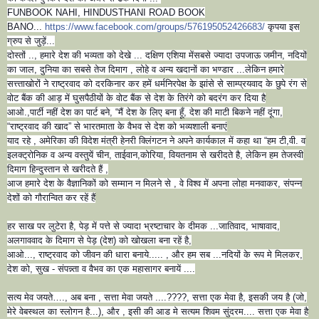
FUNBOOK NAHI, HINDUSTHANI ROAD BOOK
BANO...
https://www.facebook.com/
groups/576195052426683/
कृपया इस
ग्रुप से जुड़ें...
दोस्तों .., हमारे देश की भव्यता को देखे ... दक्षिण एशिया में
सबसे ज्यादा उपजाऊ जमीन, नदियों
का जाल, दुनिया का सबसे तेज दिमाग , लोहे व अन्य खदानों का भण्डार ...लेकिन हमारे
सत्त्ताखोरों ने राष्ट्रवाद को दरकिनार कर हमें धर्मनिरपेक्ष के झांसे से साम्प्रयवाद के छुपे रंग से
वोट बैंक की आड़ में घुसपैठीयों के वोट बैंक से देश के तिरंगे को बदरंग कर दिया है
आओ.,पार्टी नहीं देश का पार्ट बने, “मैं देश के लिए बना हूँ, देश की माटी बिकने नहीं दूंगा,
“राष्ट्रवाद की खाद” से भारतमाता के वैभव से देश को भव्यशाली बनाएं
याद रहे , अमेरिका की विदेश मंत्री हेनरी क्लिंगटन ने अपने कार्यकाल में कहा था “हम टी,वी. व
इलक्ट्रोनिक व अन्य वस्तुयें चीन, ताईवान,कोरिया, वियतनाम से खरीदते है, लेकिन हम तेजस्वी
दिमाग हिन्दुस्तान से खरीदते हैं ,
आज हमारे देश के वैज्ञानिकों को सम्मान न मिलने से , वे विश्व में अपना लोहा मनवाकर, संपन्न
देशों को गौरान्वित कर रहें हैं
हर साख पर लुटेरा है, पेड़ में पत्ते से ज्यादा भ्रष्टाचार के दीमक ...जातिवाद, भाषावाद,
अलगाववाद के दिमाग से पेड़ (देश) को खोखला बना रहें है,
आओ..., राष्ट्रवाद को जीवन की धारा बनाये..... , और हम सब ...नदियों के रूप मे मिलकर,
देश को, सुख - संपन्न्ता व वैभव का एक महासागर बनायें ....
सत्य मेव जयते…., अब बना , सत्ता मेवा जयते ....????, सत्ता एक मेवा है, इसकी जय है (जो,
मेरे वेबस्थल का स्लोगन है...), और , इसी की आड मे सत्यम शिवम सुंदरम.... सत्ता एक मेवा है