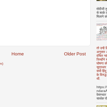
मोदीजी त
से शार्क
मिलाने क
तो उन्हें 
अनुसार अ
Home
Older Post
वंचित नह
जिन्होंन
घोषणा क
m)
सूत्रधार 
सभी हिंद
के विरुद्
थी.
https:
ndara
वेबस्थल
सार्थक प