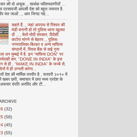
कर की दो अचूक.., सार्थक भविश्यवाणीयाँ ...
मा प्रसादजी आपकी देश को बहुत जरूरत है.
ीर मत जाओं .., आप जिन्दा नह...
कहते हैं.., जहां अपराध से रिश्वत की
मंडी बनानी हो तो पुलिस थाना खुलवा
दों ..., चेतो मोदी सरकार, विदेशी
कटोरा मांगने से बेहतर.., पुलिस-
नगरपालिका-बिल्डर व अन्य माफिया
संगठनों में, स्विस बैंक से कई गुना
ाला धन मुम्बई में है. इन “माफिया DON” पर
 कार्यवाही कर, “DONE IN INDIA” के इस
 धन से ही , “MAKE IN INDIA” के जज्बे से,
िनों में ही उन्नती करेगा...
ों देश की मार्मिक तस्वीर है , फरवरी २०१० में
ं खबर छपी, समाचार में छपा मध्य प्रदेश के
फसर दंपति अरविंद और टी...
ARCHIVE
26
(32)
25
(58)
24
(45)
23
(55)