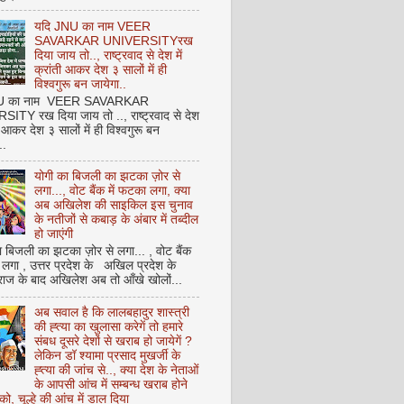
यदि JNU का नाम VEER
SAVARKAR UNIVERSITYरख
दिया जाय तो.., राष्ट्रवाद से देश में
क्रांती आकर देश ३ सालों में ही
विश्वगुरू बन जायेगा..
NU का नाम VEER SAVARKAR
ITY रख दिया जाय तो .., राष्ट्रवाद से देश
ती आकर देश ३ सालों में ही विश्वगुरू बन
..
योगी का बिजली का झटका ज़ोर से
लगा..., वोट बैंक में फटका लगा, क्या
अब अखिलेश की साइकिल इस चुनाव
के नतीजों से कबाड़ के अंबार में तब्दील
हो जाएंगी
 बिजली का झटका ज़ोर से लगा... , वोट बैंक
 लगा , उत्तर प्रदेश के अखिल प्रदेश के
राज के बाद अखिलेश अब तो आँखे खोलों...
अब सवाल है कि लालबहादुर शास्त्री
की ह्त्या का खुलासा करेगें तो हमारे
संबध दूसरे देशों से खराब हो जायेगें ?
लेकिन डॉ श्यामा प्रसाद मुखर्जी के
ह्त्या की जांच से.., क्या देश के नेताओं
के आपसी आंच में सम्बन्ध खराब होने
को, चूल्हे की आंच में डाल दिया