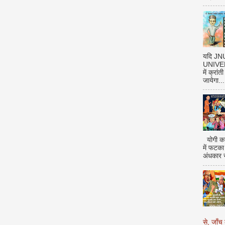
यदि J
UNIVERS
में क्रां
जायेगा...
योगी का
में फटका
अंधकार 
से, जाँच 