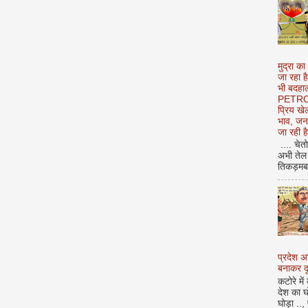
मुद्रा का
जा रहा ह
भी बदहाल
PETROL
प्रिय ख
भाव, जन
जा रही ह
.... चेत
अभी तेल 
तिकड़मबाज
प्रदेश 
बनाकर दू
कटोरे में
देश का घ
घोड़ा ..,