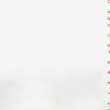
C
मर
बे
1
1
बे
द
ह
म
दे
“
न 