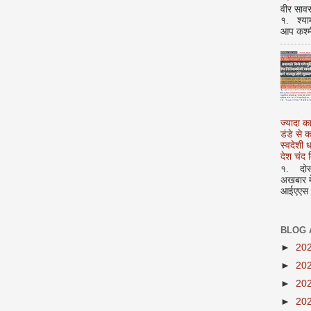
वीर सावर
१. श्या
आप कश्म
ज्यादा क
डंडे से
स्वदेशी
देश चंद द
१. दोस्त
अखबार मे
आईएएस अ
BLOG 
►
20
►
20
►
20
►
20