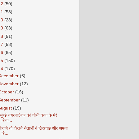
22
(50)
21
(58)
20
(28)
19
(63)
18
(51)
17
(53)
16
(85)
15
(150)
14
(170)
December
(6)
November
(12)
October
(16)
September
(11)
August
(19)
ं मुंबई नगरपालिका की चौथी कक्षा के मेरे
शिक...
किताबे तो कितने नेताओं ने लिखवाई और अपना
हि...