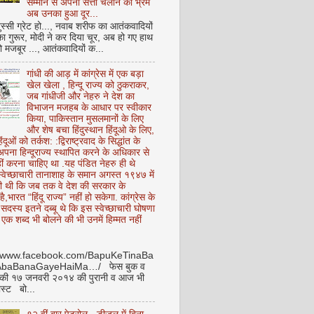
सम्मान से अपनी सत्ता चलाने का भ्रम
अब उनका हुआ दूर...
ुस्सी ग्रेट हो..., नवाब शरीफ का आतंकवादियों
 का गुरूर, मोदी ने कर दिया चूर, अब हो गए हाथ
ो मजबूर ..., आतंकवादियों क...
गांधी की आड़ में कांग्रेस में एक बड़ा
खेल खेला , हिन्दू राज्य को ठुकराकर,
जब गांधीजी और नेहरु ने देश का
विभाजन मजहब के आधार पर स्वीकार
किया, पाकिस्तान मुसलमानों के लिए
और शेष बचा हिंदुस्थान हिंदूओ के लिए,
हिंदूओं को तर्कश: :द्विराष्ट्रवाद के सिद्धांत के
पना हिन्दूराज्य स्थापित करने के अधिकार से
ीं करना चाहिए था .यह पंडित नेहरु ही थे
े स्वेच्छाचारी तानाशाह के समान अगस्त १९४७ में
ी थी कि जब तक वे देश की सरकार के
है,भारत “हिंदू राज्य” नहीं हो सकेगा. कांग्रेस के
ू सदस्य इतने दब्बू थे कि इस स्वेच्छाचारी घोषणा
ध एक शब्द भी बोलने की भी उनमें हिम्मत नहीं
//www.facebook.com/BapuKeTinaBa
AbaBanaGayeHaiMa…/ फेस बुक व
 की १७ जनवरी २०१४ की पुरानी व आज भी
ोस्ट बो...