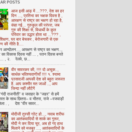
AR POSTS
आज इसी आड़ में ...???, देश का हर
दिन ..., प्रतिभा का भक्षक दिवस है ,
आरक्षण से राष्ट्र का भक्षण हो रहा है,
कंहा गई... गुरुकुल की परंपरा, जब
गुरु की शिक्षा से, विधार्थी के कुल
परिवार का उद्धार होता था ...??? ,
क्षण, घर बार बेचकर , बेरोजगारी से एक
 की नीति है....
आन्दोलन..., आरक्षण से राष्ट्र का भक्षण..,
्र का विकास दिवस नहीं ... , पतन दिवस बनते
ै... , २. रेलवे, छ...
वीर सावरकर की, !!!! दो अचूक..,
सार्थक भविश्यवाणीयाँ !!!! १. श्यामा
प्रसादजी आपकी देश को बहुत जरूरत
है. आप कश्मीर मत जाओं .., आप
जिन्दा नहीं लौटेंगें
 “गंदी राजनीती” व जवाहर के “जहर” से हमें
ारत के साथ छितरा– व भीतरा, राजे –रजवाड़ों
मिला . , देश “वीर सावर...
मोदीजी तुस्सी ग्रेट हो..., नवाब शरीफ
का आतंकवादियों से शार्क का गुरूर,
मोदी ने कर दिया चूर, अब हो गए हाथ
मिलाने को मजबूर ..., आतंकवादियों के