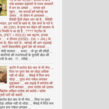
१२ वीं बार पेट्रोल - डीजल में बिना
रुके बारम्बार बढ़ोतरी से राज्य सरकारों
में धन का अम्बार .., जनता करे
गुहार.., मत बनाओं हमें महंगाई का
अचार.., से जीवन में अत्याचार ..,
विदेशी पूँजी लेकर भाग रहे है... विदेशी
 भंडार, इन नारो के खर्च से, देश कर्ज के गर्त मे
ै... हम 1991 से मुन्ना मन मोहन की सरकार से
 स्थिति मे आ रहे है...???? पेट्रोल के
 (PET + ROLE) भाव बढ़ाना, इनका
ेल .... व डीजल (DISEL- DIL + JAL) के
ता के, दिल जले से , महंगाई की आग भड़काई
ै, जागों देशवासीयो डूबते देश को बचाओ ....
ो मोदी सरकार.. , बजट... तो दूर की कौड़ी..,
कंपनियो की राजनेताओं के चुनावी खेल की
ी के बाद !!! , गरीबो...
कटोरे में कटोरा बेटा बाप से भी गोरा...,
पिता पर पुत्र देश का घोड़ा अधिक
नही तो थोडा .., सैफई में पिता बना
घोड़ा .., पुत्र बना नकेल लगाकर
घुड़सवार .., अब लड़ाई में कांग्रेस की
बग्गी बनाकर.., उत्तर प्रदेश को उतारू
अखिलेश अखिल प्रदेश को कलेश / क्लेश
सरी पारी की सवारी...
 कटोरा बेटा बाप से भी गोरा..., पिता पर पुत्र
ोड़ा अधिक नही तो थोडा .., सैफई में पिता बना
 पुत्र बना नकेल लगाकर ...