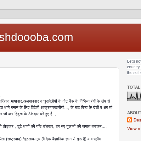
shdoooba.com
Let's no
country.
the soil
TOTAL
..,
,जातिवाद,भाषावाद,अ
लगाववाद व घुसपैठीयों के वोट बैंक के विभिन्न रंगों के लेप से
ित धागे बनाने के लिए विदेशी आक्रमणकारीयों..., के बाद विश्व के देशों व अब तो
ABOUT
ी कर हिंदुत्व के ठेकेदार बने हुए है..,
Des
 को तोड़कर , टूटे धागों की गाँठ बांधकर, हम नए गुलामों की जमात बनाकर...,
View m
पिता (राष्ट्रवाद),/
गुरुतत्व-गुरू (वैदिक वैज्ञानिक ज्ञान से गुरू है) व वासुधैव