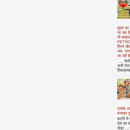
मुद्रा का
जा रहा ह
भी बदहाल
PETROL
प्रिय ख
भाव, जन
जा रही ह
.... चेत
अभी तेल 
तिकड़मबाज
प्रदेश 
बनाकर दू
कटोरे में
देश का घ
घोड़ा ..,