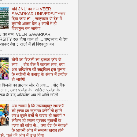
यदि JNU का नाम VEER
SAVARKAR UNIVERSITYरख
दिया जाय तो.., राष्ट्रवाद से देश में
क्रांती आकर देश ३ सालों में ही
विश्वगुरू बन जायेगा..
NU का नाम VEER SAVARKAR
ITY रख दिया जाय तो .., राष्ट्रवाद से देश
ती आकर देश ३ सालों में ही विश्वगुरू बन
..
योगी का बिजली का झटका ज़ोर से
लगा..., वोट बैंक में फटका लगा, क्या
अब अखिलेश की साइकिल इस चुनाव
के नतीजों से कबाड़ के अंबार में तब्दील
हो जाएंगी
 बिजली का झटका ज़ोर से लगा... , वोट बैंक
 लगा , उत्तर प्रदेश के अखिल प्रदेश के
राज के बाद अखिलेश अब तो आँखे खोलों...
अब सवाल है कि लालबहादुर शास्त्री
की ह्त्या का खुलासा करेगें तो हमारे
संबध दूसरे देशों से खराब हो जायेगें ?
लेकिन डॉ श्यामा प्रसाद मुखर्जी के
ह्त्या की जांच से.., क्या देश के नेताओं
के आपसी आंच में सम्बन्ध खराब होने
को, चूल्हे की आंच में डाल दिया