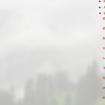
►
►
▼
व
व
क
Y
h
M
R
जा
चल