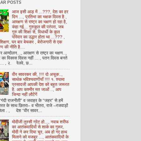
AR POSTS
आज इसी आड़ में ...???, देश का हर
दिन ..., प्रतिभा का भक्षक दिवस है ,
आरक्षण से राष्ट्र का भक्षण हो रहा है,
कंहा गई... गुरुकुल की परंपरा, जब
गुरु की शिक्षा से, विधार्थी के कुल
परिवार का उद्धार होता था ...??? ,
क्षण, घर बार बेचकर , बेरोजगारी से एक
 की नीति है....
आन्दोलन..., आरक्षण से राष्ट्र का भक्षण..,
्र का विकास दिवस नहीं ... , पतन दिवस बनते
ै... , २. रेलवे, छ...
वीर सावरकर की, !!!! दो अचूक..,
सार्थक भविश्यवाणीयाँ !!!! १. श्यामा
प्रसादजी आपकी देश को बहुत जरूरत
है. आप कश्मीर मत जाओं .., आप
जिन्दा नहीं लौटेंगें
 “गंदी राजनीती” व जवाहर के “जहर” से हमें
ारत के साथ छितरा– व भीतरा, राजे –रजवाड़ों
मिला . , देश “वीर सावर...
मोदीजी तुस्सी ग्रेट हो..., नवाब शरीफ
का आतंकवादियों से शार्क का गुरूर,
मोदी ने कर दिया चूर, अब हो गए हाथ
मिलाने को मजबूर ..., आतंकवादियों के