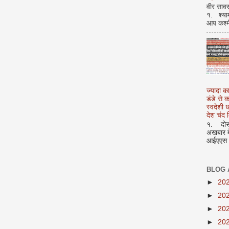
वीर सावर
१. श्या
आप कश्म
ज्यादा क
डंडे से
स्वदेशी
देश चंद द
१. दोस्त
अखबार मे
आईएएस अ
BLOG 
►
20
►
20
►
20
►
20