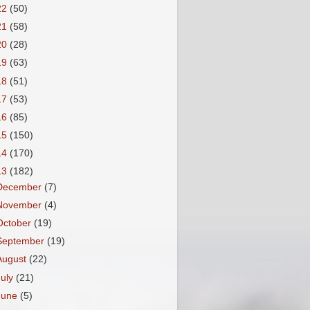
22
(50)
21
(58)
20
(28)
19
(63)
18
(51)
17
(53)
16
(85)
15
(150)
14
(170)
13
(182)
December
(7)
November
(4)
October
(19)
September
(19)
August
(22)
July
(21)
June
(5)