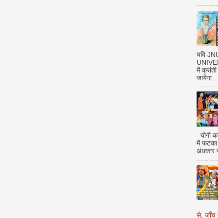
यदि J
UNIVERS
में क्रां
जायेगा...
योगी का
में फटका
अंधकार 
से, जाँच 