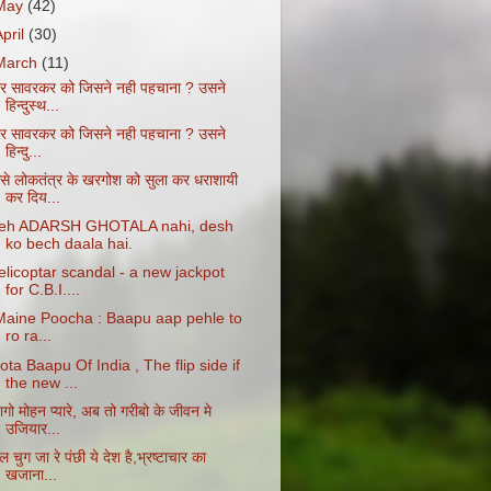
May
(42)
April
(30)
March
(11)
ीर सावरकर को जिसने नही पहचाना ? उसने
हिन्दुस्थ...
ीर सावरकर को जिसने नही पहचाना ? उसने
हिन्दु...
ैसे लोकतंत्र के खरगोश को सुला कर धराशायी
कर दिय...
eh ADARSH GHOTALA nahi, desh
ko bech daala hai.
elicoptar scandal - a new jackpot
for C.B.I....
aine Poocha : Baapu aap pehle to
ro ra...
ota Baapu Of India , The flip side if
the new ...
गो मोहन प्यारे, अब तो गरीबो के जीवन मे
उजियार...
 चुग जा रे पंछी ये देश है,भ्रष्टाचार का
खजाना...