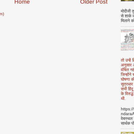
Home
Older Post
मोदीजी त
m)
से शार्क
मिलाने क
तो उन्हें 
अनुसार अ
वंचित नह
जिन्होंन
घोषणा क
सूत्रधार 
सभी हिंद
के विरुद्
थी.
https:
ndara
वेबस्थल
सार्थक प