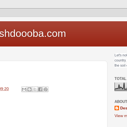
shdoooba.com
Let's no
country.
the soil
TOTAL
09:20
ABOUT
Des
View m