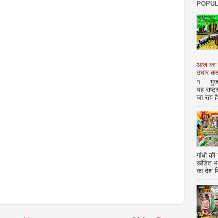
POPUL
आज का शि
उधार करण
१. गुजर 
यह राष्ट
जा रहा ह
गांधी की
खंडित भ
का देश 