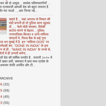
कर की दो अचूक.., सार्थक भविश्यवाणीयाँ ...
मा प्रसादजी आपकी देश को बहुत जरूरत है.
ीर मत जाओं .., आप जिन्दा नह...
कहते हैं.., जहां अपराध से रिश्वत की
मंडी बनानी हो तो पुलिस थाना खुलवा
दों ..., चेतो मोदी सरकार, विदेशी
कटोरा मांगने से बेहतर.., पुलिस-
नगरपालिका-बिल्डर व अन्य माफिया
संगठनों में, स्विस बैंक से कई गुना
ाला धन मुम्बई में है. इन “माफिया DON” पर
 कार्यवाही कर, “DONE IN INDIA” के इस
 धन से ही , “MAKE IN INDIA” के जज्बे से,
िनों में ही उन्नती करेगा...
ों देश की मार्मिक तस्वीर है , फरवरी २०१० में
ं खबर छपी, समाचार में छपा मध्य प्रदेश के
फसर दंपति अरविंद और टी...
ARCHIVE
26
(32)
25
(58)
24
(45)
23
(55)