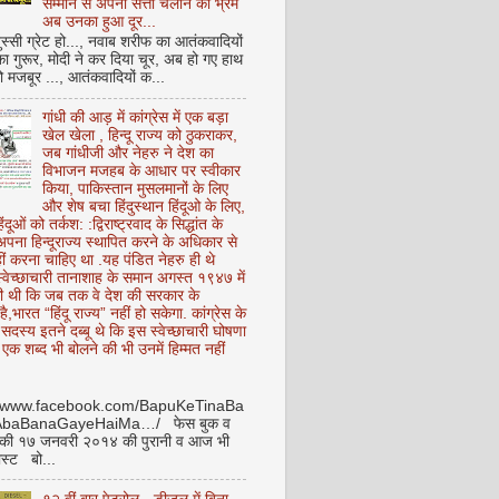
सम्मान से अपनी सत्ता चलाने का भ्रम
अब उनका हुआ दूर...
ुस्सी ग्रेट हो..., नवाब शरीफ का आतंकवादियों
 का गुरूर, मोदी ने कर दिया चूर, अब हो गए हाथ
ो मजबूर ..., आतंकवादियों क...
गांधी की आड़ में कांग्रेस में एक बड़ा
खेल खेला , हिन्दू राज्य को ठुकराकर,
जब गांधीजी और नेहरु ने देश का
विभाजन मजहब के आधार पर स्वीकार
किया, पाकिस्तान मुसलमानों के लिए
और शेष बचा हिंदुस्थान हिंदूओ के लिए,
हिंदूओं को तर्कश: :द्विराष्ट्रवाद के सिद्धांत के
पना हिन्दूराज्य स्थापित करने के अधिकार से
ीं करना चाहिए था .यह पंडित नेहरु ही थे
े स्वेच्छाचारी तानाशाह के समान अगस्त १९४७ में
ी थी कि जब तक वे देश की सरकार के
है,भारत “हिंदू राज्य” नहीं हो सकेगा. कांग्रेस के
ू सदस्य इतने दब्बू थे कि इस स्वेच्छाचारी घोषणा
ध एक शब्द भी बोलने की भी उनमें हिम्मत नहीं
//www.facebook.com/BapuKeTinaBa
AbaBanaGayeHaiMa…/ फेस बुक व
 की १७ जनवरी २०१४ की पुरानी व आज भी
ोस्ट बो...