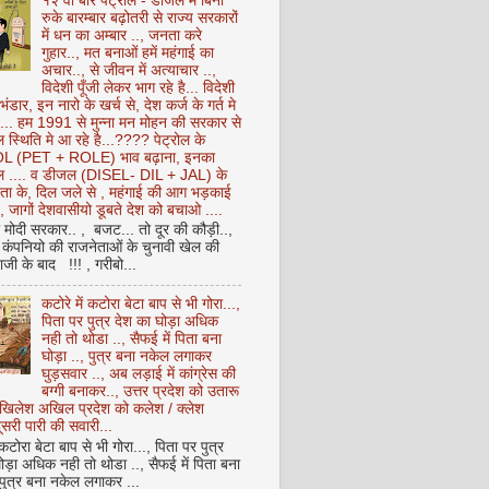
१२ वीं बार पेट्रोल - डीजल में बिना
रुके बारम्बार बढ़ोतरी से राज्य सरकारों
में धन का अम्बार .., जनता करे
गुहार.., मत बनाओं हमें महंगाई का
अचार.., से जीवन में अत्याचार ..,
विदेशी पूँजी लेकर भाग रहे है... विदेशी
 भंडार, इन नारो के खर्च से, देश कर्ज के गर्त मे
ै... हम 1991 से मुन्ना मन मोहन की सरकार से
 स्थिति मे आ रहे है...???? पेट्रोल के
 (PET + ROLE) भाव बढ़ाना, इनका
ेल .... व डीजल (DISEL- DIL + JAL) के
ता के, दिल जले से , महंगाई की आग भड़काई
ै, जागों देशवासीयो डूबते देश को बचाओ ....
ो मोदी सरकार.. , बजट... तो दूर की कौड़ी..,
कंपनियो की राजनेताओं के चुनावी खेल की
ी के बाद !!! , गरीबो...
कटोरे में कटोरा बेटा बाप से भी गोरा...,
पिता पर पुत्र देश का घोड़ा अधिक
नही तो थोडा .., सैफई में पिता बना
घोड़ा .., पुत्र बना नकेल लगाकर
घुड़सवार .., अब लड़ाई में कांग्रेस की
बग्गी बनाकर.., उत्तर प्रदेश को उतारू
अखिलेश अखिल प्रदेश को कलेश / क्लेश
सरी पारी की सवारी...
 कटोरा बेटा बाप से भी गोरा..., पिता पर पुत्र
ोड़ा अधिक नही तो थोडा .., सैफई में पिता बना
 पुत्र बना नकेल लगाकर ...