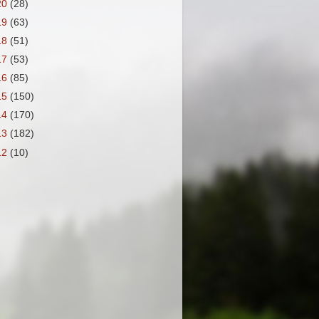
20
(28)
19
(63)
18
(51)
17
(53)
16
(85)
15
(150)
14
(170)
13
(182)
12
(10)