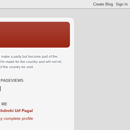
t make a party but become part of the
 I'm made for the country and will not let
 of the country be sold.
 PAGEVIEWS
N
 ME
hdrohi Urf Pagal
y complete profile