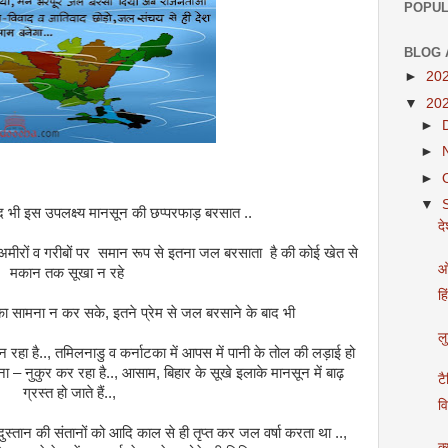
POPUL
BLOG 
►
20
▼
20
►
►
►
▼
द भी इस उपलक्ष्य मानसून की छप्परफाड़ बरसात ..
दे
से अमीरों व गरीबों पर समान रूप से इतना जल बरसाता है की कोई खेत से
ओ
मकान तक सूखा न रहे
हि
 का सामना न कर सके, इतने प्रेम से जल बरसाने के बाद भी
लु
न रहा है.., तमिलनाडु व कर्नाटका में आपस में पानी के तोल की लड़ाई हो
ें ना – नुकुर कर रहा है.., आसाम, बिहार के सूखे इलाके मानसून में बाढ़
टै
ग्रस्त हो जाते हैं..,
व
्दुस्तान की संतानों को आदि काल से ही तृप्त कर जल वर्षा करता था ..,
क्