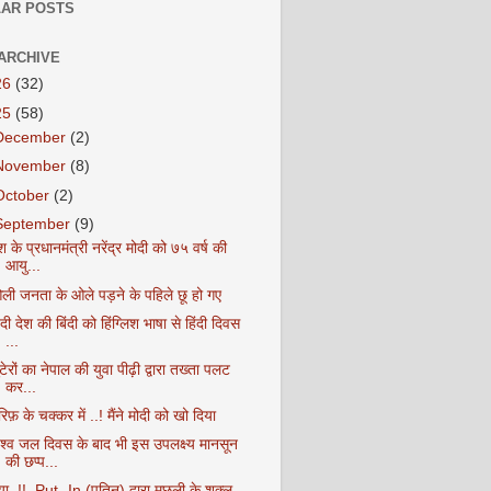
AR POSTS
ARCHIVE
26
(32)
25
(58)
December
(2)
November
(8)
October
(2)
September
(9)
श के प्रधानमंत्री नरेंद्र मोदी को ७५ वर्ष की
आयु...
ली जनता के ओले पड़ने के पहिले छू हो गए
ंदी देश की बिंदी को हिंग्लिश भाषा से हिंदी दिवस
...
टेरों का नेपाल की युवा पीढ़ी द्वारा तख्ता पलट
कर...
रिफ़ के चक्कर में ..! मैंने मोदी को खो दिया
िश्व जल दिवस के बाद भी इस उपलक्ष्य मानसून
की छप्प...
या..!!, Put- In (पुतिन) द्वारा मछली के शक्ल