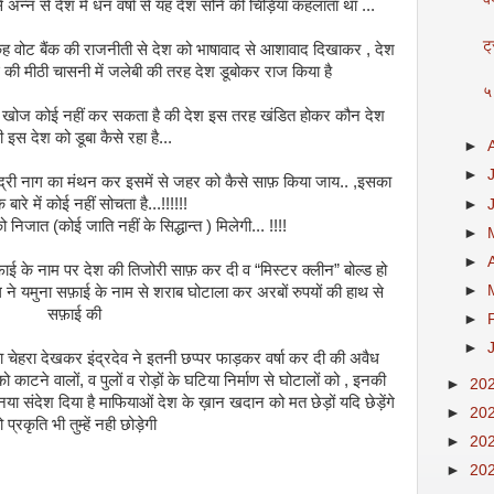
अन्न से देश में धन वर्षा से यह देश सोने की चिड़िया कहलाता था ...
ट्
कह वोट बैंक की राजनीती से देश को भाषावाद से आशावाद दिखाकर , देश
 की मीठी चासनी में जलेबी की तरह देश डूबोकर राज किया है
५
की खोज कोई नहीं कर सकता है की देश इस तरह खंडित होकर कौन देश
षी इस देश को डूबा कैसे रहा है...
►
►
मुंद्री नाग का मंथन कर इसमें से जहर को कैसे साफ़ किया जाय.. ,इसका
के बारे में कोई नहीं सोचता है...!!!!!!
►
निजात (कोई जाति नहीं के सिद्धान्त ) मिलेगी... !!!!
►
►
 सफ़ाई के नाम पर देश की तिजोरी साफ़ कर दी व “मिस्टर क्लीन” बोल्ड हो
►
 ने यमुना सफ़ाई के नाम से शराब घोटाला कर अरबों रुपयों की हाथ से
सफ़ाई की
►
►
 का चेहरा देखकर इंद्रदेव ने इतनी छप्पर फाड़कर वर्षा कर दी की अवैध
काटने वालों, व पुलों व रोड़ों के घटिया निर्माण से घोटालों को , इनकी
►
20
ा संदेश दिया है माफियाओं देश के ख़ान खदान को मत छेड़ों यदि छेड़ेंगे
►
20
ो प्रकृति भी तुम्हें नही छोड़ेगी
►
20
►
20