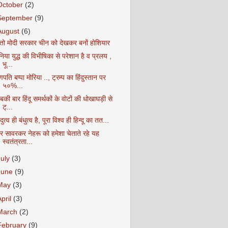
October
(2)
September
(9)
August
(6)
ेतो मोदी सरकार चीन को देखकर बनों होशियार
निया युद्ध की विभीषिका से परेशान है व प्रलय ,
भू...
पति बप्पा मोरिया .., ट्रम्प का हिंदुस्तान पर
५०%...
की बार हिंदू समर्थकों के वोटों की धोखाघड़ी से
ट्...
ंदुत्व ही बंधुत्व है, पूरा विश्व ही हिन्दू का तत...
ीर सावरकर नेहरू को हमेशा चेताते रहे यह
स्वतंत्रता...
July
(3)
June
(9)
May
(3)
April
(3)
March
(2)
February
(9)