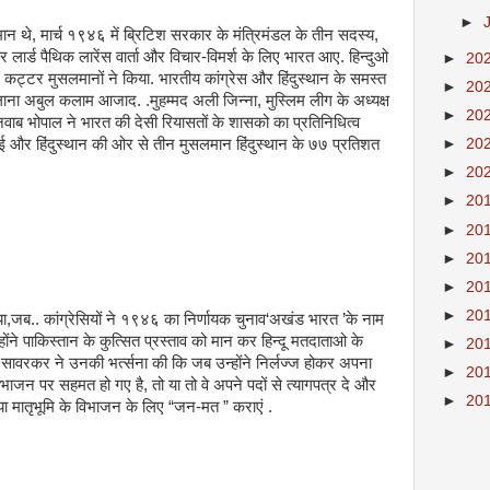
►
ान थे, मार्च १९४६ में ब्रिटिश सरकार के मंत्रिमंडल के तीन सदस्य,
और लार्ड पैथिक लारेंस वार्ता और विचार-विमर्श के लिए भारत आए. हिन्दुओ
►
20
तीन कट्टर मुसलमानों ने किया. भारतीय कांग्रेस और हिंदुस्थान के समस्त
►
20
 मौलाना अबुल कलाम आजाद. .मुहम्मद अली जिन्ना, मुस्लिम लीग के अध्यक्ष
►
20
! नवाब भोपाल ने भारत की देसी रियासतों के शासको का प्रतिनिधित्व
►
20
 और हिंदुस्थान की ओर से तीन मुसलमान हिंदुस्थान के ७७ प्रतिशत
►
20
►
20
►
20
►
20
►
20
►
20
िया,जब.. कांग्रेसियों ने १९४६ का निर्णायक चुनाव‘अखंड भारत ’के नाम
्होंने पाकिस्तान के कुत्सित प्रस्ताव को मान कर हिन्दू मतदाताओ के
►
20
र सावरकर ने उनकी भर्त्सना की कि जब उन्होंने निर्लज्ज होकर अपना
►
20
 विभाजन पर सहमत हो गए है, तो या तो वे अपने पदों से त्यागपत्र दे और
►
20
ड़े या मातृभूमि के विभाजन के लिए “जन-मत ” कराएं .