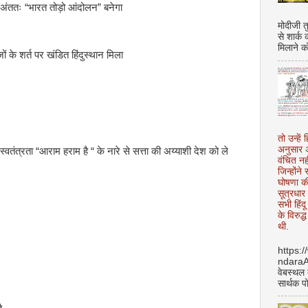
 अंततः “भारत तोड़ो आंदोलन” बनेगा
मोदीजी त
से शार्क
मिलाने क
ं के शर्त पर खंडित हिंदुस्थान मिला
तो उन्हें 
अनुसार अ
्वतंत्रता “आराम हराम है “ के नारे से सत्ता की अय्याशी देश को ले
वंचित नह
जिन्होंन
घोषणा क
सूत्रधार 
सभी हिंद
के विरुद्
थी.
https:
ndara
वेबस्थल
सार्थक प