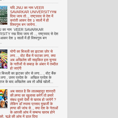
यदि JNU का नाम VEER
SAVARKAR UNIVERSITYरख
दिया जाय तो.., राष्ट्रवाद से देश में
क्रांती आकर देश ३ सालों में ही
विश्वगुरू बन जायेगा..
NU का नाम VEER SAVARKAR
ITY रख दिया जाय तो .., राष्ट्रवाद से देश
ती आकर देश ३ सालों में ही विश्वगुरू बन
..
योगी का बिजली का झटका ज़ोर से
लगा..., वोट बैंक में फटका लगा, क्या
अब अखिलेश की साइकिल इस चुनाव
के नतीजों से कबाड़ के अंबार में तब्दील
हो जाएंगी
 बिजली का झटका ज़ोर से लगा... , वोट बैंक
 लगा , उत्तर प्रदेश के अखिल प्रदेश के
राज के बाद अखिलेश अब तो आँखे खोलों...
अब सवाल है कि लालबहादुर शास्त्री
की ह्त्या का खुलासा करेगें तो हमारे
संबध दूसरे देशों से खराब हो जायेगें ?
लेकिन डॉ श्यामा प्रसाद मुखर्जी के
ह्त्या की जांच से.., क्या देश के नेताओं
के आपसी आंच में सम्बन्ध खराब होने
को, चूल्हे की आंच में डाल दिया