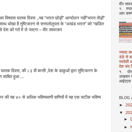
वीर सावर
१. श्या
आप कश्म
िश्वास घातक दिवस .,यह “भारत छोड़ों” आन्दोलन नहीं“भारत तोड़ों”
 साथ धोखा है तुष्टिकरण से सत्तालोलुपता के “अखंड भारत” को “खंडित
े देश को गर्त में ले जाएगा – वीर सावरकर
ज्यादा क
डंडे से
स्वदेशी
देश चंद द
क दिवस, की ८३ वी बरसी ,देश के डाकुओं द्वारा तुष्टिकरण के
१. दोस्त
अखबार मे
ण साबित हुआ ...
आईएएस अ
रकर की यह ४० से अधिक भविष्यवाणी वाणियों में यह एक सटीक भविष्य
BLOG 
►
20
▼
20
►
►