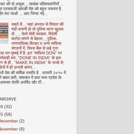
कर की दो अचूक.., सार्थक भविश्यवाणीयाँ ...
मा प्रसादजी आपकी देश को बहुत जरूरत है.
ीर मत जाओं .., आप जिन्दा नह...
कहते हैं.., जहां अपराध से रिश्वत की
मंडी बनानी हो तो पुलिस थाना खुलवा
दों ..., चेतो मोदी सरकार, विदेशी
कटोरा मांगने से बेहतर.., पुलिस-
नगरपालिका-बिल्डर व अन्य माफिया
संगठनों में, स्विस बैंक से कई गुना
ाला धन मुम्बई में है. इन “माफिया DON” पर
 कार्यवाही कर, “DONE IN INDIA” के इस
 धन से ही , “MAKE IN INDIA” के जज्बे से,
िनों में ही उन्नती करेगा...
ों देश की मार्मिक तस्वीर है , फरवरी २०१० में
ं खबर छपी, समाचार में छपा मध्य प्रदेश के
फसर दंपति अरविंद और टी...
ARCHIVE
26
(32)
25
(58)
December
(2)
November
(8)