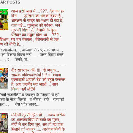
AR POSTS
आज इसी आड़ में ...???, देश का हर
दिन ..., प्रतिभा का भक्षक दिवस है ,
आरक्षण से राष्ट्र का भक्षण हो रहा है,
कंहा गई... गुरुकुल की परंपरा, जब
गुरु की शिक्षा से, विधार्थी के कुल
परिवार का उद्धार होता था ...??? ,
क्षण, घर बार बेचकर , बेरोजगारी से एक
 की नीति है....
आन्दोलन..., आरक्षण से राष्ट्र का भक्षण..,
्र का विकास दिवस नहीं ... , पतन दिवस बनते
ै... , २. रेलवे, छ...
वीर सावरकर की, !!!! दो अचूक..,
सार्थक भविश्यवाणीयाँ !!!! १. श्यामा
प्रसादजी आपकी देश को बहुत जरूरत
है. आप कश्मीर मत जाओं .., आप
जिन्दा नहीं लौटेंगें
 “गंदी राजनीती” व जवाहर के “जहर” से हमें
ारत के साथ छितरा– व भीतरा, राजे –रजवाड़ों
मिला . , देश “वीर सावर...
मोदीजी तुस्सी ग्रेट हो..., नवाब शरीफ
का आतंकवादियों से शार्क का गुरूर,
मोदी ने कर दिया चूर, अब हो गए हाथ
मिलाने को मजबूर ..., आतंकवादियों के