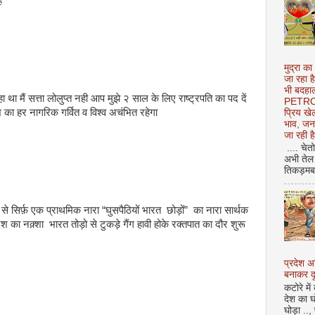
है
मुद्रा का
जा रहा ह
भी बदहाल
ा था मैं सत्ता लोलुप्त नही आप मुझे २ साल के लिए राष्ट्रपति का पद दें
PETROL
 का हर नागरिक गर्वित व विश्व अचंभित रहेगा
प्रिय ख
भाव, जन
जा रही ह
.... चेत
अभी तेल 
तिकड़मबाज
य से सिर्फ़ एक प्राथमिक नारा “घुसपैठियों भारत छोड़ों” का नारा सार्थक
श का नक़्शा भारत तोड़ो से टुकड़े गैंग हावी होके रक्तपात का दौर शुरू
प्रदेश 
बनाकर दू
कटोरे में
देश का घ
घोड़ा ..,