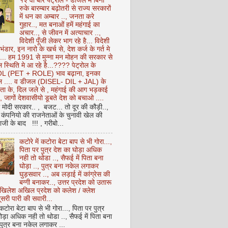
१२ वीं बार पेट्रोल - डीजल में बिना
रुके बारम्बार बढ़ोतरी से राज्य सरकारों
में धन का अम्बार .., जनता करे
गुहार.., मत बनाओं हमें महंगाई का
अचार.., से जीवन में अत्याचार ..,
विदेशी पूँजी लेकर भाग रहे है... विदेशी
 भंडार, इन नारो के खर्च से, देश कर्ज के गर्त मे
ै... हम 1991 से मुन्ना मन मोहन की सरकार से
 स्थिति मे आ रहे है...???? पेट्रोल के
 (PET + ROLE) भाव बढ़ाना, इनका
ेल .... व डीजल (DISEL- DIL + JAL) के
ता के, दिल जले से , महंगाई की आग भड़काई
ै, जागों देशवासीयो डूबते देश को बचाओ ....
ो मोदी सरकार.. , बजट... तो दूर की कौड़ी..,
कंपनियो की राजनेताओं के चुनावी खेल की
ी के बाद !!! , गरीबो...
कटोरे में कटोरा बेटा बाप से भी गोरा...,
पिता पर पुत्र देश का घोड़ा अधिक
नही तो थोडा .., सैफई में पिता बना
घोड़ा .., पुत्र बना नकेल लगाकर
घुड़सवार .., अब लड़ाई में कांग्रेस की
बग्गी बनाकर.., उत्तर प्रदेश को उतारू
अखिलेश अखिल प्रदेश को कलेश / क्लेश
सरी पारी की सवारी...
 कटोरा बेटा बाप से भी गोरा..., पिता पर पुत्र
ोड़ा अधिक नही तो थोडा .., सैफई में पिता बना
 पुत्र बना नकेल लगाकर ...