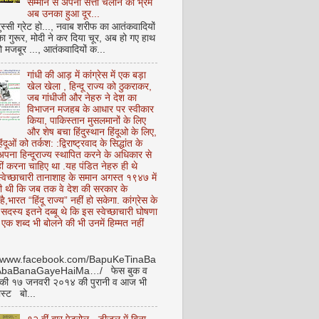
सम्मान से अपनी सत्ता चलाने का भ्रम
अब उनका हुआ दूर...
ुस्सी ग्रेट हो..., नवाब शरीफ का आतंकवादियों
 का गुरूर, मोदी ने कर दिया चूर, अब हो गए हाथ
ो मजबूर ..., आतंकवादियों क...
गांधी की आड़ में कांग्रेस में एक बड़ा
खेल खेला , हिन्दू राज्य को ठुकराकर,
जब गांधीजी और नेहरु ने देश का
विभाजन मजहब के आधार पर स्वीकार
किया, पाकिस्तान मुसलमानों के लिए
और शेष बचा हिंदुस्थान हिंदूओ के लिए,
हिंदूओं को तर्कश: :द्विराष्ट्रवाद के सिद्धांत के
पना हिन्दूराज्य स्थापित करने के अधिकार से
ीं करना चाहिए था .यह पंडित नेहरु ही थे
े स्वेच्छाचारी तानाशाह के समान अगस्त १९४७ में
ी थी कि जब तक वे देश की सरकार के
है,भारत “हिंदू राज्य” नहीं हो सकेगा. कांग्रेस के
ू सदस्य इतने दब्बू थे कि इस स्वेच्छाचारी घोषणा
ध एक शब्द भी बोलने की भी उनमें हिम्मत नहीं
//www.facebook.com/BapuKeTinaBa
AbaBanaGayeHaiMa…/ फेस बुक व
 की १७ जनवरी २०१४ की पुरानी व आज भी
ोस्ट बो...