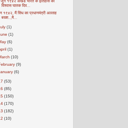
 जून १९४२ अखंड भारत के इतिहास का
विश्वास घातक दिव...
न १९४२, मैं सिंध का प्रधानमंत्री अल्लाह
बख्श..,मै...
July
(1)
June
(1)
May
(6)
April
(1)
March
(10)
February
(9)
January
(6)
17
(53)
16
(85)
15
(150)
14
(170)
13
(182)
12
(10)