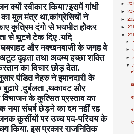
►
20
ाजन क्यों स्वीकार किया
?
इसमें गांधी
►
20
का मूल मंत्र था
,
कांग्रेसियों ने
►
20
ड़काए कृत्रिम दंगो से भयभीत होकर
►
20
ता से घुटने टेक दिए .यदि
▼
20
►
,
घबराहट और मक्खनबाजी के जगह वे
►
 अटूट दृढ़ता तथा अदम्य इच्छा शक्ति
►
▼
किस्तान का विचार छोड़ देता.
त
ुसार पंडित नेहरु ने इमानदारी के
वा
बुढापे
,
दुर्बलता
,
थकावट और
विभाजन के कुत्सित प्रस्ताव का
रा
 नया संघर्ष छेड़ने का दम नहीं रह
च
धाजनक कुर्सीयों पर उच्च पद-परिचय के
दे
्चय किया. इस प्रकार राजनितिक-