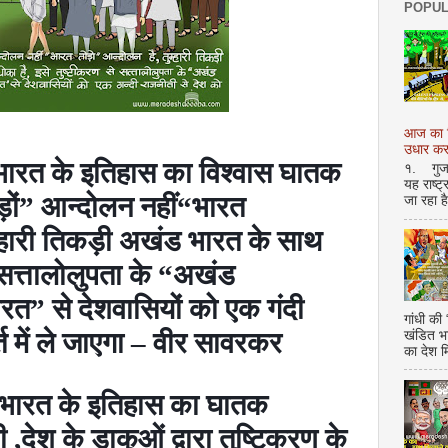
POPUL
आज का शि
उधार करण
रत के इतिहास का विश्वास घातक
१. गुजर 
यह राष्ट
ों
”
आन्दोलन नहीं
“
भारत
जा रहा ह
म्हारी तिकड़ी अखंड भारत के साथ
सत्तालोलुपता के
“
अखंड
ारत
”
से देशवासियों को एक गंदी
गांधी की
 में ले जाएगा
–
वीर सावरकर
खंडित भ
का देश 
भारत के इतिहास का घातक
ी
,
देश के डाकुओं द्वारा तुष्टिकरण के