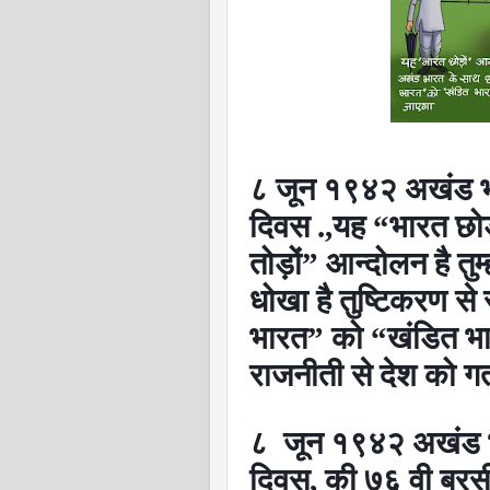
८ जून १९४२ अखंड भा
दिवस .
,
यह
“
भारत छोड़
तोड़ों
”
आन्दोलन है तु
धोखा है तुष्टिकरण से 
भारत
”
को
“
खंडित भ
राजनीती से देश को गर्त
८
जून १९४२ अखंड 
दिवस
,
की ७६ वी बरस