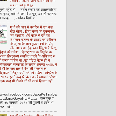
सम्मान से अपनी सत्ता चलाने का भ्रम
अब उनका हुआ दूर...
ुस्सी ग्रेट हो..., नवाब शरीफ का आतंकवादियों
 का गुरूर, मोदी ने कर दिया चूर, अब हो गए हाथ
ो मजबूर ..., आतंकवादियों क...
गांधी की आड़ में कांग्रेस में एक बड़ा
खेल खेला , हिन्दू राज्य को ठुकराकर,
जब गांधीजी और नेहरु ने देश का
विभाजन मजहब के आधार पर स्वीकार
किया, पाकिस्तान मुसलमानों के लिए
और शेष बचा हिंदुस्थान हिंदूओ के लिए,
हिंदूओं को तर्कश: :द्विराष्ट्रवाद के सिद्धांत के
पना हिन्दूराज्य स्थापित करने के अधिकार से
ीं करना चाहिए था .यह पंडित नेहरु ही थे
े स्वेच्छाचारी तानाशाह के समान अगस्त १९४७ में
ी थी कि जब तक वे देश की सरकार के
है,भारत “हिंदू राज्य” नहीं हो सकेगा. कांग्रेस के
ू सदस्य इतने दब्बू थे कि इस स्वेच्छाचारी घोषणा
ध एक शब्द भी बोलने की भी उनमें हिम्मत नहीं
//www.facebook.com/BapuKeTinaBa
AbaBanaGayeHaiMa…/ फेस बुक व
 की १७ जनवरी २०१४ की पुरानी व आज भी
ोस्ट बो...