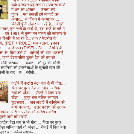
१२ वीं बार पेट्रोल - डीजल में बिना
रुके बारम्बार बढ़ोतरी से राज्य सरकारों
में धन का अम्बार .., जनता करे
गुहार.., मत बनाओं हमें महंगाई का
अचार.., से जीवन में अत्याचार ..,
विदेशी पूँजी लेकर भाग रहे है... विदेशी
 भंडार, इन नारो के खर्च से, देश कर्ज के गर्त मे
ै... हम 1991 से मुन्ना मन मोहन की सरकार से
 स्थिति मे आ रहे है...???? पेट्रोल के
 (PET + ROLE) भाव बढ़ाना, इनका
ेल .... व डीजल (DISEL- DIL + JAL) के
ता के, दिल जले से , महंगाई की आग भड़काई
ै, जागों देशवासीयो डूबते देश को बचाओ ....
ो मोदी सरकार.. , बजट... तो दूर की कौड़ी..,
कंपनियो की राजनेताओं के चुनावी खेल की
ी के बाद !!! , गरीबो...
कटोरे में कटोरा बेटा बाप से भी गोरा...,
पिता पर पुत्र देश का घोड़ा अधिक
नही तो थोडा .., सैफई में पिता बना
घोड़ा .., पुत्र बना नकेल लगाकर
घुड़सवार .., अब लड़ाई में कांग्रेस की
बग्गी बनाकर.., उत्तर प्रदेश को उतारू
अखिलेश अखिल प्रदेश को कलेश / क्लेश
सरी पारी की सवारी...
 कटोरा बेटा बाप से भी गोरा..., पिता पर पुत्र
ोड़ा अधिक नही तो थोडा .., सैफई में पिता बना
 पुत्र बना नकेल लगाकर ...