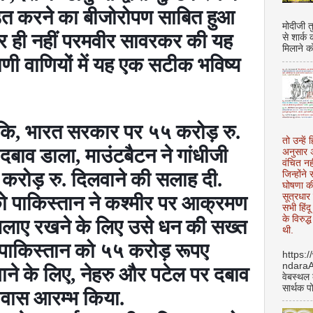
डित करने का बीजोरोपण साबित हुआ
मोदीजी त
 वीर ही नहीं परमवीर सावरकर की यह
से शार्क
मिलाने क
णी वाणियों में यह एक सटीक भविष्य
 कि
,
भारत सरकार पर ५५ करोड़ रु.
तो उन्हें 
 दबाव डाला
,
माउंटबैटन ने गांधीजी
अनुसार अ
वंचित नह
करोड़ रु. दिलवाने की सलाह दी.
जिन्होंन
घोषणा क
सूत्रधार 
 पाकिस्तान ने कश्मीर पर आक्रमण
सभी हिंद
के विरुद्
्ध चलाए रखने के लिए उसे धन की सख्त
थी.
े पाकिस्तान को ५५ करोड़ रूपए
https:
ndara
ाने के लिए
,
नेहरु और पटेल पर दबाव
वेबस्थल
सार्थक प
ास आरम्भ किया.