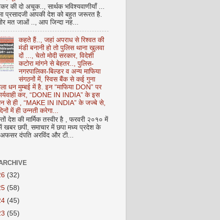
कर की दो अचूक.., सार्थक भविश्यवाणीयाँ ...
मा प्रसादजी आपकी देश को बहुत जरूरत है.
ीर मत जाओं .., आप जिन्दा नह...
कहते हैं.., जहां अपराध से रिश्वत की
मंडी बनानी हो तो पुलिस थाना खुलवा
दों ..., चेतो मोदी सरकार, विदेशी
कटोरा मांगने से बेहतर.., पुलिस-
नगरपालिका-बिल्डर व अन्य माफिया
संगठनों में, स्विस बैंक से कई गुना
ाला धन मुम्बई में है. इन “माफिया DON” पर
 कार्यवाही कर, “DONE IN INDIA” के इस
 धन से ही , “MAKE IN INDIA” के जज्बे से,
िनों में ही उन्नती करेगा...
ों देश की मार्मिक तस्वीर है , फरवरी २०१० में
ं खबर छपी, समाचार में छपा मध्य प्रदेश के
फसर दंपति अरविंद और टी...
ARCHIVE
26
(32)
25
(58)
24
(45)
23
(55)