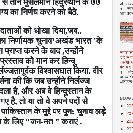
से तीन मुसलमान हिंदुस्थान के ७७
वीर सावर
१. श्या
ग्य का निर्णय करने को बैठे.
आप कश्म
 मतदाताओं को धोखा दिया
,
जब..
का निर्णायक चुनाव
‘
अखंड भारत
’
के
 प्राप्त करने के बाद
,
उन्होंने
ज्यादा क
डंडे से
प्रस्ताव को मान कर हिन्दू
स्वदेशी
देश चंद द
ज्जतापूर्वक विश्वासघात किया. वीर
१. दोस्त
अखबार मे
ना की कि जब उन्होंने निर्लज्ज
आईएएस अ
दला है
,
और अब वे हिन्दुस्तान के
BLOG 
गए है
,
तो या तो वे अपने पदों से
►
20
 पाकिस्तान के मुद्दे पर पुन: चुनाव लड़े
►
20
न के लिए
“
जन-मत
”
कराएं .
►
20
►
20