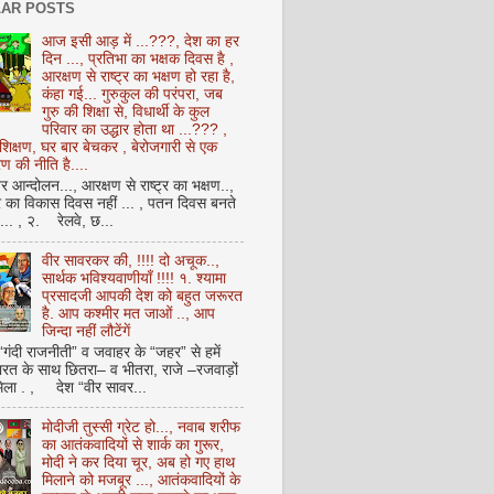
AR POSTS
आज इसी आड़ में ...???, देश का हर
दिन ..., प्रतिभा का भक्षक दिवस है ,
आरक्षण से राष्ट्र का भक्षण हो रहा है,
कंहा गई... गुरुकुल की परंपरा, जब
गुरु की शिक्षा से, विधार्थी के कुल
परिवार का उद्धार होता था ...??? ,
क्षण, घर बार बेचकर , बेरोजगारी से एक
 की नीति है....
आन्दोलन..., आरक्षण से राष्ट्र का भक्षण..,
्र का विकास दिवस नहीं ... , पतन दिवस बनते
ै... , २. रेलवे, छ...
वीर सावरकर की, !!!! दो अचूक..,
सार्थक भविश्यवाणीयाँ !!!! १. श्यामा
प्रसादजी आपकी देश को बहुत जरूरत
है. आप कश्मीर मत जाओं .., आप
जिन्दा नहीं लौटेंगें
 “गंदी राजनीती” व जवाहर के “जहर” से हमें
ारत के साथ छितरा– व भीतरा, राजे –रजवाड़ों
मिला . , देश “वीर सावर...
मोदीजी तुस्सी ग्रेट हो..., नवाब शरीफ
का आतंकवादियों से शार्क का गुरूर,
मोदी ने कर दिया चूर, अब हो गए हाथ
मिलाने को मजबूर ..., आतंकवादियों के