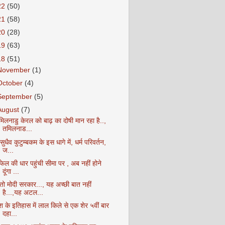
22
(50)
21
(58)
20
(28)
19
(63)
18
(51)
November
(1)
October
(4)
September
(5)
August
(7)
मिलनाडु केरल को बाढ़ का दोषी मान रहा है..,
तमिलनाड...
सुधैव कुटुम्बकम के इस धागे में, धर्म परिवर्तन,
ज...
फेल की धार पहुंची सीमा पर , अब नहीं होने
दूंगा ...
ेतो मोदी सरकार..., यह अच्छी बात नहीं
है...,यह अटल...
श के इतिहास में लाल किले से एक शेर ५वीं बार
दहा...