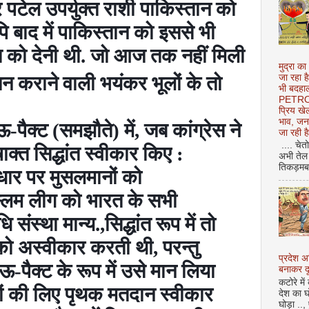
 पटेल उपर्युक्त राशी पाकिस्तान को
पि बाद में पाकिस्तान को इससे भी
को देनी थी. जो आज तक नहीं मिली
मुद्रा का
जा रहा ह
न कराने वाली भयंकर भूलों के तो
भी बदहाल
PETROL
प्रिय ख
भाव, जन
ैक्ट (समझौते) में
,
जब कांग्रेस ने
जा रही ह
.... चेत
ाक्त सिद्धांत स्वीकार किए :
अभी तेल 
तिकड़मबाज
धार पर मुसलमानों को
्लिम लीग को भारत के सभी
ि संस्था मान्य.
,
सिद्धांत रूप में तो
वाद को अस्वीकार करती थी
,
परन्तु
प्रदेश 
-पैक्ट के रूप में उसे मान लिया
बनाकर दू
कटोरे में
नों की लिए पृथक मतदान स्वीकार
देश का घ
घोड़ा ..,