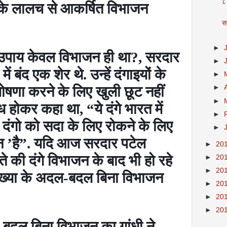
८
के लालच से आकर्षित विभाजन
स
►
ा उपाय केवल विभाजन ही था
?,
सरदार
►
ें बंद एक शेर थे. उन्हें दंगाइयों के
►
ोषणा करने के लिए खुली छूट नहीं
►
►
ुब्ध होकर कहा था
, “
ये दंगे भारत में
►
न दंगो को सदा के लिए रोकने के लिए
►
न
’
है
”.
यदि आज सरदार पटेल
►
20
ते की दंगे विभाजन के बाद भी हो रहे
►
20
►
20
ँख्या के अदल-बदल बिना विभाजन
►
20
►
20
►
20
बदल बिना विभाजन का गांधी ने