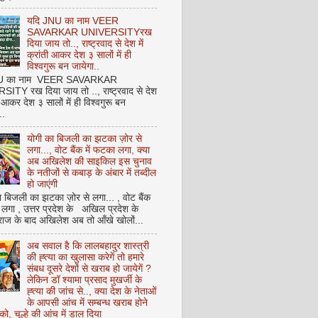
यदि JNU का नाम VEER
SAVARKAR UNIVERSITYरख
दिया जाय तो.., राष्ट्रवाद से देश में
क्रांती आकर देश ३ सालों में ही
विश्वगुरू बन जायेगा..
NU का नाम VEER SAVARKAR
ITY रख दिया जाय तो .., राष्ट्रवाद से देश
ती आकर देश ३ सालों में ही विश्वगुरू बन
..
योगी का बिजली का झटका ज़ोर से
लगा..., वोट बैंक में फटका लगा, क्या
अब अखिलेश की साइकिल इस चुनाव
के नतीजों से कबाड़ के अंबार में तब्दील
हो जाएंगी
 बिजली का झटका ज़ोर से लगा... , वोट बैंक
 लगा , उत्तर प्रदेश के अखिल प्रदेश के
राज के बाद अखिलेश अब तो आँखे खोलों...
अब सवाल है कि लालबहादुर शास्त्री
की ह्त्या का खुलासा करेगें तो हमारे
संबध दूसरे देशों से खराब हो जायेगें ?
लेकिन डॉ श्यामा प्रसाद मुखर्जी के
ह्त्या की जांच से.., क्या देश के नेताओं
के आपसी आंच में सम्बन्ध खराब होने
को, चूल्हे की आंच में डाल दिया