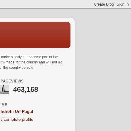
t make a party but become part of the
 I'm made for the country and will not let
 of the country be sold.
 PAGEVIEWS
463,168
 ME
hdrohi Urf Pagal
y complete profile