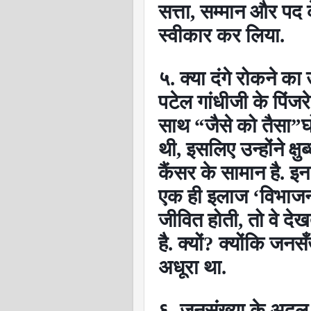
सत्ता
,
सम्मान और पद 
स्वीकार कर लिया.
५. क्या दंगे रोकने क
पटेल गांधीजी के पिंजरे म
साथ
“
जैसे को तैसा
”
घ
थी
,
इसलिए उन्होंने क्ष
कैंसर के सामान है. इ
एक ही इलाज
‘
विभाज
जीवित होती
,
तो वे देख
है. क्यों
?
क्योंकि जनस
अधूरा था.
६. जनसंख्या के अदल-