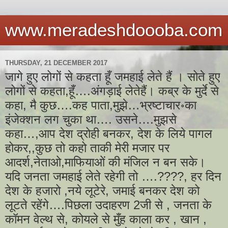
www.meradeshdoooba.com
THURSDAY, 21 DECEMBER 2017
जागे हुए लोगों से कहता हूँ जमहाई लेते हैं । सोते हुए
लोगों से कहता,हूँ….अंगड़ाई लेतेहैं। कब्र के मुर्दे से
कहा, मै कुछ….कह पाता,मुझे…भ्रष्टाचार॰का
इंजेक्शन लग चुका था…. उसने….मुझसे
कहा…,आप देश द्रोही बनकर, देश के लिये पागल
होकर,,कुछ तो कहो ताकी मेरी मजार पर
आदर्श,नेताओ,माफियाओं की मंजिल न बन सके।
यदि जनता जमहाई लेते रहेगी तो ….????, हर दिन
देश के हजारो ,नये लूटेरे, जमाई बनकर देश को
लूटते रहेंगे….पिछला उदाहरण 2जी से , जनता के
कॉमन वेल्थ से, कोयले से मुँह काला कर , खान ,