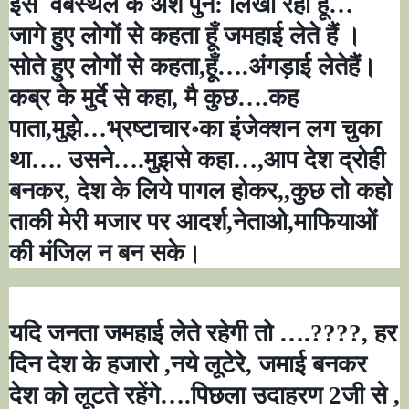
इस वेबस्थल के अंश पुन: लिखा रहा हूँ
…
जागे हुए लोगों से कहता हूँ जमहाई लेते हैं ।
सोते हुए लोगों से कहता
,
हूँ
….
अंगड़ाई लेतेहैं।
कब्र के मुर्दे से कहा
,
मै कुछ
….
कह
पाता
,
मुझे
…
भ्रष्टाचार॰का इंजेक्शन लग चुका
था
….
उसने
….
मुझसे कहा
…,
आप देश द्रोही
बनकर
,
देश के लिये पागल होकर
,,
कुछ तो कहो
ताकी मेरी मजार पर आदर्श
,
नेताओ
,
माफियाओं
की मंजिल न बन सके।
यदि जनता जमहाई लेते रहेगी तो
….????,
हर
दिन देश के हजारो
,
नये लूटेरे
,
जमाई बनकर
देश को लूटते रहेंगे
….
पिछला उदाहरण
2
जी से
,