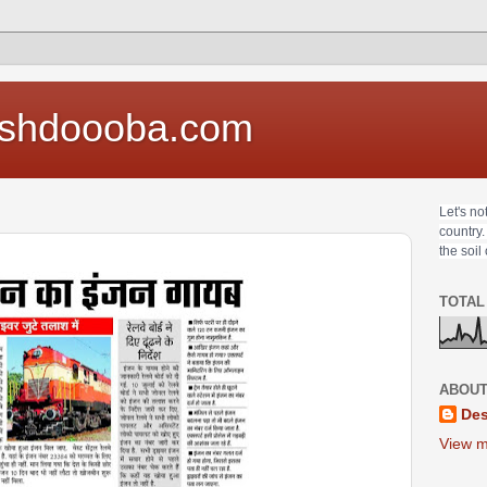
shdoooba.com
Let's no
country.
the soil
TOTAL
ABOUT
Des
View m