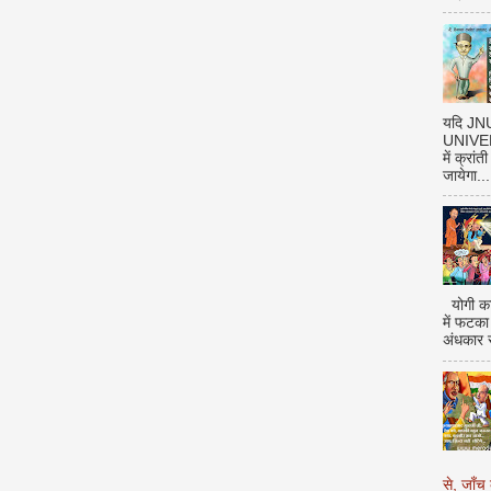
यदि J
UNIVERS
में क्रां
जायेगा...
योगी का
में फटका
अंधकार 
से, जाँच 