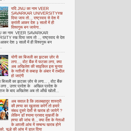
यदि JNU का नाम VEER
SAVARKAR UNIVERSITYरख
दिया जाय तो.., राष्ट्रवाद से देश में
क्रांती आकर देश ३ सालों में ही
विश्वगुरू बन जायेगा..
NU का नाम VEER SAVARKAR
ITY रख दिया जाय तो .., राष्ट्रवाद से देश
ती आकर देश ३ सालों में ही विश्वगुरू बन
..
योगी का बिजली का झटका ज़ोर से
लगा..., वोट बैंक में फटका लगा, क्या
अब अखिलेश की साइकिल इस चुनाव
के नतीजों से कबाड़ के अंबार में तब्दील
हो जाएंगी
 बिजली का झटका ज़ोर से लगा... , वोट बैंक
 लगा , उत्तर प्रदेश के अखिल प्रदेश के
राज के बाद अखिलेश अब तो आँखे खोलों...
अब सवाल है कि लालबहादुर शास्त्री
की ह्त्या का खुलासा करेगें तो हमारे
संबध दूसरे देशों से खराब हो जायेगें ?
लेकिन डॉ श्यामा प्रसाद मुखर्जी के
ह्त्या की जांच से.., क्या देश के नेताओं
के आपसी आंच में सम्बन्ध खराब होने
को, चूल्हे की आंच में डाल दिया