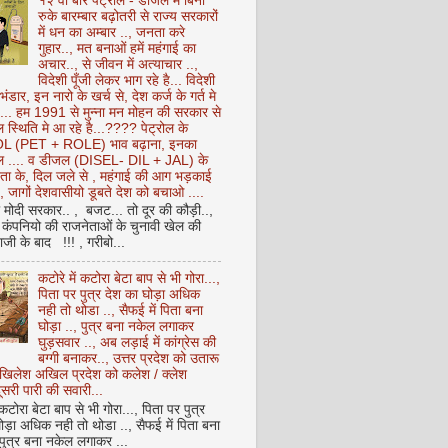
१२ वीं बार पेट्रोल - डीजल में बिना
रुके बारम्बार बढ़ोतरी से राज्य सरकारों
में धन का अम्बार .., जनता करे
गुहार.., मत बनाओं हमें महंगाई का
अचार.., से जीवन में अत्याचार ..,
विदेशी पूँजी लेकर भाग रहे है... विदेशी
 भंडार, इन नारो के खर्च से, देश कर्ज के गर्त मे
ै... हम 1991 से मुन्ना मन मोहन की सरकार से
 स्थिति मे आ रहे है...???? पेट्रोल के
 (PET + ROLE) भाव बढ़ाना, इनका
ेल .... व डीजल (DISEL- DIL + JAL) के
ता के, दिल जले से , महंगाई की आग भड़काई
ै, जागों देशवासीयो डूबते देश को बचाओ ....
ो मोदी सरकार.. , बजट... तो दूर की कौड़ी..,
कंपनियो की राजनेताओं के चुनावी खेल की
ी के बाद !!! , गरीबो...
कटोरे में कटोरा बेटा बाप से भी गोरा...,
पिता पर पुत्र देश का घोड़ा अधिक
नही तो थोडा .., सैफई में पिता बना
घोड़ा .., पुत्र बना नकेल लगाकर
घुड़सवार .., अब लड़ाई में कांग्रेस की
बग्गी बनाकर.., उत्तर प्रदेश को उतारू
अखिलेश अखिल प्रदेश को कलेश / क्लेश
सरी पारी की सवारी...
 कटोरा बेटा बाप से भी गोरा..., पिता पर पुत्र
ोड़ा अधिक नही तो थोडा .., सैफई में पिता बना
 पुत्र बना नकेल लगाकर ...