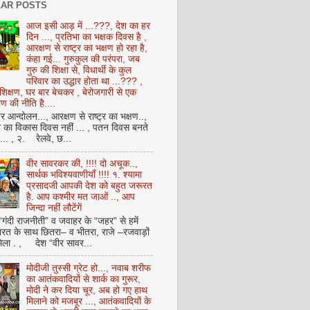
AR POSTS
आज इसी आड़ में ...???, देश का हर
दिन ..., प्रतिभा का भक्षक दिवस है ,
आरक्षण से राष्ट्र का भक्षण हो रहा है,
कंहा गई... गुरुकुल की परंपरा, जब
गुरु की शिक्षा से, विधार्थी के कुल
परिवार का उद्धार होता था ...??? ,
क्षण, घर बार बेचकर , बेरोजगारी से एक
 की नीति है....
आन्दोलन..., आरक्षण से राष्ट्र का भक्षण..,
्र का विकास दिवस नहीं ... , पतन दिवस बनते
ै... , २. रेलवे, छ...
वीर सावरकर की, !!!! दो अचूक..,
सार्थक भविश्यवाणीयाँ !!!! १. श्यामा
प्रसादजी आपकी देश को बहुत जरूरत
है. आप कश्मीर मत जाओं .., आप
जिन्दा नहीं लौटेंगें
 “गंदी राजनीती” व जवाहर के “जहर” से हमें
ारत के साथ छितरा– व भीतरा, राजे –रजवाड़ों
मिला . , देश “वीर सावर...
मोदीजी तुस्सी ग्रेट हो..., नवाब शरीफ
का आतंकवादियों से शार्क का गुरूर,
मोदी ने कर दिया चूर, अब हो गए हाथ
मिलाने को मजबूर ..., आतंकवादियों के