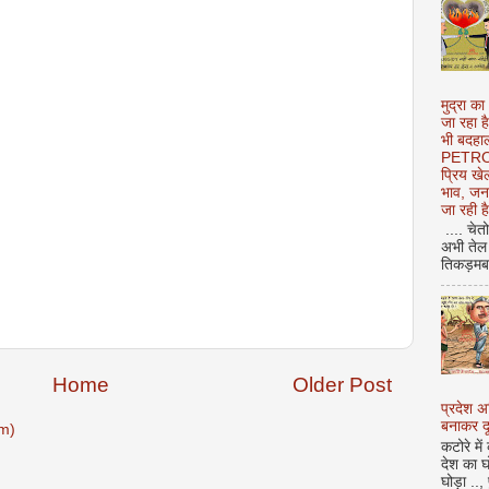
मुद्रा का
जा रहा ह
भी बदहाल
PETROL
प्रिय ख
भाव, जन
जा रही ह
.... चेत
अभी तेल 
तिकड़मबाज
Home
Older Post
प्रदेश 
बनाकर दू
m)
कटोरे में
देश का घ
घोड़ा ..,