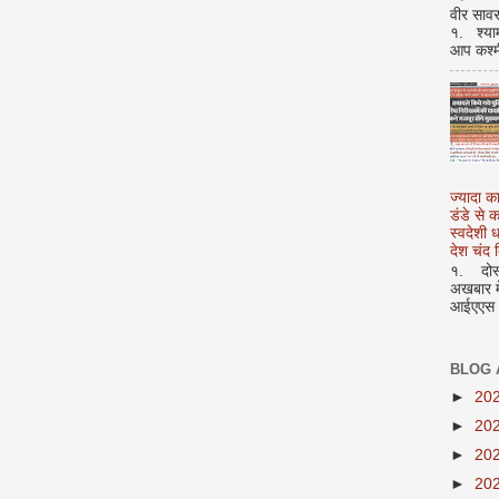
वीर सावर
१. श्या
आप कश्म
ज्यादा क
डंडे से
स्वदेशी
देश चंद द
१. दोस्त
अखबार मे
आईएएस अ
BLOG 
►
20
►
20
►
20
►
20