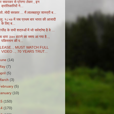
ीर सावरकर से प्रेरणा लेकर , इन
क्रांतिकारियों ने...
तो..मोदी सरकार ... मैं लालबहादुर शास्त्री ब...
ोलू: १८५७ में जब प्रथम बार भारत की आजादी
के लिए ब...
ंग्लैंड के सभी शत्रुओं में जो सर्वश्रेष्ठ है वे ...
ब धारा ३७० हटाने का समय आ गया है..,
पकिस्तान की प...
LEASE.., MUST WATCH FULL
VIDEO .., 70 YEARS TRUT...
June
(14)
May
(7)
April
(5)
March
(3)
February
(5)
January
(10)
15
(150)
14
(170)