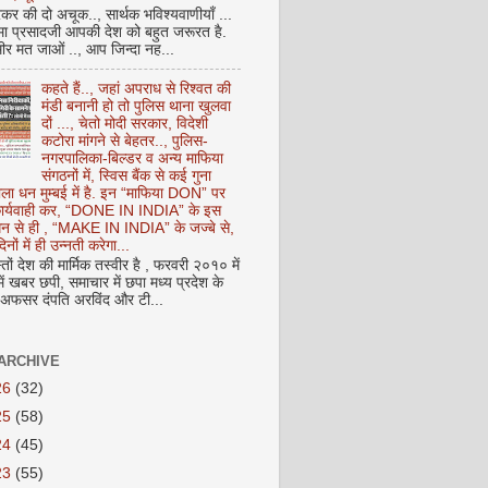
कर की दो अचूक.., सार्थक भविश्यवाणीयाँ ...
मा प्रसादजी आपकी देश को बहुत जरूरत है.
ीर मत जाओं .., आप जिन्दा नह...
कहते हैं.., जहां अपराध से रिश्वत की
मंडी बनानी हो तो पुलिस थाना खुलवा
दों ..., चेतो मोदी सरकार, विदेशी
कटोरा मांगने से बेहतर.., पुलिस-
नगरपालिका-बिल्डर व अन्य माफिया
संगठनों में, स्विस बैंक से कई गुना
ाला धन मुम्बई में है. इन “माफिया DON” पर
 कार्यवाही कर, “DONE IN INDIA” के इस
 धन से ही , “MAKE IN INDIA” के जज्बे से,
िनों में ही उन्नती करेगा...
ों देश की मार्मिक तस्वीर है , फरवरी २०१० में
ं खबर छपी, समाचार में छपा मध्य प्रदेश के
फसर दंपति अरविंद और टी...
ARCHIVE
26
(32)
25
(58)
24
(45)
23
(55)