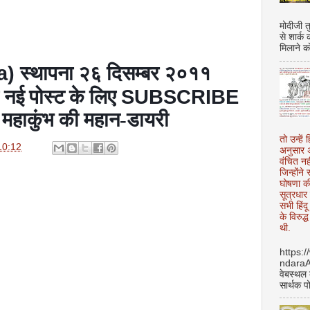
मोदीजी त
से शार्क
मिलाने क
ia)
स्थापना २६ दिसम्बर २०११
SUBSCRIBE
रा नई पोस्ट के लिए
 के महाकुंभ की महान-डायरी
तो उन्हें 
10:12
अनुसार अ
वंचित नह
जिन्होंन
घोषणा क
सूत्रधार 
सभी हिंद
के विरुद्
थी.
https:
ndara
वेबस्थल
सार्थक प