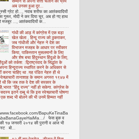
सम्मान से अपनी सत्ता चलाने का भ्रम
अब उनका हुआ दूर...
ुस्सी ग्रेट हो..., नवाब शरीफ का आतंकवादियों
 का गुरूर, मोदी ने कर दिया चूर, अब हो गए हाथ
ो मजबूर ..., आतंकवादियों क...
गांधी की आड़ में कांग्रेस में एक बड़ा
खेल खेला , हिन्दू राज्य को ठुकराकर,
जब गांधीजी और नेहरु ने देश का
विभाजन मजहब के आधार पर स्वीकार
किया, पाकिस्तान मुसलमानों के लिए
और शेष बचा हिंदुस्थान हिंदूओ के लिए,
हिंदूओं को तर्कश: :द्विराष्ट्रवाद के सिद्धांत के
पना हिन्दूराज्य स्थापित करने के अधिकार से
ीं करना चाहिए था .यह पंडित नेहरु ही थे
े स्वेच्छाचारी तानाशाह के समान अगस्त १९४७ में
ी थी कि जब तक वे देश की सरकार के
है,भारत “हिंदू राज्य” नहीं हो सकेगा. कांग्रेस के
ू सदस्य इतने दब्बू थे कि इस स्वेच्छाचारी घोषणा
ध एक शब्द भी बोलने की भी उनमें हिम्मत नहीं
//www.facebook.com/BapuKeTinaBa
AbaBanaGayeHaiMa…/ फेस बुक व
 की १७ जनवरी २०१४ की पुरानी व आज भी
ोस्ट बो...