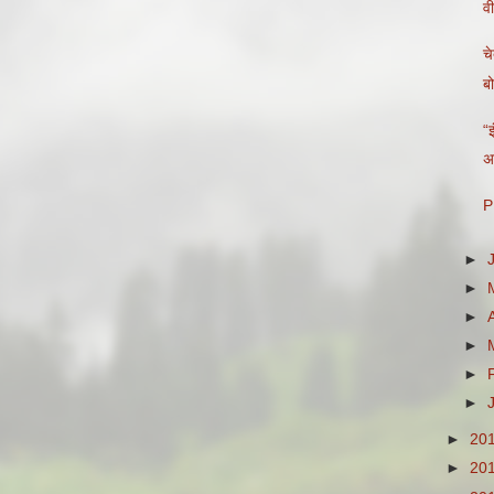
व
चे
ब
“इ
अ
P
►
►
►
►
►
►
►
20
►
20