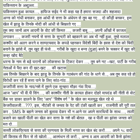
पाकिस्तान के अब्दुल्ला...
पाकिस्तान हुआ कायल..., हाफिज सईद ने भी कहा यह है हमारा सजदा और शहजादा
अन्ना को गांधी बनाकर, इस आंधी से सत्ता के अंधेपन से तुम बह गए
.., दो कौड़ी बनकर, इस
खेल में झाडू के तिनके मोदी की आंधी से बिखरते गए ...
तुम क्या जानों आम आदमी के वोट की किमत ..., कजरी बाबू ..., अपनी आँखों में काजल
लगाकर ..., कजरी नयनों से सत्ता के सुन्दरी को बहकाने का अब भी नहीं हुआ, तुम्हे मलाल
कश्मीर को अलग करने व साम्प्रयवाद के कपडे पहनकर विदेशी बिंदी के हवस से देश को चिंदी
बनाने के झांसे में, तुम खुद ही फंसे..., गरीबों के खुदा व बन्ना (दुल्हा) बनने के चक्कर में खुद की
कब्र खोद बैठे
धरना के नाम से बड़े घरानों को लोकसभा के टिकट देकर ..., तुम बने नट –खट, पार्टी के गरीब
नेताओं मे पैदा कर दी ख़ट-ख़ट ... की खटास
अब तिनके बिखरने के बाद झाडू के तिनके के गठबंधन की गांठ के धागे से.., अब तुम कह रहे हो
विरोधी कर रहें हैं सत्ता पाने के लिए सांठ-गांठ...
कजरीजी सत्ता के नाद/नशे में तुमने एक सुनहरा मौक़ा गंवा दिया...,
आज “आप” भी वी.पी सिंग…, की काश्मीर नीती के कायल होकर दोहरे मापदंड की नीती से वोट
बैंक पर डाका डालने के लिए “आप” “विशेष वर्ग ” के खेल का मलयुद्ध खेल रहे थे ….
केजरीवालजी…???, इस, नौटंकी से जनता के पेट की टंकी खाली कर , राजनीती की पूरी तल
कर , SMS के बहाने जनता को बुलावा देकर भी न आने पर अपने सारथियों के साथ…, ताली
बजाने का खाली पीली का खेल कर सत्ता के नशे की बोतल , खा व पीली का झांसा जनता को
मत दो….
सस्ती लोकप्रियता से सत्ता की प्रणयता के मिली भगत का खेल बंद करों….. अपने १८ वादों
की किताब तो फिर से तो खोलो..., आत्मंथन तो करों.., अन्ना व आम आदमी को कैसे झांसा