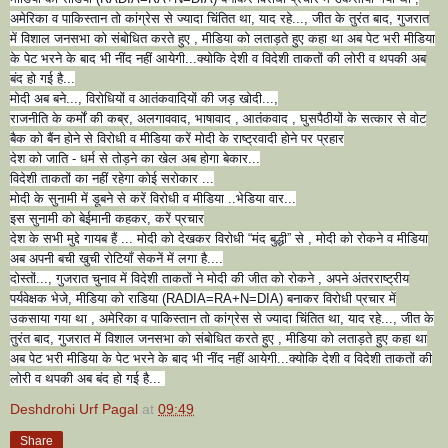
अमेरिका व पाकिस्तान तो कांग्रेस से ज्यादा चिंतित था, याद रहे..., जीत के तुरंत बाद, गुजरात
में विशाल जनसभा को संबोधित करते हुए , मीडिया को लताड़ते हुए कहा था अब पेट भरी मीडिया
के पेट भरने के बाद भी नींद नहीं आयेगी...क्योकि देशी व विदेशी ताकतों की लोरी व थपकी अब
बंद हो गई है...
मोदी अब बने..., विरोधियों व आतंकवादियों की जड़ खोदी...,
राजनीति के कर्मों की कब्र, अलगाववाद, भाषावाद , आतंकवाद , घुसपैठीयों के सत्कार से वोट
बैक को बैंन होने से विरोधी व मीडिया करें मोदी के राष्ट्रवादी होने पर प्रहार
देश को जाति - धर्म से तोड़ने का खेल अब होगा बेकार...
विदेशी ताकतों का नहीं रहेगा कोई सरोकार ...
मोदी के सुनामी में डूबने से करें विरोधी व मीडिया ..भेडिया वार...
इस सुनामी को बेईमानी कहकर, करें प्रचार
देश के सभी मुद्दे गायब हैं ... मोदी को देखकर विरोधी “मंद बुद्धी” से , मोदी को रोकने व मीडिया
अब अपनी बची खुची रोटियाँ सेकनें में लगा है....
दोस्तों..., गुजरात चुनाव में विदेशी ताकतों ने मोदी की जीत को रोकने , अपने अंतरराष्ट्रीय
पर्यवेक्षक भेजे, मीडिया को राडिया (RADIA=RA+N=DIA) बनाकर विरोधी प्रचार में
उकसाया गया था , अमेरिका व पाकिस्तान तो कांग्रेस से ज्यादा चिंतित था, याद रहे..., जीत के
तुरंत बाद, गुजरात में विशाल जनसभा को संबोधित करते हुए , मीडिया को लताड़ते हुए कहा था
अब पेट भरी मीडिया के पेट भरने के बाद भी नींद नहीं आयेगी...क्योकि देशी व विदेशी ताकतों की
लोरी व थपकी अब बंद हो गई है...
Deshdrohi Urf Pagal
at
09:49
Share