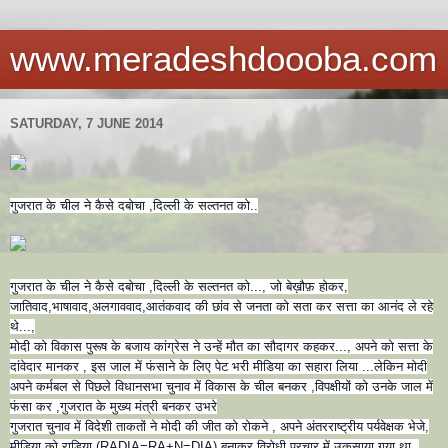
www.meradeshdoooba.com
SATURDAY, 7 JUNE 2014
गुजरात के चील ने कैसे दबोचा ,दिल्ली के सल्तनत को..
गुजरात के चील ने कैसे दबोचा ,दिल्ली के सल्तनत को..., जो बेख़ौफ़ होकर,
जातिवाद,भाषावाद,अलगाववाद,आ
तंकवाद की छांव से जनता को सता कर सत्ता का आनंद ले रहे
थे...,
मोदी को विकास पुरूष के बजाय कांग्रेस ने उन्हें मौत का सौदागर कहकर..., अपने को सत्ता के
दांवेदार मानकर , इस जाल में फंसाने के लिए पेट भरी मीडिया का सहारा लिया ...लेकिन मोदी
अपने कर्मबल से पिछले विधानसभा चुनाव में विकास के चील बनकर ,विपक्षीयों को
उनके जाल में
फंसा कर ,गुजरात के मुख्य मंत्री बनकर उभरे
गुजरात चुनाव में विदेशी ताकतों ने मोदी की जीत को रोकने , अपने अंतरराष्ट्रीय पर्यवेक्षक भेजे,
मीडिया को राडिया (RADIA=RA+N=DIA) बनाकर विरोधी प्रचार में उकसाया गया था ,