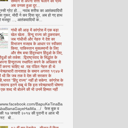
सम्मान से अपनी सत्ता चलाने का भ्रम
अब उनका हुआ दूर...
ुस्सी ग्रेट हो..., नवाब शरीफ का आतंकवादियों
 का गुरूर, मोदी ने कर दिया चूर, अब हो गए हाथ
ो मजबूर ..., आतंकवादियों क...
गांधी की आड़ में कांग्रेस में एक बड़ा
खेल खेला , हिन्दू राज्य को ठुकराकर,
जब गांधीजी और नेहरु ने देश का
विभाजन मजहब के आधार पर स्वीकार
किया, पाकिस्तान मुसलमानों के लिए
और शेष बचा हिंदुस्थान हिंदूओ के लिए,
हिंदूओं को तर्कश: :द्विराष्ट्रवाद के सिद्धांत के
पना हिन्दूराज्य स्थापित करने के अधिकार से
ीं करना चाहिए था .यह पंडित नेहरु ही थे
े स्वेच्छाचारी तानाशाह के समान अगस्त १९४७ में
ी थी कि जब तक वे देश की सरकार के
है,भारत “हिंदू राज्य” नहीं हो सकेगा. कांग्रेस के
ू सदस्य इतने दब्बू थे कि इस स्वेच्छाचारी घोषणा
ध एक शब्द भी बोलने की भी उनमें हिम्मत नहीं
//www.facebook.com/BapuKeTinaBa
AbaBanaGayeHaiMa…/ फेस बुक व
 की १७ जनवरी २०१४ की पुरानी व आज भी
ोस्ट बो...