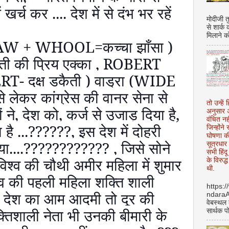
ं खर्च कर .... देश में से दंभ भर रहें
मोदीजी त
से शार्क
मिलाने क
AW + WHOOL=
कच्चा झाँसा )
ती की प्रिय एक्का
, ROBERT
ERT-
दक्ष डकैती ) वाड्रा (
WIDE
े लेकर कांग्रेस की वानर सेना से
तो उन्हें 
ं ने
,
देश को
,
कर्ज से उजाड़ दिया है
,
अनुसार अ
वंचित नह
है ...
??????,
इस देश में दोहरी
जिन्होंन
घोषणा क
ा....
???????????? ,
जिसे सोने
सूत्रधार 
सभी हिंद
विश्व की चौथी अमीर महिला में शुमार
के विरुद्
थी.
व की पहली महिला शक्ति शाली
https:
देश का आम आदमी तो दूर की
ndara
वेबस्थल
क्तिशाली नेता भी उनकी बीमारी के
सार्थक प