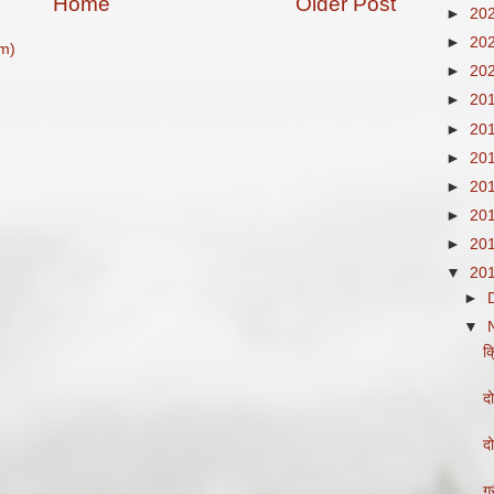
Home
Older Post
►
20
►
20
m)
►
20
►
20
►
20
►
20
►
20
►
20
►
20
▼
20
►
▼
क
दो
दो
ग