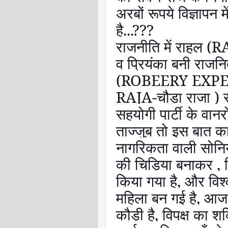
अरबों रूपये विज्ञापन मे
है...
???
राजनीति में राहुल (
R
व प्रियंका बनी राजनि
(ROBEERY EXP
RAJA-
चौड़ा राजा ) स
सहयोगी पार्टी के वानरो
ताज्जुब तो इस बात का 
नागरिकता वाली सोनिय
की चिड़िया बनाकर
,
किया गया है
,
और विश्
महिला बन गई है
,
आज 
कौड़ी है
,
विपक्ष का श