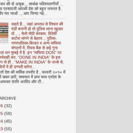
कर की दो अचूक.., सार्थक भविश्यवाणीयाँ ...
मा प्रसादजी आपकी देश को बहुत जरूरत है.
ीर मत जाओं .., आप जिन्दा नह...
कहते हैं.., जहां अपराध से रिश्वत की
मंडी बनानी हो तो पुलिस थाना खुलवा
दों ..., चेतो मोदी सरकार, विदेशी
कटोरा मांगने से बेहतर.., पुलिस-
नगरपालिका-बिल्डर व अन्य माफिया
संगठनों में, स्विस बैंक से कई गुना
ाला धन मुम्बई में है. इन “माफिया DON” पर
 कार्यवाही कर, “DONE IN INDIA” के इस
 धन से ही , “MAKE IN INDIA” के जज्बे से,
िनों में ही उन्नती करेगा...
ों देश की मार्मिक तस्वीर है , फरवरी २०१० में
ं खबर छपी, समाचार में छपा मध्य प्रदेश के
फसर दंपति अरविंद और टी...
ARCHIVE
26
(32)
25
(58)
24
(45)
23
(55)