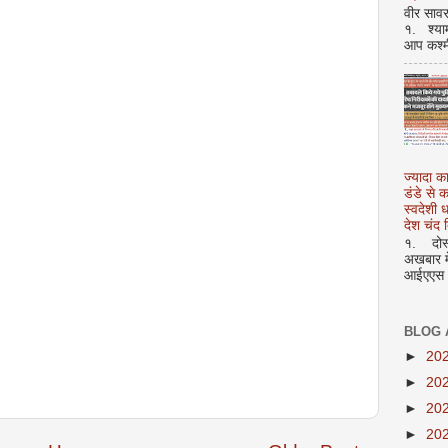
वीर सावर
१. श्या
आप कश्म
ज्यादा क
डंडे से
स्वदेशी
देश चंद द
१. दोस्त
अखबार मे
आईएएस अ
BLOG 
►
20
►
20
►
20
►
20