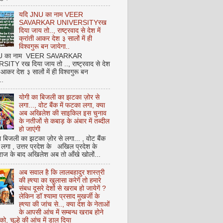
यदि JNU का नाम VEER
SAVARKAR UNIVERSITYरख
दिया जाय तो.., राष्ट्रवाद से देश में
क्रांती आकर देश ३ सालों में ही
विश्वगुरू बन जायेगा..
NU का नाम VEER SAVARKAR
ITY रख दिया जाय तो .., राष्ट्रवाद से देश
ती आकर देश ३ सालों में ही विश्वगुरू बन
..
योगी का बिजली का झटका ज़ोर से
लगा..., वोट बैंक में फटका लगा, क्या
अब अखिलेश की साइकिल इस चुनाव
के नतीजों से कबाड़ के अंबार में तब्दील
हो जाएंगी
 बिजली का झटका ज़ोर से लगा... , वोट बैंक
 लगा , उत्तर प्रदेश के अखिल प्रदेश के
राज के बाद अखिलेश अब तो आँखे खोलों...
अब सवाल है कि लालबहादुर शास्त्री
की ह्त्या का खुलासा करेगें तो हमारे
संबध दूसरे देशों से खराब हो जायेगें ?
लेकिन डॉ श्यामा प्रसाद मुखर्जी के
ह्त्या की जांच से.., क्या देश के नेताओं
के आपसी आंच में सम्बन्ध खराब होने
को, चूल्हे की आंच में डाल दिया