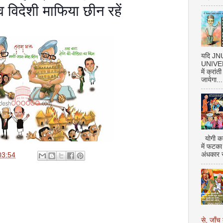
व विदेशी माफिया छीन रहें
यदि J
UNIVERS
में क्रां
जायेगा...
योगी का
में फटका
अंधकार 
03:54
से, जाँच 