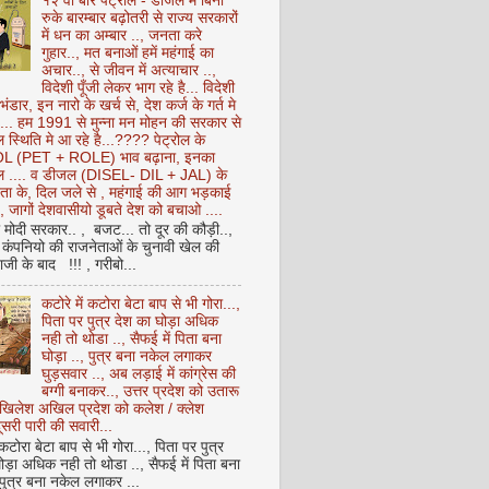
१२ वीं बार पेट्रोल - डीजल में बिना
रुके बारम्बार बढ़ोतरी से राज्य सरकारों
में धन का अम्बार .., जनता करे
गुहार.., मत बनाओं हमें महंगाई का
अचार.., से जीवन में अत्याचार ..,
विदेशी पूँजी लेकर भाग रहे है... विदेशी
 भंडार, इन नारो के खर्च से, देश कर्ज के गर्त मे
ै... हम 1991 से मुन्ना मन मोहन की सरकार से
 स्थिति मे आ रहे है...???? पेट्रोल के
 (PET + ROLE) भाव बढ़ाना, इनका
ेल .... व डीजल (DISEL- DIL + JAL) के
ता के, दिल जले से , महंगाई की आग भड़काई
ै, जागों देशवासीयो डूबते देश को बचाओ ....
ो मोदी सरकार.. , बजट... तो दूर की कौड़ी..,
कंपनियो की राजनेताओं के चुनावी खेल की
ी के बाद !!! , गरीबो...
कटोरे में कटोरा बेटा बाप से भी गोरा...,
पिता पर पुत्र देश का घोड़ा अधिक
नही तो थोडा .., सैफई में पिता बना
घोड़ा .., पुत्र बना नकेल लगाकर
घुड़सवार .., अब लड़ाई में कांग्रेस की
बग्गी बनाकर.., उत्तर प्रदेश को उतारू
अखिलेश अखिल प्रदेश को कलेश / क्लेश
सरी पारी की सवारी...
 कटोरा बेटा बाप से भी गोरा..., पिता पर पुत्र
ोड़ा अधिक नही तो थोडा .., सैफई में पिता बना
 पुत्र बना नकेल लगाकर ...