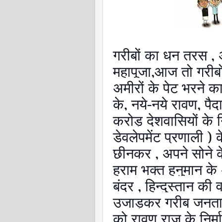
गरीबों का धन तरस
,
महापूजा
,
आज तो गरीबो
अमीरों के पेट भरने क
के
,
नये-नये रावण
,
पैद
करोड़ देशवासियों के न
डेवलेपमेंट प्रणाली )
छीनकर
,
अपने सोने के
हराम भक्त हनुमान क
बंदर
,
हिन्दुस्तान की
उजाड़कर गरीब जनता 
को रावण राज के निर्म