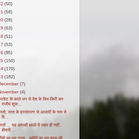
22
(50)
21
(58)
20
(28)
19
(63)
18
(51)
17
(53)
16
(85)
15
(150)
14
(170)
13
(182)
December
(7)
November
(4)
्रिकेट के काले धन से देश के किर-किरी कर
राजीव शुक...
स्तो, सत्ता के हस्तांतरण से आजादी के नाम से
वि...
स्तों ... यह आपकी थाली में जहर ही नहीं..
बीमारी ...
रीबों का धन तरस , अमीरों का धन बरस की