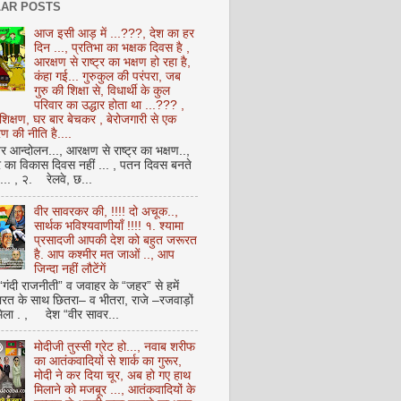
AR POSTS
आज इसी आड़ में ...???, देश का हर
दिन ..., प्रतिभा का भक्षक दिवस है ,
आरक्षण से राष्ट्र का भक्षण हो रहा है,
कंहा गई... गुरुकुल की परंपरा, जब
गुरु की शिक्षा से, विधार्थी के कुल
परिवार का उद्धार होता था ...??? ,
क्षण, घर बार बेचकर , बेरोजगारी से एक
 की नीति है....
आन्दोलन..., आरक्षण से राष्ट्र का भक्षण..,
्र का विकास दिवस नहीं ... , पतन दिवस बनते
ै... , २. रेलवे, छ...
वीर सावरकर की, !!!! दो अचूक..,
सार्थक भविश्यवाणीयाँ !!!! १. श्यामा
प्रसादजी आपकी देश को बहुत जरूरत
है. आप कश्मीर मत जाओं .., आप
जिन्दा नहीं लौटेंगें
 “गंदी राजनीती” व जवाहर के “जहर” से हमें
ारत के साथ छितरा– व भीतरा, राजे –रजवाड़ों
मिला . , देश “वीर सावर...
मोदीजी तुस्सी ग्रेट हो..., नवाब शरीफ
का आतंकवादियों से शार्क का गुरूर,
मोदी ने कर दिया चूर, अब हो गए हाथ
मिलाने को मजबूर ..., आतंकवादियों के