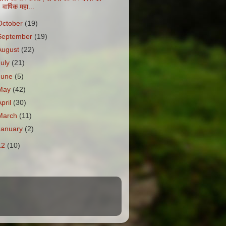
वार्षिक महा...
October
(19)
September
(19)
August
(22)
July
(21)
June
(5)
May
(42)
April
(30)
March
(11)
January
(2)
12
(10)