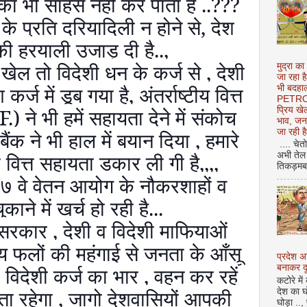
 का भी साहस नहीं कर पाता है ..
???
के प्रति दरियादिली न होने से
,
देश
की हरयाली उजाड़ दी है..
,
खेल तो विदेशी धन के कर्ज से
,
देशी
मुद्रा का
जा रहा ह
कर्ज में डूब गया है
,
अंतर्राष्टीय वित्त
भी बदहाल
PETROL
F.)
ने भी हमें सहायता देने में संकोच
प्रिय ख
भाव, जन
जा रही ह
 बैंक ने भी हाल में बयान दिया
,
हमारे
.... चेत
ी वित्त सहायता डकार ली गी है
,,,,
अभी तेल 
तिकड़मबाज
 ७ वे वेतन आयोग के नौकरशाहों व
काने में खर्च हो रही है...
 सरकार
,
देशी व विदेशी माफियाओं
्य फलों की महंगाई से जनता के आँसू
प्रदेश 
 विदेशी कर्ज का भार
,
वहन कर रहें
बनाकर दू
कटोरे में
ता रहेगा
,
जागो देशवासियों आपकी
देश का घ
घोड़ा ..,