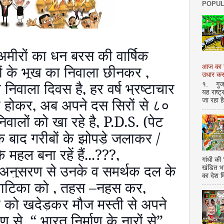
POPUL
अमीरों का धन बरस की वार्षिक
ं के भूख का निवाला छीनकर
,
आज का शि
उधार करण
ा निवाला दिवस है
,
हर वर्ष भ्रष्टाचार
१. गुजर 
यह राष्ट
ा होकर
,
अब अपने दस सिरों से ८०
जा रहा ह
िवालों को खा रहे है
, P.D.S. (
पेट
 के बाद गरीबों के झोपड़े जलाकर /
 महल बना रहें हैं...
???,
गांधी की
े अनुसरण से उनके व समर्थक
दल के
खंडित भ
का देश 
 वाटिका को
,
तहस
–
नहस कर
,
को खदेड़कर मौज मस्ती से अपने
ाण से
, “
भारत निर्माण के नारों से
”