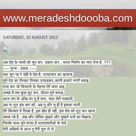
www.meradeshdoooba.com
SATURDAY, 10 AUGUST 2013
अब देश के रूपये को चुग कर, डकार कर.. भारत निर्माण का नारा देना है..???
----- मुन्ना - उवाच ------
चल चुग जा रे पंछी ये देश है, भ्रष्टाचार का खजाना,
तुने देश का तिनका तिनका उजाडकर,अपनी हजारो नगरी बसाइ,
मजा कर जो किसानो के मेहनत तेरे काम आइ,
अच्छा है सब कुछ लूट कर, दौलत तुने कमाइ,
आज जग के आँख का तु है तारा, चाल तेरी मतवाली,
अब ना भूल इस बाग को, अब तू और तू ही है इसका माली,
तेरे किस्मत मे लिखा है, इस खेत ही नही, इस देश को लूट कर खाना,
चमक रहे है , पंख और टोपिया तुम्हारे और तुम्हारे धनों का मैखाना,
जिनके साथ तुने लगाए है भ्रष्टाचारीओ के मेले,
मेरी अखियो से आज तू मेरी दुवा ले ले,