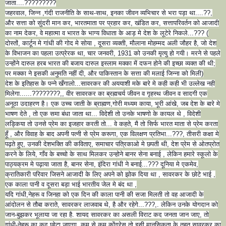
जाता....?????????
जहरवाल, जिन्न ,गंदी राजनीति के साथ-साथ, इनका जीवन व्यभिचार से भरा पड़ा था....??,
और सत्ता को सुंदरी मान कर, भारतमाता पर प्रहार कर, खंडित कर, सत्तापरिवर्तन को आजादी
का नाम देकर, वे महात्मा व भारत के भाग्य विधाता के आड़ मे दे
श के लूटेरे निकले...??? (
दोस्तों, कार्टून मे गांधी की गोद मे सोया , दूसरा व्यक्ती, मौलाना मोहम्मद अली जौहर है, जो देश
के विभाजन का पहला उत्प्रेरक था, चार जनवरी, 1931 को उनकी मृत्यु हो गयी। मरने से पहले
उन्होंने दारुल हरब भारत की बजाय दारुल इस्लाम मक्का में दफन होने की इच्छा व्यक्त की थी;
पर मक्का ने इसकी अनुमति नहीं दी, और पाकिस्तान के सत्ता की मलाई जिन्ना को मिली)
देश के इतिहास के पन्ने खँगालो...सावरकर की अययाशी मके बारे मे कही कही भी उल्लेख नही
मिलेगा......????????,, वीर सावरकर का ब्रह्मचर्य जीवन व गृहस्थ जीवन व सादगी एक
अनूठा उदाहरण है। एक उच्च जाती के ब्राह्मण,गोरी मध्यम काया, भूरी आंखे, जब देश के बारे मे
भाषण देते , तो एक समा बंधा जाता था... विदेशी तो उनके भाषणो के कायल थे , विदेशी
लड्किया तो उनसे प्रेम का इजहार करती तो... वे कहते, मै तो सिर्फ भारत माता से प्रेम करता
हूँ , और विवाह के बाद अपनी पत्नी से प्रेम करूगा, एक विलक्षण प्रतिभा...???, तीसरी कक्षा मे
पढ़ते हुए, उनकी देशभक्ति की कविताए, समाचार पत्रिकाओ मे छपती थी, देश प्रेम से ओतप्रोत
करने के लिये, गाँव के बच्चो के साथ मिलकर उन्होने बानर सेना बनाई , लेकिन हमारे स्कूलो के
पाठ्यक्रम मे पढ़ाया जाता है, बानर सेना, इंदिरा गांधी ने बनाई...??? दूनिया मे एकमेव,
क्रातिकारी परिवार जिसने आजादी के लिए अपने को झोक दिया था , सावरकर के छोटे भाई ,
एक काला पानी व दूसरा बड़ा भाई भारतीय जेल मे बंद था ,
यदि गांधी,नेहरू व जिनहा को एक दिन की काला पानी की सजा मिलती तो वह आजादी के
आंदोलन से तौबा कराते, सावरकर लाजवाब थे, है और रहेगे...???,. लेकिन उनके योगदान को
जान-बुझकर भूलाया जा रहा है. शायद सावरकर का असली विराट कद जनता जान जाए, तो
गांधी-नेहरू का कद छोटा जाएगा. कम से कम कोंग्रेस तो इसी मानसिकता के तहत सावरकर का