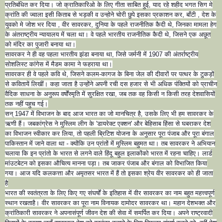
प्रतिबंधित कर दिया। जो क्रातिकारिओ के लिए गीता साबित हुई, याद रहे शहीद भगत सिग मे
क्रांति की ज्वाला इसी किताब से भड़की व उन्होने चोरी छुपे इसका प्रकाशन कर, बाँटी , देश के
युवको मे जोश भर दिया , वीर सावरकर, दुनिया के पहले राजनीतिक कैदी थे, जिनका मामला हेग
के अंतराष्ट्रीय न्यायालय में चला था। वे पहले भारतीय राजनीतिक कैदी थे, जिसने एक अछूत
को मंदिर का पुजारी बनाया था।
सावरकर ने ही वह पहला भारतीय झंडा बनाया था, जिसे जर्मनी में 1907 की अंतर्राष्ट्रीय
सोशलिस्ट कांगेस में मैडम कामा ने फहराया था।
सावरकर ही वे पहले कवि थे, जिसने कलम-कागज के बिना जेल की दीवारों पर पत्थर के टुकड़ों
से कवितायें लिखीं। कहा जाता है उन्होंने अपनी रची दस हजार से भी अधिक पंक्तियों को प्राचीन
वैदिक साधना के अनुरूप वर्षोंस्मृति में सुरक्षित रखा, जब तक वह किसी न किसी तरह देशवासियों
तक नहीं पहुच गई।
सन् 1947 में विभाजन के बाद आज भारत का जो मानचित्र है, उसके लिए भी हम सावरकर के
ऋणी हैं। जबकांग्रेस ने मुस्लिम लीग के 'डायरेक्ट एक्शन' और बेहिसाब हिंसा से घबराकर देश
का विभाजन स्वीकार कर लिया, तो पहली ब्रिटिश योजना के अनुसार पूरा पंजाब और पूरा बंगाल
पाकिस्तान में जाने वाला था - क्योंकि उन प्रांतों में मुस्लिम बहुमत था। तब सावरकर ने अभियान
चलाया कि इन प्रांतो के भारत से लगने वाले हिंदू बहुल इलाकोंको भारत में रहना चाहिए। लार्ड
मांउटबेटन को इसका औचित्य मानना पड़ा। तब जाकर पंजाब और बंगाल को विभाजित किया
गया। आज यदि कलकत्ता और अमृतसर भारत में हैं तो इसका श्रेय वीर सावरकर को ही जाता
है
भारत की स्वतंत्रता के लिए किए गए संघर्षों के इतिहास में वीर सावरकर का नाम बहुत महत्त्वपूर्ण
स्थान रखताहै। वीर सावरकर का पूरा नाम विनायक दामोदर सावरकर था। महान देशभक्त और
क्रांतिकारी सावरकर ने अपनासंपूर्ण जीवन देश की सेवा में समर्पित कर दिया। अपने राष्ट्रवादी