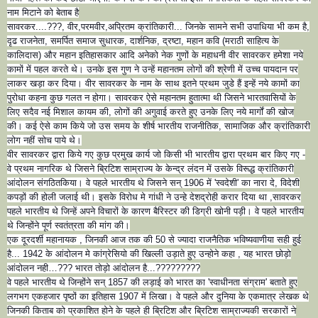
नाम मिटाने को बेताब है
सावरकर....???, वीर,परमवीर,अप्रितम क्रांतिकारी... जिनके सामने सभी उपाधिया भी कम है,
दृढ राजनेता, समर्पित समाज सुधारक, दार्शनिक, द्रष्टा, महान कवि (मराठी साहित्य के
कालिदास) और महान इतिहासकार आदि अनेको नेक गुणों के महाधनी वीर सावरकर हमेशा नये
कामों में पहल करते थे। उनके इस गुण ने उन्हें महानतम लोगों की श्रेणी में उच्च पायदान पर
लाकर खड़ा कर दिया। वीर सावरकर के नाम के साथ इतने प्रथम जुडे हैं इन्हें नये कामों का
पुरोधा कहना कुछ गलत न होगा। सावरकर ऐसे महानतम हुतात्मा थी जिसने भारतवासियों के
लिए सदैव नई मिशाल कायम की, लोगों की अगुवाई करते हुए उनके लिए नये मार्गों की खोज
की। कई ऐसे काम किये जो उस समय के शीर्ष भारतीय राजनीतिक, सामाजिक और क्रांतिकारी
लोग नहीं सोच पाये थे।
वीर सावरकर द्वारा किये गए कुछ प्रमुख कार्य जो किसी भी भारतीय द्वारा प्रथम बार किए गए -
वे प्रथम नागरिक थे जिसने ब्रिटिश साम्राज्य के केन्द्र लंदन में उसके विरूद्ध क्रांतिकारी
आंदोलन संगठितकिया। वे पहले भारतीय थे जिसने सन् 1906 में 'स्वदेशी' का नारा दे, विदेशी
कपड़ों की होली जलाई थी। इसके विरोध मे गांधी ने उन्हे देशद्रोही करार दिया था ,सावरकर
पहले भारतीय थे जिन्हें अपने विचारों के कारण बैरिस्टर की डिग्री खोनी पड़ी। वे पहले भारतीय
थे जिन्होंने पूर्ण स्वतंत्रता की मांग की।
एक दूरदर्शी महानायक , जिनकी आज तक की 50 से ज्यादा राजनैतिक भविष्यवाणीया सही हुई
है... 1942 के आंदोलन मे कांग्रेसियो की खिल्ली उड़ाते हुए उन्होने कहा , यह भारत छोड़ो
आंदोलन नही…??? भारत तोड़ो आंदोलन है...?????????
वे पहले भारतीय थे जिन्होंने सन् 1857 की लड़ाई को भारत का 'स्वाधीनता संग्राम' बताते हुए
लगभग एकहजार पृष्ठों का इतिहास 1907 में लिखा। वे पहले और दुनिया के एकमात्र लेखक थे
जिनकी किताब को प्रकाशित होने के पहले ही ब्रिटिश और ब्रिटिश साम्राज्यकी सरकारों ने