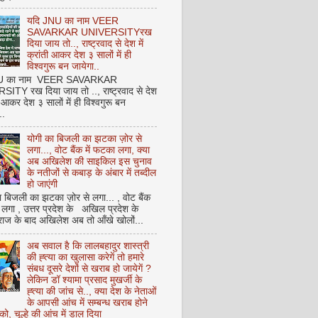
यदि JNU का नाम VEER
SAVARKAR UNIVERSITYरख
दिया जाय तो.., राष्ट्रवाद से देश में
क्रांती आकर देश ३ सालों में ही
विश्वगुरू बन जायेगा..
NU का नाम VEER SAVARKAR
ITY रख दिया जाय तो .., राष्ट्रवाद से देश
ती आकर देश ३ सालों में ही विश्वगुरू बन
..
योगी का बिजली का झटका ज़ोर से
लगा..., वोट बैंक में फटका लगा, क्या
अब अखिलेश की साइकिल इस चुनाव
के नतीजों से कबाड़ के अंबार में तब्दील
हो जाएंगी
 बिजली का झटका ज़ोर से लगा... , वोट बैंक
 लगा , उत्तर प्रदेश के अखिल प्रदेश के
राज के बाद अखिलेश अब तो आँखे खोलों...
अब सवाल है कि लालबहादुर शास्त्री
की ह्त्या का खुलासा करेगें तो हमारे
संबध दूसरे देशों से खराब हो जायेगें ?
लेकिन डॉ श्यामा प्रसाद मुखर्जी के
ह्त्या की जांच से.., क्या देश के नेताओं
के आपसी आंच में सम्बन्ध खराब होने
को, चूल्हे की आंच में डाल दिया