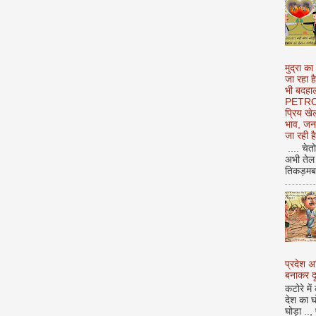
मुद्रा का
जा रहा ह
भी बदहाल
PETROL
प्रिय ख
भाव, जन
जा रही ह
.... चेत
अभी तेल 
तिकड़मबाज
प्रदेश 
बनाकर दू
कटोरे में
देश का घ
घोड़ा ..,