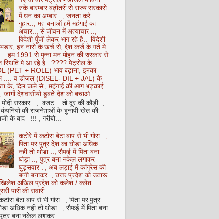
१२ वीं बार पेट्रोल - डीजल में बिना
रुके बारम्बार बढ़ोतरी से राज्य सरकारों
में धन का अम्बार .., जनता करे
गुहार.., मत बनाओं हमें महंगाई का
अचार.., से जीवन में अत्याचार ..,
विदेशी पूँजी लेकर भाग रहे है... विदेशी
 भंडार, इन नारो के खर्च से, देश कर्ज के गर्त मे
ै... हम 1991 से मुन्ना मन मोहन की सरकार से
 स्थिति मे आ रहे है...???? पेट्रोल के
 (PET + ROLE) भाव बढ़ाना, इनका
ेल .... व डीजल (DISEL- DIL + JAL) के
ता के, दिल जले से , महंगाई की आग भड़काई
ै, जागों देशवासीयो डूबते देश को बचाओ ....
ो मोदी सरकार.. , बजट... तो दूर की कौड़ी..,
कंपनियो की राजनेताओं के चुनावी खेल की
ी के बाद !!! , गरीबो...
कटोरे में कटोरा बेटा बाप से भी गोरा...,
पिता पर पुत्र देश का घोड़ा अधिक
नही तो थोडा .., सैफई में पिता बना
घोड़ा .., पुत्र बना नकेल लगाकर
घुड़सवार .., अब लड़ाई में कांग्रेस की
बग्गी बनाकर.., उत्तर प्रदेश को उतारू
अखिलेश अखिल प्रदेश को कलेश / क्लेश
सरी पारी की सवारी...
 कटोरा बेटा बाप से भी गोरा..., पिता पर पुत्र
ोड़ा अधिक नही तो थोडा .., सैफई में पिता बना
 पुत्र बना नकेल लगाकर ...