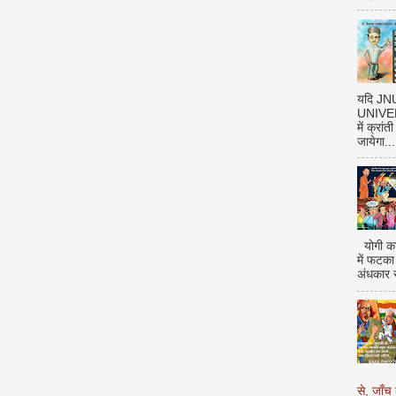
यदि J
UNIVERS
में क्रां
जायेगा...
योगी का
में फटका
अंधकार 
से, जाँच 