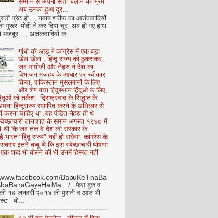
सम्मान से अपनी सत्ता चलाने का भ्रम
अब उनका हुआ दूर...
ुस्सी ग्रेट हो..., नवाब शरीफ का आतंकवादियों
 का गुरूर, मोदी ने कर दिया चूर, अब हो गए हाथ
ो मजबूर ..., आतंकवादियों क...
गांधी की आड़ में कांग्रेस में एक बड़ा
खेल खेला , हिन्दू राज्य को ठुकराकर,
जब गांधीजी और नेहरु ने देश का
विभाजन मजहब के आधार पर स्वीकार
किया, पाकिस्तान मुसलमानों के लिए
और शेष बचा हिंदुस्थान हिंदूओ के लिए,
हिंदूओं को तर्कश: :द्विराष्ट्रवाद के सिद्धांत के
पना हिन्दूराज्य स्थापित करने के अधिकार से
ीं करना चाहिए था .यह पंडित नेहरु ही थे
े स्वेच्छाचारी तानाशाह के समान अगस्त १९४७ में
ी थी कि जब तक वे देश की सरकार के
है,भारत “हिंदू राज्य” नहीं हो सकेगा. कांग्रेस के
ू सदस्य इतने दब्बू थे कि इस स्वेच्छाचारी घोषणा
ध एक शब्द भी बोलने की भी उनमें हिम्मत नहीं
//www.facebook.com/BapuKeTinaBa
AbaBanaGayeHaiMa…/ फेस बुक व
 की १७ जनवरी २०१४ की पुरानी व आज भी
ोस्ट बो...