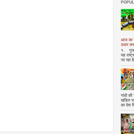
POPUL
आज का शि
उधार करण
१. गुजर 
यह राष्ट
जा रहा ह
गांधी की
खंडित भ
का देश 