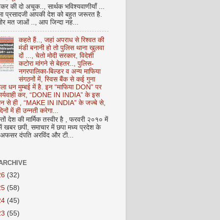
कर की दो अचूक.., सार्थक भविश्यवाणीयाँ ...
मा प्रसादजी आपकी देश को बहुत जरूरत है.
ीर मत जाओं .., आप जिन्दा नह...
कहते हैं.., जहां अपराध से रिश्वत की
मंडी बनानी हो तो पुलिस थाना खुलवा
दों ..., चेतो मोदी सरकार, विदेशी
कटोरा मांगने से बेहतर.., पुलिस-
नगरपालिका-बिल्डर व अन्य माफिया
संगठनों में, स्विस बैंक से कई गुना
ाला धन मुम्बई में है. इन “माफिया DON” पर
 कार्यवाही कर, “DONE IN INDIA” के इस
 धन से ही , “MAKE IN INDIA” के जज्बे से,
िनों में ही उन्नती करेगा...
ों देश की मार्मिक तस्वीर है , फरवरी २०१० में
ं खबर छपी, समाचार में छपा मध्य प्रदेश के
फसर दंपति अरविंद और टी...
ARCHIVE
26
(32)
25
(58)
24
(45)
23
(55)