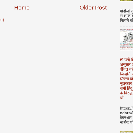
Home
Older Post
मोदीजी त
से शार्क
m)
मिलाने क
तो उन्हें 
अनुसार अ
वंचित नह
जिन्होंन
घोषणा क
सूत्रधार 
सभी हिंद
के विरुद्
थी.
https:
ndara
वेबस्थल
सार्थक प