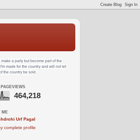
t make a party but become part of the
 I'm made for the country and will not let
 of the country be sold.
 PAGEVIEWS
464,218
 ME
hdrohi Urf Pagal
y complete profile