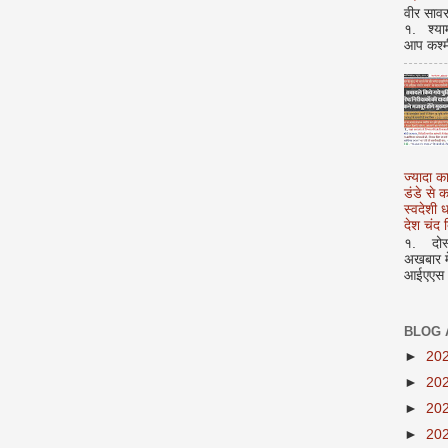
वीर सावर
१. श्या
आप कश्म
ज्यादा क
डंडे से
स्वदेशी
देश चंद द
१. दोस्त
अखबार मे
आईएएस अ
BLOG 
►
20
►
20
►
20
►
20