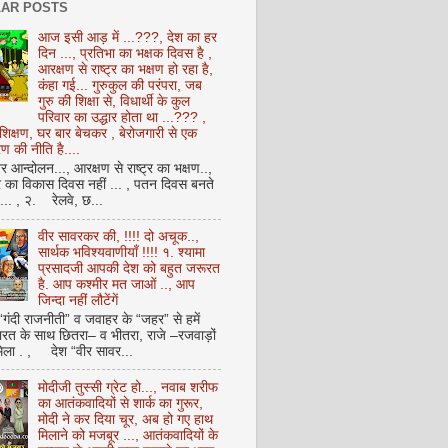
AR POSTS
आज इसी आड़ में ...???, देश का हर
दिन ..., प्रतिभा का भक्षक दिवस है ,
आरक्षण से राष्ट्र का भक्षण हो रहा है,
कंहा गई... गुरुकुल की परंपरा, जब
गुरु की शिक्षा से, विधार्थी के कुल
परिवार का उद्धार होता था ...??? ,
क्षण, घर बार बेचकर , बेरोजगारी से एक
 की नीति है....
आन्दोलन..., आरक्षण से राष्ट्र का भक्षण..,
्र का विकास दिवस नहीं ... , पतन दिवस बनते
ै... , २. रेलवे, छ...
वीर सावरकर की, !!!! दो अचूक..,
सार्थक भविश्यवाणीयाँ !!!! १. श्यामा
प्रसादजी आपकी देश को बहुत जरूरत
है. आप कश्मीर मत जाओं .., आप
जिन्दा नहीं लौटेंगें
 “गंदी राजनीती” व जवाहर के “जहर” से हमें
ारत के साथ छितरा– व भीतरा, राजे –रजवाड़ों
मिला . , देश “वीर सावर...
मोदीजी तुस्सी ग्रेट हो..., नवाब शरीफ
का आतंकवादियों से शार्क का गुरूर,
मोदी ने कर दिया चूर, अब हो गए हाथ
मिलाने को मजबूर ..., आतंकवादियों के