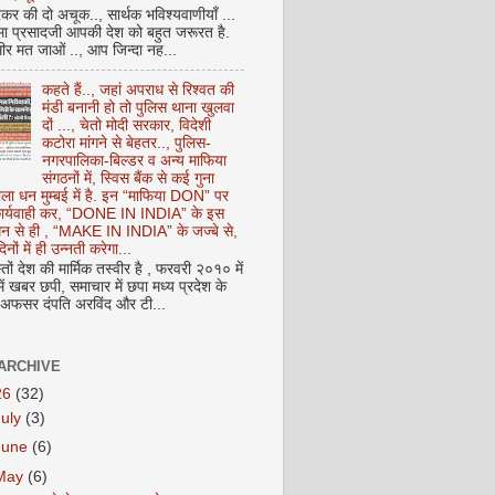
कर की दो अचूक.., सार्थक भविश्यवाणीयाँ ...
मा प्रसादजी आपकी देश को बहुत जरूरत है.
ीर मत जाओं .., आप जिन्दा नह...
कहते हैं.., जहां अपराध से रिश्वत की
मंडी बनानी हो तो पुलिस थाना खुलवा
दों ..., चेतो मोदी सरकार, विदेशी
कटोरा मांगने से बेहतर.., पुलिस-
नगरपालिका-बिल्डर व अन्य माफिया
संगठनों में, स्विस बैंक से कई गुना
ाला धन मुम्बई में है. इन “माफिया DON” पर
 कार्यवाही कर, “DONE IN INDIA” के इस
 धन से ही , “MAKE IN INDIA” के जज्बे से,
िनों में ही उन्नती करेगा...
ों देश की मार्मिक तस्वीर है , फरवरी २०१० में
ं खबर छपी, समाचार में छपा मध्य प्रदेश के
फसर दंपति अरविंद और टी...
ARCHIVE
26
(32)
July
(3)
June
(6)
May
(6)