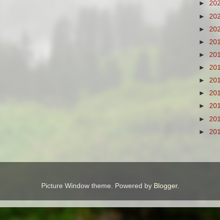
►
20
►
20
►
20
►
20
►
20
►
20
►
20
►
20
►
20
►
20
►
20
Picture Window theme. Powered by
Blogger
.