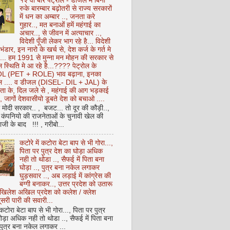
१२ वीं बार पेट्रोल - डीजल में बिना
रुके बारम्बार बढ़ोतरी से राज्य सरकारों
में धन का अम्बार .., जनता करे
गुहार.., मत बनाओं हमें महंगाई का
अचार.., से जीवन में अत्याचार ..,
विदेशी पूँजी लेकर भाग रहे है... विदेशी
 भंडार, इन नारो के खर्च से, देश कर्ज के गर्त मे
ै... हम 1991 से मुन्ना मन मोहन की सरकार से
 स्थिति मे आ रहे है...???? पेट्रोल के
 (PET + ROLE) भाव बढ़ाना, इनका
ेल .... व डीजल (DISEL- DIL + JAL) के
ता के, दिल जले से , महंगाई की आग भड़काई
ै, जागों देशवासीयो डूबते देश को बचाओ ....
ो मोदी सरकार.. , बजट... तो दूर की कौड़ी..,
कंपनियो की राजनेताओं के चुनावी खेल की
ी के बाद !!! , गरीबो...
कटोरे में कटोरा बेटा बाप से भी गोरा...,
पिता पर पुत्र देश का घोड़ा अधिक
नही तो थोडा .., सैफई में पिता बना
घोड़ा .., पुत्र बना नकेल लगाकर
घुड़सवार .., अब लड़ाई में कांग्रेस की
बग्गी बनाकर.., उत्तर प्रदेश को उतारू
अखिलेश अखिल प्रदेश को कलेश / क्लेश
सरी पारी की सवारी...
 कटोरा बेटा बाप से भी गोरा..., पिता पर पुत्र
ोड़ा अधिक नही तो थोडा .., सैफई में पिता बना
 पुत्र बना नकेल लगाकर ...