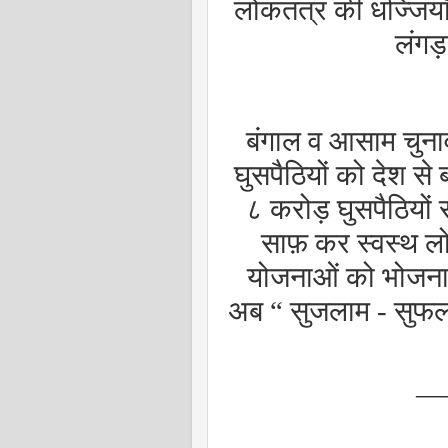
लोकतंत्र की धज्जियाँ 
लंगड
बंगाल व आसाम चुनाव 
घुसपैठियों को देश से
८ करोड़ घुसपैठियों 
साफ़ कर स्वस्थ लो
योजनाओं को भोजनाएँ
अब
“
सुजलाम - सुफ
—