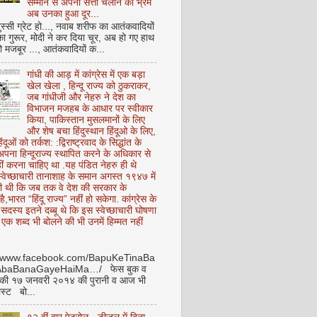
सम्मान से अपनी सत्ता चलाने का भ्रम
अब उनका हुआ दूर...
ुस्सी ग्रेट हो..., नवाब शरीफ का आतंकवादियों
 का गुरूर, मोदी ने कर दिया चूर, अब हो गए हाथ
ो मजबूर ..., आतंकवादियों क...
गांधी की आड़ में कांग्रेस में एक बड़ा
खेल खेला , हिन्दू राज्य को ठुकराकर,
जब गांधीजी और नेहरु ने देश का
विभाजन मजहब के आधार पर स्वीकार
किया, पाकिस्तान मुसलमानों के लिए
और शेष बचा हिंदुस्थान हिंदूओ के लिए,
हिंदूओं को तर्कश: :द्विराष्ट्रवाद के सिद्धांत के
पना हिन्दूराज्य स्थापित करने के अधिकार से
ीं करना चाहिए था .यह पंडित नेहरु ही थे
े स्वेच्छाचारी तानाशाह के समान अगस्त १९४७ में
ी थी कि जब तक वे देश की सरकार के
है,भारत “हिंदू राज्य” नहीं हो सकेगा. कांग्रेस के
ू सदस्य इतने दब्बू थे कि इस स्वेच्छाचारी घोषणा
ध एक शब्द भी बोलने की भी उनमें हिम्मत नहीं
//www.facebook.com/BapuKeTinaBa
AbaBanaGayeHaiMa…/ फेस बुक व
 की १७ जनवरी २०१४ की पुरानी व आज भी
ोस्ट बो...