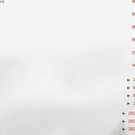
m)
स
दे
हॉ
द
ट्
अ
►
►
►
►
►
20
►
20
►
20