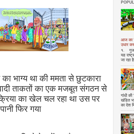
POPUL
आज का शि
उधार करण
१. गुजर 
यह राष्ट
जा रहा ह
 का भाग्य था की ममता से छुटकारा
ादी ताकतों का एक मजबूत संगठन से
गांधी की
 क्रिया का खेल चल रहा था उस पर
खंडित भ
का देश 
पानी फिर गया