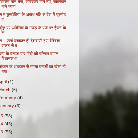
ावरकर माने तेज, सावरकर माने तप, सावरकर
माने त्याग
श में घुसपैठियों के अबाध गति से देश में घुसपैठ
व...
र्मुज़ पर अमेरिका के गरुड़ के पंजे पर ईरान के
लं...
ेश.., खर्च बचाकर ही देशवासी इस वैश्विक
संकट से दे...
रम्प के बेताज यार मोदी को पश्चिम बंगाल
विधानसभा ...
हंकार के अंधकार से ममता बेनर्जी का खेला हो
गया
April
(1)
March
(6)
February
(4)
January
(6)
25
(58)
24
(45)
23
(55)