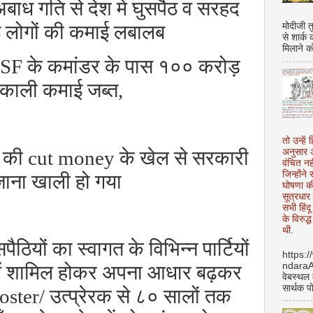
े अबाध गति से देश में घुसपैठ व सरहद
ठे लोगों की कमाई लबालब
मोदीजी त
से शार्क
मिलाने क
BSF
के कमांडर के पास १०० करोड़
काली कमाई जब्त
,
तो उन्हें 
ं की
cut money
के खेल से सरकारी
अनुसार अ
वंचित नह
जिन्होंन
ाना खाली हो गया
घोषणा क
सूत्रधार 
सभी हिंद
के विरुद्
थी.
पैठियों का स्वागत के विभिन्न पार्टियों
https:
ndara
में शामिल होकर अपना आधार बढ़कर
वेबस्थल
सार्थक प
oster/
उत्प्रेरक से ८० सालों तक