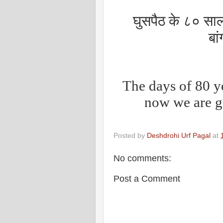
घुसपैठ के ८० साल
बां
The days of 80 ye
now we are g
Posted by
Deshdrohi Urf Pagal
at
No comments:
Post a Comment