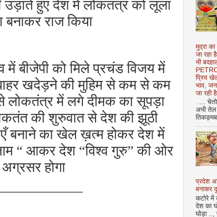
उड़ाते हुए देश में लोकतंत्र को लूला
़ा बनाकर राज किया
मुद्रा का
जा रहा ह
भी बदहाल
में बीजेपी को मिले प्रचंड विजय में
PETROL
प्रिय ख
 बाहर खदेड़ने की मुहिम से कम से कम
भाव, जन
जा रही ह
से लोकतंत्र में लगे दीमक का सूपड़ा
.... चेत
अभी तेल 
कतंत की शुरुवात से देश की झूठी
तिकड़मबाज
 बनाने का खेल ख़त्म होकर देश में
लाम
“
आकर देश
“
विश्व गुरु
”
की ओर
अग्रसर होगा
प्रदेश 
——————
बनाकर दू
कटोरे में
देश का घ
घोड़ा ..,