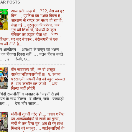
AR POSTS
आज इसी आड़ में ...???, देश का हर
दिन ..., प्रतिभा का भक्षक दिवस है ,
आरक्षण से राष्ट्र का भक्षण हो रहा है,
कंहा गई... गुरुकुल की परंपरा, जब
गुरु की शिक्षा से, विधार्थी के कुल
परिवार का उद्धार होता था ...??? ,
क्षण, घर बार बेचकर , बेरोजगारी से एक
 की नीति है....
आन्दोलन..., आरक्षण से राष्ट्र का भक्षण..,
्र का विकास दिवस नहीं ... , पतन दिवस बनते
ै... , २. रेलवे, छ...
वीर सावरकर की, !!!! दो अचूक..,
सार्थक भविश्यवाणीयाँ !!!! १. श्यामा
प्रसादजी आपकी देश को बहुत जरूरत
है. आप कश्मीर मत जाओं .., आप
जिन्दा नहीं लौटेंगें
 “गंदी राजनीती” व जवाहर के “जहर” से हमें
ारत के साथ छितरा– व भीतरा, राजे –रजवाड़ों
मिला . , देश “वीर सावर...
मोदीजी तुस्सी ग्रेट हो..., नवाब शरीफ
का आतंकवादियों से शार्क का गुरूर,
मोदी ने कर दिया चूर, अब हो गए हाथ
मिलाने को मजबूर ..., आतंकवादियों के