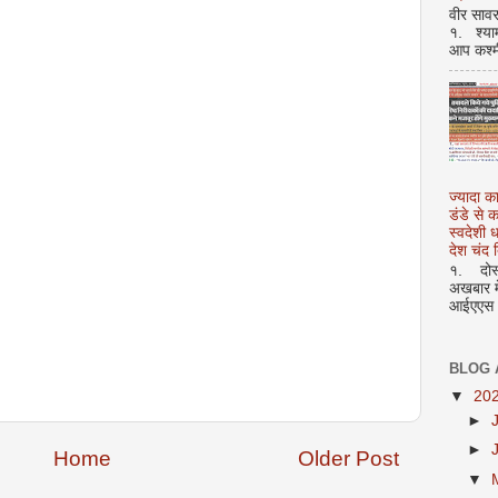
वीर सावर
१. श्या
आप कश्म
ज्यादा क
डंडे से
स्वदेशी
देश चंद द
१. दोस्त
अखबार मे
आईएएस अ
BLOG 
▼
20
►
►
Home
Older Post
▼