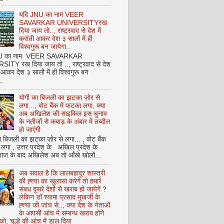
यदि JNU का नाम VEER
SAVARKAR UNIVERSITYरख
दिया जाय तो.., राष्ट्रवाद से देश में
क्रांती आकर देश ३ सालों में ही
विश्वगुरू बन जायेगा..
NU का नाम VEER SAVARKAR
ITY रख दिया जाय तो .., राष्ट्रवाद से देश
ती आकर देश ३ सालों में ही विश्वगुरू बन
..
योगी का बिजली का झटका ज़ोर से
लगा..., वोट बैंक में फटका लगा, क्या
अब अखिलेश की साइकिल इस चुनाव
के नतीजों से कबाड़ के अंबार में तब्दील
हो जाएंगी
 बिजली का झटका ज़ोर से लगा... , वोट बैंक
 लगा , उत्तर प्रदेश के अखिल प्रदेश के
राज के बाद अखिलेश अब तो आँखे खोलों...
अब सवाल है कि लालबहादुर शास्त्री
की ह्त्या का खुलासा करेगें तो हमारे
संबध दूसरे देशों से खराब हो जायेगें ?
लेकिन डॉ श्यामा प्रसाद मुखर्जी के
ह्त्या की जांच से.., क्या देश के नेताओं
के आपसी आंच में सम्बन्ध खराब होने
को, चूल्हे की आंच में डाल दिया