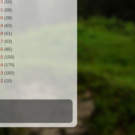
22
(50)
21
(58)
20
(28)
19
(63)
18
(51)
17
(53)
16
(85)
15
(150)
14
(170)
13
(182)
12
(10)