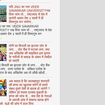
यदि JNU का नाम VEER
SAVARKAR UNIVERSITYरख
दिया जाय तो.., राष्ट्रवाद से देश में
क्रांती आकर देश ३ सालों में ही
विश्वगुरू बन जायेगा..
NU का नाम VEER SAVARKAR
ITY रख दिया जाय तो .., राष्ट्रवाद से देश
ती आकर देश ३ सालों में ही विश्वगुरू बन
..
योगी का बिजली का झटका ज़ोर से
लगा..., वोट बैंक में फटका लगा, क्या
अब अखिलेश की साइकिल इस चुनाव
के नतीजों से कबाड़ के अंबार में तब्दील
हो जाएंगी
 बिजली का झटका ज़ोर से लगा... , वोट बैंक
 लगा , उत्तर प्रदेश के अखिल प्रदेश के
राज के बाद अखिलेश अब तो आँखे खोलों...
अब सवाल है कि लालबहादुर शास्त्री
की ह्त्या का खुलासा करेगें तो हमारे
संबध दूसरे देशों से खराब हो जायेगें ?
लेकिन डॉ श्यामा प्रसाद मुखर्जी के
ह्त्या की जांच से.., क्या देश के नेताओं
के आपसी आंच में सम्बन्ध खराब होने
को, चूल्हे की आंच में डाल दिया