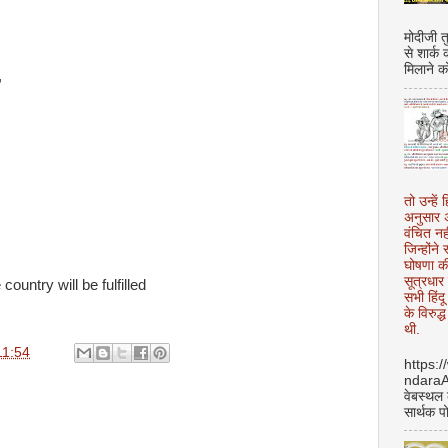
मोदीजी त
से शार्क
मिलाने क
,
तो उन्हें 
अनुसार अ
वंचित नह
जिन्होंन
घोषणा क
सूत्रधार 
ountry will be fulfilled
सभी हिंद
के विरुद्
थी.
11:54
https:
ndara
वेबस्थल
सार्थक प