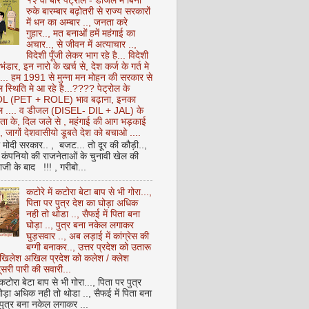
१२ वीं बार पेट्रोल - डीजल में बिना
रुके बारम्बार बढ़ोतरी से राज्य सरकारों
में धन का अम्बार .., जनता करे
गुहार.., मत बनाओं हमें महंगाई का
अचार.., से जीवन में अत्याचार ..,
विदेशी पूँजी लेकर भाग रहे है... विदेशी
 भंडार, इन नारो के खर्च से, देश कर्ज के गर्त मे
ै... हम 1991 से मुन्ना मन मोहन की सरकार से
 स्थिति मे आ रहे है...???? पेट्रोल के
 (PET + ROLE) भाव बढ़ाना, इनका
ेल .... व डीजल (DISEL- DIL + JAL) के
ता के, दिल जले से , महंगाई की आग भड़काई
ै, जागों देशवासीयो डूबते देश को बचाओ ....
ो मोदी सरकार.. , बजट... तो दूर की कौड़ी..,
कंपनियो की राजनेताओं के चुनावी खेल की
ी के बाद !!! , गरीबो...
कटोरे में कटोरा बेटा बाप से भी गोरा...,
पिता पर पुत्र देश का घोड़ा अधिक
नही तो थोडा .., सैफई में पिता बना
घोड़ा .., पुत्र बना नकेल लगाकर
घुड़सवार .., अब लड़ाई में कांग्रेस की
बग्गी बनाकर.., उत्तर प्रदेश को उतारू
अखिलेश अखिल प्रदेश को कलेश / क्लेश
सरी पारी की सवारी...
 कटोरा बेटा बाप से भी गोरा..., पिता पर पुत्र
ोड़ा अधिक नही तो थोडा .., सैफई में पिता बना
 पुत्र बना नकेल लगाकर ...