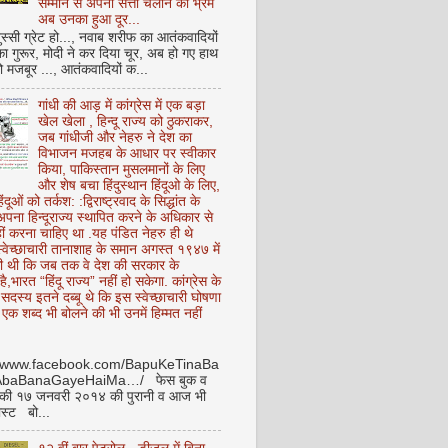
सम्मान से अपनी सत्ता चलाने का भ्रम
अब उनका हुआ दूर...
ुस्सी ग्रेट हो..., नवाब शरीफ का आतंकवादियों
 का गुरूर, मोदी ने कर दिया चूर, अब हो गए हाथ
ो मजबूर ..., आतंकवादियों क...
गांधी की आड़ में कांग्रेस में एक बड़ा
खेल खेला , हिन्दू राज्य को ठुकराकर,
जब गांधीजी और नेहरु ने देश का
विभाजन मजहब के आधार पर स्वीकार
किया, पाकिस्तान मुसलमानों के लिए
और शेष बचा हिंदुस्थान हिंदूओ के लिए,
हिंदूओं को तर्कश: :द्विराष्ट्रवाद के सिद्धांत के
पना हिन्दूराज्य स्थापित करने के अधिकार से
ीं करना चाहिए था .यह पंडित नेहरु ही थे
े स्वेच्छाचारी तानाशाह के समान अगस्त १९४७ में
ी थी कि जब तक वे देश की सरकार के
है,भारत “हिंदू राज्य” नहीं हो सकेगा. कांग्रेस के
ू सदस्य इतने दब्बू थे कि इस स्वेच्छाचारी घोषणा
ध एक शब्द भी बोलने की भी उनमें हिम्मत नहीं
//www.facebook.com/BapuKeTinaBa
AbaBanaGayeHaiMa…/ फेस बुक व
 की १७ जनवरी २०१४ की पुरानी व आज भी
ोस्ट बो...