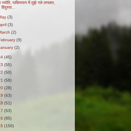
ज्योति, पाकिस्तान में तुझे गले लगाकर,
हिंदुस्ता...
May
(3)
April
(3)
March
(2)
February
(9)
January
(2)
24
(45)
23
(55)
22
(50)
21
(58)
20
(28)
19
(63)
18
(51)
17
(53)
16
(85)
15
(150)