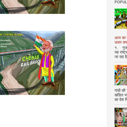
POPUL
आज का शि
उधार करण
१. गुजर 
यह राष्ट
जा रहा ह
गांधी की
खंडित भ
का देश 