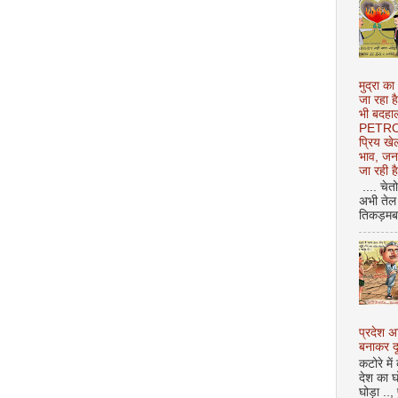
मुद्रा का
जा रहा ह
भी बदहाल
PETROL
प्रिय ख
भाव, जन
जा रही ह
.... चेत
अभी तेल 
तिकड़मबाज
प्रदेश 
बनाकर दू
कटोरे में
देश का घ
घोड़ा ..,