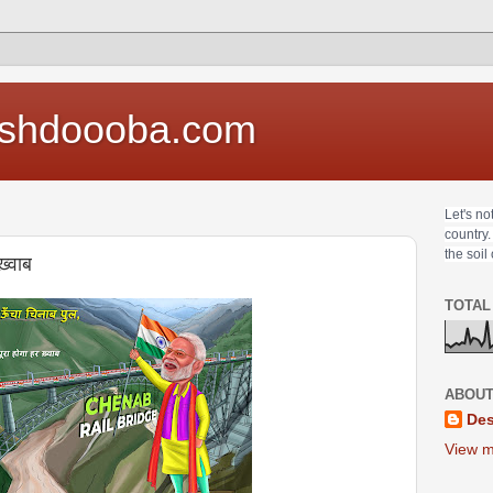
shdoooba.com
Let's no
country.
the soil
़्वाब
TOTAL
ABOUT
Des
View m