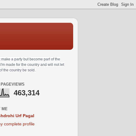
t make a party but become part of the
 I'm made for the country and will not let
 of the country be sold.
 PAGEVIEWS
463,314
 ME
hdrohi Urf Pagal
y complete profile