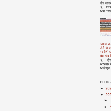
वीर सावर
१. श्या
आप कश्म
ज्यादा क
डंडे से
स्वदेशी
देश चंद द
१. दोस्त
अखबार मे
आईएएस अ
BLOG 
►
20
▼
20
►
►