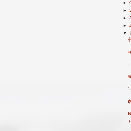
►
►
►
►
▼
ईर
ज
- 
पा
“ए
ईर
चि
१