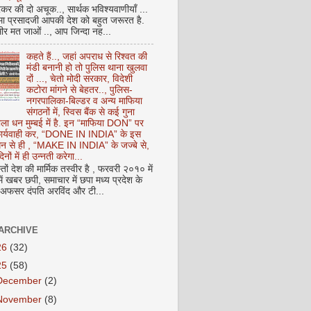
कर की दो अचूक.., सार्थक भविश्यवाणीयाँ ...
मा प्रसादजी आपकी देश को बहुत जरूरत है.
ीर मत जाओं .., आप जिन्दा नह...
कहते हैं.., जहां अपराध से रिश्वत की
मंडी बनानी हो तो पुलिस थाना खुलवा
दों ..., चेतो मोदी सरकार, विदेशी
कटोरा मांगने से बेहतर.., पुलिस-
नगरपालिका-बिल्डर व अन्य माफिया
संगठनों में, स्विस बैंक से कई गुना
ाला धन मुम्बई में है. इन “माफिया DON” पर
 कार्यवाही कर, “DONE IN INDIA” के इस
 धन से ही , “MAKE IN INDIA” के जज्बे से,
िनों में ही उन्नती करेगा...
ों देश की मार्मिक तस्वीर है , फरवरी २०१० में
ं खबर छपी, समाचार में छपा मध्य प्रदेश के
फसर दंपति अरविंद और टी...
ARCHIVE
26
(32)
25
(58)
December
(2)
November
(8)