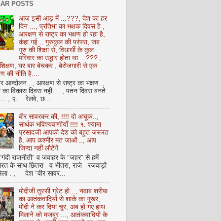
AR POSTS
आज इसी आड़ में ...???, देश का हर
दिन ..., प्रतिभा का भक्षक दिवस है ,
आरक्षण से राष्ट्र का भक्षण हो रहा है,
कंहा गई... गुरुकुल की परंपरा, जब
गुरु की शिक्षा से, विधार्थी के कुल
परिवार का उद्धार होता था ...??? ,
क्षण, घर बार बेचकर , बेरोजगारी से एक
 की नीति है....
आन्दोलन..., आरक्षण से राष्ट्र का भक्षण..,
्र का विकास दिवस नहीं ... , पतन दिवस बनते
ै... , २. रेलवे, छ...
वीर सावरकर की, !!!! दो अचूक..,
सार्थक भविश्यवाणीयाँ !!!! १. श्यामा
प्रसादजी आपकी देश को बहुत जरूरत
है. आप कश्मीर मत जाओं .., आप
जिन्दा नहीं लौटेंगें
 “गंदी राजनीती” व जवाहर के “जहर” से हमें
ारत के साथ छितरा– व भीतरा, राजे –रजवाड़ों
मिला . , देश “वीर सावर...
मोदीजी तुस्सी ग्रेट हो..., नवाब शरीफ
का आतंकवादियों से शार्क का गुरूर,
मोदी ने कर दिया चूर, अब हो गए हाथ
मिलाने को मजबूर ..., आतंकवादियों के