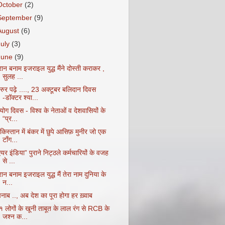
October
(2)
September
(9)
August
(6)
July
(3)
June
(9)
ान बनाम इजराइल युद्ध मैंने दोस्ती कराकर ,
सुलह ...
रुर पढ़े ...., 23 अक्टूबर बलिदान दिवस
-डॉक्टर श्या...
⁠योग दिवस - विश्व के नेताओं व देशवासियों के
“प्र...
किस्तान में बंकर में छुपे आसिफ़ मुनीर जो एक
टाँग...
यर इंडिया” पुराने निट्ठले कर्मचारियों के वजह
से ...
ान बनाम इजराइल युद्ध मैं तेरा नाम दुनिया के
न...
नाब .., अब देश का पूरा होगा हर ख़्वाब
१ लोगों के खूनी ताबूत के लाल रंग से RCB के
जश्न क...