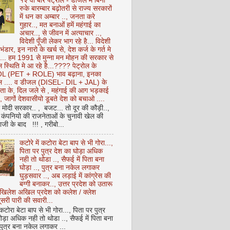
१२ वीं बार पेट्रोल - डीजल में बिना
रुके बारम्बार बढ़ोतरी से राज्य सरकारों
में धन का अम्बार .., जनता करे
गुहार.., मत बनाओं हमें महंगाई का
अचार.., से जीवन में अत्याचार ..,
विदेशी पूँजी लेकर भाग रहे है... विदेशी
 भंडार, इन नारो के खर्च से, देश कर्ज के गर्त मे
ै... हम 1991 से मुन्ना मन मोहन की सरकार से
 स्थिति मे आ रहे है...???? पेट्रोल के
 (PET + ROLE) भाव बढ़ाना, इनका
ेल .... व डीजल (DISEL- DIL + JAL) के
ता के, दिल जले से , महंगाई की आग भड़काई
ै, जागों देशवासीयो डूबते देश को बचाओ ....
ो मोदी सरकार.. , बजट... तो दूर की कौड़ी..,
कंपनियो की राजनेताओं के चुनावी खेल की
ी के बाद !!! , गरीबो...
कटोरे में कटोरा बेटा बाप से भी गोरा...,
पिता पर पुत्र देश का घोड़ा अधिक
नही तो थोडा .., सैफई में पिता बना
घोड़ा .., पुत्र बना नकेल लगाकर
घुड़सवार .., अब लड़ाई में कांग्रेस की
बग्गी बनाकर.., उत्तर प्रदेश को उतारू
अखिलेश अखिल प्रदेश को कलेश / क्लेश
सरी पारी की सवारी...
 कटोरा बेटा बाप से भी गोरा..., पिता पर पुत्र
ोड़ा अधिक नही तो थोडा .., सैफई में पिता बना
 पुत्र बना नकेल लगाकर ...