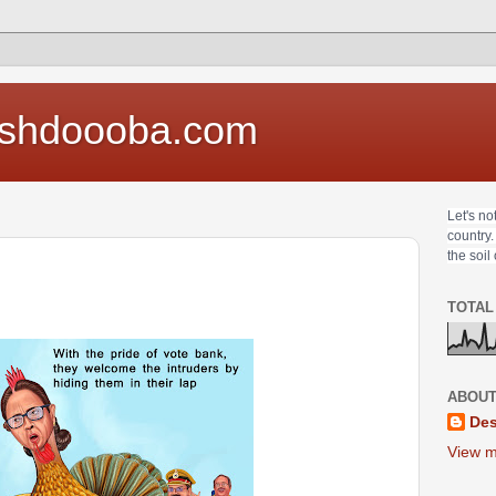
shdoooba.com
Let's no
country.
the soil
TOTAL
ABOUT
Des
View m