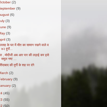
October
(2)
September
(9)
August
(6)
July
(3)
June
(9)
May
(3)
April
(3)
ल्लाह के घर में मौत का सामान रखने वाले व
७२ हूरों...
्या , मोदीजी अब आर पार की लड़ाई कर इसे
समूल नष्ट ...
र्शिदाबाद की मुर्गी के शह पर दंगे
March
(2)
February
(9)
January
(2)
24
(45)
23
(55)
22
(50)