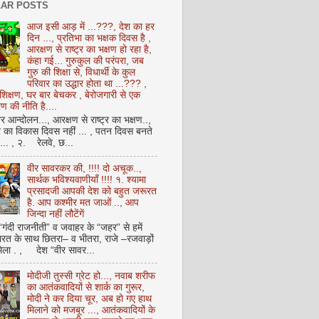
AR POSTS
आज इसी आड़ में ...???, देश का हर
दिन ..., प्रतिभा का भक्षक दिवस है ,
आरक्षण से राष्ट्र का भक्षण हो रहा है,
कंहा गई... गुरुकुल की परंपरा, जब
गुरु की शिक्षा से, विधार्थी के कुल
परिवार का उद्धार होता था ...??? ,
क्षण, घर बार बेचकर , बेरोजगारी से एक
 की नीति है....
आन्दोलन..., आरक्षण से राष्ट्र का भक्षण..,
्र का विकास दिवस नहीं ... , पतन दिवस बनते
ै... , २. रेलवे, छ...
वीर सावरकर की, !!!! दो अचूक..,
सार्थक भविश्यवाणीयाँ !!!! १. श्यामा
प्रसादजी आपकी देश को बहुत जरूरत
है. आप कश्मीर मत जाओं .., आप
जिन्दा नहीं लौटेंगें
 “गंदी राजनीती” व जवाहर के “जहर” से हमें
ारत के साथ छितरा– व भीतरा, राजे –रजवाड़ों
मिला . , देश “वीर सावर...
मोदीजी तुस्सी ग्रेट हो..., नवाब शरीफ
का आतंकवादियों से शार्क का गुरूर,
मोदी ने कर दिया चूर, अब हो गए हाथ
मिलाने को मजबूर ..., आतंकवादियों के