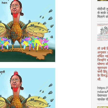
मोदीजी त
से शार्क
मिलाने क
तो उन्हें 
अनुसार अ
वंचित नह
जिन्होंन
घोषणा क
सूत्रधार 
सभी हिंद
के विरुद्
थी.
https:
ndara
वेबस्थल
सार्थक प