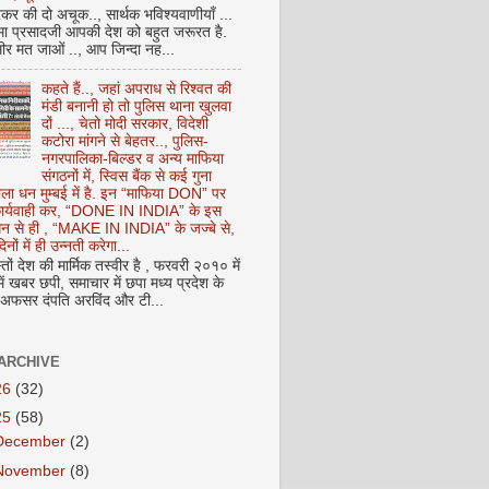
कर की दो अचूक.., सार्थक भविश्यवाणीयाँ ...
मा प्रसादजी आपकी देश को बहुत जरूरत है.
ीर मत जाओं .., आप जिन्दा नह...
कहते हैं.., जहां अपराध से रिश्वत की
मंडी बनानी हो तो पुलिस थाना खुलवा
दों ..., चेतो मोदी सरकार, विदेशी
कटोरा मांगने से बेहतर.., पुलिस-
नगरपालिका-बिल्डर व अन्य माफिया
संगठनों में, स्विस बैंक से कई गुना
ाला धन मुम्बई में है. इन “माफिया DON” पर
 कार्यवाही कर, “DONE IN INDIA” के इस
 धन से ही , “MAKE IN INDIA” के जज्बे से,
िनों में ही उन्नती करेगा...
ों देश की मार्मिक तस्वीर है , फरवरी २०१० में
ं खबर छपी, समाचार में छपा मध्य प्रदेश के
फसर दंपति अरविंद और टी...
ARCHIVE
26
(32)
25
(58)
December
(2)
November
(8)