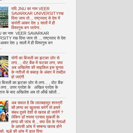
यदि JNU का नाम VEER
SAVARKAR UNIVERSITYरख
दिया जाय तो.., राष्ट्रवाद से देश में
क्रांती आकर देश ३ सालों में ही
विश्वगुरू बन जायेगा..
NU का नाम VEER SAVARKAR
ITY रख दिया जाय तो .., राष्ट्रवाद से देश
ती आकर देश ३ सालों में ही विश्वगुरू बन
..
योगी का बिजली का झटका ज़ोर से
लगा..., वोट बैंक में फटका लगा, क्या
अब अखिलेश की साइकिल इस चुनाव
के नतीजों से कबाड़ के अंबार में तब्दील
हो जाएंगी
 बिजली का झटका ज़ोर से लगा... , वोट बैंक
 लगा , उत्तर प्रदेश के अखिल प्रदेश के
राज के बाद अखिलेश अब तो आँखे खोलों...
अब सवाल है कि लालबहादुर शास्त्री
की ह्त्या का खुलासा करेगें तो हमारे
संबध दूसरे देशों से खराब हो जायेगें ?
लेकिन डॉ श्यामा प्रसाद मुखर्जी के
ह्त्या की जांच से.., क्या देश के नेताओं
के आपसी आंच में सम्बन्ध खराब होने
को, चूल्हे की आंच में डाल दिया