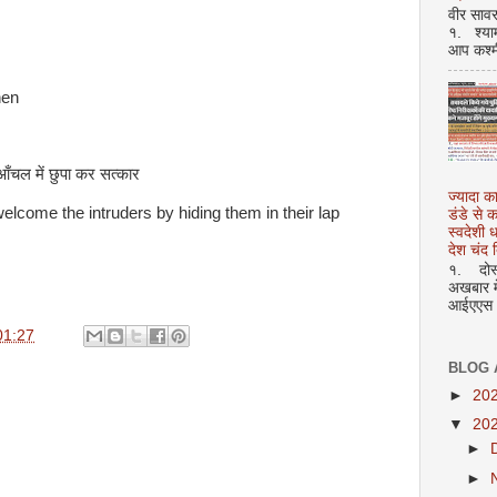
वीर सावर
१. श्या
आप कश्म
hen
आँचल में छुपा कर सत्कार
ज्यादा क
welcome the intruders by hiding them in their lap
डंडे से
स्वदेशी
देश चंद द
१. दोस्त
अखबार मे
आईएएस अ
01:27
BLOG 
►
20
▼
20
►
►