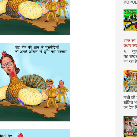
POPUL
आज का शि
उधार करण
१. गुजर 
यह राष्ट
जा रहा ह
गांधी की
खंडित भ
का देश 