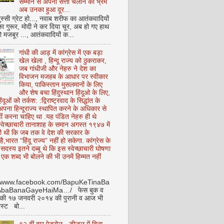
सम्मान से अपनी सत्ता चलाने का भ्रम
अब उनका हुआ दूर...
ुस्सी ग्रेट हो..., नवाब शरीफ का आतंकवादियों
 का गुरूर, मोदी ने कर दिया चूर, अब हो गए हाथ
ो मजबूर ..., आतंकवादियों क...
गांधी की आड़ में कांग्रेस में एक बड़ा
खेल खेला , हिन्दू राज्य को ठुकराकर,
जब गांधीजी और नेहरु ने देश का
विभाजन मजहब के आधार पर स्वीकार
किया, पाकिस्तान मुसलमानों के लिए
और शेष बचा हिंदुस्थान हिंदूओ के लिए,
हिंदूओं को तर्कश: :द्विराष्ट्रवाद के सिद्धांत के
पना हिन्दूराज्य स्थापित करने के अधिकार से
ीं करना चाहिए था .यह पंडित नेहरु ही थे
े स्वेच्छाचारी तानाशाह के समान अगस्त १९४७ में
ी थी कि जब तक वे देश की सरकार के
है,भारत “हिंदू राज्य” नहीं हो सकेगा. कांग्रेस के
ू सदस्य इतने दब्बू थे कि इस स्वेच्छाचारी घोषणा
ध एक शब्द भी बोलने की भी उनमें हिम्मत नहीं
//www.facebook.com/BapuKeTinaBa
AbaBanaGayeHaiMa…/ फेस बुक व
 की १७ जनवरी २०१४ की पुरानी व आज भी
ोस्ट बो...