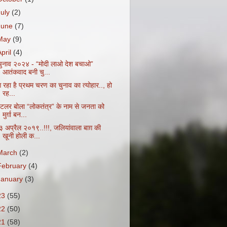
July
(2)
June
(7)
May
(9)
April
(4)
चुनाव २०२४ - “मोदी लाओ देश बचाओ”
आतंकवाद बनी चु...
 रहा है प्रथम चरण का चुनाव का त्योहार.., हो
रह...
िटलर बोला “लोकतंत्र” के नाम से जनता को
मुर्ग़ा बन...
३ अप्रैल २०१९..!!!, जलियांवाला बाग़ की
खूनी होली क...
March
(2)
February
(4)
January
(3)
23
(55)
22
(50)
21
(58)