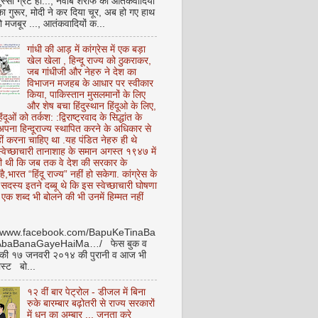
ुस्सी ग्रेट हो..., नवाब शरीफ का आतंकवादियों
 का गुरूर, मोदी ने कर दिया चूर, अब हो गए हाथ
ो मजबूर ..., आतंकवादियों क...
गांधी की आड़ में कांग्रेस में एक बड़ा
खेल खेला , हिन्दू राज्य को ठुकराकर,
जब गांधीजी और नेहरु ने देश का
विभाजन मजहब के आधार पर स्वीकार
किया, पाकिस्तान मुसलमानों के लिए
और शेष बचा हिंदुस्थान हिंदूओ के लिए,
हिंदूओं को तर्कश: :द्विराष्ट्रवाद के सिद्धांत के
पना हिन्दूराज्य स्थापित करने के अधिकार से
ीं करना चाहिए था .यह पंडित नेहरु ही थे
े स्वेच्छाचारी तानाशाह के समान अगस्त १९४७ में
ी थी कि जब तक वे देश की सरकार के
है,भारत “हिंदू राज्य” नहीं हो सकेगा. कांग्रेस के
ू सदस्य इतने दब्बू थे कि इस स्वेच्छाचारी घोषणा
ध एक शब्द भी बोलने की भी उनमें हिम्मत नहीं
//www.facebook.com/BapuKeTinaBa
AbaBanaGayeHaiMa…/ फेस बुक व
 की १७ जनवरी २०१४ की पुरानी व आज भी
ोस्ट बो...
१२ वीं बार पेट्रोल - डीजल में बिना
रुके बारम्बार बढ़ोतरी से राज्य सरकारों
में धन का अम्बार .., जनता करे