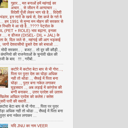
गुहार.., मत बनाओं हमें महंगाई का
अचार.., से जीवन में अत्याचार ..,
विदेशी पूँजी लेकर भाग रहे है... विदेशी
 भंडार, इन नारो के खर्च से, देश कर्ज के गर्त मे
ै... हम 1991 से मुन्ना मन मोहन की सरकार से
 स्थिति मे आ रहे है...???? पेट्रोल के
 (PET + ROLE) भाव बढ़ाना, इनका
ेल .... व डीजल (DISEL- DIL + JAL) के
ता के, दिल जले से , महंगाई की आग भड़काई
ै, जागों देशवासीयो डूबते देश को बचाओ ....
ो मोदी सरकार.. , बजट... तो दूर की कौड़ी..,
कंपनियो की राजनेताओं के चुनावी खेल की
ी के बाद !!! , गरीबो...
कटोरे में कटोरा बेटा बाप से भी गोरा...,
पिता पर पुत्र देश का घोड़ा अधिक
नही तो थोडा .., सैफई में पिता बना
घोड़ा .., पुत्र बना नकेल लगाकर
घुड़सवार .., अब लड़ाई में कांग्रेस की
बग्गी बनाकर.., उत्तर प्रदेश को उतारू
अखिलेश अखिल प्रदेश को कलेश / क्लेश
सरी पारी की सवारी...
 कटोरा बेटा बाप से भी गोरा..., पिता पर पुत्र
ोड़ा अधिक नही तो थोडा .., सैफई में पिता बना
 पुत्र बना नकेल लगाकर ...
यदि JNU का नाम VEER