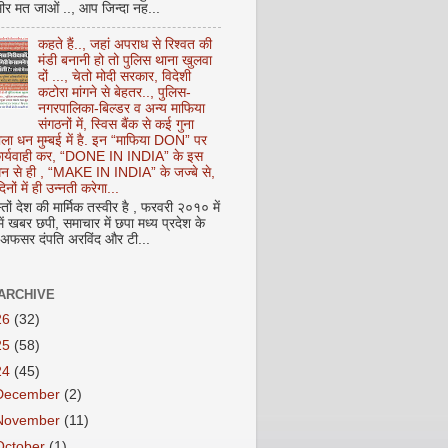
ीर मत जाओं .., आप जिन्दा नह...
कहते हैं.., जहां अपराध से रिश्वत की
मंडी बनानी हो तो पुलिस थाना खुलवा
दों ..., चेतो मोदी सरकार, विदेशी
कटोरा मांगने से बेहतर.., पुलिस-
नगरपालिका-बिल्डर व अन्य माफिया
संगठनों में, स्विस बैंक से कई गुना
ाला धन मुम्बई में है. इन “माफिया DON” पर
 कार्यवाही कर, “DONE IN INDIA” के इस
 धन से ही , “MAKE IN INDIA” के जज्बे से,
िनों में ही उन्नती करेगा...
ों देश की मार्मिक तस्वीर है , फरवरी २०१० में
ं खबर छपी, समाचार में छपा मध्य प्रदेश के
फसर दंपति अरविंद और टी...
ARCHIVE
26
(32)
25
(58)
24
(45)
December
(2)
November
(11)
October
(1)