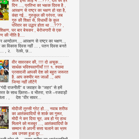
आज इसी आड़ में ...???, देश का हर
दिन ..., प्रतिभा का भक्षक दिवस है ,
आरक्षण से राष्ट्र का भक्षण हो रहा है,
कंहा गई... गुरुकुल की परंपरा, जब
गुरु की शिक्षा से, विधार्थी के कुल
परिवार का उद्धार होता था ...??? ,
क्षण, घर बार बेचकर , बेरोजगारी से एक
 की नीति है....
आन्दोलन..., आरक्षण से राष्ट्र का भक्षण..,
्र का विकास दिवस नहीं ... , पतन दिवस बनते
ै... , २. रेलवे, छ...
वीर सावरकर की, !!!! दो अचूक..,
सार्थक भविश्यवाणीयाँ !!!! १. श्यामा
प्रसादजी आपकी देश को बहुत जरूरत
है. आप कश्मीर मत जाओं .., आप
जिन्दा नहीं लौटेंगें
 “गंदी राजनीती” व जवाहर के “जहर” से हमें
ारत के साथ छितरा– व भीतरा, राजे –रजवाड़ों
मिला . , देश “वीर सावर...
मोदीजी तुस्सी ग्रेट हो..., नवाब शरीफ
का आतंकवादियों से शार्क का गुरूर,
मोदी ने कर दिया चूर, अब हो गए हाथ
मिलाने को मजबूर ..., आतंकवादियों के
सम्मान से अपनी सत्ता चलाने का भ्रम
अब उनका हुआ दूर...