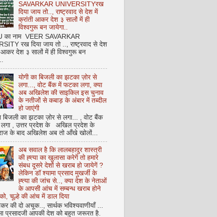
SAVARKAR UNIVERSITYरख
दिया जाय तो.., राष्ट्रवाद से देश में
क्रांती आकर देश ३ सालों में ही
विश्वगुरू बन जायेगा..
NU का नाम VEER SAVARKAR
ITY रख दिया जाय तो .., राष्ट्रवाद से देश
ती आकर देश ३ सालों में ही विश्वगुरू बन
..
योगी का बिजली का झटका ज़ोर से
लगा..., वोट बैंक में फटका लगा, क्या
अब अखिलेश की साइकिल इस चुनाव
के नतीजों से कबाड़ के अंबार में तब्दील
हो जाएंगी
 बिजली का झटका ज़ोर से लगा... , वोट बैंक
 लगा , उत्तर प्रदेश के अखिल प्रदेश के
राज के बाद अखिलेश अब तो आँखे खोलों...
अब सवाल है कि लालबहादुर शास्त्री
की ह्त्या का खुलासा करेगें तो हमारे
संबध दूसरे देशों से खराब हो जायेगें ?
लेकिन डॉ श्यामा प्रसाद मुखर्जी के
ह्त्या की जांच से.., क्या देश के नेताओं
के आपसी आंच में सम्बन्ध खराब होने
को, चूल्हे की आंच में डाल दिया
कर की दो अचूक.., सार्थक भविश्यवाणीयाँ ...
मा प्रसादजी आपकी देश को बहुत जरूरत है.