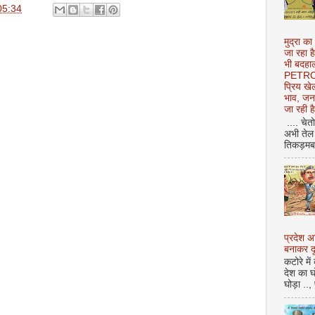
05:34
मुद्रा का
जा रहा ह
भी बदहाल
PETROL
प्रिय ख
भाव, जन
जा रही ह
.... चेत
अभी तेल 
तिकड़मबाज
प्रदेश 
बनाकर दू
कटोरे में
देश का घ
घोड़ा ..,