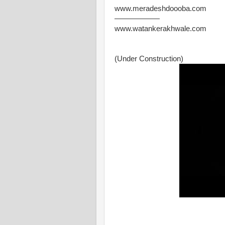
www.meradeshdoooba.com
——————
www.watankerakhwale.com
(Under Construction)