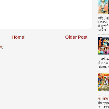
यदि J
UNIVERS
में क्रां
जायेगा...
Home
Older Post
m)
योगी का
में फटका
अंधकार 
से, जाँच 
वीर सावर
१. श्या