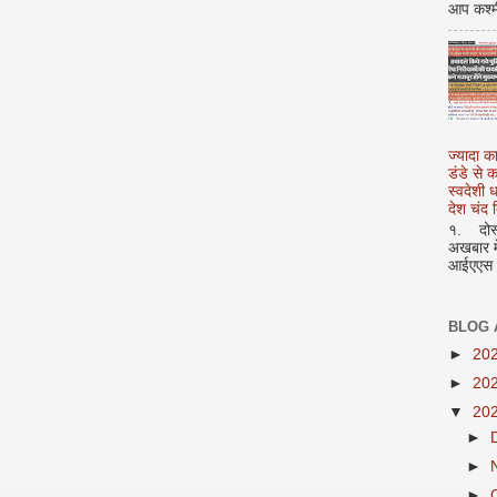
आप कश्म
ज्यादा क
डंडे से
स्वदेशी
देश चंद द
१. दोस्त
अखबार मे
आईएएस अ
BLOG 
►
20
►
20
▼
20
►
►
►