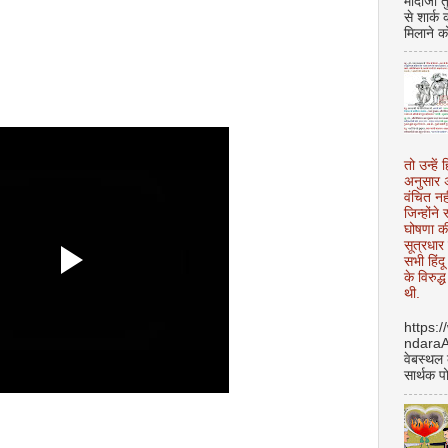
मोदीजी त
से शार्क
मिलाने क
तो उन्हें 
अनुसार अ
वंचित नह
जिन्होंन
घोषणा क
सूत्रधार 
सभी हिंद
के विरुद्
थी.
https:
ndara
वेबस्थल
सार्थक प