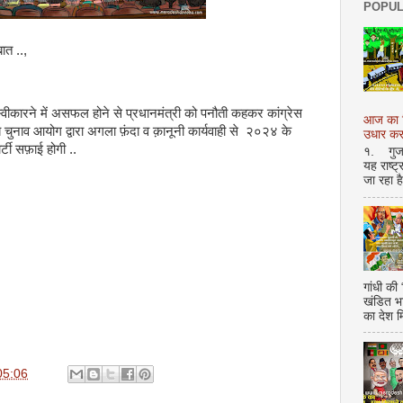
POPUL
बात ..,
ती स्वीकारने में असफल होने से प्रधानमंत्री को पनौती कहकर कांग्रेस
आज का शि
ब चुनाव आयोग द्वारा अगला फ़ंदा व क़ानूनी कार्यवाही से २०२४ के
उधार करण
्टी सफ़ाई होगी ..
१. गुजर 
यह राष्ट
जा रहा ह
गांधी की
खंडित भ
का देश 
05:06