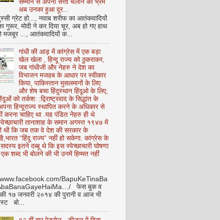
सम्मान से अपनी सत्ता चलाने का भ्रम
अब उनका हुआ दूर...
ुस्सी ग्रेट हो..., नवाब शरीफ का आतंकवादियों
 का गुरूर, मोदी ने कर दिया चूर, अब हो गए हाथ
ो मजबूर ..., आतंकवादियों क...
गांधी की आड़ में कांग्रेस में एक बड़ा
खेल खेला , हिन्दू राज्य को ठुकराकर,
जब गांधीजी और नेहरु ने देश का
विभाजन मजहब के आधार पर स्वीकार
किया, पाकिस्तान मुसलमानों के लिए
और शेष बचा हिंदुस्थान हिंदूओ के लिए,
हिंदूओं को तर्कश: :द्विराष्ट्रवाद के सिद्धांत के
पना हिन्दूराज्य स्थापित करने के अधिकार से
ीं करना चाहिए था .यह पंडित नेहरु ही थे
े स्वेच्छाचारी तानाशाह के समान अगस्त १९४७ में
ी थी कि जब तक वे देश की सरकार के
है,भारत “हिंदू राज्य” नहीं हो सकेगा. कांग्रेस के
ू सदस्य इतने दब्बू थे कि इस स्वेच्छाचारी घोषणा
ध एक शब्द भी बोलने की भी उनमें हिम्मत नहीं
//www.facebook.com/BapuKeTinaBa
AbaBanaGayeHaiMa…/ फेस बुक व
 की १७ जनवरी २०१४ की पुरानी व आज भी
ोस्ट बो...