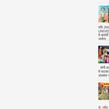
यदि J
UNIVERS
में क्रां
जायेगा...
योगी का
में फटका
अंधकार 
से, जाँच 