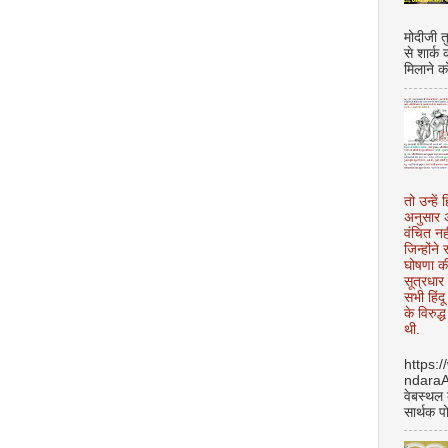
मोदीजी त
से शार्क
मिलाने क
तो उन्हें 
अनुसार अ
वंचित नह
जिन्होंन
घोषणा क
सूत्रधार 
सभी हिंद
के विरुद्
थी.
https:
ndara
वेबस्थल
सार्थक प