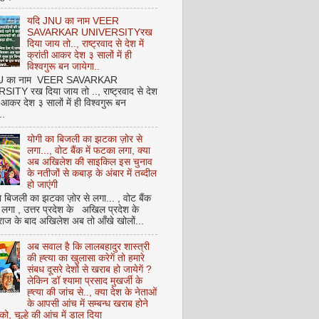
यदि JNU का नाम VEER
SAVARKAR UNIVERSITYरख
दिया जाय तो.., राष्ट्रवाद से देश में
क्रांती आकर देश ३ सालों में ही
विश्वगुरू बन जायेगा..
NU का नाम VEER SAVARKAR
ITY रख दिया जाय तो .., राष्ट्रवाद से देश
ती आकर देश ३ सालों में ही विश्वगुरू बन
..
योगी का बिजली का झटका ज़ोर से
लगा..., वोट बैंक में फटका लगा, क्या
अब अखिलेश की साइकिल इस चुनाव
के नतीजों से कबाड़ के अंबार में तब्दील
हो जाएंगी
 बिजली का झटका ज़ोर से लगा... , वोट बैंक
 लगा , उत्तर प्रदेश के अखिल प्रदेश के
राज के बाद अखिलेश अब तो आँखे खोलों...
अब सवाल है कि लालबहादुर शास्त्री
की ह्त्या का खुलासा करेगें तो हमारे
संबध दूसरे देशों से खराब हो जायेगें ?
लेकिन डॉ श्यामा प्रसाद मुखर्जी के
ह्त्या की जांच से.., क्या देश के नेताओं
के आपसी आंच में सम्बन्ध खराब होने
को, चूल्हे की आंच में डाल दिया