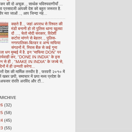
कर की दो अचूक.., सार्थक भविश्यवाणीयाँ ...
मा प्रसादजी आपकी देश को बहुत जरूरत है.
ीर मत जाओं .., आप जिन्दा नह...
कहते हैं.., जहां अपराध से रिश्वत की
मंडी बनानी हो तो पुलिस थाना खुलवा
दों ..., चेतो मोदी सरकार, विदेशी
कटोरा मांगने से बेहतर.., पुलिस-
नगरपालिका-बिल्डर व अन्य माफिया
संगठनों में, स्विस बैंक से कई गुना
ाला धन मुम्बई में है. इन “माफिया DON” पर
 कार्यवाही कर, “DONE IN INDIA” के इस
 धन से ही , “MAKE IN INDIA” के जज्बे से,
िनों में ही उन्नती करेगा...
ों देश की मार्मिक तस्वीर है , फरवरी २०१० में
ं खबर छपी, समाचार में छपा मध्य प्रदेश के
फसर दंपति अरविंद और टी...
ARCHIVE
26
(32)
25
(58)
24
(45)
23
(55)