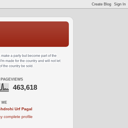
t make a party but become part of the
 I'm made for the country and will not let
 of the country be sold.
 PAGEVIEWS
463,618
 ME
hdrohi Urf Pagal
y complete profile