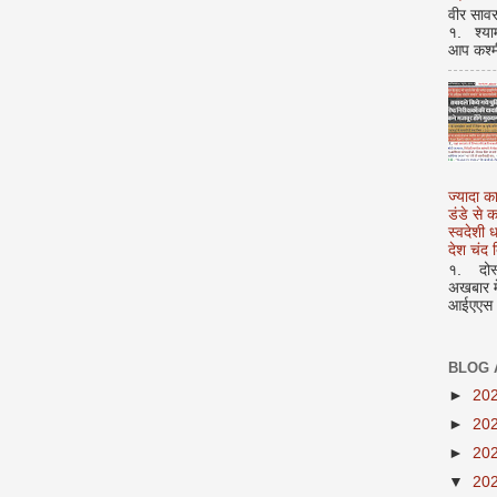
वीर सावर
१. श्या
आप कश्म
ज्यादा क
डंडे से
स्वदेशी
देश चंद द
१. दोस्त
अखबार मे
आईएएस अ
BLOG 
►
20
►
20
►
20
▼
20