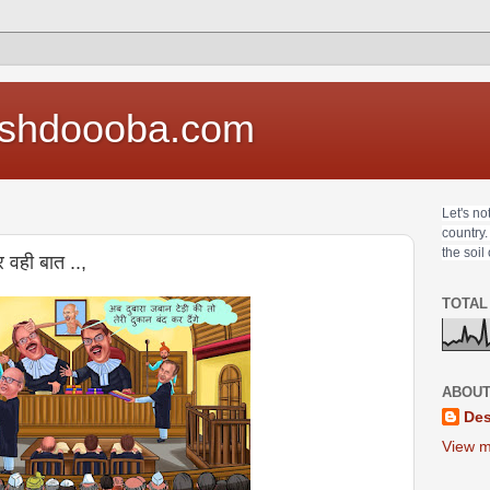
shdoooba.com
Let's no
country.
the soil
 वही बात ..,
TOTAL
ABOUT
Des
View m