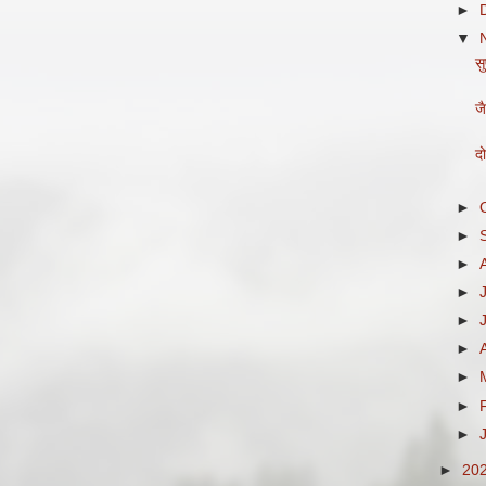
►
▼
स
जै
दो
►
►
►
►
►
►
►
►
►
►
20