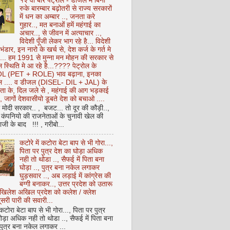
१२ वीं बार पेट्रोल - डीजल में बिना
रुके बारम्बार बढ़ोतरी से राज्य सरकारों
में धन का अम्बार .., जनता करे
गुहार.., मत बनाओं हमें महंगाई का
अचार.., से जीवन में अत्याचार ..,
विदेशी पूँजी लेकर भाग रहे है... विदेशी
 भंडार, इन नारो के खर्च से, देश कर्ज के गर्त मे
ै... हम 1991 से मुन्ना मन मोहन की सरकार से
 स्थिति मे आ रहे है...???? पेट्रोल के
 (PET + ROLE) भाव बढ़ाना, इनका
ेल .... व डीजल (DISEL- DIL + JAL) के
ता के, दिल जले से , महंगाई की आग भड़काई
ै, जागों देशवासीयो डूबते देश को बचाओ ....
ो मोदी सरकार.. , बजट... तो दूर की कौड़ी..,
कंपनियो की राजनेताओं के चुनावी खेल की
ी के बाद !!! , गरीबो...
कटोरे में कटोरा बेटा बाप से भी गोरा...,
पिता पर पुत्र देश का घोड़ा अधिक
नही तो थोडा .., सैफई में पिता बना
घोड़ा .., पुत्र बना नकेल लगाकर
घुड़सवार .., अब लड़ाई में कांग्रेस की
बग्गी बनाकर.., उत्तर प्रदेश को उतारू
अखिलेश अखिल प्रदेश को कलेश / क्लेश
सरी पारी की सवारी...
 कटोरा बेटा बाप से भी गोरा..., पिता पर पुत्र
ोड़ा अधिक नही तो थोडा .., सैफई में पिता बना
 पुत्र बना नकेल लगाकर ...