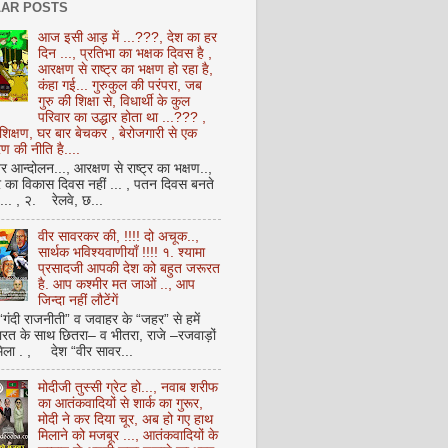
AR POSTS
आज इसी आड़ में ...???, देश का हर
दिन ..., प्रतिभा का भक्षक दिवस है ,
आरक्षण से राष्ट्र का भक्षण हो रहा है,
कंहा गई... गुरुकुल की परंपरा, जब
गुरु की शिक्षा से, विधार्थी के कुल
परिवार का उद्धार होता था ...??? ,
क्षण, घर बार बेचकर , बेरोजगारी से एक
 की नीति है....
आन्दोलन..., आरक्षण से राष्ट्र का भक्षण..,
्र का विकास दिवस नहीं ... , पतन दिवस बनते
ै... , २. रेलवे, छ...
वीर सावरकर की, !!!! दो अचूक..,
सार्थक भविश्यवाणीयाँ !!!! १. श्यामा
प्रसादजी आपकी देश को बहुत जरूरत
है. आप कश्मीर मत जाओं .., आप
जिन्दा नहीं लौटेंगें
 “गंदी राजनीती” व जवाहर के “जहर” से हमें
ारत के साथ छितरा– व भीतरा, राजे –रजवाड़ों
मिला . , देश “वीर सावर...
मोदीजी तुस्सी ग्रेट हो..., नवाब शरीफ
का आतंकवादियों से शार्क का गुरूर,
मोदी ने कर दिया चूर, अब हो गए हाथ
मिलाने को मजबूर ..., आतंकवादियों के