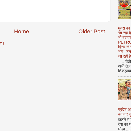
मुद्रा का
Home
Older Post
जा रहा ह
भी बदहाल
PETROL
m)
प्रिय ख
भाव, जन
जा रही ह
.... चेत
अभी तेल 
तिकड़मबाज
प्रदेश 
बनाकर दू
कटोरे में
देश का घ
घोड़ा ..,