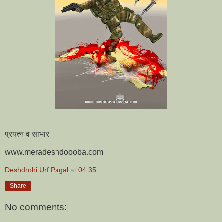
प्रयत्न व साभार
www.meradeshdoooba.com
Deshdrohi Urf Pagal
at
04:35
Share
No comments: