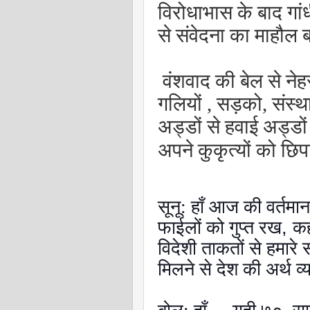
विरोधाभास के बाद गांध
से संवेदना का माहौल
वंशवाद की बेल से नेहर
गलियों , सड़को, संस्था
अड्डों से हवाई अड्ड
अपने कुकृत्यों को छिप
सूनू: हाँ आज की वर्तमा
फाईलों को गुप्त रख
,
कह
विदेशी ताकतों से हमारे 
मिलने से देश की अर्थ व्