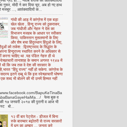
ुस्सी ग्रेट हो..., नवाब शरीफ का आतंकवादियों
 का गुरूर, मोदी ने कर दिया चूर, अब हो गए हाथ
ो मजबूर ..., आतंकवादियों क...
गांधी की आड़ में कांग्रेस में एक बड़ा
खेल खेला , हिन्दू राज्य को ठुकराकर,
जब गांधीजी और नेहरु ने देश का
विभाजन मजहब के आधार पर स्वीकार
किया, पाकिस्तान मुसलमानों के लिए
और शेष बचा हिंदुस्थान हिंदूओ के लिए,
हिंदूओं को तर्कश: :द्विराष्ट्रवाद के सिद्धांत के
पना हिन्दूराज्य स्थापित करने के अधिकार से
ीं करना चाहिए था .यह पंडित नेहरु ही थे
े स्वेच्छाचारी तानाशाह के समान अगस्त १९४७ में
ी थी कि जब तक वे देश की सरकार के
है,भारत “हिंदू राज्य” नहीं हो सकेगा. कांग्रेस के
ू सदस्य इतने दब्बू थे कि इस स्वेच्छाचारी घोषणा
ध एक शब्द भी बोलने की भी उनमें हिम्मत नहीं
//www.facebook.com/BapuKeTinaBa
AbaBanaGayeHaiMa…/ फेस बुक व
 की १७ जनवरी २०१४ की पुरानी व आज भी
ोस्ट बो...
१२ वीं बार पेट्रोल - डीजल में बिना
रुके बारम्बार बढ़ोतरी से राज्य सरकारों
में धन का अम्बार .., जनता करे