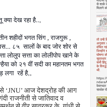
मोदीजी त
से शार्क
मिलाने क
तू क्या देख रहा है..
,
तीन शहीदों भगत सिंग , राजगुरू ,
तो उन्हें 
अनुसार अ
स... ८५ सालों के बाद जोर शोर से
वंचित नह
जिन्होंन
ता लोलुप सत्ता का लोलीपोप खाने के
घोषणा क
सूत्रधार 
सभी हिंद
न्हैया को २१ वीं सदी का महानतम भगत
के विरुद्
थी.
ड़ लगा रहें है
,,
https:
ndara
वेबस्थल
से ‘JNU’ आज देशद्रोह की आग
सार्थक प
 गंदी राजनीती से जातिवाद व
मर्थन से वीर सावरकर के गांधी से