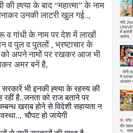
ी की ह्त्या के बाद “महात्मा” के नाम
 बनाकर उनकी लाटरी खुल गई..,
यदि J
UNIVERS
में क्रां
ू व गांधी के नाम पर देश में लाखों
जायेगा...
न व पुल व पुतलों , भ्रष्टाचार के
ों को अपने नामों पर रखकर आज भी
ाकर अमर बनें है,
योगी का
में फटका
अंधकार 
न सरकारें भी इनकी ह्त्या के रहस्य की
 रहीं है..जनता को राज बताने पर
सम्बन्ध खराब होने से विदेशी सहायता न
यवस्था..
,
चौपट हो जायेगी
से, जाँच 
वीर सावर
१. श्या