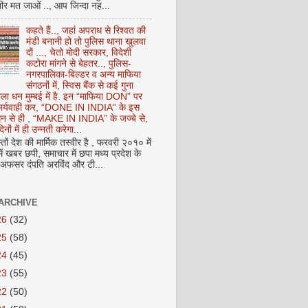
ीर मत जाओं .., आप जिन्दा नह...
कहते हैं.., जहां अपराध से रिश्वत की
मंडी बनानी हो तो पुलिस थाना खुलवा
दों ..., चेतो मोदी सरकार, विदेशी
कटोरा मांगने से बेहतर.., पुलिस-
नगरपालिका-बिल्डर व अन्य माफिया
संगठनों में, स्विस बैंक से कई गुना
ाला धन मुम्बई में है. इन “माफिया DON” पर
 कार्यवाही कर, “DONE IN INDIA” के इस
 धन से ही , “MAKE IN INDIA” के जज्बे से,
िनों में ही उन्नती करेगा...
ों देश की मार्मिक तस्वीर है , फरवरी २०१० में
ं खबर छपी, समाचार में छपा मध्य प्रदेश के
फसर दंपति अरविंद और टी...
ARCHIVE
26
(32)
25
(58)
24
(45)
23
(55)
22
(50)