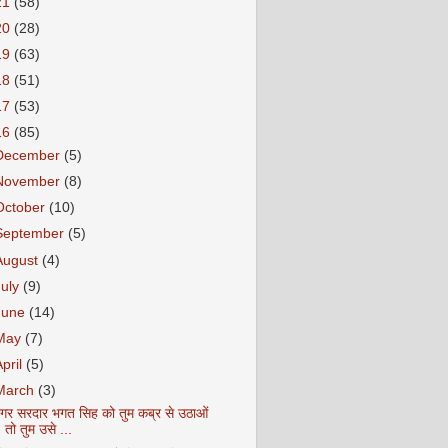
21
(58)
20
(28)
19
(63)
18
(51)
17
(53)
16
(85)
December
(5)
November
(8)
October
(10)
September
(5)
August
(4)
July
(9)
June
(14)
May
(7)
April
(5)
March
(3)
गर सरदार भगत सिह को तुम कब्र से उठाओं
तो तुम उसे ...