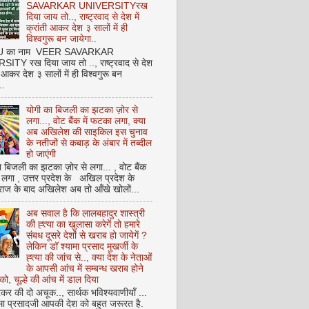
SAVARKAR UNIVERSITYरख
दिया जाय तो.., राष्ट्रवाद से देश में
क्रांती आकर देश ३ सालों में ही
विश्वगुरू बन जायेगा..
NU का नाम VEER SAVARKAR
ITY रख दिया जाय तो .., राष्ट्रवाद से देश
ती आकर देश ३ सालों में ही विश्वगुरू बन
..
योगी का बिजली का झटका ज़ोर से
लगा..., वोट बैंक में फटका लगा, क्या
अब अखिलेश की साइकिल इस चुनाव
के नतीजों से कबाड़ के अंबार में तब्दील
हो जाएंगी
 बिजली का झटका ज़ोर से लगा... , वोट बैंक
 लगा , उत्तर प्रदेश के अखिल प्रदेश के
राज के बाद अखिलेश अब तो आँखे खोलों...
अब सवाल है कि लालबहादुर शास्त्री
की ह्त्या का खुलासा करेगें तो हमारे
संबध दूसरे देशों से खराब हो जायेगें ?
लेकिन डॉ श्यामा प्रसाद मुखर्जी के
ह्त्या की जांच से.., क्या देश के नेताओं
के आपसी आंच में सम्बन्ध खराब होने
को, चूल्हे की आंच में डाल दिया
कर की दो अचूक.., सार्थक भविश्यवाणीयाँ ...
मा प्रसादजी आपकी देश को बहुत जरूरत है.