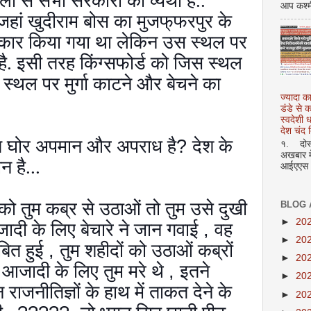
ं से सभी सरकारों की व्यथा है..
आप कश्म
जहां खुदीराम बोस का मुजफ्‌फरपुर के
ंस्कार किया गया था लेकिन उस स्थल पर
ै. इसी तरह किंग्सफोर्ड को जिस स्थल
स्थल पर मुर्गा काटने और बेचने का
ज्यादा क
डंडे से
स्वदेशी
देश चंद द
रति घोर अपमान और अपराध है
?
देश के
१. दोस्त
अखबार मे
 है...
आईएएस अ
 तुम कब्र से उठाओं तो तुम उसे दुखी
BLOG 
►
20
ादी के लिए बेचारे ने जान गवाई
,
वह
►
20
बित हुई
,
तुम शहीदों को उठाओं कब्रों
►
20
 आजादी के लिए तुम मरे थे
,
इतने
►
20
 राजनीतिज्ञों के हाथ में ताकत देने के
►
20