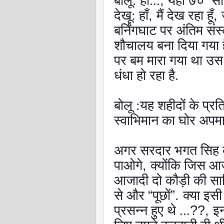
बोलू: हाँ...
,
यही ७० सालो
देखू: हाँ
,
मैं देख रहा हूँ
,
बर्निंगघाट पर अंतिम स
शौचालय बना दिया गया ह
पर बम मारा गया था उस 
धंधा हो रहा है.
बोलू :यह शहीदों के प्
स्वाभिमान का घोर अपमान
अगर सरदार भगत सिह को
पाओगे
,
क्योंकि जिस आज
आजादी दो कौड़ी की सा
से और
“
पूछों
”.
क्या इसी
प्रसन्न हुए थे ...
??,
इन