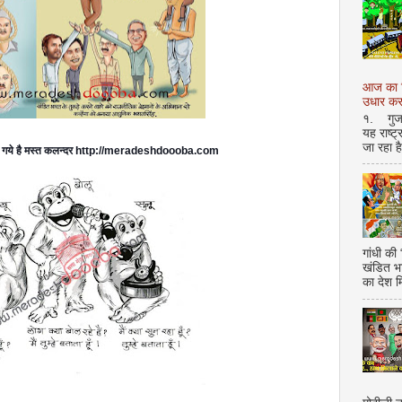
आज का शि
उधार करण
१. गुजर 
यह राष्ट
जा रहा ह
 बन गये है मस्त कलन्दर http://meradeshdoooba.com
गांधी की
खंडित भ
का देश 