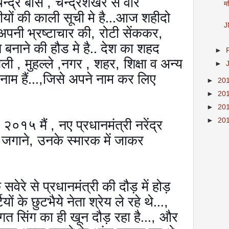
न्द्र बोस
,
चन्द्रशेखर से वीर
मह
ीयों की काली सूची मे है...आज शहीदो
J
पनी भ्रष्टाचार की
,
रोटी सेंककर
,
 बनाने की हौड मे है.. देश का शहद
►
गली
,
मुहल्ले
,
नगर
,
शहर
,
शिक्षा व अन्य
►
ाम हैं...
,
जिसे अपने नाम कर लिए
►
20
►
20
►
20
►
20
 २०१५ मैं
,
नए प्रधानमंत्री नरेंद्र
 जगाने
,
उनके स्मारक में जाकर
सवेरे से प्रधानमंत्री की दौड़ में होड़
ियों के छुटभैये नेता श्रेय ले रहे थे...
,
गत सिंग का ही खून दौड़ रहा है...
,
और