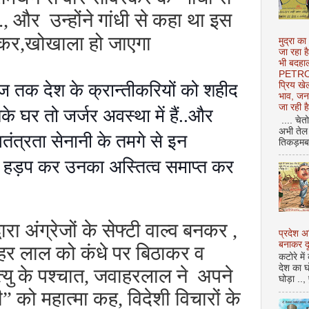
, और उन्होंने गांधी से कहा था इस
होकर,खोखाला हो जाएगा
मुद्रा का
जा रहा ह
भी बदहाल
PETROL
 आज तक देश के क्रान्तीकरियों को शहीद
प्रिय ख
भाव, जन
जा रही ह
के घर तो जर्जर अवस्था में हैं..और
.... चेत
अभी तेल 
वतंत्रता सेनानी के तमगे से इन
तिकड़मबाज
नें हड़प कर उनका अस्तित्व समाप्त कर
ारा अंग्रेजों के सेफ्टी वाल्व बनकर ,
प्रदेश 
बनाकर दू
ाहर लाल को कंधे पर बिठाकर व
कटोरे में
देश का घ
्यु के पश्चात, जवाहरलाल ने अपने
घोड़ा ..,
ी” को महात्मा कह, विदेशी विचारों के