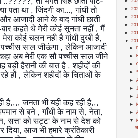
 ..
?????,
तो भगत सिह छाती पीट-
►
20
क्या पता था
,
जिंदगी का...
,
गांधी तो
►
20
►
20
र आजादी आने के बाद गांधी छाती
►
20
र-बार कहते थे मेरी कोई सुनता नहीं
,
मैं
►
20
,
मेरा कोई चलन नही है गांधी दुखी है
,
▼
20
ौ पच्चीस साल जीऊंगा
,
लेकिन आजादी
►
ने कहा अब मेरी एक सौ पच्चीस साल जीने
►
ह बड़ी हैरानी की बात है
,
शहीदों की
►
►
रहे हों
,
लेकिन शहीदों के चिताओं के
►
►
►
ी है
,,,,
जनता भी यही कह रही है
,,,
►
 अपमान से बने
,
गाँधी के नाम से
,
नेता
,
►
ान
,
सत्ता को सट्टा के नाम से देश को
▼
अ
र दिया
,
आज भी हमारे क्रंतिकारी