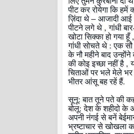
लिए तुमने कुरबानी दी थी
पीट कर रोयेगा कि हमें 
ज़िंदा थे
–
आजादी आई औ
पीटने लगे थे
,
गांधी बा
खोटा सिक्का हो गया हूँ
गांधी सोचते थे : एक स
के नौ महीने बाद उन्हों
की कोइ इच्छा नहीं है
,
य
चिताओं पर भले मेले भर 
भीतर आंसू बह रहें हैं.
सूनू: बात तूने पते की कह
बोलू: देश के शहीदो के
अपनी नंगई से बनें बेईम
भ्रष्टाचार से खोखला क