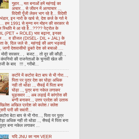
गुहार.., मत बनाओं हमें महंगाई का
अचार.., से जीवन में अत्याचार ..,
विदेशी पूँजी लेकर भाग रहे है... विदेशी
 भंडार, इन नारो के खर्च से, देश कर्ज के गर्त मे
ै... हम 1991 से मुन्ना मन मोहन की सरकार से
 स्थिति मे आ रहे है...???? पेट्रोल के
 (PET + ROLE) भाव बढ़ाना, इनका
ेल .... व डीजल (DISEL- DIL + JAL) के
ता के, दिल जले से , महंगाई की आग भड़काई
ै, जागों देशवासीयो डूबते देश को बचाओ ....
ो मोदी सरकार.. , बजट... तो दूर की कौड़ी..,
कंपनियो की राजनेताओं के चुनावी खेल की
ी के बाद !!! , गरीबो...
कटोरे में कटोरा बेटा बाप से भी गोरा...,
पिता पर पुत्र देश का घोड़ा अधिक
नही तो थोडा .., सैफई में पिता बना
घोड़ा .., पुत्र बना नकेल लगाकर
घुड़सवार .., अब लड़ाई में कांग्रेस की
बग्गी बनाकर.., उत्तर प्रदेश को उतारू
अखिलेश अखिल प्रदेश को कलेश / क्लेश
सरी पारी की सवारी...
 कटोरा बेटा बाप से भी गोरा..., पिता पर पुत्र
ोड़ा अधिक नही तो थोडा .., सैफई में पिता बना
 पुत्र बना नकेल लगाकर ...
यदि JNU का नाम VEER