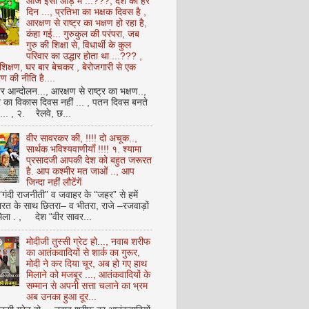
आज इसी आड़ में ...???, देश का हर
दिन ..., प्रतिभा का भक्षक दिवस है ,
आरक्षण से राष्ट्र का भक्षण हो रहा है,
कंहा गई... गुरुकुल की परंपरा, जब
गुरु की शिक्षा से, विधार्थी के कुल
परिवार का उद्धार होता था ...??? ,
क्षण, घर बार बेचकर , बेरोजगारी से एक
 की नीति है....
आन्दोलन..., आरक्षण से राष्ट्र का भक्षण..,
्र का विकास दिवस नहीं ... , पतन दिवस बनते
ै... , २. रेलवे, छ...
वीर सावरकर की, !!!! दो अचूक..,
सार्थक भविश्यवाणीयाँ !!!! १. श्यामा
प्रसादजी आपकी देश को बहुत जरूरत
है. आप कश्मीर मत जाओं .., आप
जिन्दा नहीं लौटेंगें
 “गंदी राजनीती” व जवाहर के “जहर” से हमें
ारत के साथ छितरा– व भीतरा, राजे –रजवाड़ों
मिला . , देश “वीर सावर...
मोदीजी तुस्सी ग्रेट हो..., नवाब शरीफ
का आतंकवादियों से शार्क का गुरूर,
मोदी ने कर दिया चूर, अब हो गए हाथ
मिलाने को मजबूर ..., आतंकवादियों के
सम्मान से अपनी सत्ता चलाने का भ्रम
अब उनका हुआ दूर...