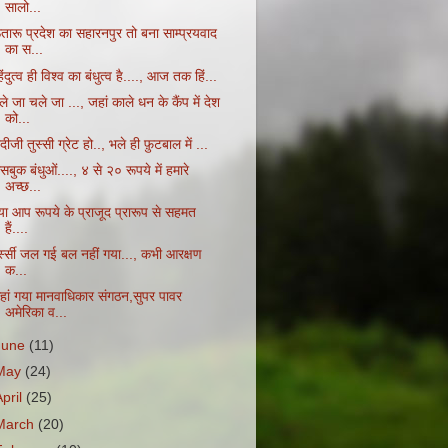
सालो...
तारू प्रदेश का सहारनपुर तो बना साम्प्रयवाद
का स...
ंदुत्व ही विश्व का बंधुत्व है...., आज तक हिं...
े जा चले जा ..., जहां काले धन के कैंप में देश
को...
दीजी तुस्सी ग्रेट हो.., भले ही फ़ुटबाल में ...
सबुक बंधुओं...., ४ से २० रूपये में हमारे
अच्छ...
्या आप रूपये के प्राजूद प्रारूप से सहमत
हैं....
्स्स्सी जल गई बल नहीं गया..., कभी आरक्षण
क...
हां गया मानवाधिकार संगठन,सुपर पावर
अमेरिका व...
June
(11)
May
(24)
April
(25)
March
(20)