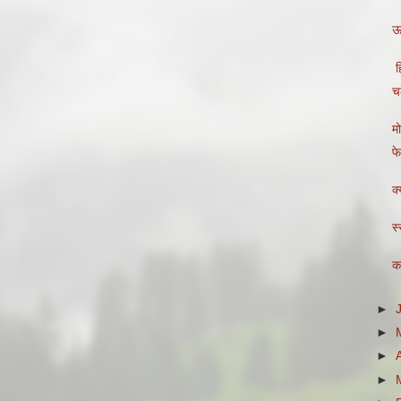
ऊ
हि
चल
मो
फे
क
र
क
►
►
►
►