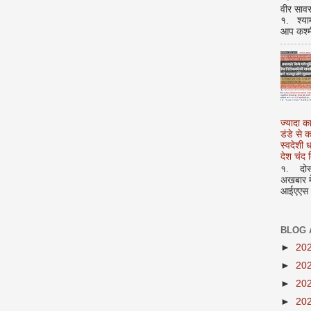
वीर सावर
१. श्या
आप कश्म
ज्यादा क
डंडे से
स्वदेशी
देश चंद द
१. दोस्त
अखबार मे
आईएएस अ
BLOG 
►
20
►
20
►
20
►
20