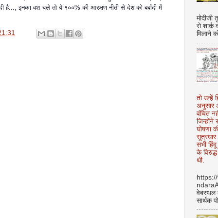
 है..., इनका वश चले तो ये १००% की आरक्षण नीती से देश को बर्बादी में
मोदीजी त
से शार्क
21:31
मिलाने क
तो उन्हें 
अनुसार अ
वंचित नह
जिन्होंन
घोषणा क
सूत्रधार 
सभी हिंद
के विरुद्
थी.
https:
ndara
वेबस्थल
सार्थक प