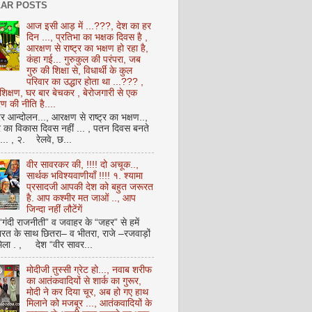
AR POSTS
आज इसी आड़ में ...???, देश का हर
दिन ..., प्रतिभा का भक्षक दिवस है ,
आरक्षण से राष्ट्र का भक्षण हो रहा है,
कंहा गई... गुरुकुल की परंपरा, जब
गुरु की शिक्षा से, विधार्थी के कुल
परिवार का उद्धार होता था ...??? ,
क्षण, घर बार बेचकर , बेरोजगारी से एक
 की नीति है....
आन्दोलन..., आरक्षण से राष्ट्र का भक्षण..,
्र का विकास दिवस नहीं ... , पतन दिवस बनते
ै... , २. रेलवे, छ...
वीर सावरकर की, !!!! दो अचूक..,
सार्थक भविश्यवाणीयाँ !!!! १. श्यामा
प्रसादजी आपकी देश को बहुत जरूरत
है. आप कश्मीर मत जाओं .., आप
जिन्दा नहीं लौटेंगें
 “गंदी राजनीती” व जवाहर के “जहर” से हमें
ारत के साथ छितरा– व भीतरा, राजे –रजवाड़ों
मिला . , देश “वीर सावर...
मोदीजी तुस्सी ग्रेट हो..., नवाब शरीफ
का आतंकवादियों से शार्क का गुरूर,
मोदी ने कर दिया चूर, अब हो गए हाथ
मिलाने को मजबूर ..., आतंकवादियों के