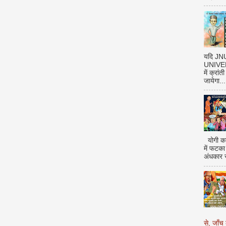
यदि J
UNIVERS
में क्रां
जायेगा...
योगी का
में फटका
अंधकार 
से, जाँच 