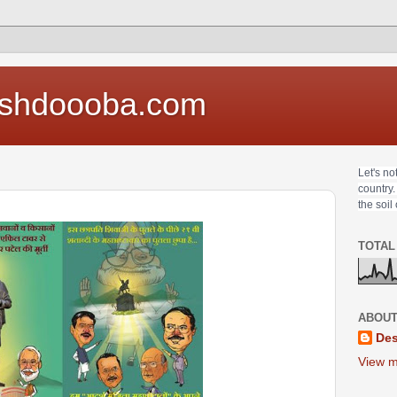
shdoooba.com
Let's no
country.
the soil
TOTAL
ABOUT
Des
View m