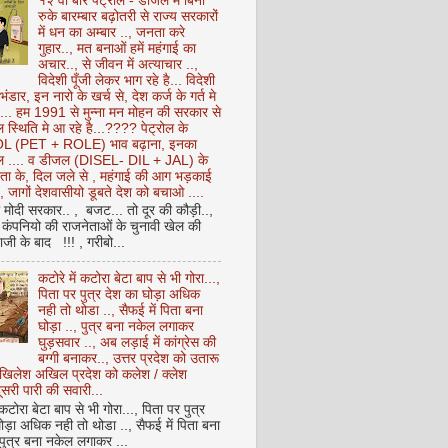
१२ वीं बार पेट्रोल - डीजल में बिना
रुके बारम्बार बढ़ोतरी से राज्य सरकारों
में धन का अम्बार .., जनता करे
गुहार.., मत बनाओं हमें महंगाई का
अचार.., से जीवन में अत्याचार ..,
विदेशी पूँजी लेकर भाग रहे है... विदेशी
 भंडार, इन नारो के खर्च से, देश कर्ज के गर्त मे
ै... हम 1991 से मुन्ना मन मोहन की सरकार से
 स्थिति मे आ रहे है...???? पेट्रोल के
 (PET + ROLE) भाव बढ़ाना, इनका
ेल .... व डीजल (DISEL- DIL + JAL) के
ता के, दिल जले से , महंगाई की आग भड़काई
ै, जागों देशवासीयो डूबते देश को बचाओ ....
ो मोदी सरकार.. , बजट... तो दूर की कौड़ी..,
कंपनियो की राजनेताओं के चुनावी खेल की
ी के बाद !!! , गरीबो...
कटोरे में कटोरा बेटा बाप से भी गोरा...,
पिता पर पुत्र देश का घोड़ा अधिक
नही तो थोडा .., सैफई में पिता बना
घोड़ा .., पुत्र बना नकेल लगाकर
घुड़सवार .., अब लड़ाई में कांग्रेस की
बग्गी बनाकर.., उत्तर प्रदेश को उतारू
अखिलेश अखिल प्रदेश को कलेश / क्लेश
सरी पारी की सवारी...
 कटोरा बेटा बाप से भी गोरा..., पिता पर पुत्र
ोड़ा अधिक नही तो थोडा .., सैफई में पिता बना
 पुत्र बना नकेल लगाकर ...