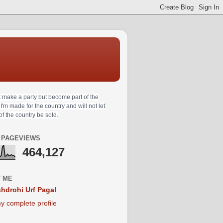
t make a party but become part of the
 I'm made for the country and will not let
 of the country be sold.
 PAGEVIEWS
464,127
 ME
hdrohi Urf Pagal
y complete profile