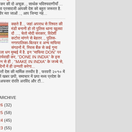
कर की दो अचूक.., सार्थक भविश्यवाणीयाँ ...
मा प्रसादजी आपकी देश को बहुत जरूरत है.
ीर मत जाओं .., आप जिन्दा नह...
कहते हैं.., जहां अपराध से रिश्वत की
मंडी बनानी हो तो पुलिस थाना खुलवा
दों ..., चेतो मोदी सरकार, विदेशी
कटोरा मांगने से बेहतर.., पुलिस-
नगरपालिका-बिल्डर व अन्य माफिया
संगठनों में, स्विस बैंक से कई गुना
ाला धन मुम्बई में है. इन “माफिया DON” पर
 कार्यवाही कर, “DONE IN INDIA” के इस
 धन से ही , “MAKE IN INDIA” के जज्बे से,
िनों में ही उन्नती करेगा...
ों देश की मार्मिक तस्वीर है , फरवरी २०१० में
ं खबर छपी, समाचार में छपा मध्य प्रदेश के
फसर दंपति अरविंद और टी...
ARCHIVE
26
(32)
25
(58)
24
(45)
23
(55)