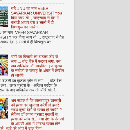
यदि JNU का नाम VEER
SAVARKAR UNIVERSITYरख
दिया जाय तो.., राष्ट्रवाद से देश में
क्रांती आकर देश ३ सालों में ही
विश्वगुरू बन जायेगा..
NU का नाम VEER SAVARKAR
ITY रख दिया जाय तो .., राष्ट्रवाद से देश
ती आकर देश ३ सालों में ही विश्वगुरू बन
..
योगी का बिजली का झटका ज़ोर से
लगा..., वोट बैंक में फटका लगा, क्या
अब अखिलेश की साइकिल इस चुनाव
के नतीजों से कबाड़ के अंबार में तब्दील
हो जाएंगी
 बिजली का झटका ज़ोर से लगा... , वोट बैंक
 लगा , उत्तर प्रदेश के अखिल प्रदेश के
राज के बाद अखिलेश अब तो आँखे खोलों...
अब सवाल है कि लालबहादुर शास्त्री
की ह्त्या का खुलासा करेगें तो हमारे
संबध दूसरे देशों से खराब हो जायेगें ?
लेकिन डॉ श्यामा प्रसाद मुखर्जी के
ह्त्या की जांच से.., क्या देश के नेताओं
के आपसी आंच में सम्बन्ध खराब होने
को, चूल्हे की आंच में डाल दिया