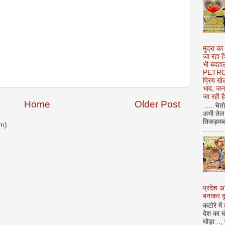
मुद्रा का
जा रहा ह
भी बदहाल
PETROL
प्रिय ख
भाव, जन
जा रही ह
Home
Older Post
.... चेत
अभी तेल 
तिकड़मबाज
m)
प्रदेश 
बनाकर दू
कटोरे में
देश का घ
घोड़ा ..,