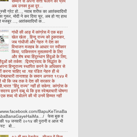
सम्मान से अपनी सत्ता चलाने का भ्रम
अब उनका हुआ दूर...
ुस्सी ग्रेट हो..., नवाब शरीफ का आतंकवादियों
 का गुरूर, मोदी ने कर दिया चूर, अब हो गए हाथ
ो मजबूर ..., आतंकवादियों क...
गांधी की आड़ में कांग्रेस में एक बड़ा
खेल खेला , हिन्दू राज्य को ठुकराकर,
जब गांधीजी और नेहरु ने देश का
विभाजन मजहब के आधार पर स्वीकार
किया, पाकिस्तान मुसलमानों के लिए
और शेष बचा हिंदुस्थान हिंदूओ के लिए,
हिंदूओं को तर्कश: :द्विराष्ट्रवाद के सिद्धांत के
पना हिन्दूराज्य स्थापित करने के अधिकार से
ीं करना चाहिए था .यह पंडित नेहरु ही थे
े स्वेच्छाचारी तानाशाह के समान अगस्त १९४७ में
ी थी कि जब तक वे देश की सरकार के
है,भारत “हिंदू राज्य” नहीं हो सकेगा. कांग्रेस के
ू सदस्य इतने दब्बू थे कि इस स्वेच्छाचारी घोषणा
ध एक शब्द भी बोलने की भी उनमें हिम्मत नहीं
//www.facebook.com/BapuKeTinaBa
AbaBanaGayeHaiMa…/ फेस बुक व
 की १७ जनवरी २०१४ की पुरानी व आज भी
ोस्ट बो...