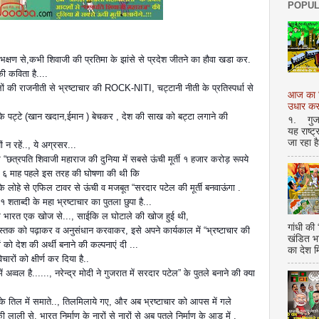
POPUL
 भक्षण से,कभी शिवाजी की प्रतिमा के झांसे से प्रदेश जीतने का हौवा खडा कर.
की कविता है....
 की राजनीती से भ्रष्टाचार की ROCK-NITI, चट्टानी नीती के प्रतिस्पर्धा से
आज का शि
उधार करण
श के पट्टे (खान खदान,ईमान
) बेचकर , देश की साख को बट्टा लगाने की
१. गुजर 
यह राष्ट
जा रहा ह
 न रहें.., ये अग्रसर...
 “छत्रपति शिवाजी महाराज की दुनिया में सबसे ऊंची मूर्ती १ हजार करोड़ रूपये
ी ने ६ माह पहले इस तरह की घोषणा की थी कि
ी के लोहे से एफिल टावर से ऊंची व मजबूत “सरदार पटेल की मूर्ती बनवाऊंगा .
१ शताब्दी के महा भ्रष्टाचार का पुतला छुपा है...
्तक भारत एक खोज से..., साईकि ल घोटाले की खोज हुई थी,
गांधी की
 पुस्तक को पढ़ाकर व अनुसंधान करवाकर, इसे अपने कार्यकाल में “भ्रष्टाचार की
खंडित भ
ों को देश की अर्थी बनाने की कल्पनाएं दी ...
का देश 
ारों को क्षीर्ण कर दिया है..
 अव्वल है......, नरेन्द्र मोदी ने गुजरात में सरदार पटेल” के पुतले बनाने की क्या
चार के तिल में समाते.., तिलमिलाये गए, और अब भ्रष्टाचार को आपस में गले
ी से, भारत निर्माण के नारों से नारों से अब पुतले निर्माण के आड़ में ,