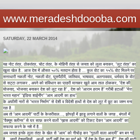
www.meradeshdoooba.com
SATURDAY, 22 MARCH 2014
यह नोट तंत्र, ठोकतंत्र, चोट तंत्र, के मोहिनी तंत्र से जनता को लूला बनाकर, “लूट तंत्र” का
खुला खेल है.. आज देश में औसत ५०% मतदान होता है ... कुल वोट का १५% वोट मिलने पर
सत्ताधारी नकली नोट, नकली वोट, घुसपैठीयें, जातिवाद, भाषावाद, अलगाववाद, धर्मवाद के वोट
से सट्टा लगाकर , अपने को संविधान का प्रहरी मानकर खुले आम ताल ठोककर, “देश की
योजनाए, भोजनाए बनाकर देश को लूट रहा है” , देश को “आराम हराम है” गरीबी
हटाओं” “मेरा
भारत महान” “इंडिया शाईनींग” “आम आदमी का हाथ”
के अफीमी नारों से “भारत निर्माण” से देशी व विदेशी हाथों से देश को लूट में छूट का जश्न मना
रहा है...
अब तो “आम आदमी” पार्टी के केजरीवाल..., झोपड़ों में झाडू लगाने वालों के जगह , बंगलों में
“वैक्यूम क्लीनर” से घर साफ़ करने वालों “ख़ास आदमी” को टिकट देकर “आम आदमी” का
सफाया करने के नशे में है...
अब जनता इनके लूला तंत्र के खेल से “आम” को नीचोड़ कर “गुठली वाला आदमी” बन बन गई
है... जागों देशवासियों , आओं, पार्टी नहीं देश का पार्ट बने, “मैं देश के लिए बना हूँ””, देश की माटी