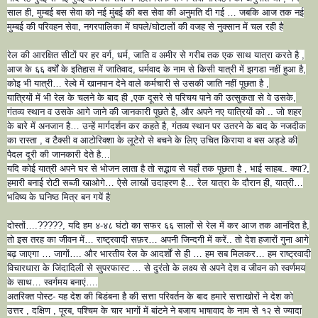
साल ही, मुम्बई बस सेवा को नई मुंबई की बस सेवा की अनुमति दी गई … जबकि आज तक नई
मुम्बई की परिवहन सेवा, नगरपालिका में घपले/घोटालों की वजह से नुक्सान में चल रही है
रेल की आरक्षित सीटों पर हर वर्ग, धर्म, जाति व अमीर से गरीब तक एक साथ यात्रा करते है ,
आज के ६६ वर्षों के इतिहास में जातिवाद, धर्मवाद के नाम से किसी यात्री में झगडा नहीं हुआ है,
कोइ भी यात्री… रेल्वे में खानपान देने वाले कर्मचारी से उसकी जाति नहीं पूछता है ,
यात्रियों में भी रेल के चलने के बाद ही ,एक दूसरे से परिचय पाने की उत्सुकता से वे उसके,
गंतव्य स्थान व उसके आगे जाने की जानकारी पूछते है, और अपने नए यात्रियों को .. जो शहर
के बारे में अनजान है… उन्हें मार्गदर्शन कर कहते है, गंतव्य स्थान पर उतरने के बाद के नजदीक
का रास्ता , व टैक्सी व आटोरिक्शा के लूटेरो से बचने के लिए उचित किराया व बस अड्डे की
पैदल दूरी की जानकारी देते है…
यदि कोई यात्री अपने घर से भोजन लाता है तो सद्भाव से यहाँ तक पूछता है , भाई साहब.. क्या?,
हमारी बनाई रोटी सब्जी खाओगे… ऐसे लाखों उदाहरण है… रेल यात्रा के दौरान ही, यात्री…
भविष्य के घनिष्ठ मित्र बन गयें है
दोस्तों….?????, यदि हम ४-४८ घंटो का सफर ६६ सालों से रेल में कर आज तक आनंदित है,
तो इस तरह का जीवन में… राष्ट्रवादी सफ़र… अपनी जिन्दगी में करें.. तो देश हजारों गुना आगे
बढ़ जाएगा … जागों…. और भारतीय रेल के आदर्शों से ही … हम सब मिलकर… हम राष्ट्रवादी
विचारधारा के जिंदादिली से सुपरफास्ट … से दुरंतो के लक्ष्य से अपने देश व जीवन को स्वर्णमय
के साथ… स्वर्गमय बनाएं….
अतरिक्त पोस्ट- यह देश की बिडंबना है की सत्ता परिवर्तन के बाद हमारे सत्ताखोरों ने देश को
उत्तर , दक्षिण , पूरब, पश्चिम के चार भागों में बांटने ने बजाय भाषावाद के नाम से १२ से ज्यादा