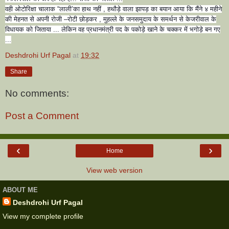
वही ओटोरिक्षा चालाक “लाली’का हाथ नहीं , हथौड़े वाला झापड़ का बयान आया कि मैंने ४ महीने
की मेहनत से अपनी रोजी –रोटी छोड़कर , मुहल्ले के जनसमुदाय के समर्थन से केजरीवाल के
विधायक को जिताया ... लेकिन वह प्रधानमंत्री पद के पकोड़े खाने के चक्कर में भगोड़े बन गए
...
Deshdrohi Urf Pagal
at
19:32
Share
No comments:
Post a Comment
‹
›
Home
View web version
ABOUT ME
Deshdrohi Urf Pagal
View my complete profile