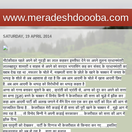
www.meradeshdoooba.com
SATURDAY, 19 APRIL 2014
नौटंकीवाल पहले अपने को गुदड़ी का लाल कहकर इस्तीफा देने पर अपने तुलना प्रधानमंत्री
लालबहादुर शास्त्री व साहस से अपने को सरदार भगतसिंग कह कर संसद के प्रधानमंत्री का
ख्वाब देख रहा था ,मफलर के चोले में, मखमली सत्ता के छोले के खाने के चक्कर में जनता के
थप्पड़ के शोले से अब अहसास हो रहा है कि अब आम आदमी के चोले में ख़ास आदमी छिपा
है..अब आम आदमी के थप्पड़ को विरोधीयों का थप्पड़ कहता है
अन्ना को गन्ना बना
कर चूसने के बाद , क्रांती को भ्रांती से, अन्ना को दूर कर अपने को सत्ता
का बन्ना (दुल्हा) बनने के चक्कर में विनोद बिन्नी ने केजरीवाल की सत्ता को चूल्हे में झोंक कर ,
कहा आम आदमी पार्टी की अलख जगाने में मैंने दिन रात एक कर इस पार्टी को दिल की आग से
प्रज्वलित किया है... केजरीवाल मेरी कडाई में ही सत्ता की पुरी खाने के चक्कर में , मुझे आग में
तपा रहा है...., तो विनोद बिन्नी ने अपनी कडाई सरकाकर ... केजरीवाल को सत्ता की आग में
झोंक दिया,
इस प्रवृत्ती को देखकर , पार्टी के दिग्गज भी केजरीवाल से किनारा कर गए....,इसलिए
मफलरवाल को अब हो रहा है... सत्ता का मलाल ...