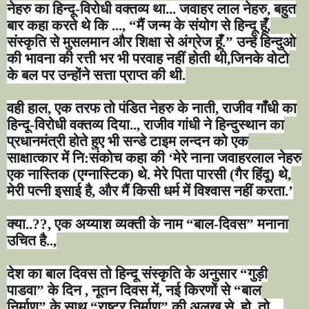
नेहरु का हिन्दू-विरोधी वक्तव्य था... जवाहर लाल नेहरु
,
बहुत
बार कहा करते थे कि ...
, “
मैं जन्म के संयोग से हिन्दू हूँ
,
संस्कृति से मुसलमान और शिक्षा से अंग्रेज हूँ.
”
उन्हें हिन्दुओ
की भावना की रत्ती भर भी परवाह नहीं होती थी
,
जिनके वोटो
के बल पर उन्होंने सत्ता प्राप्त की थी.
वही हाल
,
एक तरफ तो पंडित नेहरु के नाती
,
राजीव गाँधी का
हिन्दू-विरोधी वक्तव्य दिया..
,
राजीव गांधी ने हिन्दुस्थान का
प्रधानमंत्री होते हुए भी सन्डे टाइम लन्दन को एक
साक्षात्कार में नि:संकोच कहा की
‘
मेरे नाना जवाहरलाल नेहरु
एक नास्तिक (एग्नास्टिक) थे. मेरे पिता पारसी (गैर हिंदू) थे
,
मेरी पत्नी इसाई है
,
और मैं किसी धर्म में विश्वास नहीं करता.
’
क्या..
??,
एक अय्याश व्यक्ती के नाम
“
बाल-दिवस
”
मनाना
उचित है..
,
देश का बाल दिवस तो हिन्दू संस्कृति के अनुसार
“
गुड़ी
पाडवा
”
के दिन
,
नूतन दिवस में
,
नई किरणों से
“
बाल
निर्माण
”
के साथ
“
राष्ट्र निर्माण
”
की अलख से
,
हो
,
तो...
,