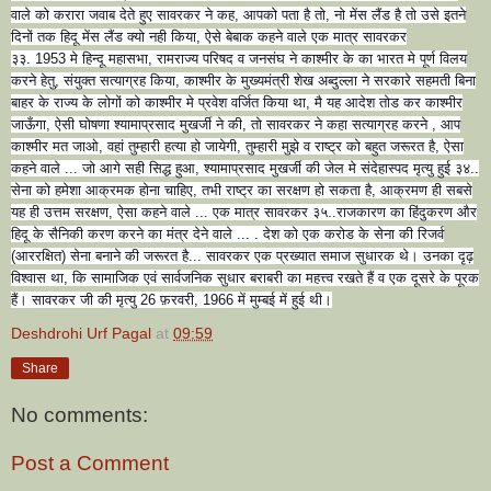
वाले को करारा जवाब देते हुए सावरकर ने कह, आपको पता है तो, नो मेंस लैंड है तो उसे इतने
दिनों तक हिदू मेंस लैंड क्यो नही किया, ऐसे बेबाक कहने वाले एक मात्र सावरकर
३३. 1953 मे हिन्दू महासभा, रामराज्य परिषद व जनसंघ ने काश्मीर के का भारत मे पूर्ण विलय
करने हेतु, संयुक्त सत्याग्रह किया, काश्मीर के मुख्यमंत्री शेख अब्दुल्ला ने सरकारे सहमती बिना
बाहर के राज्य के लोगों को काश्मीर मे प्रवेश वर्जित किया था, मै यह आदेश तोड कर काश्मीर
जाऊँगा, ऐसी घोषणा श्यामाप्रसाद मुखर्जी ने की, तो सावरकर ने कहा सत्याग्रह करने , आप
काश्मीर मत जाओ, वहां तुम्हारी हत्या हो जायेगी, तुम्हारी मुझे व राष्ट्र को बहुत जरूरत है, ऐसा
कहने वाले ... जो आगे सही सिद्ध हुआ, श्यामाप्रसाद मुखर्जी की जेल मे संदेहास्पद मृत्यु हुई ३४..
सेना को हमेशा आक्रमक होना चाहिए, तभी राष्ट्र का सरक्षण हो सकता है, आक्रमण ही सबसे
यह ही उत्तम सरक्षण, ऐसा कहने वाले ... एक मात्र सावरकर ३५..राजकारण का हिंदुकरण और
हिदू के सैनिकी करण करने का मंत्र देने वाले ... . देश को एक करोड के सेना की रिजर्व
(आररक्षित) सेना बनाने की जरूरत है... सावरकर एक प्रख्यात समाज सुधारक थे। उनका दृढ़
विश्वास था, कि सामाजिक एवं सार्वजनिक सुधार बराबरी का महत्त्व रखते हैं व एक दूसरे के पूरक
हैं। सावरकर जी की मृत्यु 26 फ़रवरी, 1966 में मुम्बई में हुई थी।
Deshdrohi Urf Pagal
at
09:59
Share
No comments:
Post a Comment