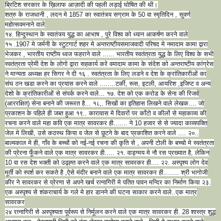
ब्रिटिश सरकार के ख़िलाफ आज़ादी की पहली लड़ाई घोषित की थी।
शत्रु के राजधानी , लदन मे 1857 का स्वातंत्र्य सग्राम के 50 वा स्मृतिदिन , सुवर्ण
महोत्सवमनाने वाले
१४. हिन्दुस्थान के स्वातंत्र्य युद्ध का आभाष , पुरे विश्व को ध्यान आकर्षण करने वाले
१५ .1907 मे जर्मनी के स्टुटगार्ट शहर मे अन्तराष्टीयसमाजवादी परिषद मे नमादाम कामा द्वारा
भेजकर , भारतीय राष्टीय ध्वज फहराने वाले ...... भारतीय स्वतंत्रता युद्ध के लिए विश्व के सभी
स्वतंत्रता प्रेमी देश के लोगो द्वारा सहकार्य करे वमादाम कामा के संदेश को अन्तराष्टीय कांग्रेस
ने मान्यता अध्यक्ष हर सिगर ने दी १६ . स्वतंत्रता के लिए लडने व देश के क्रांतिकारीओं का
संघ ठन खडा करने का प्रयास करने वाले ........टर्की, रूस, इटली, आयरिश ,इजिप्ट व अन्य
देशो के क्रांतिकारीओं से संपर्क करने वाले... १७. देश को एक करोड के सेना की रिजर्व
(आररक्षित) सेना बनाने की जरूरत है... १८,. सिखों का इतिहास लिखने वाले लेखक.... जो
प्रकाशन के पहिले ही जब्त हुआ १९.. कारावास मे दिवारों पर काँटो व कीलों से महाकाव्य की
रचना करने वाले महा कवि एक मात्र सावरकर ही....... ने 10 हजार से से ज्यादा काव्यपक्ति
जेल मे लिखी, उसे कठस्थ किया व जेल से छूटने के बाद प्रकाशित करने वाले .... २०..
बाल्यकाल मे ही, गाँव के बच्चों को नई-नई रचना की कृति से , अपनी टोली के बच्चो मे स्वतंत्रता
की प्रेरना फूँकने वाले एक मात्र सावरकर ही..... २१. वाड्ग्मय मे नौ रस प्रख्यात है, लेकिन
10 वा रस देश भक्ती को उढ्ह्त करने वाले एक मात्र सावरकर ही.... २२. अस्पृश्य लोग देव
मूर्ती को स्पर्श कर सकते है ,ऐसे मंदीर बनाने वाले एक मात्र सावरकर ही........ श्री भागोजी
कीर ने सावरकर से प्रेरणा से अपने खर्च रत्नागिरी मे पतित पावन मन्दिर का निर्माण किया २३.
एक अस्पृश्य से शंकराचार्य के गले मे हार डानने की घटना साकार करने वाले..एक मात्र
सावरकर
२४ रत्नागिरी से अस्पृश्यता पूर्वरूप से निर्मूलन करने वाले एक मात्र सावरकर ही. 28 शास्त्र शुद्ध