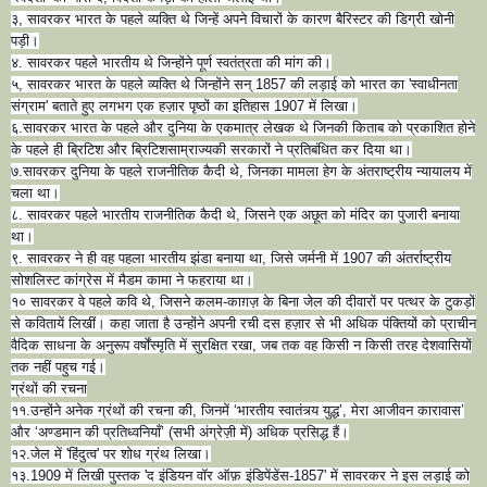
३, सावरकर भारत के पहले व्यक्ति थे जिन्हें अपने विचारों के कारण बैरिस्टर की डिग्री खोनी
पड़ी।
४. सावरकर पहले भारतीय थे जिन्होंने पूर्ण स्वतंत्रता की मांग की।
५, सावरकर भारत के पहले व्यक्ति थे जिन्होंने सन् 1857 की लड़ाई को भारत का 'स्वाधीनता
संग्राम' बताते हुए लगभग एक हज़ार पृष्ठों का इतिहास 1907 में लिखा।
६.सावरकर भारत के पहले और दुनिया के एकमात्र लेखक थे जिनकी किताब को प्रकाशित होने
के पहले ही ब्रिटिश और ब्रिटिशसाम्राज्यकी सरकारों ने प्रतिबंधित कर दिया था।
७.सावरकर दुनिया के पहले राजनीतिक कैदी थे, जिनका मामला हेग के अंतराष्ट्रीय न्यायालय में
चला था।
८. सावरकर पहले भारतीय राजनीतिक कैदी थे, जिसने एक अछूत को मंदिर का पुजारी बनाया
था।
९. सावरकर ने ही वह पहला भारतीय झंडा बनाया था, जिसे जर्मनी में 1907 की अंतर्राष्ट्रीय
सोशलिस्ट कांग्रेस में मैडम कामा ने फहराया था।
१० सावरकर वे पहले कवि थे, जिसने कलम-काग़ज़ के बिना जेल की दीवारों पर पत्थर के टुकड़ों
से कवितायें लिखीं। कहा जाता है उन्होंने अपनी रची दस हज़ार से भी अधिक पंक्तियों को प्राचीन
वैदिक साधना के अनुरूप वर्षोंस्मृति में सुरक्षित रखा, जब तक वह किसी न किसी तरह देशवासियों
तक नहीं पहुच गई।
ग्रंथों की रचना
११.उन्होंने अनेक ग्रंथों की रचना की, जिनमें ‘भारतीय स्वातंत्र्य युद्ध’, मेरा आजीवन कारावास’
और ‘अण्डमान की प्रतिध्वनियाँ’ (सभी अंग्रेज़ी में) अधिक प्रसिद्ध हैं।
१२.जेल में 'हिंदुत्व' पर शोध ग्रंथ लिखा।
१३.1909 में लिखी पुस्तक 'द इंडियन वॉर ऑफ़ इंडिपेंडेंस-1857' में सावरकर ने इस लड़ाई को