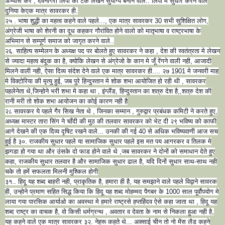
अभ्यास कर , देवनागरी लिपी को टंक लेखन सुयोग्य बनाने वाले.. लिपी मे सुधार करने वाले
दुनिया केएक मात्र सावरकर ही.
२५ . भाषा शुद्धी का महत्व कहने वाले पहले..., एक मात्र सावरकर 30 सभी सुशिक्षित लोग,
अंग्रेजी भाषा को शेरनी का दूध कहकर गौरांवित होने वालो को मातृभाषा व राष्ट्रभाषा के
अभिमान से सम्पूर्ण समाज को जागृत करने वाले..
२६. साहित्य सम्मेलन के अध्यक्ष पद पर बोलते हुए सावरकर ने कहा , देश की स्वतंत्रता मे लेखन
से ज्यादा महत्व बंदूक का है, क्योकि लेखन से अंग्रेजो के कान मे जूँ रेंगने वाली नही, आजादी
मिलने वाली नही, ऐसा दिव्य संदेश देने वाले एक मात्र सावरकर ही.... २७ 1901 मे जनवरी माह
मे विक्टोरिया की मृत्यु हुई, जब पुरे हिन्दुस्तान मे शोक शभा आयोजित हो रही थी , सावरकर
पहलेनेता थे,जिन्होने भरी शभा मे कहा था , इंग्लैंड, हिन्दुस्तान का शत्रु देश है,,शत्रु देश की
रानी मरी तो शोक शभा आयोजन का कोई कारण नही है
२८ सावरकर ये पहले गैर सिख नेता थे , जिनका सम्मान , गुरुद्वार प्रबंधक कमिटी ने करते हुए,
अध्यक्ष मास्टर तारा सिंग ने चाँदी की मुठ की तलवार सावरकर को भेट दी २९ भविष्य को काफी
आगे देखने की एक दिव्य दृषिट रखने वाले... उनकी की गई 40 से अधिक भविष्यवाणी आज सच
हुई है ३०. राजकीय सुधार पहले या सामाजिक सुधार पहले इस मत पय आगरकर व तिलक मे
झगडा हो गया था और उंसके दो फाड होने वाले थे ,जब सावरकर ने दोनों को समाधान देते हुए
कहा, राजकीय सुधार तलवार है और सामाजिक सुधार ढाल है, यदि दिनों सुधार साथ-साथ नही
चके तो हमें सफलता मिलनी मुश्किल होगी
३१.. हिदू यह शब्द बाहरी नही, प्राकृतिक है, हमारा ही है, यह समझाने वाले पहले विद्वाने सावरक
ही, उन्होने प्रमाण सहित सिद्ध किया कि हिदू यह शब्द मोहम्मद पैगबर के 1000 साल पूर्वौपयोग मे
लाया गया पारसिक आर्याओ का अवस्था मे हमारे राष्ट्रसे हप्तहिंदव ऐसे कहा जाता था , हिदू यह
शब्द राष्ट्र का वाचक है, वो किसी धर्मग्रन्थ , अवतार व देवता के नाम से निकला हुआ नही है,
यह कहने वाले एक मात्र सावरकर ३२. नेहरू कहते थे... अक्साई चीन तो नो मेंस लैड कहने