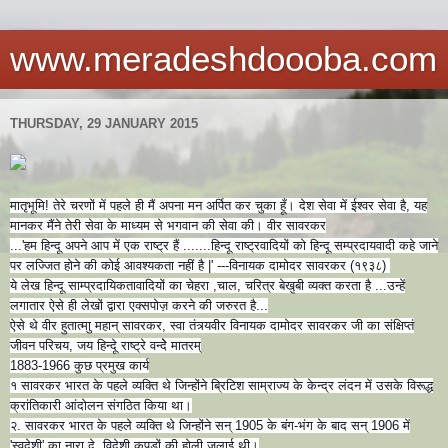
www.meradeshdoooba.com
THURSDAY, 29 JANUARY 2015
मातृभूमि! तेरे चरणों में पहले ही मैं अपना मन अर्पित कर चुका हूँ। देश सेवा में ईश्वर सेवा है, यह
मानकर मैंने तेरी सेवा के माध्यम से भगवान की सेवा की। वीर सावरकर
...'हम हिन्दू अपने आप में एक राष्ट्र हैं .......हिन्दू राष्ट्रवादियों को हिन्दू सम्प्रदायवादी कहे जाने
पर लज्जित होने की कोई आवश्यकता नहीं है |' ---विनायक दामोदर सावरकर (१९३८)
ये लेख हिन्दू साम्प्रदायिकतावादियों का चेहरा ,चाल, चरित्र बेखु
बी व्यक्त करता है ...उन्हें
लगातार ऐसे ही लेखों द्वारा एक्सपोज़ करने की जरुरत है...
ऐसे थे वीर हुतात्माु महान् सावरकर, स्वा तंत्र्यवीर विनायक दामोदर सावरकर जी का संक्षिप्तं
जीवन परिचय, जय हिन्दूे राष्ट्रे वन्देे मातरम्
1883-1966 कुछ प्रमुख कार्य
१ सावरकर भारत के पहले व्यक्ति थे जिन्होंने ब्रिटिश साम्राज्य के केन्द्र लंदन में उसके विरूद्ध
क्रांतिकारी आंदोलन संगठित किया था।
२. सावरकर भारत के पहले व्यक्ति थे जिन्होंने सन् 1905 के बंग-भंग के बाद सन् 1906 में
'स्वदेशी' का नारा दे, विदेशी कपड़ों की होली जलाई थी।